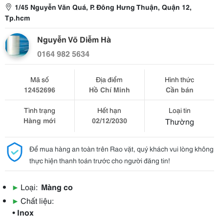
1/45 Nguyễn Văn Quá, P. Đông Hưng Thuận, Quận 12,
Tp.hcm
Nguyễn Võ Diễm Hà
0164 982 5634
Mã số
Địa điểm
Hình thức
12452696
Hồ Chí Minh
Cần bán
Tình trạng
Hết hạn
Loại tin
Hàng mới
02/12/2030
Thường
Để mua hàng an toàn trên Rao vặt, quý khách vui lòng không
thực hiện thanh toán trước cho người đăng tin!
▶
Loại:
Màng co
▶
Chất liệu:
• Inox