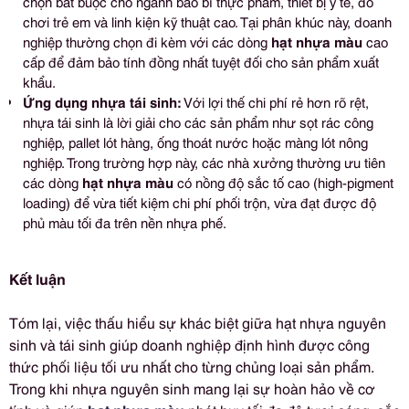
chọn bắt buộc cho ngành bao bì thực phẩm, thiết bị y tế, đồ
chơi trẻ em và linh kiện kỹ thuật cao. Tại phân khúc này, doanh
nghiệp thường chọn đi kèm với các dòng
hạt nhựa màu
cao
cấp để đảm bảo tính đồng nhất tuyệt đối cho sản phẩm xuất
khẩu.
Ứng dụng nhựa tái sinh:
Với lợi thế chi phí rẻ hơn rõ rệt,
nhựa tái sinh là lời giải cho các sản phẩm như sọt rác công
nghiệp, pallet lót hàng, ống thoát nước hoặc màng lót nông
nghiệp. Trong trường hợp này, các nhà xưởng thường ưu tiên
các dòng
hạt nhựa màu
có nồng độ sắc tố cao (high-pigment
loading) để vừa tiết kiệm chi phí phối trộn, vừa đạt được độ
phủ màu tối đa trên nền nhựa phế.
Kết luận
Tóm lại, việc thấu hiểu sự khác biệt giữa hạt nhựa nguyên
sinh và tái sinh giúp doanh nghiệp định hình được công
thức phối liệu tối ưu nhất cho từng chủng loại sản phẩm.
Trong khi nhựa nguyên sinh mang lại sự hoàn hảo về cơ