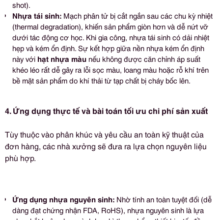
shot).
Nhựa tái sinh:
Mạch phân tử bị cắt ngắn sau các chu kỳ nhiệt
(thermal degradation), khiến sản phẩm giòn hơn và dễ nứt vỡ
dưới tác động cơ học. Khi gia công, nhựa tái sinh có dải nhiệt
hẹp và kém ổn định. Sự kết hợp giữa nền nhựa kém ổn định
này với
hạt nhựa màu
nếu không được căn chỉnh áp suất
khéo léo rất dễ gây ra lỗi sọc màu, loang màu hoặc rỗ khí trên
bề mặt sản phẩm do khí thải từ tạp chất bị cháy bốc lên.
4. Ứng dụng thực tế và bài toán tối ưu chi phí sản xuất
Tùy thuộc vào phân khúc và yêu cầu an toàn kỹ thuật của
đơn hàng, các nhà xưởng sẽ đưa ra lựa chọn nguyên liệu
phù hợp.
Ứng dụng nhựa nguyên sinh:
Nhờ tính an toàn tuyệt đối (dễ
dàng đạt chứng nhận FDA, RoHS), nhựa nguyên sinh là lựa