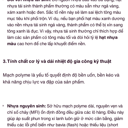
nhựa tái sinh thành phẩm thường có màu sẵn như ngả vàng,
xám xanh hoặc đen. Sắc tố nền này sẽ làm sai lệch tông màu
mục tiêu khi phối trộn. Ví dụ, nếu bạn phối hạt màu xanh dương
vào nền nhựa tái sinh ngả vàng, thành phẩm có thể bị xỉn sang
tông xanh lá đục. Vì vậy, nhựa tái sinh thường chỉ thích hợp để
làm các sản phẩm có tông màu tối và đòi hỏi tỷ lệ
hạt nhựa
màu
cao hơn để che lấp khuyết điểm nền.
3. Tính chất cơ lý và dải nhiệt độ gia công kỹ thuật
Mạch polyme là yếu tố quyết định độ bền uốn, bền kéo và
khả năng chịu lực va đập của sản phẩm.
Nhựa nguyên sinh:
Sở hữu mạch polyme dài, nguyên vẹn và
chỉ số chảy (MFI) ổn định đồng đều giữa các lô hàng. Điều này
giúp áp suất phun trong xi lanh luôn giữ ở mức cân bằng, giảm
thiểu các lỗi phổ biến như bavia (flash) hoặc thiếu liệu (short