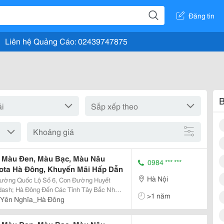
Đăng tin
Liên hệ Quảng Cáo: 02439747875
B
Khoảng giá
ng Màu Đen, Màu Bạc, Màu Nâu
0984 *** ***
oyota Hà Đông, Khuyến Mãi Hấp Dẫn
Hà Nội
 Đường Quốc Lộ Số 6, Con Đường Huyết
dash; Hà Đông Đến Các Tỉnh Tây Bắc Như
>1 năm
ng Vốn Đầu Tư Trên 4 Triệu Đô La Mỹ. Tổng
_Yên Nghĩa_Hà Đông
g Bày Rộ