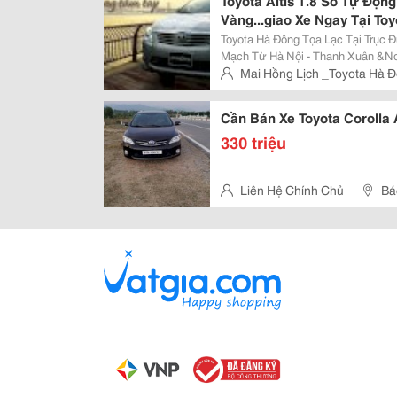
Toyota Altis 1.8 Số Tự Độ
Vàng...giao Xe Ngay Tại T
Toyota Hà Đông Tọa Lạc Tại Trục
Mạch Từ Hà Nội - Thanh Xuân &N
Hòa Bình,Sơn La, Lai Châu Với Tổ
Mai Hồng Lịch _Toyota Hà 
Diện Tích Sử Dụng Là Phòng Trưn
Đông_Hà Nội
Cần Bán Xe Toyota Corolla A
330 triệu
Liên Hệ Chính Chủ
Bá