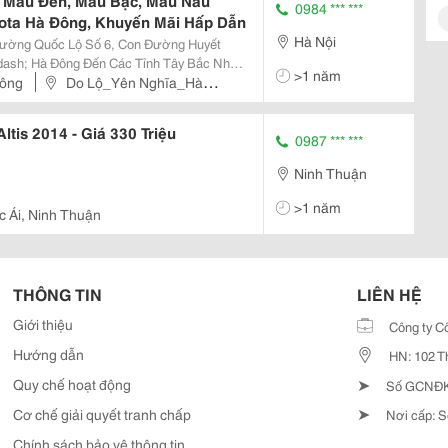
ng Màu Đen, Màu Bạc, Màu Nâu
0984 *** ***
oyota Hà Đông, Khuyến Mãi Hấp Dẫn
Hà Nội
 Đường Quốc Lộ Số 6, Con Đường Huyết
dash; Hà Đông Đến Các Tỉnh Tây Bắc Như
>1 năm
ng Vốn Đầu Tư Trên 4 Triệu Đô La Mỹ. Tổng
Đông
Do Lộ_Yên Nghĩa_Hà
g Bày Rộ
ltis 2014 - Giá 330 Triệu
0987 *** ***
Ninh Thuận
>1 năm
c Ái, Ninh Thuận
THÔNG TIN
LIÊN HỆ
Giới thiệu
Công ty C
Hướng dẫn
HN: 102 T
➤
Quy chế hoạt động
Số GCNĐKD
➤
Cơ chế giải quyết tranh chấp
Nơi cấp: S
Chính sách bảo vệ thông tin