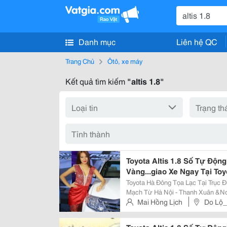
Danh mục
Liên hệ QC
Trang Chủ
Ôtô, xe máy
Kết quả tìm kiếm
"altis 1.8"
Toyota Altis 1.8 Số Tự Độ
Vàng...giao Xe Ngay Tại T
Toyota Hà Đông Tọa Lạc Tại Trục
Mạch Từ Hà Nội - Thanh Xuân &N
Hòa Bình,Sơn La, Lai Châu Với Tổ
Mai Hồng Lịch
Do Lộ
Diện Tích Sử Dụng Là Phòng Trưn