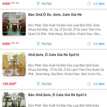
Lựu Chọn Được Sản Phẩm Ưng Ý Nhất. Websit
0466 *** ***
Hà Nội
>1 năm
Bàn Ghế,Ô Dù ,Sofa ,Cafe Giá Rẻ
Đức Phát: Sản Xuất Và Bán Các Loại Bàn Ghế, Sofa
Nhựa Giả Mây ,Nỉ ,Da ,Ô Dù Gỗ, Ô Dù Lệch Tâm Cho
Quán Cà Phê , Nhà Hàng, Gia Đình, Khách Sạn, Sân
Vườn Và Resort ,,,.. Hãy Đến Với Cty Chúng Tôi, Quý
Khách Sẽ Lựu Chọn Được Sản Phẩm Ưng Ý Nhất.
0466 *** ***
Hà Nội
>1 năm
Ghế,Sofa ,Ô Cafe Giá Rẻ Dp010
Đức Phát: Sản Xuất Và Bán Các Loại Bàn Ghế,Sofa
Nhựa Giả Mây , Ô Dù Gỗ, Ô Dù Lệch Tâm Cho Quán Cà
Phê , Nhà Hàng, Gia Đình, Khách Sạn, Sân Vườn Và
Resort ,,,.. Hãy Đến Với Cty Chúng Tôi, Quý Khách Sẽ
Lựu Chọn Được Sản Phẩm Ưng Ý Nhất. Để Tha
₫
190.000
Hà Nội
>1 năm
Bàn Ghế,Sofa ,Ô Cafe Giá Rẻ Dp013
Đức Phát: Sản Xuất Và Bán Các Loại Bàn Ghế,Sofa