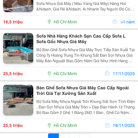
Sofa Nhựa Giả Mây ( Màu Vàng Giả Mây) Hàng Hot
&Ndash; Giá Rẻ &Ndash; Ai Nhanh Tay Người Đó Có!
Bộ Bàn Ghế Sofa Nhựa Giả Mây Duy Nhất 1 Bộ Đang
Chờ Chủ Nhân Mới! Bàn Ghế Sofa Mây Nhựa Có Thiết
16,5 triệu
Hồ Chí Minh
>1 năm
Kế Sang...
Sofa Nhà Hàng Khách Sạn Cao Cấp Sofa L
Sofa Gốc Nhựa Giả Mây
Bộ Bàn Ghế Sofa Nhựa Giả Mây Trực Tiếp Sản Xuất Tại
Công Ty Hoàng Trung Tín Khung Sắt Đan Sợi Nhựa Giả
Mây Bán Nguyệt Bao Gồm Nệm Gói Như Hình Hàng Đặt
Theo Yêu Cầu Bảo Hành 12 Tháng Lỗi Nhà Sản Xuất Ưu
Đãi Mua Hàng Số Lượng Lh Giá Tốt 09
25,5 triệu
Hồ Chí Minh
17/11/2025
Bàn Ghế Sofa Nhựa Giả Mây Cao Cấp Ngoài
Trời Giá Tại Xưởng Sản Xuất
Bộ Sofa Mây Nhựa Ngoài Trời Khung Sắt Sơn Tĩnh Điện
, Đan Sợi Nhựa Giả Mây Tròn + Dẹp Bảo Hành 12 Tháng
Bộ Bao Gồm 2 Ghế 1 Băng 2M2 1 Bàn , Ghế Có Nệm
Ngồi 8P Có Gói Tựa , Bàn Có Kính Trắng 8Li Thường
Màu Sắc Theo Yêu Cầu Nhận Sản Xuất Theo
25,5 triệu
Hồ Chí Minh
18/11/2025