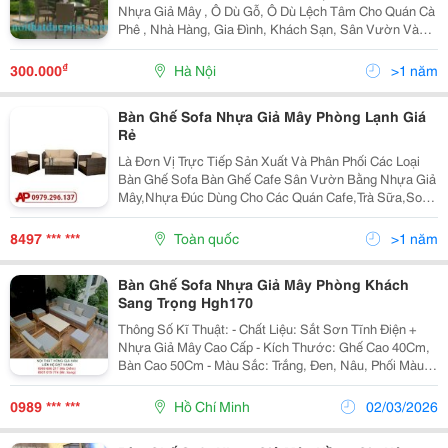
Nhựa Giả Mây , Ô Dù Gỗ, Ô Dù Lệch Tâm Cho Quán Cà
Phê , Nhà Hàng, Gia Đình, Khách Sạn, Sân Vườn Và
Resort ,,,.. Hãy Đến Với Cty Chúng Tôi, Quý Khách Sẽ
Lựu Chọn Được Sản Phẩm Ưng Ý Nhất. Websit
₫
300.000
Hà Nội
>1 năm
Bàn Ghế Sofa Nhựa Giả Mây Phòng Lạnh Giá
Rẻ
Là Đơn Vị Trực Tiếp Sản Xuất Và Phân Phối Các Loại
Bàn Ghế Sofa Bàn Ghế Cafe Sân Vườn Bằng Nhựa Giả
Mây,Nhựa Đúc Dùng Cho Các Quán Cafe,Trà Sữa,Sofa
Nhà Hàng ,Khu Resort... Nhận Sản Xuất Theo Yêu Cầu
Mẫu Mã Thiết Kế Của Các Bạn. Sản Phẩm Bảo...
8497 *** ***
Toàn quốc
>1 năm
Bàn Ghế Sofa Nhựa Giả Mây Phòng Khách
Sang Trọng Hgh170
Thông Số Kĩ Thuật: - Chất Liệu: Sắt Sơn Tĩnh Điện +
Nhựa Giả Mây Cao Cấp - Kích Thước: Ghế Cao 40Cm,
Bàn Cao 50Cm - Màu Sắc: Trắng, Đen, Nâu, Phối Màu -
Hãng Sản Xuất: Hồng Gia Hân - Nơi Sản Xuất: Việt
Nam - Bảo Hành: 12 Tháng - Ship Toàn Quốc, Fre
0989 *** ***
Hồ Chí Minh
02/03/2026