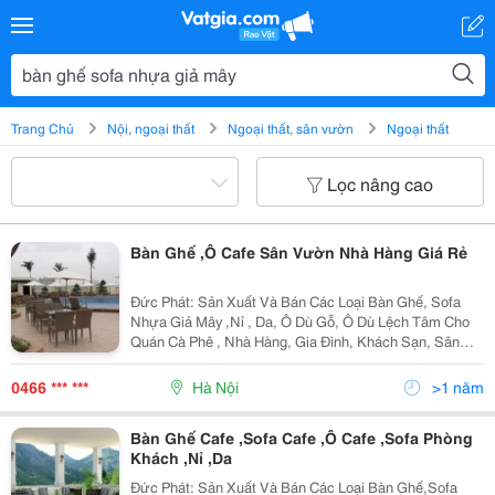
Trang Chủ
Nội, ngoại thất
Ngoại thất, sân vườn
Ngoại thất
Lọc nâng cao
Bàn Ghế ,Ô Cafe Sân Vườn Nhà Hàng Giá Rẻ
Đức Phát: Sản Xuất Và Bán Các Loại Bàn Ghế, Sofa
Nhựa Giả Mây ,Nỉ , Da, Ô Dù Gỗ, Ô Dù Lệch Tâm Cho
Quán Cà Phê , Nhà Hàng, Gia Đình, Khách Sạn, Sân
Vườn Và Resort ,,,.. Hãy Đến Với Cty Chúng Tôi, Quý
Khách Sẽ Lựu Chọn Được Sản Phẩm Ưng Ý Nhất.
0466 *** ***
Hà Nội
>1 năm
Bàn Ghế Cafe ,Sofa Cafe ,Ô Cafe ,Sofa Phòng
Khách ,Nỉ ,Da
Đức Phát: Sản Xuất Và Bán Các Loại Bàn Ghế,Sofa