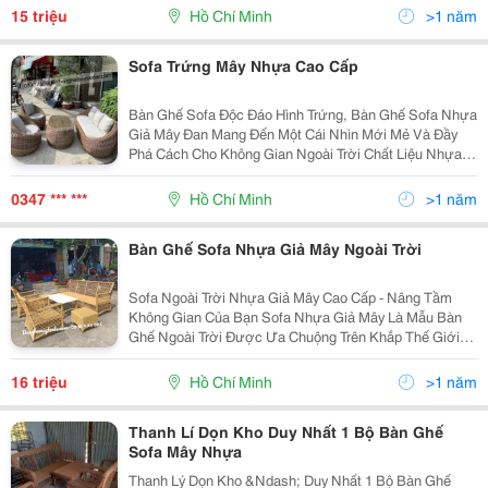
Kích Thước: Theo Yêu Cầu Hoặc Kt Thông...
15 triệu
Hồ Chí Minh
>1 năm
Sofa Trứng Mây Nhựa Cao Cấp
Bàn Ghế Sofa Độc Đáo Hình Trứng, Bàn Ghế Sofa Nhựa
Giả Mây Đan Mang Đến Một Cái Nhìn Mới Mẻ Và Đầy
Phá Cách Cho Không Gian Ngoài Trời Chất Liệu Nhựa
Giả Mây Không Chỉ Đảm Bảo Tính Bền Bỉ Và Khả Năng
Chịu Thời Tiết Xuất Sắc, Mà Còn Mang Đến Sự Thoải...
0347 *** ***
Hồ Chí Minh
>1 năm
Bàn Ghế Sofa Nhựa Giả Mây Ngoài Trời
Sofa Ngoài Trời Nhựa Giả Mây Cao Cấp - Nâng Tầm
Không Gian Của Bạn Sofa Nhựa Giả Mây Là Mẫu Bàn
Ghế Ngoài Trời Được Ưa Chuộng Trên Khắp Thế Giới,
Đặc Biệt Sofa Bàn Ghế Nhựa Giả Mây Rất Thịnh Hành
Tại Các Khách Sạn, Khu Resort Cao Cấp. Bộ Sofa...
16 triệu
Hồ Chí Minh
>1 năm
Thanh Lí Dọn Kho Duy Nhất 1 Bộ Bàn Ghế
Sofa Mây Nhựa
Thanh Lý Dọn Kho &Ndash; Duy Nhất 1 Bộ Bàn Ghế