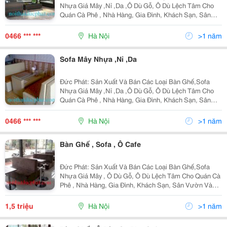
Nhựa Giả Mây ,Nỉ ,Da ,Ô Dù Gỗ, Ô Dù Lệch Tâm Cho
Quán Cà Phê , Nhà Hàng, Gia Đình, Khách Sạn, Sân
Vườn Và Resort ,,,.. Hãy Đến Với Cty Chúng Tôi, Quý
Khách Sẽ Lựu Chọn Được Sản Phẩm Ưng Ý Nhất.
0466 *** ***
Hà Nội
>1 năm
Sofa Mây Nhựa ,Nỉ ,Da
Đức Phát: Sản Xuất Và Bán Các Loại Bàn Ghế,Sofa
Nhựa Giả Mây ,Nỉ ,Da ,Ô Dù Gỗ, Ô Dù Lệch Tâm Cho
Quán Cà Phê , Nhà Hàng, Gia Đình, Khách Sạn, Sân
Vườn Và Resort ,,,.. Hãy Đến Với Cty Chúng Tôi, Quý
Khách Sẽ Lựu Chọn Được Sản Phẩm Ưng Ý Nhất.
0466 *** ***
Hà Nội
>1 năm
Bàn Ghế , Sofa , Ô Cafe
Đức Phát: Sản Xuất Và Bán Các Loại Bàn Ghế,Sofa
Nhựa Giả Mây , Ô Dù Gỗ, Ô Dù Lệch Tâm Cho Quán Cà
Phê , Nhà Hàng, Gia Đình, Khách Sạn, Sân Vườn Và
Resort ,,,.. Hãy Đến Với Cty Chúng Tôi, Quý Khách Sẽ
Lựu Chọn Được Sản Phẩm Ưng Ý Nhất. Websit
1,5 triệu
Hà Nội
>1 năm