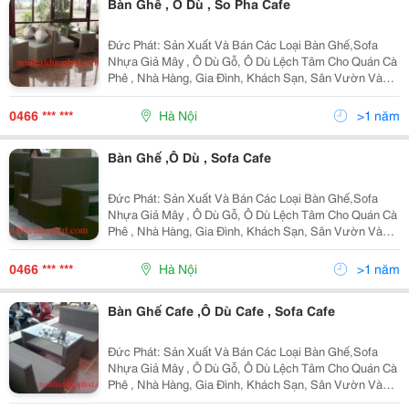
Bàn Ghế , Ô Dù , So Pha Cafe
Đức Phát: Sản Xuất Và Bán Các Loại Bàn Ghế,Sofa
Nhựa Giả Mây , Ô Dù Gỗ, Ô Dù Lệch Tâm Cho Quán Cà
Phê , Nhà Hàng, Gia Đình, Khách Sạn, Sân Vườn Và
Resort ,,,.. Hãy Đến Với Cty Chúng Tôi, Quý Khách Sẽ
Lựu Chọn Được Sản Phẩm Ưng Ý Nhất. Websit
0466 *** ***
Hà Nội
>1 năm
Bàn Ghế ,Ô Dù , Sofa Cafe
Đức Phát: Sản Xuất Và Bán Các Loại Bàn Ghế,Sofa
Nhựa Giả Mây , Ô Dù Gỗ, Ô Dù Lệch Tâm Cho Quán Cà
Phê , Nhà Hàng, Gia Đình, Khách Sạn, Sân Vườn Và
Resort ,,,.. Hãy Đến Với Cty Chúng Tôi, Quý Khách Sẽ
Lựu Chọn Được Sản Phẩm Ưng Ý Nhất. Websit
0466 *** ***
Hà Nội
>1 năm
Bàn Ghế Cafe ,Ô Dù Cafe , Sofa Cafe
Đức Phát: Sản Xuất Và Bán Các Loại Bàn Ghế,Sofa
Nhựa Giả Mây , Ô Dù Gỗ, Ô Dù Lệch Tâm Cho Quán Cà
Phê , Nhà Hàng, Gia Đình, Khách Sạn, Sân Vườn Và
Resort ,,,.. Hãy Đến Với Cty Chúng Tôi, Quý Khách Sẽ