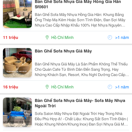
Bàn Ghế Sofa Nhựa Giả Mây Hồng Gia Hân
Sf0601
Bàn Ghế Sofa Mây Nhựa Hồng Gia Hân: Khung Bằng
Ống Thép Mạ Kẽm Hoặc Sơn Tĩnh Điện, Đan Sợi Mây
Nhựa Cao Cấp Nhập Khẩu 100% Hạt Nhựa Nguyên
Sinh, Có Phụ Gia Chống Tia Uv, Bảo Vệ Sức Khỏe Và
Môi Trường. Chịu Được Thời Tiết Nắng Mưa, Thích
11 triệu
Hồ Chí Minh
>1 năm
Hợp Khi Để Ng
Bàn Ghế Sofa Nhựa Giả Mây
Bàn Ghế Nhựa Giả Mây Là Sản Phẩm Không Thể Thiếu
Cho Quán Cafe Từ Bình Dân Đến Sang Trọng, Hay
Những Khách Sạn, Resort, Khu Nghỉ Dưỡng Cao Cấp
Ưu Điểm Của Của Bàn Ghế Nhựa Giả Mây Chịu Được
Khắc Nhiệt Của Mồi Trường...
16 triệu
Hồ Chí Minh
>1 năm
Bàn Ghế Sofa Nhựa Giả Mây- Sofa Mây Nhựa
Ngoài Trời
Sofa Salon Mây Nhựa Đặt Ngoài Trời Hay Trong Nhà
Đều Phù Hợp Ạ! - Chất Liệu: Khung Sắt Sơn Tĩnh Điện (
Hoặc Khung Nhôm/Khung Inox) Đan Sợi Nhựa Giả Mây
Tre, Loại Dâytròn - Màu Sắc: Màu Vàng Giả Mây Thật -