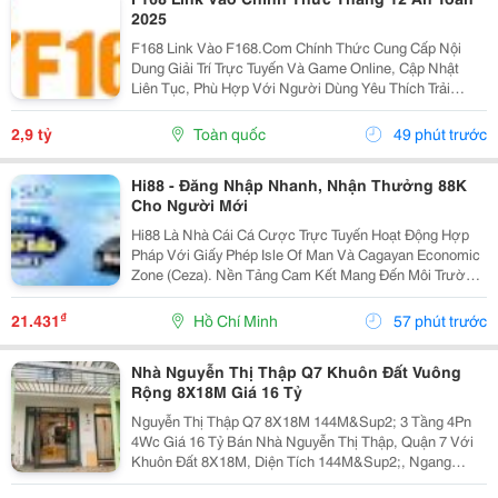
2025
F168 Link Vào F168.Com Chính Thức Cung Cấp Nội
Dung Giải Trí Trực Tuyến Và Game Online, Cập Nhật
Liên Tục, Phù Hợp Với Người Dùng Yêu Thích Trải
Nghiệm Số Hiện Đại. Webiste: Https://F168.Law/ Địa
Chỉ: 88 Nguyễn Khoái, Lĩnh Nam, Hoàng Mai, Hà Nội,...
2,9 tỷ
Toàn quốc
49 phút trước
Hi88 - Đăng Nhập Nhanh, Nhận Thưởng 88K
Cho Người Mới
Hi88 Là Nhà Cái Cá Cược Trực Tuyến Hoạt Động Hợp
Pháp Với Giấy Phép Isle Of Man Và Cagayan Economic
Zone (Ceza). Nền Tảng Cam Kết Mang Đến Môi Trường
Giải Trí Minh Bạch, Bảo Mật Cao Và Đáng Tin Cậy Cho
Người Chơi Tại Việt Nam Và Châu Á. #Hi88...
₫
21.431
Hồ Chí Minh
57 phút trước
Nhà Nguyễn Thị Thập Q7 Khuôn Đất Vuông
Rộng 8X18M Giá 16 Tỷ
Nguyễn Thị Thập Q7 8X18M 144M&Sup2; 3 Tầng 4Pn
4Wc Giá 16 Tỷ Bán Nhà Nguyễn Thị Thập, Quận 7 Với
Khuôn Đất 8X18M, Diện Tích 144M&Sup2;, Ngang
Rộng 8M. Nhà Xây 3 Tầng, Gồm 4 Phòng Ngủ, 4 Toilet,