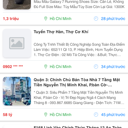
Màu Mẫu Galaxy 7 Running Shoes Size: Cân Lẻ, Không
Đủ Full Size Màu: Tùy Mẫu/Tùy Size Còn Lại Giá: 1300K
1,3 triệu
Hồ Chí Minh
28 phút trước
Tuyển Thợ Hàn, Thợ Cơ Khí
Công Ty Tnhh Thiết Bị Công Nghiệp Song Toàn Địa Điểm
Làm Việc: 652/11 Ql 13, P. Hiệp Bình, Hcm Tuyển Dụng
1. Thợ Cơ Điện : 02 Mô Tả Công Việc : &Bull; Thực
Hiện Các Công Việc Lắp Đặt Điện Cho Hệ Thống Lò Sấy,
Máy Khuấy Và Các Sản Phẩm Có...
0902 *** ***
Hồ Chí Minh
34 phút trước
Quận 3: Chính Chủ Bán Tòa Nhà 7 Tầng Mặt
Tiền Nguyễn Thị Minh Khai, P.bàn Cờ-
4M*20M- Vị Trí Vip Ngay Góc Cmt8- Khu Vực
* Quận 3: Siêu Phẩm 7 Tầng Mặt Tiền Nguyễn Thị Minh
Kd Đa Ngành- Khai Thác
Khai, P.bàn Cờ - Vị Trí Đẹp Ngay Ngã 4 Cách Mạng
Tháng 8 - 093.867.6685 Giang Giang - Diện Tích: 71M2 -
Ngang 3,8M * 20M. - Kết Cấu: 1 Trệt - 1 Lửng - 4 Lầu -
Sân Thượng - Đã Chừa Sẵn Ô Thiết Kế...
58 tỷ
Hồ Chí Minh
45 phút trước
F168 Link Vào Chính Thức Tháng 12 An Toàn