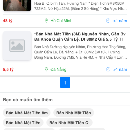
Hòa B, Q.bình Tân. Hướng Nam * Diện Tích 9M8X50M,
722M2, Nở Hậu 22M, (Gồm 2 Sổ Hồng) * Khu Vực Nhà
Trọ: Có 14 Phòng Trọ Đang Cho Thuê * Thu Nhập Hiện
Tại 50Tr/ Tháng Bao Gồm Thuê Mặt Bằng Và...
48 tỷ
Hồ Chí Minh
>1 năm
*Bán Nhà Mặt Tiền (8M) Nguyễn Nhàn, Gần Bv
Đa Khoa Quận Cẩm Lệ, Dt 80M2 Giá 5,5 Tỷ Tl
Bán Nhà Đường Nguyễn Nhàn, Phường Hoà Thọ Đông,
Quận Cẩm Lệ, Đà Nẵng. + Dt: 80M2 (6X13), Hướng
Đông Nam. Đường 7M5, Vỉa Hè 4M. + Nhà Cấp 4 Lửng
Mới Đang Cho Thuê Kinh Doanh. + Gần Bệnh Viện Đa
Khoa Cẩm Lệ, Chợ Hòa Cầm, Thích Hợp Khách Hàng
5,5 tỷ
Đà Nẵng
>1 năm
Mua...
1
Bạn có muốn tìm thêm
Bán Nhà Mặt Tiền 8m
Bán Nhà Mặt Tiền
Bán Nhà Mặt Tiền
Bán Nhà Mặt Tiền Q.