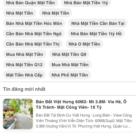
Nhà Bán Quận Mặt Tiền
Nhà Bán Mặt Tiền 1tỷ
Nhà Mặt Tiền
Nhà Mặt Tiền
Bán Nhà Mặt Tiền Hóc Môn
Nhà Mặt Tiền Cần Bán Tại
Cần Bán Nhà Mặt Tiền Ngô
Nhà Bán Mặt Tiền 1tỷ Hồ
Cần Bán Nhà Mặt Tiền Thị
Nhà O Mặt Tiền
Mua Nhà Mặt Tiền
Nhà Mặt Tiền Q9
Nhà Mặt Tiền Q12
Mua Nhà Mặt Tiền
Mặt Tiền Nhà Cấp
Nhà Phố Mặt Tiền
Tin đăng mới nhất
Bán Đất Việt Hưng 60M2- Mt 3.8M- Vỉa Hè, Ô
Tô Tránh- Mặt Công Viên- 1X Tỷ
Bán Đất Tái Định Cư Việt Hưng - Long Biên - View Công
Viên Thoáng Vĩnh Viễn Diện Tích: 60M&Sup2; Mặt Tiền:
3.8M (Vuông Vắn) Vị Trí: Phường Việt Hưng, Quận Long
Biên - Khu Vực Hạ Tầng Đồng Bộ, Giao Thông Kết Nối