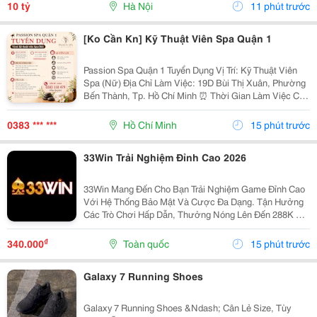
Hoàn Hảo. Vị Trí &Amp; Tiện Ích...
10 tỷ
Hà Nội
11 phút trước
[Ko Cần Kn] Kỹ Thuật Viên Spa Quận 1
Passion Spa Quận 1 Tuyển Dụng Vị Trí: Kỹ Thuật Viên
Spa (Nữ) Địa Chỉ Làm Việc: 19D Bùi Thị Xuân, Phường
Bến Thành, Tp. Hồ Chí Minh ⏰ Thời Gian Làm Việc Ca
1: 10:00 - 22:00 Ca 2: 12:00 - 00:00 Nghỉ 04
Ngày/Tháng. Mô Tả Công Việc - Thực...
0383 *** ***
Hồ Chí Minh
15 phút trước
33Win Trải Nghiệm Đỉnh Cao 2026
33Win Mang Đến Cho Bạn Trải Nghiệm Game Đỉnh Cao
Với Hệ Thống Bảo Mật Và Cược Đa Dạng. Tận Hưởng
Các Trò Chơi Hấp Dẫn, Thưởng Nóng Lên Đến 288K Khi
Đăng Ký. Tham Gia Ngay Hôm Nay Để Không Bỏ Lỡ Cơ
Hội Thắng Lớn! Website: Https://33Win.party/ ...
₫
340.000
Toàn quốc
15 phút trước
Galaxy 7 Running Shoes
Galaxy 7 Running Shoes &Ndash; Cân Lẻ Size, Tùy