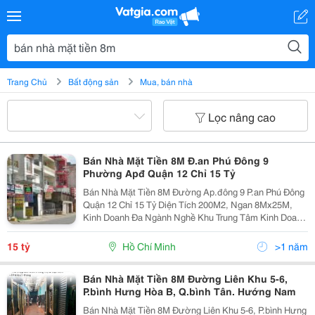
Trang Chủ
Bất động sản
Mua, bán nhà
Lọc nâng cao
Bán Nhà Mặt Tiền 8M Đ.an Phú Đông 9
Phường Apđ Quận 12 Chỉ 15 Tỷ
Bán Nhà Mặt Tiền 8M Đường Ap.đông 9 P.an Phú Đông
Quận 12 Chỉ 15 Tỷ Diện Tích 200M2, Ngan 8Mx25M,
Kinh Doanh Đa Ngành Nghề Khu Trung Tâm Kinh Doanh
Sầm Uất - Đang Có Dòng Tiền 20Tr/Tháng Giá 100% Là
15 Tỷ (Thương Lượng) Là Có Ngay Căn Nhà...
15 tỷ
Hồ Chí Minh
>1 năm
Bán Nhà Mặt Tiền 8M Đường Liên Khu 5-6,
P.bình Hưng Hòa B, Q.bình Tân. Hướng Nam
Bán Nhà Mặt Tiền 8M Đường Liên Khu 5-6, P.bình Hưng