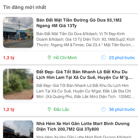
Tin đăng mới nhất
Bán Đất Mặt Tiền Đường Gò Dưa 93,1M2
Ngang 4M Giá 13Ty
Bán Đất Mặt Tiền Gò Dưa &Ndash; Vị Trí Đẹp Kinh
Doanh &Ndash; Giá 13 Tỷ Diện Tích: 93,1M&Sup2; Kích
Thước: Ngang 4M &Times; Dài 23,4 * Mặt Tiền Đường
Lớn, Xe Cộ Qua Lại Đông Đúc. * Thích Hợp Xây Nhà
Phố, Văn Phòng, Cửa Hàng, Showroom Hoặc Đầu...
1,3 tỷ
Hồ Chí Minh
23 phút trước
Đất Đẹp- Giá Tốt Bán Nhanh Lô Đất Khu Du
Lịch Him Lam Tại Xã Cư Suê, Huyện Cư M''gar,
Đắk Lắk
Đất Đẹp- Giá Tốt Bán Nhanh Lô Đất Khu Du Lịch Him
Lam Tại Xã Cư Suê, Huyện Cư M'gar, Đắk Lắk Địa Chỉ
Mới: (Xã Quảng Phú, Đắk Lắk Mới) Diện Tích : 125M2,
75M2 Thổ Cư. Nở Hậu Giá Bán: 1,2 Tỷ(Có Thương
Lượng) - Vị Trí Đẹp Giao Thông Thuận Lợi, Đất...
1,2 tỷ
Đắc Lắc
36 phút trước
Nhà Hẻm Xe Hơi Gân Lotte Mart Bình Dương
Diện Tích 200,7M2 Giá 3Ty800
Nhà Hẻm Xe Hơi Gần Lotte Mart Bình Dương &Ndash;