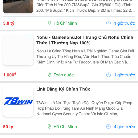
Diện Tích Hiếm 200,7M&Sup2;-Giá 3Ty800 * Diện Tích:
200,7M&Sup2; * Kích Thước Đẹp: 9,2M &Times; 22,2M
* Nhà Cấp 4 Gồm 3 Phòng Ngủ, 1 Wc * Hẻm Xe Hơi
Rộng, Ô Tô Vào Tận Nhà * Hướng Đông Nam, Đất...
3,8 tỷ
Hồ Chí Minh
1 giờ trước
Nohu - Gamenohu.lol | Trang Chủ Nohu Chính
Thức | Thưởng Nạp 100%
Nohu Là Cổng Tổng Hợp Và Trải Nghiệm Game Slot Đổi
Thưởng Uy Tín Hàng Đầu, Vận Hành Theo Tiêu Chuẩn
Kiểm Định Khắt Khe Từ Pagcor, Isle Of Man Gsc Và
Curacao Egaming. Tích Hợp Chứng Nhận Bảo Mật
Geotrust Giao Thức Ssl 256-Bit, Trang Web
₫
1.000
Toàn quốc
1 giờ trước
Gamenohu.lol...
Link Đăng Ký Chính Thức
78Wim ⁠ Là Nơi Trực Tuyến Độc Quyền Được Cấp Phép
Hợp Pháp Do Trung Tâm An Ninh Mạng Quốc Gia
National Cyber Security Centre Và Isle Of Man,
Cagayan,Và Pagcor Cấp Phép. Những Giấy Phép Khẳng
Định Sân Chơi Này An Toàn Và Minh Bạch Thu Hút Hơn
50 tỷ
Hồ Chí Minh
4 giờ trước
10 Triệu...