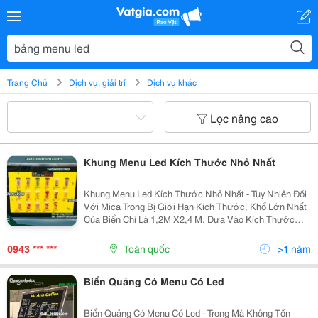
Trang Chủ
Dịch vụ, giải trí
Dịch vụ khác
Lọc nâng cao
Khung Menu Led Kích Thước Nhỏ Nhất
Khung Menu Led Kích Thước Nhỏ Nhất - Tuy Nhiên Đối
Với Mica Trong Bị Giới Hạn Kích Thước, Khổ Lớn Nhất
Của Biển Chỉ Là 1,2M X2,4 M. Dựa Vào Kích Thước
Khá Mỏng Của Nó Mà Người Ta Gọi Đây Là Hộp Đèn,
Bảng Menu Led Được In Theo Kích Thước - Chủng
0943 *** ***
Toàn quốc
>1 năm
Loại:...
Biển Quảng Có Menu Có Led
Biển Quảng Có Menu Có Led - Trong Mà Không Tốn