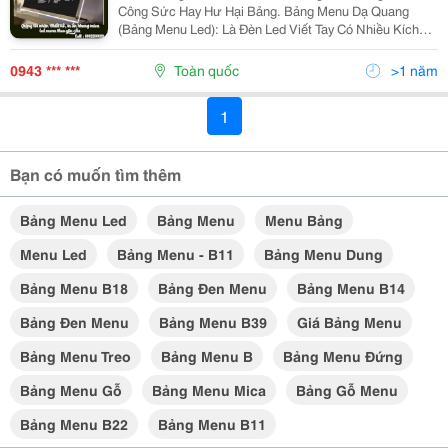
Công Sức Hay Hư Hại Bảng. Bảng Menu Dạ Quang
(Bảng Menu Led): Là Đèn Led Viết Tay Có Nhiều Kích
Cỡ Để Lựa Chọn, Tất Cả Đều Sử Dụng Công Nghệ Mới
. C Ác Sản Phẩm Tranh, Biển Hộp Đèn Quảng Cáo Hiện
0943 *** ***
Toàn quốc
>1 năm
Nay...
1
Bạn có muốn tìm thêm
Bảng Menu Led
Bảng Menu
Menu Bảng
Menu Led
Bảng Menu - B11
Bảng Menu Dung
Bảng Menu B18
Bảng Đen Menu
Bảng Menu B14
Bảng Đen Menu
Bảng Menu B39
Giá Bảng Menu
Bảng Menu Treo
Bảng Menu B
Bảng Menu Đứng
Bảng Menu Gỗ
Bảng Menu Mica
Bảng Gỗ Menu
Bảng Menu B22
Bảng Menu B11