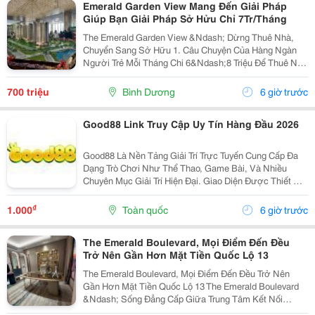
Emerald Garden View Mang Đến Giải Pháp
Giúp Bạn Giải Pháp Sở Hửu Chỉ 7Tr/Tháng
The Emerald Garden View &Ndash; Dừng Thuê Nhà,
Chuyển Sang Sở Hữu 1. Câu Chuyện Của Hàng Ngàn
Người Trẻ Mỗi Tháng Chi 6&Ndash;8 Triệu Để Thuê Nhà
Nhưng Tài Sản Vẫn Là Con Số 0. Emerald Garden View
Mang Đến Giải Pháp Giúp Bạn Chuyển Tiền Thuê Nhà...
700 triệu
Bình Dương
6 giờ trước
Good88 Link Truy Cập Uy Tín Hàng Đầu 2026
Good88 Là Nền Tảng Giải Trí Trực Tuyến Cung Cấp Đa
Dạng Trò Chơi Như Thể Thao, Game Bài, Và Nhiều
Chuyên Mục Giải Trí Hiện Đại. Giao Diện Được Thiết Kế
Trực Quan, Thân Thiện Với Người Dùng Trên Cả Điện
Thoại Và Máy Tính. Hệ Thống Bảo Mật Hiện Đại...
₫
1.000
Toàn quốc
6 giờ trước
The Emerald Boulevard, Mọi Điểm Đến Đều
Trở Nên Gần Hơn Mặt Tiền Quốc Lộ 13
The Emerald Boulevard, Mọi Điểm Đến Đều Trở Nên
Gần Hơn Mặt Tiền Quốc Lộ 13 The Emerald Boulevard
&Ndash; Sống Đẳng Cấp Giữa Trung Tâm Kết Nối
Tp.hcm Bạn Đang Tìm Một Căn Hộ Vừa Để Ở, Vừa Có