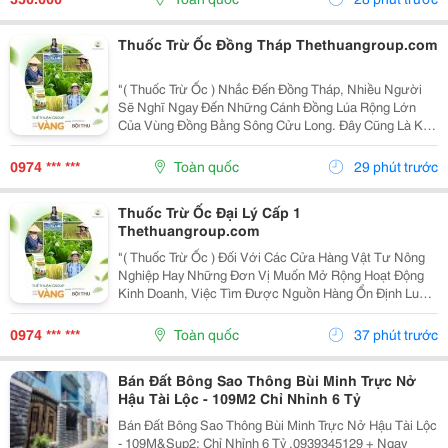
Đường Ống...
Thuốc Trừ Ốc Đồng Tháp Thethuangroup.com
"( Thuốc Trừ Ốc ) Nhắc Đến Đồng Tháp, Nhiều Người
Sẽ Nghĩ Ngay Đến Những Cánh Đồng Lúa Rộng Lớn
Của Vùng Đồng Bằng Sông Cửu Long. Đây Cũng Là Khu
Vực Có Điều Kiện Thuận Lợi Để Cây Lúa Phát Triển,
Nhưng Đồng Thời Ốc Bươu Vàng Cũng Dễ Sinh Sôi,
0974 *** ***
Toàn quốc
29 phút trước
Đặc...
Thuốc Trừ Ốc Đại Lý Cấp 1
Thethuangroup.com
"( Thuốc Trừ Ốc ) Đối Với Các Cửa Hàng Vật Tư Nông
Nghiệp Hay Những Đơn Vị Muốn Mở Rộng Hoạt Động
Kinh Doanh, Việc Tìm Được Nguồn Hàng Ổn Định Luôn
Là Yếu Tố Quan Trọng Hàng Đầu. Không Chỉ Ảnh Hưởng
Đến Giá Nhập, Nguồn Cung Mà Còn Quyết Định Khả
0974 *** ***
Toàn quốc
37 phút trước
Năng...
Bán Đất Bông Sao Thông Bùi Minh Trực Nở
Hậu Tài Lộc - 109M2 Chỉ Nhỉnh 6 Tỷ
Bán Đất Bông Sao Thông Bùi Minh Trực Nở Hậu Tài Lộc
- 109M&Sup2; Chỉ Nhỉnh 6 Tỷ .0939345129 + Ngay