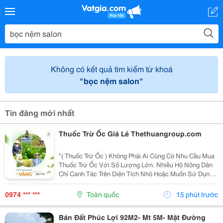
Không có kết quả tìm kiếm từ khoá
"bọc nệm salon"
Tin đăng mới nhất
Thuốc Trừ Ốc Giá Lẻ Thethuangroup.com
"( Thuốc Trừ Ốc ) Không Phải Ai Cũng Có Nhu Cầu Mua
Thuốc Trừ Ốc Với Số Lượng Lớn. Nhiều Hộ Nông Dân
Chỉ Canh Tác Trên Diện Tích Nhỏ Hoặc Muốn Sử Dụng
Thử Trước Khi Quyết Định Nhập Nhiều Hơn. Vì Vậy,
Việc Tìm Kiếm Thuốc Trừ Ốc Giá Lẻ Là Nhu Cầu Rất...
0974 *** ***
Toàn quốc
15 phút trước
Bán Đất Phúc Lợi 92M2- Mt 5M- Mặt Đường