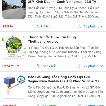
25M Kinh Doanh- Cạnh Vinhomes- 22.5 Tỷ
Bán Đất Mặt Đường 25M Phúc Lợi &Ndash; Đối Diện
Trường Học &Amp; Chợ &Ndash; Kế Bên Vinhomes
Diện Tích: 92M&Sup2; Mặt Tiền: 5M (Thông Số Vàng,
Vuông Vắn). Vị Trí: Mặt Đường 25M, Vỉa Hè Rộng. Tọa
Lạc Tại Trung Tâm Phúc Lợi, Ngay Sát Khu Đô Thị...
22,5 tỷ
Hà Nội
18 phút trước
Thuốc Trừ Ốc Được Tin Dùng
Thethuangroup.com
"( Thuốc Trừ Ốc ) Giữa Rất Nhiều Sản Phẩm Trên Thị
Trường, Không Ít Bà Con Băn Khoăn Vì Loại Nào Cũng
Được Quảng Cáo Là Hiệu Quả, Chất Lượng Và Phù
Hợp Cho Cây Trồng. Tuy Nhiên, Một Sản Phẩm Chỉ Thực
Sự Khẳng Định Được Giá Trị Khi Được Nhiều Người...
0974 *** ***
Toàn quốc
22 phút trước
Báo Giá Công Tắc Dòng Chảy Fqs U30
Saginomiya Dantek Giá Tốt Phục Vụ Nhà Máy
Tại Bến Tre
Công Tắc Dòng Chảy Fqs-U30 Saginomiya Là Gì? Đặc
Điểm, Ứng Dụng Và Cách Lựa Chọn Phù Hợp Công Tắc
Dòng Chảy Fqs-U30 Saginomiya Là Thiết Bị Giám Sát
Lưu Lượng Được Sử Dụng Phổ Biến Trong Các Hệ
Thống Nước Lạnh, Hvac, Chiller, Hệ Thống Bơm,
₫
350.000
Toàn quốc
28 phút trước