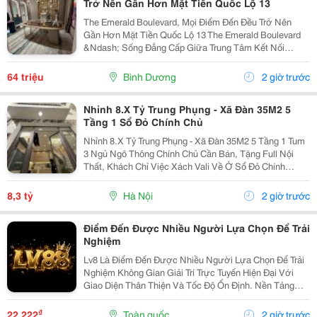
Trở Nên Gần Hơn Mặt Tiền Quốc Lộ 13
The Emerald Boulevard, Mọi Điểm Đến Đều Trở Nên
Gần Hơn Mặt Tiền Quốc Lộ 13 The Emerald Boulevard
&Ndash; Sống Đẳng Cấp Giữa Trung Tâm Kết Nối
Tp.hcm Bạn Đang Tìm Một Căn Hộ Vừa Để Ở, Vừa Có
Tiềm Năng Đầu Tư Mạnh? The Emerald Boulevard
64 triệu
Bình Dương
2 giờ trước
Chính Là...
Nhỉnh 8.X Tỷ Trung Phụng - Xã Đàn 35M2 5
Tầng 1 Sổ Đỏ Chính Chủ
Nhỉnh 8.X Tỷ Trung Phụng - Xã Đàn 35M2 5 Tầng 1 Tum
3 Ngủ Ngõ Thông Chính Chủ Cần Bán, Tặng Full Nội
Thất, Khách Chỉ Việc Xách Vali Về Ở Sổ Đỏ Chính
Chủ(Nói Không Với Quy Hoạch) Mr Cường 0936161345
8,3 tỷ
Hà Nội
2 giờ trước
Điểm Đến Được Nhiều Người Lựa Chọn Để Trải
Nghiệm
Lv8 Là Điểm Đến Được Nhiều Người Lựa Chọn Để Trải
Nghiệm Không Gian Giải Trí Trực Tuyến Hiện Đại Với
Giao Diện Thân Thiện Và Tốc Độ Ổn Định. Nền Tảng
Cung Cấp Đa Dạng Trò Chơi, Cập Nhật Thường Xuyên,
Hỗ Trợ Trên Nhiều Thiết Bị Và Mang Đến Trải Nghiệm...
₫
22.222
Toàn quốc
2 giờ trước