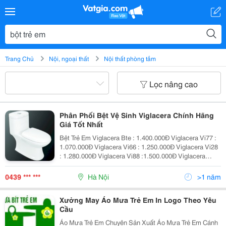
Trang Chủ
Nội, ngoại thất
Nội thất phòng tắm
Lọc nâng cao
Phân Phối Bệt Vệ Sinh Viglacera Chính Hãng
Giá Tốt Nhất
Bệt Trẻ Em Viglacera Bte : 1.400.000Đ Viglacera Vi77 :
1.070.000Đ Viglacera Vi66 : 1.250.000Đ Viglacera Vi28
: 1.280.000Đ Viglacera Vi88 :1.500.000Đ Viglacera
Vi107 : 1.800.000Đ Viglacera Bl5 :2.200.000Đ Viglacera
C0504 :2.250.000Đ Viglac
0439 *** ***
Hà Nội
>1 năm
Xưởng May Áo Mưa Trẻ Em In Logo Theo Yêu
Cầu
Áo Mưa Trẻ Em Chuyên Sản Xuất Áo Mưa Trẻ Em Cánh