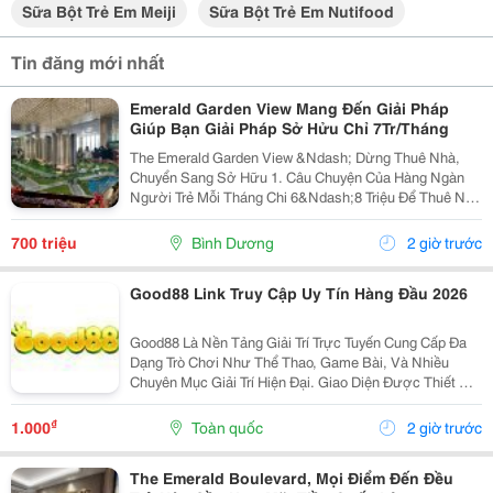
Sữa Bột Trẻ Em Meiji
Sữa Bột Trẻ Em Nutifood
Tin đăng mới nhất
Emerald Garden View Mang Đến Giải Pháp
Giúp Bạn Giải Pháp Sở Hửu Chỉ 7Tr/Tháng
The Emerald Garden View &Ndash; Dừng Thuê Nhà,
Chuyển Sang Sở Hữu 1. Câu Chuyện Của Hàng Ngàn
Người Trẻ Mỗi Tháng Chi 6&Ndash;8 Triệu Để Thuê Nhà
Nhưng Tài Sản Vẫn Là Con Số 0. Emerald Garden View
Mang Đến Giải Pháp Giúp Bạn Chuyển Tiền Thuê Nhà...
700 triệu
Bình Dương
2 giờ trước
Good88 Link Truy Cập Uy Tín Hàng Đầu 2026
Good88 Là Nền Tảng Giải Trí Trực Tuyến Cung Cấp Đa
Dạng Trò Chơi Như Thể Thao, Game Bài, Và Nhiều
Chuyên Mục Giải Trí Hiện Đại. Giao Diện Được Thiết Kế
Trực Quan, Thân Thiện Với Người Dùng Trên Cả Điện
Thoại Và Máy Tính. Hệ Thống Bảo Mật Hiện Đại...
₫
1.000
Toàn quốc
2 giờ trước
The Emerald Boulevard, Mọi Điểm Đến Đều