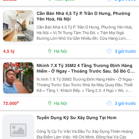
Cần Bán Nhà 4,5 Tỷ P. Trần D Hưng, Phường
Yên Hoà, Hà Nội
Cần Bán Nhà 4,5 Tỷ P. Trần D Hưng, Phường Yên Hoà,
Hà Nội + Vị Trí Trung Tâm Thủ Đô. + Tiện Mọi Ngả
Đường Lớn Nhỏ Và Gần Nhiều Đh, Cửa Hàng Lớn,
V.v... + Diện Tích Gia Đình Sử Dụng Tất Được Là 95 M2.
+ Ô-Tô Vào Cửa, Nhà Có 2 Tầng. + Sổ Đỏ Chính...
4,5 tỷ
Hà Nội
3 giờ trước
Nhỉnh 7.X Tỷ 35M2 4 Tầng Trương Định Hàng
Hiếm - Ở Ngay - Thoáng Trước Sau. Sổ Đỏ Cất
Két
N.hỉnh 7.X Tỷ 35M2 Trương Định Hàng Hiếm - Ở Ngay -
Thoáng Trước Sau Trước Nhà Xe Máy Quay Đầu. Thiết
Kế:+ Tầng 1: Khách Bếp. + Tầng 2,3: 4 Ngủ + Wc. +
Tầng 4: Phòng Thờ Sân Phơi Rộng Rãi. + Gần Trường,
Gần Chợ + Giao Thông Thuận Tiện. Sổ Đỏ...
₫
72.000
Hà Nội
3 giờ trước
Tuyển Dụng Kỹ Sư Xây Dựng Tại Hcm
Công Ty Cp Tư Vấn Và Đầu Tư Xây Dựng Thiên Hoàng
Địa Điểm Làm Việc: Hồ Chí Minh, Đồng Nai Và Các