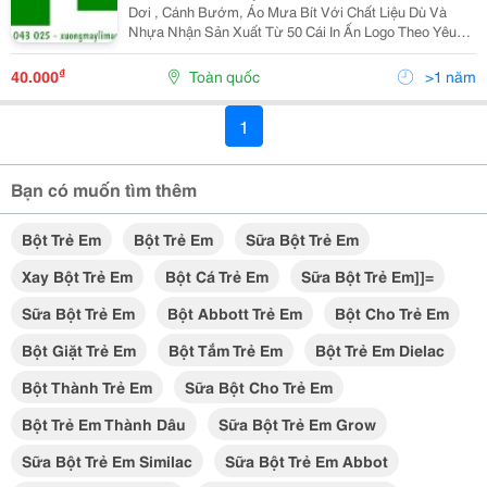
Dơi , Cánh Bướm, Áo Mưa Bít Với Chất Liệu Dù Và
Nhựa Nhận Sản Xuất Từ 50 Cái In Ấn Logo Theo Yêu
Cầu Lh 0772043025 Áo Mưa Bít Trẻ Em, Hàng Loại 1,
Chất Dày Dặn.. Đường May Chắc Chắn Chống Rách,
₫
40.000
Toàn quốc
>1 năm
Bung Ch
1
Bạn có muốn tìm thêm
Bột Trẻ Em
Bột Trẻ Em
Sữa Bột Trẻ Em
Xay Bột Trẻ Em
Bột Cá Trẻ Em
Sữa Bột Trẻ Em]]=
Sữa Bột Trẻ Em
Bột Abbott Trẻ Em
Bột Cho Trẻ Em
Bột Giặt Trẻ Em
Bột Tắm Trẻ Em
Bột Trẻ Em Dielac
Bột Thành Trẻ Em
Sữa Bột Cho Trẻ Em
Bột Trẻ Em Thành Dâu
Sữa Bột Trẻ Em Grow
Sữa Bột Trẻ Em Similac
Sữa Bột Trẻ Em Abbot