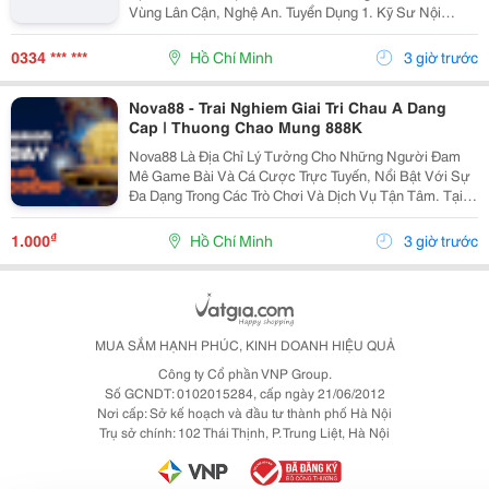
Vùng Lân Cận, Nghệ An. Tuyển Dụng 1. Kỹ Sư Nội
Nghiệp Công Trình Giao Thông, Cầu Đường : 06 2. Kỹ
Sư Hiện Trường Công Trình Giao Thông, Cầu...
0334 *** ***
Hồ Chí Minh
3 giờ trước
Nova88 - Trai Nghiem Giai Tri Chau A Dang
Cap | Thuong Chao Mung 888K
Nova88 Là Địa Chỉ Lý Tưởng Cho Những Người Đam
Mê Game Bài Và Cá Cược Trực Tuyến, Nổi Bật Với Sự
Đa Dạng Trong Các Trò Chơi Và Dịch Vụ Tận Tâm. Tại
Nova88, Người Chơi Được Trải Nghiệm Những Sản
Phẩm Cá Cược Chất Lượng Nhất, Từ Cá Cược Thể
₫
1.000
Hồ Chí Minh
3 giờ trước
Thao Đến...
MUA SẮM HẠNH PHÚC, KINH DOANH HIỆU QUẢ
Công ty Cổ phần VNP Group.
Số GCNDT: 0102015284, cấp ngày 21/06/2012
Nơi cấp: Sở kế hoạch và đầu tư thành phố Hà Nội
Trụ sở chính: 102 Thái Thịnh, P. Trung Liệt, Hà Nội