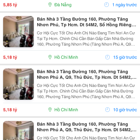
Nam Việt Á &Ndash; Một Trong Những Khu Vực Có...
5,85 tỷ
Đà Nẵng
1 ngày trước
Bán Nhà 3 Tầng Đường 160, Phường Tăng
Nhơn Phú, Tp Hcm. Dt 54M2, Sổ Hồng Riêng.
Giá 5,18 Tỷ
Cơ Hội Cực Tốt Cho Anh Chị Nào Đang Tìm Nơi An Cư
Tại Tp Hcm. Chính Chủ Cần Bán Gấp Căn Nhà Đường
160, Phường Tăng Nhơn Phú (Tăng Nhơn Phú A, Q9
Cũ). Vị Trí Nhà Nằm Trong Khu Dân Cư Ổn Định, Giao
Thông Thuận Tiện Chỉ Vài Bước Là Ra Lã Xuân Oai,
5,18 tỷ
Hồ Chí Minh
15 giờ trước
Lê...
Bán Nhà 3 Tầng Đường 160, Phường Tăng
Nhơn Phú A, Q9, Thủ Đức, Tp Hcm. Dt 54M2,
Sổ Hồng Riêng. Giá 5,18 Tỷ
Cơ Hội Cực Tốt Cho Anh Chị Nào Đang Tìm Nơi An Cư
Tại Tp Hcm. Chính Chủ Cần Bán Gấp Căn Nhà Đường
160, Phường Tăng Nhơn Phú (Tăng Nhơn Phú A, Q9
Cũ). Vị Trí Nhà Nằm Trong Khu Dân Cư Ổn Định, Giao
Thông Thuận Tiện Chỉ Vài Bước Là Ra Lã Xuân Oai,
5,18 tỷ
Hồ Chí Minh
10 giờ trước
Lê...
Bán Nhà 3 Tầng Đường 160, Phường Tăng
Nhơn Phú A, Q9, Thủ Đức, Tp Hcm. Dt 54M2,
Sổ Hồng Riêng. Giá 5,18 Tỷ
Cơ Hội Cực Tốt Cho Anh Chị Nào Đang Tìm Nơi An Cư