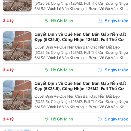
(5X25.5), Công Nhận 126M2, Full Thổ Cư. Đường Nhựa
6M Sát Vách Lê Văn Khương, 1 Bước Về Gò Vấp, Khu
Dân Cư Hiện Hữu Đông Kín Người Ở, Mình Mua Đã Xin
Nhà 4 Lầu Xây Ở, Nhưng Phát Sinh Việc Ngoài Quê
3,4 tỷ
Hồ Chí Minh
5 ngày trước
Nên...
Quyết Định Về Quê Nên Cần Bán Gấp Nền Đất
Đẹp (5X25.5), Công Nhận 126M2, Full Thổ Cư
Quyết Định Về Quê Nên Cần Bán Gấp Nền Đất Đẹp
(5X25.5), Công Nhận 126M2, Full Thổ Cư. Đường Nhựa
6M Sát Vách Lê Văn Khương, 1 Bước Về Gò Vấp, Khu
Dân Cư Hiện Hữu Đông Kín Người Ở, Mình Mua Đã Xin
Nhà 4 Lầu Xây Ở, Nhưng Phát Sinh Việc Ngoài Quê
3,4 tỷ
Hồ Chí Minh
5 ngày trước
Nên...
Quyết Định Về Quê Nên Cần Bán Gấp Nền Đất
Đẹp (5X25.5), Công Nhận 126M2, Full Thổ Cư
Quyết Định Về Quê Nên Cần Bán Gấp Nền Đất Đẹp
(5X25.5), Công Nhận 126M2, Full Thổ Cư. Đường Nhựa
6M Sát Vách Lê Văn Khương, 1 Bước Về Gò Vấp, Khu
Dân Cư Hiện Hữu Đông Kín Người Ở, Mình Mua Đã Xin
Nhà 4 Lầu Xây Ở, Nhưng Phát Sinh Việc Ngoài Quê
3,4 tỷ
Hồ Chí Minh
5 ngày trước
Nên...