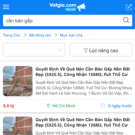
Trang Chủ
Bất động sản
Mua, bán nhà
Lọc nâng cao
Quyết Định Về Quê Nên Cần Bán Gấp Nền Đất
Đẹp (5X25.5), Công Nhận 126M2, Full Thổ Cư
Quyết Định Về Quê Nên Cần Bán Gấp Nền Đất Đẹp
(5X25.5), Công Nhận 126M2, Full Thổ Cư. Đường Nhựa
6M Sát Vách Lê Văn Khương, 1 Bước Về Gò Vấp, Khu
Dân Cư Hiện Hữu Đông Kín Người Ở, Mình Mua Đã Xin
Nhà 4 Lầu Xây Ở, Nhưng Phát Sinh Việc Ngoài Quê
3,4 tỷ
Hồ Chí Minh
5 ngày trước
Nên...
Quyết Định Về Quê Nên Cần Bán Gấp Nền Đất
Đẹp (5X25.5), Công Nhận 126M2, Full Thổ Cư
Quyết Định Về Quê Nên Cần Bán Gấp Nền Đất Đẹp