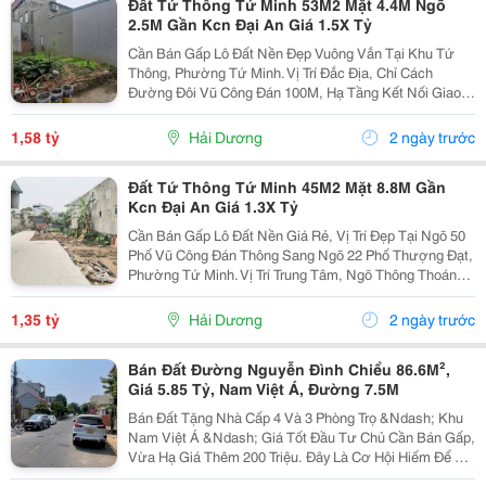
Đất Tứ Thông Tứ Minh 53M2 Mặt 4.4M Ngõ
2.5M Gần Kcn Đại An Giá 1.5X Tỷ
Cần Bán Gấp Lô Đất Nền Đẹp Vuông Vắn Tại Khu Tứ
Thông, Phường Tứ Minh. Vị Trí Đắc Địa, Chỉ Cách
Đường Đôi Vũ Công Đán 100M, Hạ Tầng Kết Nối Giao
Thông Thông Suốt. Nằm Ngay Trung Tâm Khu Vực Tứ
Thông &Ndash; Nơi Sầm Uất Bậc Nhất Về Mô Hình
1,58 tỷ
Hải Dương
2 ngày trước
Nhà Trọ...
Đất Tứ Thông Tứ Minh 45M2 Mặt 8.8M Gần
Kcn Đại An Giá 1.3X Tỷ
Cần Bán Gấp Lô Đất Nền Giá Rẻ, Vị Trí Đẹp Tại Ngõ 50
Phố Vũ Công Đán Thông Sang Ngõ 22 Phố Thượng Đạt,
Phường Tứ Minh. Vị Trí Trung Tâm, Ngõ Thông Thoáng,
Bán Kính 300M Đầy Đủ Chợ Dân Sinh, Trường Học Các
Cấp Và Khu Công Nghiệp Đại An. Khu Vực Dân...
1,35 tỷ
Hải Dương
2 ngày trước
Bán Đất Đường Nguyễn Đình Chiểu 86.6M²,
Giá 5.85 Tỷ, Nam Việt Á, Đường 7.5M
Bán Đất Tặng Nhà Cấp 4 Và 3 Phòng Trọ &Ndash; Khu
Nam Việt Á &Ndash; Giá Tốt Đầu Tư Chủ Cần Bán Gấp,
Vừa Hạ Giá Thêm 200 Triệu. Đây Là Cơ Hội Hiếm Để Sở
Hữu Lô Đất Đẹp Tại Đường Nguyễn Đình Chiểu, Khu