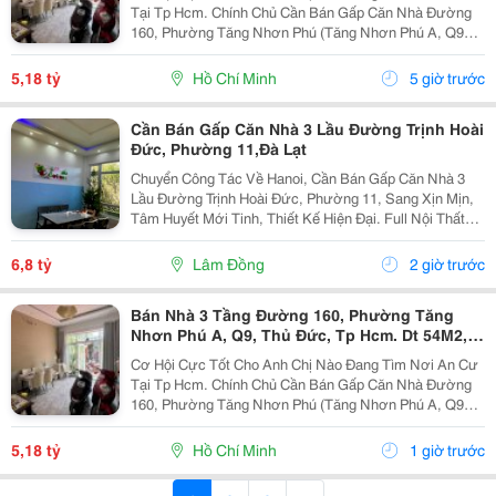
Tại Tp Hcm. Chính Chủ Cần Bán Gấp Căn Nhà Đường
160, Phường Tăng Nhơn Phú (Tăng Nhơn Phú A, Q9
Cũ). Vị Trí Nhà Nằm Trong Khu Dân Cư Ổn Định, Giao
Thông Thuận Tiện Chỉ Vài Bước Là Ra Lã Xuân Oai,
5,18 tỷ
Hồ Chí Minh
5 giờ trước
Lê...
Cần Bán Gấp Căn Nhà 3 Lầu Đường Trịnh Hoài
Đức, Phường 11,Đà Lạt
Chuyển Công Tác Về Hanoi, Cần Bán Gấp Căn Nhà 3
Lầu Đường Trịnh Hoài Đức, Phường 11, Sang Xịn Mịn,
Tâm Huyết Mới Tinh, Thiết Kế Hiện Đại. Full Nội Thất
Giá Siêu Rẻ: - Diện Tích 150 M2 - Hẻm Ô Tô 4 M, Cách
Trung Tâm 5 Km, Đường Trịnh Hoài Đức, Gần...
6,8 tỷ
Lâm Đồng
2 giờ trước
Bán Nhà 3 Tầng Đường 160, Phường Tăng
Nhơn Phú A, Q9, Thủ Đức, Tp Hcm. Dt 54M2,
Sổ Hồng Riêng. Giá 5,18 Tỷ
Cơ Hội Cực Tốt Cho Anh Chị Nào Đang Tìm Nơi An Cư
Tại Tp Hcm. Chính Chủ Cần Bán Gấp Căn Nhà Đường
160, Phường Tăng Nhơn Phú (Tăng Nhơn Phú A, Q9
Cũ). Vị Trí Nhà Nằm Trong Khu Dân Cư Ổn Định, Giao
Thông Thuận Tiện Chỉ Vài Bước Là Ra Lã Xuân Oai,
5,18 tỷ
Hồ Chí Minh
1 giờ trước
Lê...