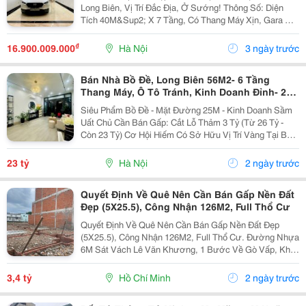
Long Biên, Vị Trí Đắc Địa, Ở Sướng! Thông Số: Diện
Tích 40M&Sup2; X 7 Tầng, Có Thang Máy Xịn, Gara Ô
Tô Vào Nhà. Vị Trí &Amp; Tiện Ích: Ngay Sát Công Viên
Hồ Điều Hòa Không Khí Thoáng Mát. Cách...
₫
16.900.009.000
Hà Nội
3 ngày trước
Bán Nhà Bồ Đề, Long Biên 56M2- 6 Tầng
Thang Máy, Ô Tô Tránh, Kinh Doanh Đỉnh- 23
Tỷ
Siêu Phẩm Bồ Đề - Mặt Đường 25M - Kinh Doanh Sầm
Uất Chủ Cần Bán Gấp: Cắt Lỗ Thảm 3 Tỷ (Từ 26 Tỷ -
Còn 23 Tỷ) Cơ Hội Hiếm Có Sở Hữu Vị Trí Vàng Tại Bồ
Đề, Long Biên. Nhà Đẹp Lung Linh, 2 Mặt Thoáng Sáng,
Nằm Ngay Trục Đường Lớn 25M Vỉa Hè Rộng...
23 tỷ
Hà Nội
2 ngày trước
Quyết Định Về Quê Nên Cần Bán Gấp Nền Đất
Đẹp (5X25.5), Công Nhận 126M2, Full Thổ Cư
Quyết Định Về Quê Nên Cần Bán Gấp Nền Đất Đẹp
(5X25.5), Công Nhận 126M2, Full Thổ Cư. Đường Nhựa
6M Sát Vách Lê Văn Khương, 1 Bước Về Gò Vấp, Khu
Dân Cư Hiện Hữu Đông Kín Người Ở, Mình Mua Đã Xin
Nhà 4 Lầu Xây Ở, Nhưng Phát Sinh Việc Ngoài Quê
3,4 tỷ
Hồ Chí Minh
2 ngày trước
Nên...