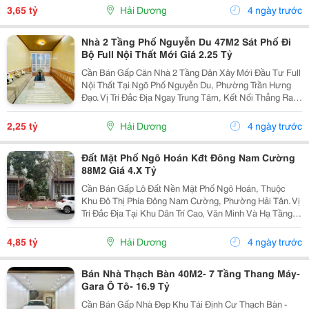
Kinh Doanh Nhỏ Lẻ Hoặc Làm Văn Phòng. Thông Số
3,65 tỷ
Hải Dương
4 ngày trước
&Amp;...
Nhà 2 Tầng Phố Nguyễn Du 47M2 Sát Phố Đi
Bộ Full Nội Thất Mới Giá 2.25 Tỷ
Cần Bán Gấp Căn Nhà 2 Tầng Dân Xây Mới Đầu Tư Full
Nội Thất Tại Ngõ Phố Nguyễn Du, Phường Trần Hưng
Đạo. Vị Trí Đắc Địa Ngay Trung Tâm, Kết Nối Thẳng Ra
Phố Trần Hưng Đạo, Bạch Đằng, Đèn Đỏ Quang Trung.
Chỉ 3 Bước Chân Ra Phố Đi Bộ Bạch Đằng, Sát...
2,25 tỷ
Hải Dương
4 ngày trước
Đất Mặt Phố Ngô Hoán Kđt Đông Nam Cường
88M2 Giá 4.X Tỷ
Cần Bán Gấp Lô Đất Nền Mặt Phố Ngô Hoán, Thuộc
Khu Đô Thị Phía Đông Nam Cường, Phường Hải Tân. Vị
Trí Đắc Địa Tại Khu Dân Trí Cao, Văn Minh Và Hạ Tầng
Hoàn Thiện Bậc Nhất Khu Vực. Sát Cạnh Khu Dân Cư
Ecopark, Gần Chợ Hải Tân, Hệ Thống Trường Học...
4,85 tỷ
Hải Dương
4 ngày trước
Bán Nhà Thạch Bàn 40M2- 7 Tầng Thang Máy-
Gara Ô Tô- 16.9 Tỷ
Cần Bán Gấp Nhà Đẹp Khu Tái Định Cư Thạch Bàn -