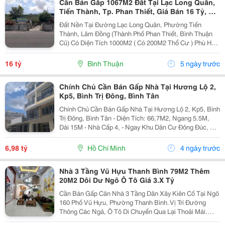
Cần Bán Gấp 1067M2 Đất Tại Lạc Long Quân,
Tiến Thành, Tp. Phan Thiết, Giá Bán 16 Tỷ, Hh
2%
Đất Nền Tại Đường Lạc Long Quân, Phường Tiến
Thành, Lâm Đồng (Thành Phố Phan Thiết, Bình Thuận
Cũ) Có Diện Tích 1000M2 ( Có 200M2 Thổ Cư ) Phù Hợp
Cho Nhiều Mục Đích Sử Dụng. - Giá: 16 Tỷ Vnd. - Pháp
Lý Đầy Đủ, Sổ Đỏ. - Chiều Ngang Mặt Tiền: 10M,...
16 tỷ
Bình Thuận
5 ngày trước
Chính Chủ Cần Bán Gấp Nhà Tại Hương Lộ 2,
Kp5, Bình Trị Đông, Bình Tân
Chính Chủ Cần Bán Gấp Nhà Tại Hương Lộ 2, Kp5, Bình
Trị Đông, Bình Tân - Diện Tích: 66,7M2, Ngang 5.5M,
Dài 15M - Nhà Cấp 4, - Ngay Khu Dân Cư Đông Đúc, An
Ninh Đảm Bảo, - Gần Bệnh Viện Bình Tân - Gần Gã Tư
Bốn Xã.. Gần Phan Anh, Lê Van Quới,...
6,98 tỷ
Hồ Chí Minh
4 ngày trước
Nhà 3 Tầng Vũ Hựu Thanh Bình 79M2 Thêm
20M2 Dôi Dư Ngõ Ô Tô Giá 3.X Tỷ
Cần Bán Gấp Căn Nhà 3 Tầng Dân Xây Kiên Cố Tại Ngõ
160 Phố Vũ Hựu, Phường Thanh Bình. Vị Trí Đường
Thông Các Ngả, Ô Tô Di Chuyển Qua Lại Thoải Mái.
Thích Hợp Kết Hợp Vừa Ở Vừa Mở Spa, Cửa Hàng