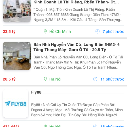
Kinh Doanh Lê Thị Riêng, P.bến Thành- Dt
47M2- Chính Chủ Giang Giang
* Quận 1: Mặt Tiền Kinh Doanh Lê Thị Riêng, P.bến
Thành - 093.867.6685 Giang Giang - Diện Tích: 47M2 -
Ngang 3,2M * 15,8M. - Kết Cấu: 4 Tầng - Sân Thượng. -
Sẵn Dòng Tiền Đều Hiện Đang Cho Nhà Hàn Hàn Quốc
Thuê. - Sổ Hồng Vuông Vức - Hoàn Công...
23,5 tỷ
Hồ Chí Minh
7 phút trước
Bán Nhà Nguyễn Văn Cừ, Long Biên 54M2- 6
Tầng Thang Máy- Gara Ô Tô - 20.5 Tỷ
Bán Nhà Phân Lô Nguyễn Văn Cừ, Long Biên - Ô Tô Tải
Tránh - Thang Máy Xịn Vị Trí: Khu Phân Lô Phố Nguyễn
Văn Cừ, Ngõ Thông Các Ngả, Ô Tô Tải Tránh Nhau
Thoải Mái. Thông Số Nổi Bật: Diện Tích: 54M&Sup2; -
Mặt Tiền Siêu Đẹp: 5M. Kết Cấu: Nhà 6...
20,5 tỷ
Hà Nội
11 phút trước
Fly88_____________________________________
Fly88 : Nhà Cái Uy Tín Quốc Tế Được Cấp Phép Bởi
Pagcor &Amp; Mga. Môi Trường Cá Cược An Toàn, Minh
Bạch &Amp; Hiện Đại. Tin Cậy Bởi Hàng Triệu Người
Chơi!
₫
434.444
Hà Nội
18 phút trước