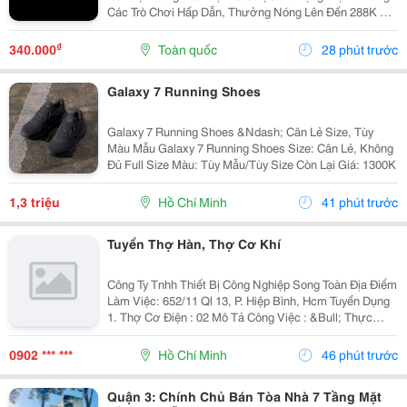
Các Trò Chơi Hấp Dẫn, Thưởng Nóng Lên Đến 288K Khi
Đăng Ký. Tham Gia Ngay Hôm Nay Để Không Bỏ Lỡ Cơ
Hội Thắng Lớn! Website: Https://33Win.party/ ...
₫
340.000
Toàn quốc
28 phút trước
Galaxy 7 Running Shoes
Galaxy 7 Running Shoes &Ndash; Cân Lẻ Size, Tùy
Màu Mẫu Galaxy 7 Running Shoes Size: Cân Lẻ, Không
Đủ Full Size Màu: Tùy Mẫu/Tùy Size Còn Lại Giá: 1300K
1,3 triệu
Hồ Chí Minh
41 phút trước
Tuyển Thợ Hàn, Thợ Cơ Khí
Công Ty Tnhh Thiết Bị Công Nghiệp Song Toàn Địa Điểm
Làm Việc: 652/11 Ql 13, P. Hiệp Bình, Hcm Tuyển Dụng
1. Thợ Cơ Điện : 02 Mô Tả Công Việc : &Bull; Thực
Hiện Các Công Việc Lắp Đặt Điện Cho Hệ Thống Lò Sấy,
Máy Khuấy Và Các Sản Phẩm Có...
0902 *** ***
Hồ Chí Minh
46 phút trước
Quận 3: Chính Chủ Bán Tòa Nhà 7 Tầng Mặt