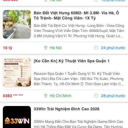
Bán Đất Việt Hưng 60M2- Mt 3.8M- Vỉa Hè, Ô
Tô Tránh- Mặt Công Viên- 1X Tỷ
Bán Đất Tái Định Cư Việt Hưng - Long Biên - View Công
Viên Thoáng Vĩnh Viễn Diện Tích: 60M&Sup2; Mặt Tiền:
3.8M (Vuông Vắn) Vị Trí: Phường Việt Hưng, Quận Long
Biên - Khu Vực Hạ Tầng Đồng Bộ, Giao Thông Kết Nối
Hoàn Hảo. Vị Trí &Amp; Tiện Ích...
10 tỷ
Hà Nội
24 phút trước
[Ko Cần Kn] Kỹ Thuật Viên Spa Quận 1
Passion Spa Quận 1 Tuyển Dụng Vị Trí: Kỹ Thuật Viên
Spa (Nữ) Địa Chỉ Làm Việc: 19D Bùi Thị Xuân, Phường
Bến Thành, Tp. Hồ Chí Minh ⏰ Thời Gian Làm Việc Ca
1: 10:00 - 22:00 Ca 2: 12:00 - 00:00 Nghỉ 04
Ngày/Tháng. Mô Tả Công Việc - Thực...
0383 *** ***
Hồ Chí Minh
28 phút trước
33Win Trải Nghiệm Đỉnh Cao 2026
33Win Mang Đến Cho Bạn Trải Nghiệm Game Đỉnh Cao
Với Hệ Thống Bảo Mật Và Cược Đa Dạng. Tận Hưởng