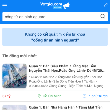
Không có kết quả tìm kiếm từ khoá
"cổng từ an ninh eguard"
Tin đăng mới nhất
Quận 1: Bán Siêu Phẩm 7 Tầng Mặt Tiền
Nguyễn Thái Học,P.cầu Ông Lãnh- Dt 4M*20M
Sh Vuông Đẹp- Dòng Tiền Đều Hơn 1 Tỷ/Năm-
* Quận 1: Toà Nhà 7 Tầng Mặt Tiền Nguyễn Thái Học,
Chính
P.cầu Ông Lãnh - Sẵn Dòng Tiền Hơn 1 Tỷ/Năm -
093.867.6685 Giang Giang - Diện Tích: 80M2 - Ngang
4M * 20M. - Kết Cấu: 7 Tầng - Thang Máy - 12 Phòng Mỗi
Tầng 2 Phòng Lớn. - Dòng Tiền Khai Thác Full...
37 tỷ
Hồ Chí Minh
1 phút trước
Quận 1: Bán Nhà Hàng Hàn 4 Tầng Mặt Tiền