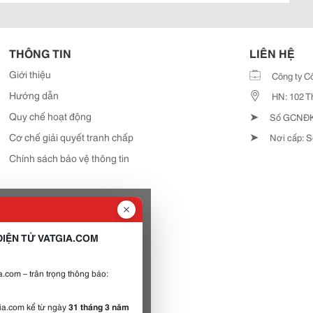
THÔNG TIN
LIÊN HỆ
Giới thiệu
Công ty C
Hướng dẫn
HN: 102 T
➤
Quy chế hoạt động
Số GCNĐKD
➤
Cơ chế giải quyết tranh chấp
Nơi cấp: S
Chính sách bảo vệ thông tin
IỆN TỬ VATGIA.COM
.com – trân trọng thông báo:
gia.com kể từ ngày
31 tháng 3 năm