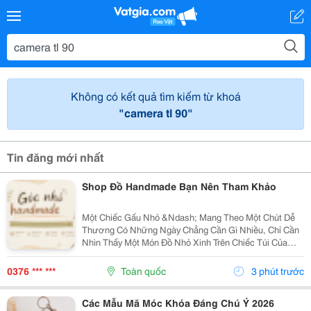
Không có kết quả tìm kiếm từ khoá
"camera tl 90"
Tin đăng mới nhất
Shop Đồ Handmade Bạn Nên Tham Khảo
Một Chiếc Gấu Nhỏ &Ndash; Mang Theo Một Chút Dễ
Thương Có Những Ngày Chẳng Cần Gì Nhiều, Chỉ Cần
Nhìn Thấy Một Món Đồ Nhỏ Xinh Trên Chiếc Túi Của
Mình Cũng Đủ Thấy Vui Rồi Những Em Móc Khóa Gấu
Bông Được Làm Với Kiểu Dáng Đáng Yêu, Nhỏ Gọn,
0376 *** ***
Toàn quốc
3 phút trước
Thích...
Các Mẫu Mã Móc Khóa Đáng Chú Ý 2026