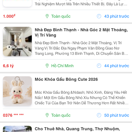
Trải Nghiệm Mượt Mà Trên Nhiều Thiết Bị. Đây Là Lựa
Chọn Phù Hợp Cho Người Chơi Yêu Thích Trực Tuyến,
Game Bài Và Cá Cược Thể Thao An Toàn, Tiện...
₫
1.000
Toàn quốc
43 phút trước
Nhà Đẹp Bình Thạnh - Nhà Góc 2 Mặt Thoáng,
Vị Trí Vàng
Nhà Đẹp Bình Thạnh - Nhà Góc 2 Mặt Thoáng, Vị Trí
Vàng Vị Trí Đắc Địa Ngay Phạm Văn Đồng Giao Nơ
Trang Long, Phường 13 Bình Thạnh, Di Chuyển Sân Bay
Chỉ Vài Phút. Diện Tích: 22M&Sup2; Giá Bán: 4.95 Tỷ
(Thương Lượng) Kết Cấu: 1 Trệt 2 Lầu Sân...
6,6 tỷ
Hồ Chí Minh
44 phút trước
Móc Khóa Gấu Bông Cute 2026
Móc Khóa Gấu Bông &Ndash; Nhỏ Xinh, Đáng Yêu Hết
Nấc! Một Em Gấu Bông Nhỏ Xíu Nhưng Có Thể Khiến
Chiếc Túi Của Bạn Trở Nên Dễ Thương Hơn Rất Nhiều
Móc Khóa Gấu Bông Với Thiết Kế Mềm Mại, Đáng Yêu,
Thích Hợp Để Treo Lên Balo, Túi Xách, Chìa Khóa...
0376 *** ***
Toàn quốc
50 phút trước
Cho Thuê Nhà, Quang Trung, Thợ Nhuộm,