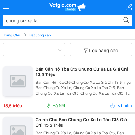
Trang Chủ
Bất động sản
Lọc nâng cao
Bán Căn Hộ Tòa Ct5 Chung Cư Xa La Giá Chỉ
13,5 Triệu
Bán Căn Hộ Tòa Ct5 Chung Cư Xa La Giá Chỉ 13,5 Triệu
Ban Chung Cu Xa La, Chung Cu Xa La Toa Ct5, Bán
Chung Cư Xa La Tòa Ct5, Chung Cư Xa La Tòa Ct5, Tòa
Ct5 Chung Cư Xa La, Ban Chung Cu Xa La Ha Dong,
Chung Cư Xa La Ct5, Chung Cư Xa La Toa Ct5, Ch
15,5 triệu
Hà Nội
>1 năm
Chính Chủ Bán Chung Cư Xa La Tòa Ct5 Giá
Chỉ 15,5 Triệu
Ban Chung Cu Xa La, Chung Cu Xa La Toa Ct5, Bán