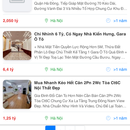
Quận Hà Đông, Tiếp Giáp Mặt Đường 70 Kéo Dài,
Đường Vành Đai 3 Và Nhiều Tổ Hợp Chung Cư Khu Đô
Thị Mới, Được Đánh Giá Là Khu Vực Phát Triển Năng
Động Và Hiện Đại Của Thủ Đô. - Căn Hộ Chung Cư Với
2,050 tỷ
Hà Nội
>1 năm
Diện...
Chỉ Nhỉnh 6 Tỷ, Có Ngay Nhà Kiến Hưng, Gara
Ô Tô
+ Nhà Mặt Tiền Quyền Lực Rộng Hơn 5M, Thửa Đất
Phân Lô Đẹp Chủ Thiết Kế Tầng 1 Gara Ô Tô Quá Đỉnh +
Vị Trí Đẹp Toạ Lạc Trên Mặt Đường Cầu Bươu, Ngay Sát
Chung Cư Xa La, Giáp Thanh Trì, Cách Đại Lộ Chu Văn
An - Nguyễn Xiển 500M + Sổ Chính Chủ, Giá...
6,4 tỷ
Hà Nội
>1 năm
Mua Nhanh Kẻo Hết Căn 2Pn 2Wc Tòa Ct6C
Nội Thất Đẹp
Gia Đình Đổi Căn To Hơn Nên Cần Bán Căn 2Pn 2Wc
Tòa Ct6C Chung Cư Xa La Tầng Trung Đông Nam View
Đẹp. Nhà Chuẩn Như Hình Và Video, Chủ Để Lại Toàn
Bộ Nội Thất. Diện Tích 62M2 2 Ngủ 2 Vệ Sinh. Pháp Lý:
Hđmb Giá 1.25 Tỷ. Hotline Xem Nhà 0986...
1,25 tỷ
Hà Nội
>1 năm