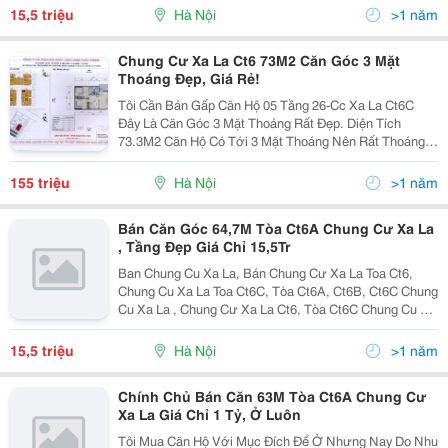
Ha Dong, Chung Cư Xa La Ct5, Chung Cư Xa La To
15,5 triệu
Hà Nội
>1 năm
Chung Cư Xa La Ct6 73M2 Căn Góc 3 Mặt
Thoáng Đẹp, Giá Rẻ!
Tôi Cần Bán Gấp Căn Hộ 05 Tầng 26-Cc Xa La Ct6C
Đây Là Căn Góc 3 Mặt Thoáng Rất Đẹp. Diện Tích
73.3M2 Căn Hộ Có Tới 3 Mặt Thoáng Nên Rất Thoáng
Mát Lại Được Thiết Kế Vuông Vắn, Hợp Lý Với 2 Phòng
Ngủ, 2Wc, 1 Khách, 1 Bếp. Giá Bán Chỉ 15.5Tr/M2 Quý
155 triệu
Hà Nội
>1 năm
Kh
Bán Căn Góc 64,7M Tòa Ct6A Chung Cư Xa La
, Tầng Đẹp Giá Chỉ 15,5Tr
Ban Chung Cu Xa La, Bán Chung Cư Xa La Toa Ct6,
Chung Cu Xa La Toa Ct6C, Tòa Ct6A, Ct6B, Ct6C Chung
Cu Xa La , Chung Cư Xa La Ct6, Tòa Ct6C Chung Cu Xa
La, Căn 3 Pn Toa Ct6 Chung Cu Xa La, Chung Cu Xa La
Ha Dong, Bán Chung Cư Xa La Tòa Ct6C, Chung Cư
15,5 triệu
Hà Nội
>1 năm
Chính Chủ Bán Căn 63M Tòa Ct6A Chung Cư
Xa La Giá Chỉ 1 Tỷ, Ở Luôn
Tôi Mua Căn Hộ Với Mục Đích Để Ở Nhưng Nay Do Nhu