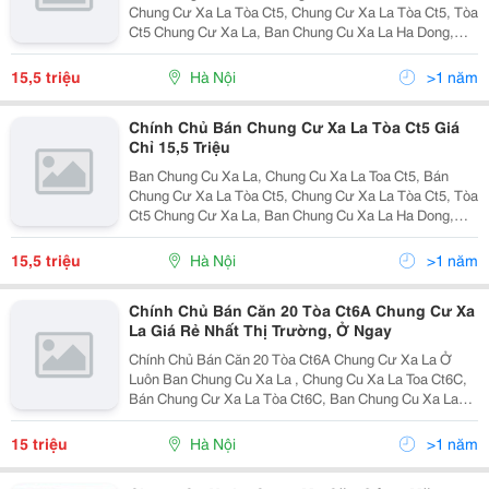
Chung Cư Xa La Tòa Ct5, Chung Cư Xa La Tòa Ct5, Tòa
Ct5 Chung Cư Xa La, Ban Chung Cu Xa La Ha Dong,
Chung Cư Xa La Ct5, Chung Cư Xa La Toa Ct5. Tôi
Chính Chủ Cần Bán Gấp Căn Số 20 Tầng 3 Thuộc Tòa
15,5 triệu
Hà Nội
>1 năm
Ct
Chính Chủ Bán Chung Cư Xa La Tòa Ct5 Giá
Chỉ 15,5 Triệu
Ban Chung Cu Xa La, Chung Cu Xa La Toa Ct5, Bán
Chung Cư Xa La Tòa Ct5, Chung Cư Xa La Tòa Ct5, Tòa
Ct5 Chung Cư Xa La, Ban Chung Cu Xa La Ha Dong,
Chung Cư Xa La Ct5, Chung Cư Xa La Toa Ct5. Tôi
Chính Chủ Cần Bán Gấp Căn Số 20 Tầng 3 Thuộc Tòa
15,5 triệu
Hà Nội
>1 năm
Ct
Chính Chủ Bán Căn 20 Tòa Ct6A Chung Cư Xa
La Giá Rẻ Nhất Thị Trường, Ở Ngay
Chính Chủ Bán Căn 20 Tòa Ct6A Chung Cư Xa La Ở
Luôn Ban Chung Cu Xa La , Chung Cu Xa La Toa Ct6C,
Bán Chung Cư Xa La Tòa Ct6C, Ban Chung Cu Xa La
Toa Ct6C, Bán Chung Cư Xa La Tòa Ct6, Toa Ct6 Chung
Cu Xa La, Chung Cư Xa La, Bán Chung Cư Xa La, Toa
15 triệu
Hà Nội
>1 năm