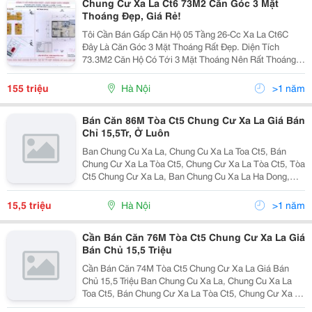
Chung Cư Xa La Ct6 73M2 Căn Góc 3 Mặt
Thoáng Đẹp, Giá Rẻ!
Tôi Cần Bán Gấp Căn Hộ 05 Tầng 26-Cc Xa La Ct6C
Đây Là Căn Góc 3 Mặt Thoáng Rất Đẹp. Diện Tích
73.3M2 Căn Hộ Có Tới 3 Mặt Thoáng Nên Rất Thoáng
Mát Lại Được Thiết Kế Vuông Vắn, Hợp Lý Với 2 Phòng
Ngủ, 2Wc, 1 Khách, 1 Bếp. Giá Bán Chỉ 15.5Tr/M2 Quý
155 triệu
Hà Nội
>1 năm
Kh
Bán Căn 86M Tòa Ct5 Chung Cư Xa La Giá Bán
Chỉ 15,5Tr, Ở Luôn
Ban Chung Cu Xa La, Chung Cu Xa La Toa Ct5, Bán
Chung Cư Xa La Tòa Ct5, Chung Cư Xa La Tòa Ct5, Tòa
Ct5 Chung Cư Xa La, Ban Chung Cu Xa La Ha Dong,
Chung Cư Xa La Ct5, Chung Cư Xa La Toa Ct5, Chung
Cư Xa La Tòa Ct5, Bán Chung Cư Xa La Tòa Ct5,
15,5 triệu
Hà Nội
>1 năm
Chung
Cần Bán Căn 76M Tòa Ct5 Chung Cư Xa La Giá
Bán Chủ 15,5 Triệu
Cần Bán Căn 74M Tòa Ct5 Chung Cư Xa La Giá Bán
Chủ 15,5 Triệu Ban Chung Cu Xa La, Chung Cu Xa La
Toa Ct5, Bán Chung Cư Xa La Tòa Ct5, Chung Cư Xa La
Tòa Ct5, Tòa Ct5 Chung Cư Xa La, Ban Chung Cu Xa La