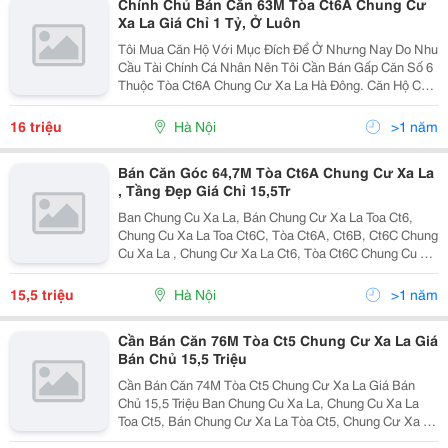
Chính Chủ Bán Căn 63M Tòa Ct6A Chung Cư
Xa La Giá Chỉ 1 Tỷ, Ở Luôn
Tôi Mua Căn Hộ Với Mục Đích Để Ở Nhưng Nay Do Nhu
Cầu Tài Chính Cá Nhân Nên Tôi Cần Bán Gấp Căn Số 6
Thuộc Tòa Ct6A Chung Cư Xa La Hà Đông. Căn Hộ Có
Diện Tích 63,3M Thiết Kế Gồm 2 Pn, 2 Vs. Giá Gốc :
17,5 Triệu /M2 Giờ Tôi Bán Lỗ Giá : 16 Triệ
16 triệu
Hà Nội
>1 năm
Bán Căn Góc 64,7M Tòa Ct6A Chung Cư Xa La
, Tầng Đẹp Giá Chỉ 15,5Tr
Ban Chung Cu Xa La, Bán Chung Cư Xa La Toa Ct6,
Chung Cu Xa La Toa Ct6C, Tòa Ct6A, Ct6B, Ct6C Chung
Cu Xa La , Chung Cư Xa La Ct6, Tòa Ct6C Chung Cu Xa
La, Căn 3 Pn Toa Ct6 Chung Cu Xa La, Chung Cu Xa La
Ha Dong, Bán Chung Cư Xa La Tòa Ct6C, Chung Cư
15,5 triệu
Hà Nội
>1 năm
Cần Bán Căn 76M Tòa Ct5 Chung Cư Xa La Giá
Bán Chủ 15,5 Triệu
Cần Bán Căn 74M Tòa Ct5 Chung Cư Xa La Giá Bán
Chủ 15,5 Triệu Ban Chung Cu Xa La, Chung Cu Xa La
Toa Ct5, Bán Chung Cư Xa La Tòa Ct5, Chung Cư Xa La
Tòa Ct5, Tòa Ct5 Chung Cư Xa La, Ban Chung Cu Xa La