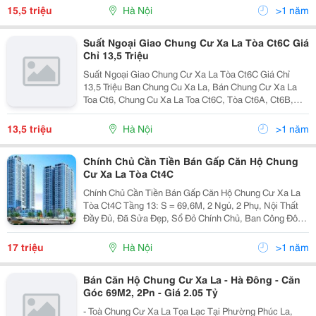
Ha Dong, Chung Cư Xa La Ct5, Chung Cư Xa La To
15,5 triệu
Hà Nội
>1 năm
Suất Ngoại Giao Chung Cư Xa La Tòa Ct6C Giá
Chỉ 13,5 Triệu
Suất Ngoại Giao Chung Cư Xa La Tòa Ct6C Giá Chỉ
13,5 Triệu Ban Chung Cu Xa La, Bán Chung Cư Xa La
Toa Ct6, Chung Cu Xa La Toa Ct6C, Tòa Ct6A, Ct6B,
Ct6C Chung Cu Xa La , Chung Cư Xa La Ct6, Tòa Ct6C
Chung Cu Xa La, Căn 3 Pn Toa Ct6 Chung Cu Xa La,
13,5 triệu
Hà Nội
>1 năm
Chính Chủ Cần Tiền Bán Gấp Căn Hộ Chung
Cư Xa La Tòa Ct4C
Chính Chủ Cần Tiền Bán Gấp Căn Hộ Chung Cư Xa La
Tòa Ct4C Tầng 13: S = 69,6M, 2 Ngủ, 2 Phụ, Nội Thất
Đầy Đủ, Đã Sửa Đẹp, Sổ Đỏ Chính Chủ, Ban Công Đông
Nam, Cửa Tây Bắc, Đường Đôi.tiện Ích Gần Siêu Thị,
Trường Học, Bệnh Viện 103...,Thuận Tiện Giao Th
17 triệu
Hà Nội
>1 năm
Bán Căn Hộ Chung Cư Xa La - Hà Đông - Căn
Góc 69M2, 2Pn - Giá 2.05 Tỷ
- Toà Chung Cư Xa La Tọa Lạc Tại Phường Phúc La,