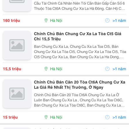
Cầu Tài Chính Cá Nhân Nên Tôi Cần Bán Gấp Căn Số 6
Thuộc Tòa Ct6A Chung Cư Xa La Hà Đông. Căn Hộ Có
Diện Tích 63,3M Thiết Kế Gồm 2 Pn, 2 Vs. Giá Gốc :
17,5 Triệu /M2 Giờ Tôi Bán Lỗ Giá : 16 Triệu/ M2
160 triệu
Hà Nội
>1 năm
Chính Chủ Bán Chung Cư Xa La Tòa Ct5 Giá
Chỉ 15,5 Triệu
Ban Chung Cu Xa La, Chung Cu Xa La Toa Ct5, Bán
Chung Cư Xa La Tòa Ct5, Chung Cư Xa La Tòa Ct5, Tòa
Ct5 Chung Cư Xa La, Ban Chung Cu Xa La Ha Dong,
Chung Cư Xa La Ct5, Chung Cư Xa La Toa Ct5. Tôi
Chính Chủ Cần Bán Gấp Căn Số 20 Tầng 3 Thuộc Tòa
15,5 triệu
Hà Nội
>1 năm
Ct
Chính Chủ Bán Căn 20 Tòa Ct6A Chung Cư Xa
La Giá Rẻ Nhất Thị Trường, Ở Ngay
Chính Chủ Bán Căn 20 Tòa Ct6A Chung Cư Xa La Ở
Luôn Ban Chung Cu Xa La , Chung Cu Xa La Toa Ct6C,
Bán Chung Cư Xa La Tòa Ct6C, Ban Chung Cu Xa La
Toa Ct6C, Bán Chung Cư Xa La Tòa Ct6, Toa Ct6 Chung
Cu Xa La, Chung Cư Xa La, Bán Chung Cư Xa La, Toa
15 triệu
Hà Nội
>1 năm