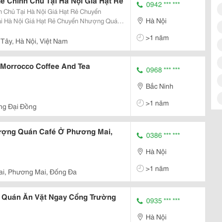
Chính Chủ Tại Hà Nội Giá Hạt Rẻ
0942 *** ***
Tại Hà Nội Giá Hạt Rẻ Chuyển
Hà Nội
Hạt Rẻ Chuyển Nhượng Quán
ạt Rẻ
>1 năm
Tây, Hà Nội, Việt Nam
orrocco Coffee And Tea
0968 *** ***
Bắc Ninh
>1 năm
ng Đại Đồng
ượng Quán Café Ở Phương Mai,
0386 *** ***
Hà Nội
>1 năm
i, Phương Mai, Đống Đa
 Quán Ăn Vặt Ngay Cổng Trường
0935 *** ***
Hà Nội