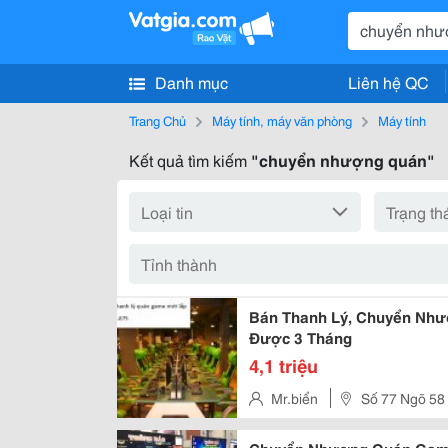
Danh mục
Liên hệ QC
Trang Chủ
Máy tính, máy văn phòng
Máy tính
Kết quả tìm kiếm
"chuyển nhượng quán"
Bán Thanh Lý, Chuyển Nh
Được 3 Tháng
4,1 triệu
Mr.biển
Số 77 Ngõ 58