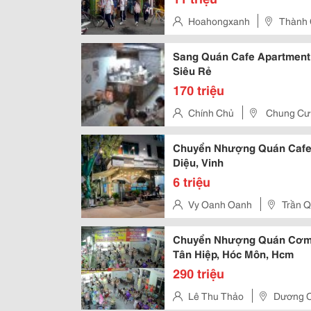
Hoahongxanh
Thành 
Sang Quán Cafe Apartment
Siêu Rẻ
170 triệu
Chính Chủ
Chung Cư 
Chuyển Nhượng Quán Cafe H
Diệu, Vinh
6 triệu
Vy Oanh Oanh
Trần Q
Chuyển Nhượng Quán Cơm T
Tân Hiệp, Hóc Môn, Hcm
290 triệu
Lê Thu Thảo
Dương C