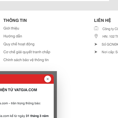
THÔNG TIN
LIÊN HỆ
Giới thiệu
Công ty C
Hướng dẫn
HN: 102 T
➤
Quy chế hoạt động
Số GCNĐKD
➤
Cơ chế giải quyết tranh chấp
Nơi cấp: S
Chính sách bảo vệ thông tin
IỆN TỬ VATGIA.COM
.com – trân trọng thông báo:
gia.com kể từ ngày
31 tháng 3 năm