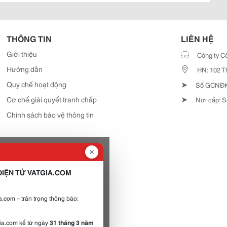
THÔNG TIN
LIÊN HỆ
Giới thiệu
Công ty C
Hướng dẫn
HN: 102 T
➤
Quy chế hoạt động
Số GCNĐKD
➤
Cơ chế giải quyết tranh chấp
Nơi cấp: S
Chính sách bảo vệ thông tin
IỆN TỬ VATGIA.COM
.com – trân trọng thông báo:
gia.com kể từ ngày
31 tháng 3 năm