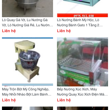
Lò Quay Gà Vịt, Lu Nướng Gà
Lò Nướng Bánh Mỳ Hộc, Lò
Vịt, Lò Nướng Giá Rẻ, Lu Nướng
Nướng Bánh Gato 1 Tầng 2
Gà Vịt
Liên hệ
Khay, Lò Nướng 1 Bàn Thớt
Liên hệ
Máy Trộn Bột Mỳ Công Nghiệp,
Bếp Nướng Xúc Xích, Máy
Máy Nhồi Nhào Bột Làm Bánh
Nướng Quay Xúc Xích Điện Máy
Mỳ Bánh Bao
Liên hệ
Thăng Long
Liên hệ