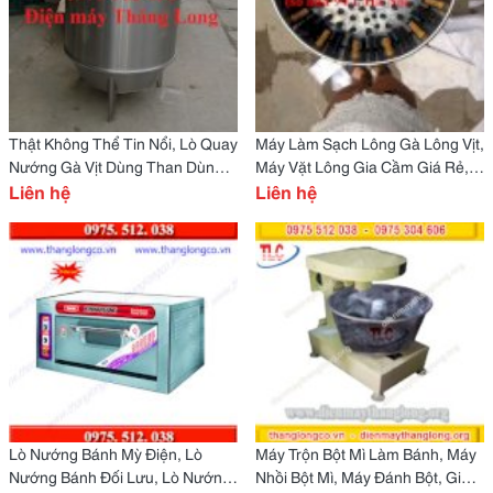
Thật Không Thể Tin Nổi, Lò Quay
Máy Làm Sạch Lông Gà Lông Vịt,
Nướng Gà Vịt Dùng Than Dùng
Máy Vặt Lông Gia Cầm Giá Rẻ,
Gas Giá Tốt Nhất
Liên hệ
Máy Nhổ Lông Gà
Liên hệ
Lò Nướng Bánh Mỳ Điện, Lò
Máy Trộn Bột Mì Làm Bánh, Máy
Nướng Bánh Đối Lưu, Lò Nướng
Nhồi Bột Mì, Máy Đánh Bột, Giá