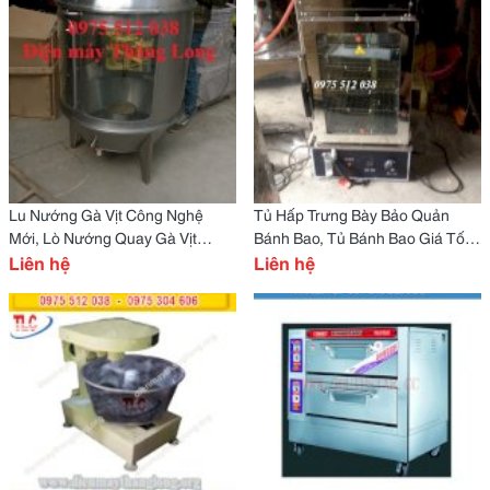
Lu Nướng Gà Vịt Công Nghệ
Tủ Hấp Trưng Bày Bảo Quản
Mới, Lò Nướng Quay Gà Vịt
Bánh Bao, Tủ Bánh Bao Giá Tốt
Dùng Than Hoa Không Khói
Liên hệ
Nhất
Liên hệ