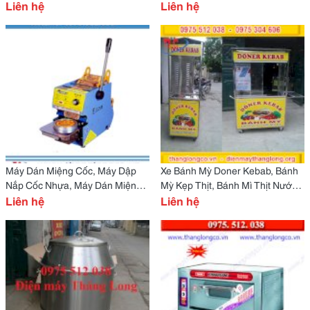
Bánh Gato Dùng Gas
Liên hệ
Tốt Nhất
Liên hệ
Máy Dán Miệng Cốc, Máy Dập
Xe Bánh Mỳ Doner Kebab, Bánh
Nắp Cốc Nhựa, Máy Dán Miệng
Mỳ Kẹp Thịt, Bánh Mì Thịt Nướng
Ly Giá Tốt Nhất
Liên hệ
Giá Tốt Nhất
Liên hệ