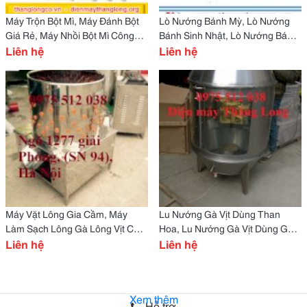
Máy Trộn Bột Mì, Máy Đánh Bột
Lò Nướng Bánh Mỳ, Lò Nướng
Giá Rẻ, Máy Nhồi Bột Mì Công
Bánh Sinh Nhật, Lò Nướng Bánh
Nghiệp
Liên hệ
Giá Rẻ
Liên hệ
Máy Vặt Lông Gia Cầm, Máy
Lu Nướng Gà Vịt Dùng Than
Làm Sạch Lông Gà Lông Vịt Chất
Hoa, Lu Nướng Gà Vịt Dùng Gas
Lựong Cao
Liên hệ
Giá Rẻ
Liên hệ
Xem thêm
Hỗ trợ