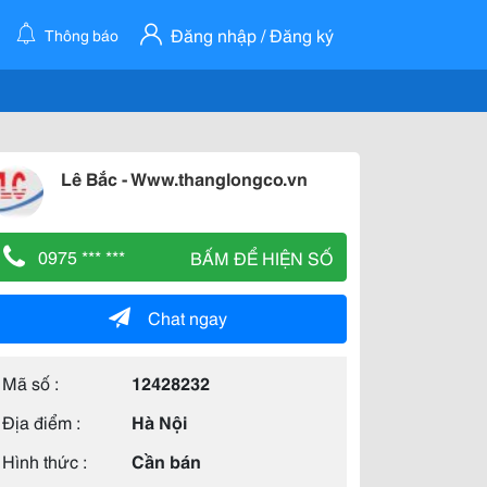
Đăng nhập / Đăng ký
Thông báo
Lê Bắc - Www.thanglongco.vn
0975 *** ***
BẤM ĐỂ HIỆN SỐ
Chat ngay
Mã số :
12428232
Địa điểm :
Hà Nội
Hình thức :
Cần bán