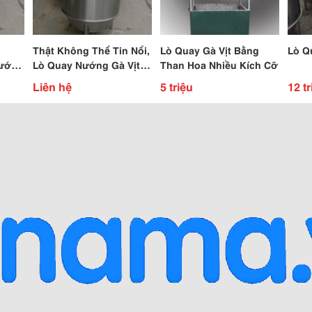
Thật Không Thể Tin Nổi,
Lò Quay Gà Vịt Bằng
Lò Q
Nướng
Lò Quay Nướng Gà Vịt
Than Hoa Nhiều Kích Cỡ
à Vịt
Dùng Than Dùng Gas
Liên hệ
5 triệu
12 tr
Giá Tốt Nhất