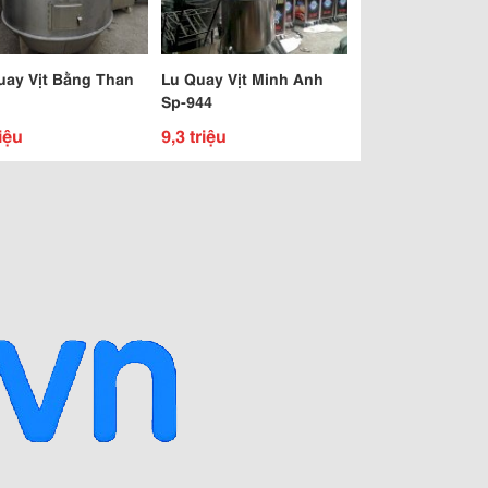
uay Vịt Bằng Than
Lu Quay Vịt Minh Anh
Sp-944
iệu
9,3 triệu