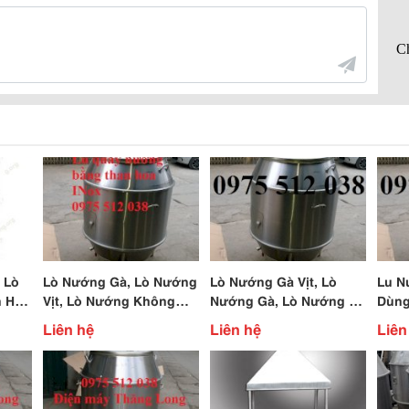
 Lò
Lò Nướng Gà, Lò Nướng
Lò Nướng Gà Vịt, Lò
Lu N
n Hoa
Vịt, Lò Nướng Không
Nướng Gà, Lò Nướng Vịt
Dùng
ớng
Khói, Lò Nướng Heo, Lò
Giá Rẻ, Lò Nướng Quay
Nướn
Liên hệ
Liên hệ
Liên
Nướng Thịt
Gà Vịt
Vịt, 