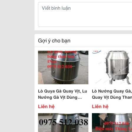
Gợi ý cho bạn
Lò Quya Gà Quay Vịt, Lu
Lò Nướng Quay Gà,
Nướng Gà Vịt Dùng
Quay Vịt Dùng Tha
Than Hoa, Lò Nướng Gà,
Không Khói, Lò Nư
Liên hệ
Liên hệ
Lò Nướng Bánh
Giá Rẻ