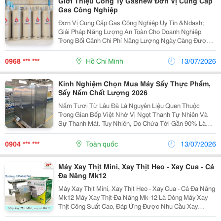
Giới Thiệu Công Ty Gasnew Đơn Vị Cung Cấp
Gas Công Nghiệp
Đơn Vị Cung Cấp Gas Công Nghiệp Uy Tín &Ndash;
Giải Pháp Năng Lượng An Toàn Cho Doanh Nghiệp
Trong Bối Cảnh Chi Phí Năng Lượng Ngày Càng Được
Doanh Nghiệp Quan Tâm, Việc Lựa Chọn Một Nguồn
Nhiên Liệu Ổn Định, Tiết Kiệm Và An Toàn Là Yếu Tố
0968 *** ***
Hồ Chí Minh
13/07/2026
Quan...
Kinh Nghiệm Chọn Mua Máy Sấy Thực Phẩm,
Sấy Nấm Chất Lượng 2026
Nấm Tươi Từ Lâu Đã Là Nguyên Liệu Quen Thuộc
Trong Gian Bếp Việt Nhờ Vị Ngọt Thanh Tự Nhiên Và
Sự Thanh Mát. Tuy Nhiên, Do Chứa Tới Gần 90% Là
Nước, Nấm Tươi Rất Nhanh Hỏng, Chỉ Bảo Quản
Được Vài Ngày Trong Tủ Lạnh. Chính Vì Vậy, Sấy Khô
0904 *** ***
Toàn quốc
13/07/2026
Nấm Nổi Lên...
Máy Xay Thịt Mini, Xay Thịt Heo - Xay Cua - Cá
Đa Năng Mk12
Máy Xay Thịt Mini, Xay Thịt Heo - Xay Cua - Cá Đa Năng
Mk12 Máy Xay Thịt Đa Năng Mk-12 Là Dòng Máy Xay
Thịt Công Suất Cao, Đáp Ứng Được Nhu Cầu Xay
Lượng Thịt Nhiều Của Nhà Hàng, Cửa Hàng Thịt, Bếp