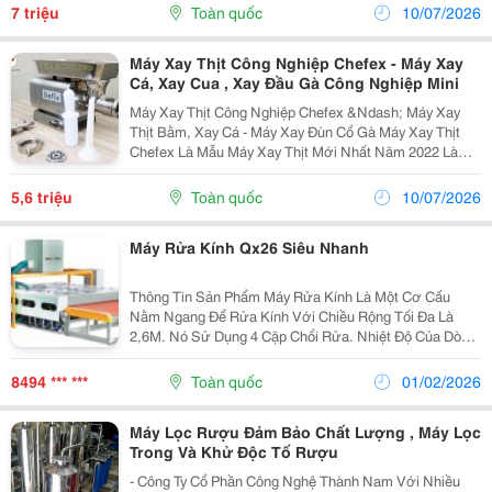
Nằm Ngang Đa Năng Nằm Ngang Là Sản Phẩm Hỗ...
7 triệu
Toàn quốc
10/07/2026
Máy Xay Thịt Công Nghiệp Chefex - Máy Xay
Cá, Xay Cua , Xay Đầu Gà Công Nghiệp Mini
Máy Xay Thịt Công Nghiệp Chefex &Ndash; Máy Xay
Thịt Bằm, Xay Cá - Máy Xay Đùn Cổ Gà Máy Xay Thịt
Chefex Là Mẫu Máy Xay Thịt Mới Nhất Năm 2022 Là
Thiết Bị Thật Sự Cần Thiết Cho Mỗi Nhà Bếp Hiện Đại
Vì Không Còn Phải Dùng Tới Bao Tay, Dao, Thớt Cùng...
5,6 triệu
Toàn quốc
10/07/2026
Máy Rửa Kính Qx26 Siêu Nhanh
Thông Tin Sản Phẩm Máy Rửa Kính Là Một Cơ Cấu
Nằm Ngang Để Rửa Kính Với Chiều Rộng Tối Đa Là
2,6M. Nó Sử Dụng 4 Cặp Chổi Rửa. Nhiệt Độ Của Dòng
Khí Nóng Để Sấy Khô Kính Có Thể Được Thiết Lập
Trước. Tốc Độ Rửa Của Máy Được Điều Chỉnh Bằng
8494 *** ***
Toàn quốc
01/02/2026
Động...
Máy Lọc Rượu Đảm Bảo Chất Lượng , Máy Lọc
Trong Và Khử Độc Tố Rượu
- Công Ty Cổ Phần Công Nghệ Thành Nam Với Nhiều