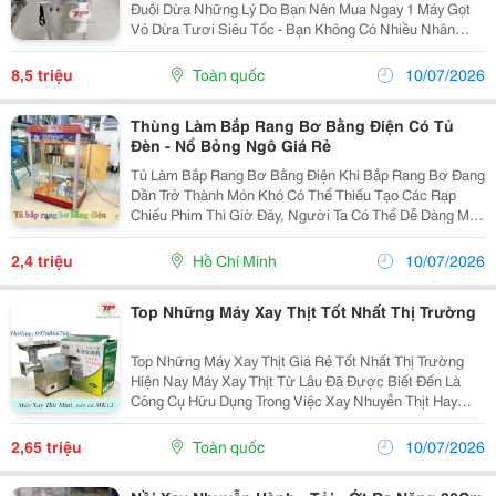
Đuôi Dừa Những Lý Do Bạn Nên Mua Ngay 1 Máy Gọt
Vỏ Dừa Tươi Siêu Tốc - Bạn Không Có Nhiều Nhân
Công Để Gọt Dừa ? - Bạn Mệt Mỏi Khi Mỗi Ngày Phải
Gọt Hàng Trăm Quả Dừa...
8,5 triệu
Toàn quốc
10/07/2026
Thùng Làm Bắp Rang Bơ Bằng Điện Có Tủ
Đèn - Nổ Bỏng Ngô Giá Rẻ
Tủ Làm Bắp Rang Bơ Bằng Điện Khi Bắp Rang Bơ Đang
Dần Trở Thành Món Khó Có Thể Thiếu Tạo Các Rạp
Chiếu Phim Thì Giờ Đây, Người Ta Có Thể Dễ Dàng Mua
Nó Ở Bất Cứ Đâu Với Những Chiếc Máy Làm Bắp Rang
Bơ . Đây Hứa Hẹn Là Một Ngành Kinh Doanh Hấp Dẫn...
2,4 triệu
Hồ Chí Minh
10/07/2026
Top Những Máy Xay Thịt Tốt Nhất Thị Trường
Top Những Máy Xay Thịt Giá Rẻ Tốt Nhất Thị Trường
Hiện Nay Máy Xay Thịt Từ Lâu Đã Được Biết Đến Là
Công Cụ Hữu Dụng Trong Việc Xay Nhuyễn Thịt Hay
Các Loại Thực Phẩm Khác (Cổ Gà, Đầu Gà, Cua ,
Cá...). Ngoài Các Cơ Sở Kinh Doanh Quy Mô Lớn Với
2,65 triệu
Toàn quốc
10/07/2026
Những...