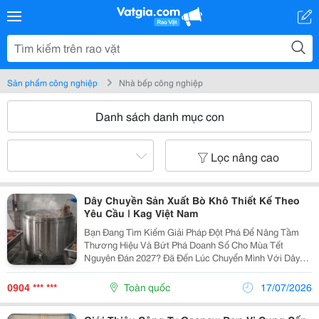
Sản phẩm công nghiệp
Nhà bếp công nghiệp
Danh sách danh mục con
Lọc nâng cao
Dây Chuyền Sản Xuất Bò Khô Thiết Kế Theo
Yêu Cầu | Kag Việt Nam
Bạn Đang Tìm Kiếm Giải Pháp Đột Phá Để Nâng Tầm
Thương Hiệu Và Bứt Phá Doanh Số Cho Mùa Tết
Nguyên Đán 2027? Đã Đến Lúc Chuyển Mình Với Dây
Chuyền Sản Xuất Bò Khô Được Thiết Kế "May Đo" Theo
Yêu Cầu Từ Kag Việt Nam. Chúng Tôi Không Chỉ Bán
0904 *** ***
Toàn quốc
17/07/2026
Máy Móc,...