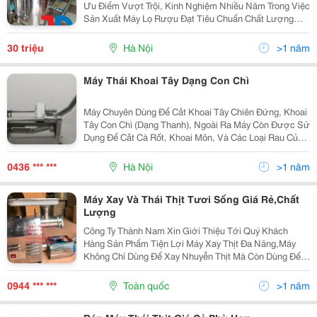
Ưu Điểm Vượt Trội, Kinh Nghiệm Nhiều Năm Trong Việc
Sản Xuất Máy Lọ Rượu Đạt Tiêu Chuẩn Chất Lượng
Cho Phép. Chúng Tôi Sản Xuất Các Loại Máy Lọc Rượu
Với Các Công Suất Khác Nhau . Máy Lọc Rượu 50
30 triệu
Hà Nội
>1 năm
Lít/H,
Máy Thái Khoai Tây Dạng Con Chì
Máy Chuyên Dùng Để Cắt Khoai Tây Chiên Đứng, Khoai
Tây Con Chì (Dạng Thanh), Ngoài Ra Máy Còn Được Sử
Dụng Để Cắt Cà Rốt, Khoai Môn, Và Các Loại Rau Củ
Khác Và Các Loại Trái Cây Và Thực Phẩm Của Cắt,
Tách Và Chế Biến Khác. Với Hiệu Quả Sản Xuất Cao,
0436 *** ***
Hà Nội
>1 năm
Máy Xay Và Thái Thịt Tươi Sống Giá Rẻ,Chất
Lượng
Công Ty Thành Nam Xin Giới Thiệu Tới Quý Khách
Hàng Sản Phẩm Tiện Lợi Máy Xay Thịt Đa Năng,Máy
Không Chỉ Dùng Để Xay Nhuyễn Thịt Mà Còn Dùng Để
Thái Mỏng Thịt Sống Máy Xay Thịt Công Nghiệp Chuyên
Dùng Để Xay Các Loại Thịt, Cá, Thịt Gia Cầm,.. Tại Các
0944 *** ***
Toàn quốc
>1 năm