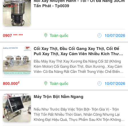
Nồi Xay Nhuyễn Hành - Tỏi - Ớt Đa Năng 30Cm
Tấn Phát - Tp0039
0907 *** ***
Toàn quốc
10/07/2026
Cối Xay Thịt, Đầu Cối Gang Xay Thịt, Cối Đế
Puli Xay Thịt, Xay Cám Viên Nhiều Kích Thước
(Cối 12-22-32)
Đầu Máy Xay Thịt Xay Xương Đa Năng Cối 32 (Không
Kèm Motor) Cối Gang Đùn Thịt, Đùn Xương , Xay Cám
Viên- Cô Đa Năng Rất Cần Thiết Trong Việc Chế Biến
Thức Ăn Chăn Nuôi Gia Súc Gia Cầm. Sản Phẩm Có
Thể Xay Được Các Loại Thịt Của Lợn, Bò, Gà, Cá,...
₫
800.000
Toàn quốc
10/07/2026
Máy Trộn Bột Nằm Ngang
Nếu Như Trước Đây Việc Trộn Bột- Trộn Gia Vị - Trộn
Thịt Tốn Rất Nhiều Thời Gian, Nhân Công Nhưng Lại
Không Đạt Hiệu Quả, Thực Phẩm Sau Khi Trộn Không
Đều Gia Vị, Bột Trộn Cũng Không Đều Nhau. Máy Trộn