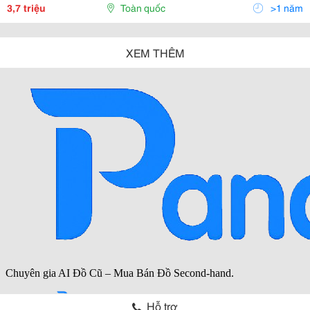
Khô Và Rau Khô Máy Được Các Nhà Sản Xuất Kinh
3,7 triệu
Toàn quốc
>1 năm
Doanh Vừa
XEM THÊM
Hỗ trợ