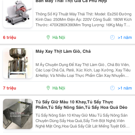
Bán Máy Thái Thịt Giá Cả Phù Hợp
Thông Số Kỹ Thuật Máy Thái Thịt: Model: Es250 Đường
Kính Dao: 250Mm Điện Áp: 220V Công Suất: 180W Kích
Thước: 470X280X390Mm Trọng Lượng: 16Kg Máy Thái
Được Thịt Sống, Thịt Chín Và Cả Thịt Đông Lạnh Thành
Những Lát Thịt Bằng Nhau,
6 triệu
Hà Nội
>1 năm
Máy Xay Thịt Làm Giò, Chả
M Áy Chuyên Dụng Để Xay Thịt Làm Giò , Chả Bò Viên,
Các Loại Chả Cá, Patê, Xúc Xích, Lạp Xưởng, Xay Tiêu
&Hellip; Và Nhiều Loại Thực Phẩm Cần Xay Nhuyễn
Khác. Thành Cối Được Chế Tạo Hoàn Toàn Từ Inox 304
Chống Gỉ Sét, Hạn Chế Ăn Mòn, Có Thể Dễ Dàn
7 triệu
Hà Nội
>1 năm
Tủ Sấy Giữ Màu 10 Khay,Tủ Sấy Thực
Phẩm,Tủ Sấy Nông Sản,Tủ Sấy Hoa Quả Dẻo
Tủ Sấy Nông Sản 10 Khay Giữ Màu Tủ Sấy Nông Sản
Chuyên Dùng Sấy Hoa Quả,Sấy Tinh Bột Nghệ,Viên
Nghệ Mật Ong,Hoa Quả Sấy Cắt Lát Miếng Tuyệt Đối
Giữ Màu Đẹp Mắt Máy Chuyên Dùng Để Sấy Hoa Quả