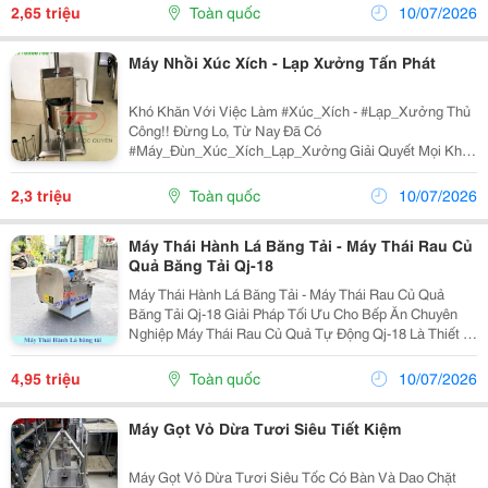
Ăn Công Nghiệp, Căn Tin, Trường Học, Bệnh...
2,65 triệu
Toàn quốc
10/07/2026
Máy Nhồi Xúc Xích - Lạp Xưởng Tấn Phát
Khó Khăn Với Việc Làm #Xúc_Xích - #Lạp_Xưởng Thủ
Công!! Đừng Lo, Từ Nay Đã Có
#Máy_Đùn_Xúc_Xích_Lạp_Xưởng Giải Quyết Mọi Khó
Khăn
2,3 triệu
Toàn quốc
10/07/2026
Máy Thái Hành Lá Băng Tải - Máy Thái Rau Củ
Quả Băng Tải Qj-18
Máy Thái Hành Lá Băng Tải - Máy Thái Rau Củ Quả
Băng Tải Qj-18 Giải Pháp Tối Ưu Cho Bếp Ăn Chuyên
Nghiệp Máy Thái Rau Củ Quả Tự Động Qj-18 Là Thiết Bị
Chuyên Dùng Để Thái Lát Nhanh &Ndash; Đều &Ndash;
Đẹp , Đáp Ứng Tốt Nhu Cầu Sơ Chế Thực Phẩm Với...
4,95 triệu
Toàn quốc
10/07/2026
Máy Gọt Vỏ Dừa Tươi Siêu Tiết Kiệm
Máy Gọt Vỏ Dừa Tươi Siêu Tốc Có Bàn Và Dao Chặt