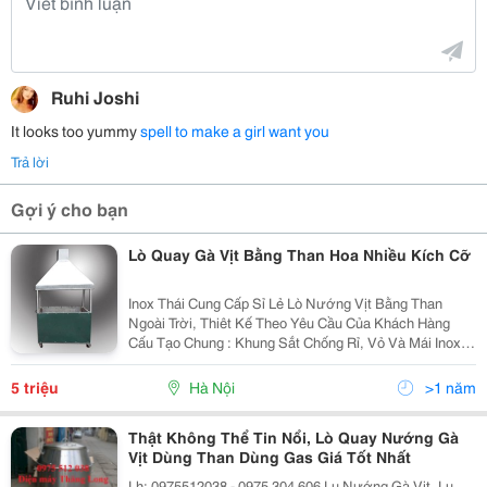
Ruhi Joshi
It looks too yummy
spell to make a girl want you
Trả lời
Gợi ý cho bạn
Lò Quay Gà Vịt Bằng Than Hoa Nhiều Kích Cỡ
Inox Thái Cung Cấp Sỉ Lẻ Lò Nướng Vịt Bằng Than
Ngoài Trời, Thiêt Kế Theo Yêu Cầu Của Khách Hàng
Cấu Tạo Chung : Khung Sắt Chống Rỉ, Vỏ Và Mái Inox
304 Có Bánh Xe Di Chuyển Chế Độ Quay Xiên Tự Động
Có Lớp Gạch Giữ Nhiệt Có Thể Đặt Kích
5 triệu
Hà Nội
>1 năm
Thật Không Thể Tin Nổi, Lò Quay Nướng Gà
Vịt Dùng Than Dùng Gas Giá Tốt Nhất
Lh: 0975512038 - 0975 304 606 Lu Nướng Gà Vịt, Lu