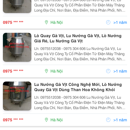
Quay Và Vịt Công Ty Cổ Phần Điện Tử Điện Máy Thăng
Long Địa Chỉ, Nơi Bán, Địa Điểm, Nhà Phân Phối, Nhà
Cung Cấp, Bán Buôn, Bán Lẻ Lu Nướng Vịt Lò Quay Vịt,
Lò Nướng Vịt, Chum Quay Vịt, Chum Nướn
0975 *** ***
Hà Nội
>1 năm
Lò Quay Gà Vịt, Lu Nướng Gà Vịt, Lò Nướng
Giá Rẻ, Lu Nướng Gà Vịt
Lh: 0975512038 - 0975 304 606 Lu Nướng Gà Vịt, Lu
Quay Và Vịt Công Ty Cổ Phần Điện Tử Điện Máy Thăng
Long Địa Chỉ, Nơi Bán, Địa Điểm, Nhà Phân Phối, Nhà
Cung Cấp, Bán Buôn, Bán Lẻ Lu Nướng Vịt Lò Quay Vịt,
Lò Nướng Vịt, Chum Quay Vịt, Chum Nướn
0975 *** ***
Hà Nội
>1 năm
Lu Nướng Gà Vịt Công Nghệ Mới, Lò Nướng
Quay Gà Vịt Dùng Than Hoa Không Khói
Lh: 0975512038 - 0975 304 606 Lu Nướng Gà Vịt, Lu
Quay Và Vịt Công Ty Cổ Phần Điện Tử Điện Máy Thăng
Long Địa Chỉ, Nơi Bán, Địa Điểm, Nhà Phân Phối, Nhà
Cung Cấp, Bán Buôn, Bán Lẻ Lu Nướng Vịt Lò Quay Vịt,
Lò Nướng Vịt, Chum Quay Vịt, Chum Nướn
0975 *** ***
Hà Nội
>1 năm