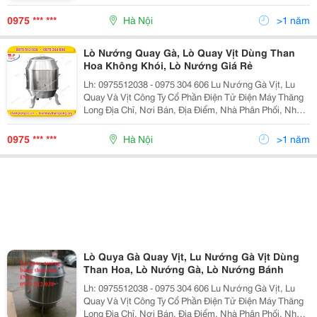
Cung Cấp, Bán Buôn, Bán Lẻ Lu Nướng Vịt Lò Quay Vịt,
Lò Nướng Vịt, Chum Quay Vịt, Chum Nướn
0975 *** ***
Hà Nội
>1 năm
Lò Nướng Quay Gà, Lò Quay Vịt Dùng Than
Hoa Không Khói, Lò Nướng Giá Rẻ
Lh: 0975512038 - 0975 304 606 Lu Nướng Gà Vịt, Lu
Quay Và Vịt Công Ty Cổ Phần Điện Tử Điện Máy Thăng
Long Địa Chỉ, Nơi Bán, Địa Điểm, Nhà Phân Phối, Nhà
Cung Cấp, Bán Buôn, Bán Lẻ Lu Nướng Vịt Lò Quay Vịt,
Lò Nướng Vịt, Chum Quay Vịt, Chum Nướn
0975 *** ***
Hà Nội
>1 năm
Lò Quya Gà Quay Vịt, Lu Nướng Gà Vịt Dùng
Than Hoa, Lò Nướng Gà, Lò Nướng Bánh
Lh: 0975512038 - 0975 304 606 Lu Nướng Gà Vịt, Lu
Quay Và Vịt Công Ty Cổ Phần Điện Tử Điện Máy Thăng
Long Địa Chỉ, Nơi Bán, Địa Điểm, Nhà Phân Phối, Nhà