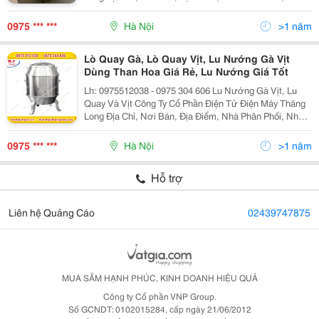
Cung Cấp, Bán Buôn, Bán Lẻ Lu Nướng Vịt Lò Quay Vịt,
Lò Nướng Vịt, Chum Quay Vịt, Chum Nướn
0975 *** ***
Hà Nội
>1 năm
Lò Quay Gà, Lò Quay Vịt, Lu Nướng Gà Vịt
Dùng Than Hoa Giá Rẻ, Lu Nướng Giá Tốt
Lh: 0975512038 - 0975 304 606 Lu Nướng Gà Vịt, Lu
Quay Và Vịt Công Ty Cổ Phần Điện Tử Điện Máy Thăng
Long Địa Chỉ, Nơi Bán, Địa Điểm, Nhà Phân Phối, Nhà
Cung Cấp, Bán Buôn, Bán Lẻ Lu Nướng Vịt Lò Quay Vịt,
Lò Nướng Vịt, Chum Quay Vịt, Chum Nướn
0975 *** ***
Hà Nội
>1 năm
Hỗ trợ
Liên hệ Quảng Cáo
02439747875
MUA SẮM HẠNH PHÚC, KINH DOANH HIỆU QUẢ
Công ty Cổ phần VNP Group.
Số GCNDT: 0102015284, cấp ngày 21/06/2012