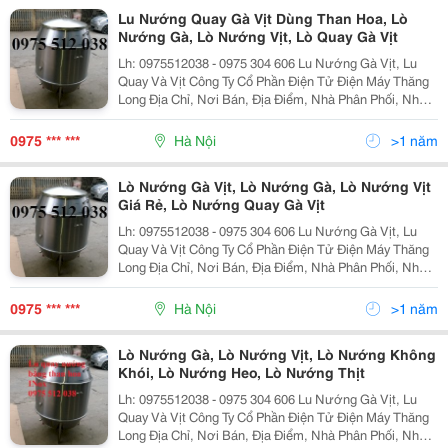
Lu Nướng Quay Gà Vịt Dùng Than Hoa, Lò
Nướng Gà, Lò Nướng Vịt, Lò Quay Gà Vịt
Lh: 0975512038 - 0975 304 606 Lu Nướng Gà Vịt, Lu
Quay Và Vịt Công Ty Cổ Phần Điện Tử Điện Máy Thăng
Long Địa Chỉ, Nơi Bán, Địa Điểm, Nhà Phân Phối, Nhà
Cung Cấp, Bán Buôn, Bán Lẻ Lu Nướng Vịt Lò Quay Vịt,
Lò Nướng Vịt, Chum Quay Vịt, Chum Nướn
0975 *** ***
Hà Nội
>1 năm
Lò Nướng Gà Vịt, Lò Nướng Gà, Lò Nướng Vịt
Giá Rẻ, Lò Nướng Quay Gà Vịt
Lh: 0975512038 - 0975 304 606 Lu Nướng Gà Vịt, Lu
Quay Và Vịt Công Ty Cổ Phần Điện Tử Điện Máy Thăng
Long Địa Chỉ, Nơi Bán, Địa Điểm, Nhà Phân Phối, Nhà
Cung Cấp, Bán Buôn, Bán Lẻ Lu Nướng Vịt Lò Quay Vịt,
Lò Nướng Vịt, Chum Quay Vịt, Chum Nướn
0975 *** ***
Hà Nội
>1 năm
Lò Nướng Gà, Lò Nướng Vịt, Lò Nướng Không
Khói, Lò Nướng Heo, Lò Nướng Thịt
Lh: 0975512038 - 0975 304 606 Lu Nướng Gà Vịt, Lu
Quay Và Vịt Công Ty Cổ Phần Điện Tử Điện Máy Thăng
Long Địa Chỉ, Nơi Bán, Địa Điểm, Nhà Phân Phối, Nhà