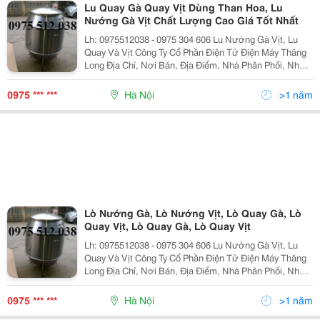
Lu Quay Gà Quay Vịt Dùng Than Hoa, Lu
Nướng Gà Vịt Chất Lượng Cao Giá Tốt Nhất
Lh: 0975512038 - 0975 304 606 Lu Nướng Gà Vịt, Lu
Quay Và Vịt Công Ty Cổ Phần Điện Tử Điện Máy Thăng
Long Địa Chỉ, Nơi Bán, Địa Điểm, Nhà Phân Phối, Nhà
Cung Cấp, Bán Buôn, Bán Lẻ Lu Nướng Vịt Lò Quay Vịt,
Lò Nướng Vịt, Chum Quay Vịt, Chum Nướn
0975 *** ***
Hà Nội
>1 năm
Lò Nướng Gà, Lò Nướng Vịt, Lò Quay Gà, Lò
Quay Vịt, Lò Quay Gà, Lò Quay Vịt
Lh: 0975512038 - 0975 304 606 Lu Nướng Gà Vịt, Lu
Quay Và Vịt Công Ty Cổ Phần Điện Tử Điện Máy Thăng
Long Địa Chỉ, Nơi Bán, Địa Điểm, Nhà Phân Phối, Nhà
Cung Cấp, Bán Buôn, Bán Lẻ Lu Nướng Vịt Lò Quay Vịt,
Lò Nướng Vịt, Chum Quay Vịt, Chum Nướn
0975 *** ***
Hà Nội
>1 năm