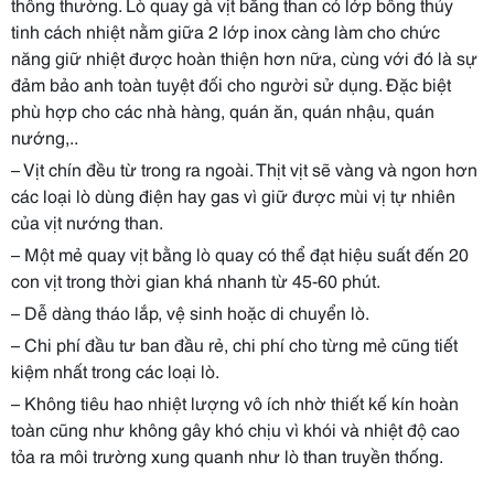
thông thường. Lò quay gà vịt bằng than có lớp bông thủy
tinh cách nhiệt nằm giữa 2 lớp inox càng làm cho chức
năng giữ nhiệt được hoàn thiện hơn nữa, cùng với đó là sự
đảm bảo anh toàn tuyệt đối cho người sử dụng. Đặc biệt
phù hợp cho các nhà hàng, quán ăn, quán nhậu, quán
nướng,..
– Vịt chín đều từ trong ra ngoài. Thịt vịt sẽ vàng và ngon hơn
các loại lò dùng điện hay gas vì giữ được mùi vị tự nhiên
của vịt nướng than.
– Một mẻ quay vịt bằng lò quay có thể đạt hiệu suất đến 20
con vịt trong thời gian khá nhanh từ 45-60 phút.
– Dễ dàng tháo lắp, vệ sinh hoặc di chuyển lò.
– Chi phí đầu tư ban đầu rẻ, chi phí cho từng mẻ cũng tiết
kiệm nhất trong các loại lò.
– Không tiêu hao nhiệt lượng vô ích nhờ thiết kế kín hoàn
toàn cũng như không gây khó chịu vì khói và nhiệt độ cao
tỏa ra môi trường xung quanh như lò than truyền thống.