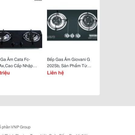
 Ga Âm Cata Fc-
Bếp Gas Âm Giovani G
Ax,Cao Cấp Nhập
202Sb, Sản Phẩm Từ
u Nguyên Chiếc Từ
triệu
Chính Hãng Với Giá Tốt
Liên hệ
 Ban Nha
Nhất Tại Kiến An
ổ phần VNP Group