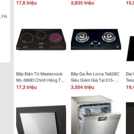
515-Hoàng Văn Thụ-Tân
17,6 triệu
515-Hoàng Văn Thụ-Tân
2,835 triệu
Tại
15,
Bình-Tphcm
Bình-Tphcm
Tân
, Hà
Bếp Điện Từ Mastercook
Bếp Ga Âm Lorca Ta828C
Đại 
Mc-389Et Chính Hãng Tại
Siêu Giảm Giá Tại 515-
Teka
515-Hoàng Văn Thụ-Tân
17,3 triệu
Hoàng Văn Thụ-Tân Bình-
3,504 triệu
Hoà
19,
Bình-Tphcm
Tphcm
Tph