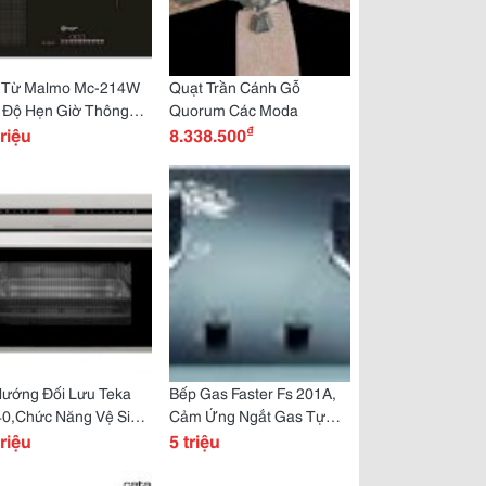
 Từ Malmo Mc-214W
Quạt Trần Cánh Gỗ
 Độ Hẹn Giờ Thông
Quorum Các Moda
₫
, Hiện Đại
triệu
8.338.500
Nướng Đối Lưu Teka
Bếp Gas Faster Fs 201A,
40,Chức Năng Vệ Sinh
Cảm Ứng Ngắt Gas Tự
g Nghệ Hydroclean
triệu
Động, An Toàn Trong Khi
5 triệu
 Quyền
Nấu