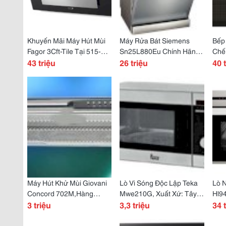
Khuyến Mãi Máy Hút Mùi
Máy Rửa Bát Siemens
Bếp
Fagor 3Cft-Tile Tại 515-
Sn25L880Eu Chính Hãng
Chế
Hoàng Văn Thụ-Tân Bình-
43 triệu
Tại 515-Hoàng Văn Thụ-
26 triệu
Minh
40 
Tphcm
Tân Bình-Tphcm
Máy Hút Khử Mùi Giovani
Lò Vi Sóng Độc Lập Teka
Lò 
Concord 702M,Hàng
Mwe210G, Xuất Xứ: Tây
Hl9
Chính Giá Tốt Tại Kiến An
3 triệu
Ban Nha Giá Tốt Tại Kiến
3,3 triệu
Côn
34 
An
Độc