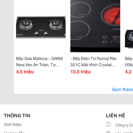
Bếp Gas Malloca – Gf666
- Bếp Điện Từ Romal Rie-
Bếp
New,Van An Toàn, Tự
321C Mặt Kính Crystal
008
Động Ngắt Gas
4,5 triệu
Chống Trơn Trượt Chịu
15,5 triệu
Khẩ
4,2 
Lực Cao
Tây
Xem thêm
THÔNG TIN
LIÊN HỆ
Giới thiệu
Công ty C