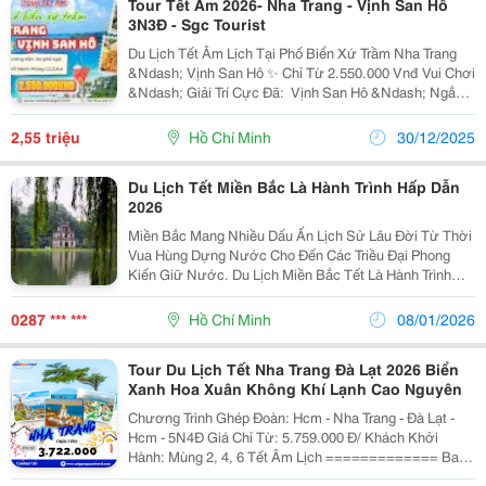
Tour Tết Âm 2026- Nha Trang - Vịnh San Hô
3N3Đ - Sgc Tourist
Du Lịch Tết Âm Lịch Tại Phố Biển Xứ Trầm Nha Trang
&Ndash; Vịnh San Hô ✨ Chỉ Từ 2.550.000 Vnđ Vui Chơi
&Ndash; Giải Trí Cực Đã: ️ Vịnh San Hô &Ndash; Ngắm
Biển Xanh, Thư Giãn Đầu Năm Vinwonders Nha Trang
&Ndash; Thiên Đường Vui Chơi,...
2,55 triệu
Hồ Chí Minh
30/12/2025
Du Lịch Tết Miền Bắc Là Hành Trình Hấp Dẫn
2026
Miền Bắc Mang Nhiều Dấu Ấn Lịch Sử Lâu Đời Từ Thời
Vua Hùng Dựng Nước Cho Đến Các Triều Đại Phong
Kiến Giữ Nước. Du Lịch Miền Bắc Tết Là Hành Trình
Hấp Dẫn Dành Cho Những Ai Yêu Thích Lịch Sử, Mong
Muốn Tìm Hiểu Và Trải Nghiệm Những Điều Mới Mẻ
0287 *** ***
Hồ Chí Minh
08/01/2026
Mà...
Tour Du Lịch Tết Nha Trang Đà Lạt 2026 Biển
Xanh Hoa Xuân Không Khí Lạnh Cao Nguyên
Chương Trình Ghép Đoàn: Hcm - Nha Trang - Đà Lạt -
Hcm - 5N4Đ Giá Chỉ Từ: 5.759.000 Đ/ Khách Khởi
Hành: Mùng 2, 4, 6 Tết Âm Lịch ============= Bao
Gồm: Xe Du Lịch Đời Mới Đón Tiễn Tại Hcm Và Tham