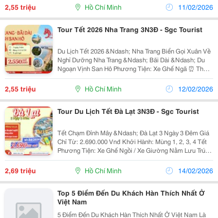
&Ndash; 3 &Ndash; 4 &Ndash; 6 Tết Giá...
2,55 triệu
Hồ Chí Minh
11/02/2026
Tour Tết 2026 Nha Trang 3N3Đ - Sgc Tourist
Du Lịch Tết 2026 &Ndash; Nha Trang Biển Gọi Xuân Về
Nghỉ Dưỡng Nha Trang &Ndash; Bãi Dài &Ndash; Du
Ngoạn Vịnh San Hô Phương Tiện: Xe Ghế Ngã ⏰ Thời
Gian: 3 Ngày 3 Đêm Khởi Hành: Tối Mùng 1 &Ndash; 2
&Ndash; 3 &Ndash; 4 &Ndash; 6 Tết Giá...
2,55 triệu
Hồ Chí Minh
12/02/2026
Tour Du Lịch Tết Đà Lạt 3N3Đ - Sgc Tourist
Tết Chạm Đỉnh Mây &Ndash; Đà Lạt 3 Ngày 3 Đêm Giá
Chỉ Từ: 2.690.000 Vnđ Khởi Hành: Mùng 1, 2, 3, 4 Tết
Phương Tiện: Xe Ghế Ngồi / Xe Giường Nằm Lưu Trú:
Khách Sạn 2⭐ Hành Trình Nổi Bật: Tham Quan Thác
Pongour &Ndash; &Ldquo;Nam Thiên Đệ...
2,69 triệu
Hồ Chí Minh
14/02/2026
Top 5 Điểm Đến Du Khách Hàn Thích Nhất Ở
Việt Nam
5 Điểm Đến Du Khách Hàn Thích Nhất Ở Việt Nam Là