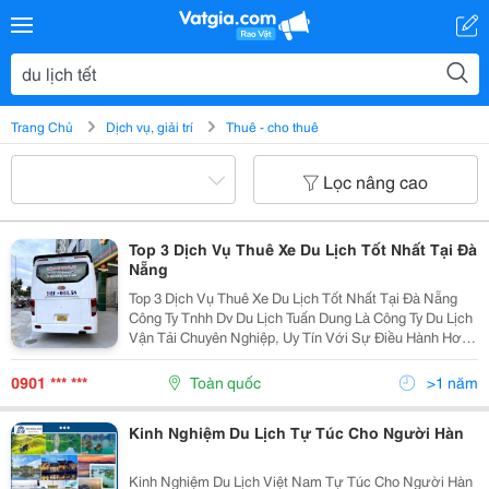
Trang Chủ
Dịch vụ, giải trí
Thuê - cho thuê
Lọc nâng cao
Top 3 Dịch Vụ Thuê Xe Du Lịch Tốt Nhất Tại Đà
Nẵng
Top 3 Dịch Vụ Thuê Xe Du Lịch Tốt Nhất Tại Đà Nẵng
Công Ty Tnhh Dv Du Lịch Tuấn Dung Là Công Ty Du Lịch
Vận Tải Chuyên Nghiệp, Uy Tín Với Sự Điều Hành Hơn
15 Năm Kinh Nghiệm, Được Tổng Cục Du Lịch Cấp
Giấy Phép Lữ Hành Quốc Tế &Amp; Nội Địa. Với...
0901 *** ***
Toàn quốc
>1 năm
Kinh Nghiệm Du Lịch Tự Túc Cho Người Hàn
Kinh Nghiệm Du Lịch Việt Nam Tự Túc Cho Người Hàn