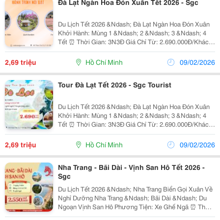
Đà Lạt Ngàn Hoa Đón Xuân Tết 2026 - Sgc
Du Lịch Tết 2026 &Ndash; Đà Lạt Ngàn Hoa Đón Xuân
Khởi Hành: Mùng 1 &Ndash; 2 &Ndash; 3 &Ndash; 4
Tết ⏰ Thời Gian: 3N3Đ Giá Chỉ Từ: 2.690.000Đ/Khách
✨ Điểm Tham Quan Nổi Bật ☁️ Thiên Đường Săn Mây
Cầu Đất &Ndash; Chạm Tay Vào Biển Mây Đầu Xuân
2,69 triệu
Hồ Chí Minh
09/02/2026
Chùa...
Tour Đà Lạt Tết 2026 - Sgc Tourist
Du Lịch Tết 2026 &Ndash; Đà Lạt Ngàn Hoa Đón Xuân
Khởi Hành: Mùng 1 &Ndash; 2 &Ndash; 3 &Ndash; 4
Tết ⏰ Thời Gian: 3N3Đ Giá Chỉ Từ: 2.690.000Đ/Khách
✨ Điểm Tham Quan Nổi Bật ☁️ Thiên Đường Săn Mây
Cầu Đất &Ndash; Chạm Tay Vào Biển Mây Đầu...
2,69 triệu
Hồ Chí Minh
09/02/2026
Nha Trang - Bãi Dài - Vịnh San Hô Tết 2026 -
Sgc
Du Lịch Tết 2026 &Ndash; Nha Trang Biển Gọi Xuân Về
Nghỉ Dưỡng Nha Trang &Ndash; Bãi Dài &Ndash; Du
Ngoạn Vịnh San Hô Phương Tiện: Xe Ghế Ngã ⏰ Thời
Gian: 3 Ngày 3 Đêm Khởi Hành: Tối Mùng 1 &Ndash; 2