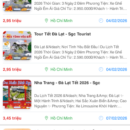
2026 Thời Gian: 3 Ngày 2 Đêm Phương Tiện: Xe Ghế
Ngồi Êm Ái Giá Chỉ Từ: 2.950.000Đ/Khách ✨ Hành Trình
Nổi Bật Đồi Chè Phước Lạc &Ndash; Không Gian Xanh
Mướt, Trong Lành Giữa Cao Nguyên. ...
2,95 triệu
Hồ Chí Minh
04/02/2026
Tour Tết Đà Lạt - Sgc Tourist
Đà Lạt &Ndash; Nơi Tình Yêu Bắt Đầu | Du Lịch Tết
2026 Thời Gian: 3 Ngày 2 Đêm Phương Tiện: Xe Ghế
Ngồi Êm Ái Giá Chỉ Từ: 2.590.000Đ/Khách ✨ Hành Trình
Nổi Bật Đồi Chè Phước Lạc &Ndash; Không Gian Xanh
Mướt, Trong Lành Giữa Cao Nguyên. ...
2,95 triệu
Hồ Chí Minh
04/02/2026
Nha Trang - Đà Lạt Tết 2026 - Sgc
Du Lịch Tết 2026 &Ndash; Nha Trang &Amp; Đà Lạt ✨
Một Hành Trình &Ndash; Hai Sắc Xuân Biển &Amp; Cao
Nguyên ✨ Phương Tiện: Xe Limousine Khởi Hành:
Mùng 2 &Ndash; Mùng 9 Tết Giá Chỉ Từ:
3.450.000Đ/Khách Nha Trang &Ndash; Biển Xanh Đón
3,45 triệu
Hồ Chí Minh
07/02/2026
Xuân ...