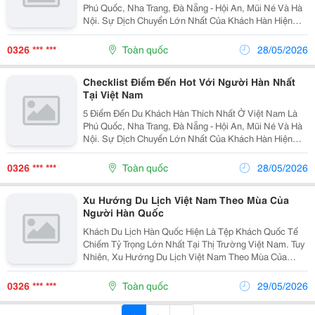
Phú Quốc, Nha Trang, Đà Nẵng - Hội An, Mũi Né Và Hà
Nội. Sự Dịch Chuyển Lớn Nhất Của Khách Hàn Hiện
Nay Là Xu Hướng "Micro-Trip" (Đi Ngắn Ngày, Tối Ưu
Thời Gian) Và Du Lịch Tự Túc (Chiếm Hơn 80%) ,...
0326 *** ***
Toàn quốc
28/05/2026
Checklist Điểm Đến Hot Với Người Hàn Nhất
Tại Việt Nam
5 Điểm Đến Du Khách Hàn Thích Nhất Ở Việt Nam Là
Phú Quốc, Nha Trang, Đà Nẵng - Hội An, Mũi Né Và Hà
Nội. Sự Dịch Chuyển Lớn Nhất Của Khách Hàn Hiện
Nay Là Xu Hướng "Micro-Trip" (Đi Ngắn Ngày, Tối Ưu
Thời Gian) Và Du Lịch Tự Túc (Chiếm Hơn 80%) ,...
0326 *** ***
Toàn quốc
28/05/2026
Xu Hướng Du Lịch Việt Nam Theo Mùa Của
Người Hàn Quốc
Khách Du Lịch Hàn Quốc Hiện Là Tệp Khách Quốc Tế
Chiếm Tỷ Trọng Lớn Nhất Tại Thị Trường Việt Nam. Tuy
Nhiên, Xu Hướng Du Lịch Việt Nam Theo Mùa Của
Nhóm Khách Này Đã Có Sự Dịch Chuyển Mạnh Mẽ Từ
Đi Tour Trọn Gói Sang Du Lịch Tự Túc (F.i.t) Theo Sự...
0326 *** ***
Toàn quốc
29/05/2026