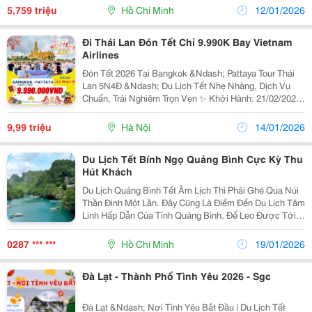
Quan Theo Lịch Trình Khách Sạn: 2, 3, 4...
5,759 triệu
Hồ Chí Minh
12/01/2026
Đi Thái Lan Đón Tết Chỉ 9.990K Bay Vietnam
Airlines
Đón Tết 2026 Tại Bangkok &Ndash; Pattaya Tour Thái
Lan 5N4Đ &Ndash; Du Lịch Tết Nhẹ Nhàng, Dịch Vụ
Chuẩn, Trải Nghiệm Trọn Vẹn ✨ Khởi Hành: 21/02/2026
(Mùng 5 Tết Âm Lịch) ✈ Hàng Không: Vietnam Airlines
(Vna) &Ndash; Hàng Không Quốc Gia 4★ ...
9,99 triệu
Hà Nội
14/01/2026
Du Lịch Tết Bính Ngọ Quảng Bình Cực Kỳ Thu
Hút Khách
Du Lịch Quảng Bình Tết Âm Lịch Thì Phải Ghé Qua Núi
Thần Đinh Một Lần. Đây Cũng Là Điểm Đến Du Lịch Tâm
Linh Hấp Dẫn Của Tỉnh Quảng Bình. Để Leo Được Tới
Đỉnh Thì Bạn Phải Vượt Qua Hơn Cả Nghìn Bậc Thang
Đá Gập...
0287 *** ***
Hồ Chí Minh
19/01/2026
Đà Lạt - Thành Phố Tình Yêu 2026 - Sgc
Đà Lạt &Ndash; Nơi Tình Yêu Bắt Đầu | Du Lịch Tết