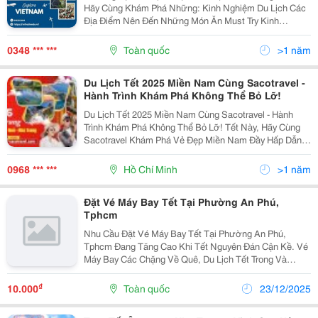
Hãy Cùng Khám Phá Những: Kinh Nghiệm Du Lịch Các
Địa Điểm Nên Đến Những Món Ăn Must Try Kinh
Nghiệm Chọn Khách Sạn Phương Tiện Di Chuyển Hãy
Cùng Tìm Hiểu Chi Tiết Tại Bài Viết...
0348 *** ***
Toàn quốc
>1 năm
Du Lịch Tết 2025 Miền Nam Cùng Sacotravel -
Hành Trình Khám Phá Không Thể Bỏ Lỡ!
Du Lịch Tết 2025 Miền Nam Cùng Sacotravel - Hành
Trình Khám Phá Không Thể Bỏ Lỡ! Tết Này, Hãy Cùng
Sacotravel Khám Phá Vẻ Đẹp Miền Nam Đầy Hấp Dẫn
Với Các Tour Đặc Sắc: ✅ Rừng Tràm Trà Sư - Cần Thơ:
Ngắm Cảnh Thiên Nhiên Hoang Sơ, Đầy Sức Sống....
0968 *** ***
Hồ Chí Minh
>1 năm
Đặt Vé Máy Bay Tết Tại Phường An Phú,
Tphcm
Nhu Cầu Đặt Vé Máy Bay Tết Tại Phường An Phú,
Tphcm Đang Tăng Cao Khi Tết Nguyên Đán Cận Kề. Vé
Máy Bay Các Chặng Về Quê, Du Lịch Tết Trong Và
Ngoài Nước Liên Tục Khan Hiếm, Giá Có Xu Hướng
Tăng Nhanh Từng Ngày. Để Săn Vé Tết Giá Tốt, Giờ
₫
10.000
Toàn quốc
23/12/2025
Bay Đẹp,...