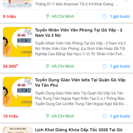
Tháng 07 1/ Ielts Improver Tối 2 4 6 Khai Giảng:
13/07/2026 Khung Giờ: 18:00 Đến 21:00 Học Phí Ưu Đãi
5% Khi Đăng Ký 2/ Ielts...
9 triệu
Hồ Chí Minh
1 giờ trước
Tuyển Nhân Viên Văn Phòng Tại Gò Vấp - 2
Nam Và 2 Nữ
Tuyển Nhân Viên Văn Phòng Tại Gò Vấp - 2 Nam Và 2
Nữ Nhân Viên Văn Phòng: (Là Sinh Viên Hoặc Đã Tốt
Nghiệp Cao Đẳng/ Đại Học) 1/ Vị Trí: Nhân Viên Full
Time (2 Nam 2 Nữ) Ca Làm: 13:00 Đến 21:00 (1 Tháng
Được Nghỉ Phép 1 Ngày, Và Hưởng Các Ngày...
₫
26.000
Hồ Chí Minh
1 giờ trước
Tuyển Dụng Giáo Viên Ielts Tại Quận Gò Vấp
Và Tân Phú
Tuyển Dụng Giáo Viên Ielts Tại Quận Gò Vấp Và Tân
Phú Trung Tâm Ngoại Ngữ Kiến Tạo C.e.t Thông Báo
Tuyển Dụng Cet Là Một Trung Tâm Ngoại Ngữ Đã Được
Thành Lập 16 Năm Chuyên Về Chương Trình Anh Văn
Học Thuật Ielts &Ndash; Toefl Ibt. Trung Tâm...
10 triệu
Hồ Chí Minh
1 giờ trước
Lịch Khai Giảng Khóa Cấp Tốc 2026 Tại Gò