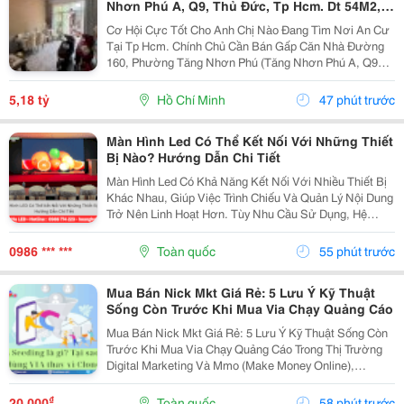
Nhơn Phú A, Q9, Thủ Đức, Tp Hcm. Dt 54M2,
Sổ Hồng Riêng. Giá 5,18 Tỷ
Cơ Hội Cực Tốt Cho Anh Chị Nào Đang Tìm Nơi An Cư
Tại Tp Hcm. Chính Chủ Cần Bán Gấp Căn Nhà Đường
160, Phường Tăng Nhơn Phú (Tăng Nhơn Phú A, Q9
Cũ). Vị Trí Nhà Nằm Trong Khu Dân Cư Ổn Định, Giao
Thông Thuận Tiện Chỉ Vài Bước Là Ra Lã Xuân Oai,
5,18 tỷ
Hồ Chí Minh
47 phút trước
Lê...
Màn Hình Led Có Thể Kết Nối Với Những Thiết
Bị Nào? Hướng Dẫn Chi Tiết
Màn Hình Led Có Khả Năng Kết Nối Với Nhiều Thiết Bị
Khác Nhau, Giúp Việc Trình Chiếu Và Quản Lý Nội Dung
Trở Nên Linh Hoạt Hơn. Tùy Nhu Cầu Sử Dụng, Hệ
Thống Có Thể Nhận Tín Hiệu Từ Máy Tính, Laptop,
Camera, Đầu Phát Hd/4K, Tv Box, Điện Thoại, Máy...
0986 *** ***
Toàn quốc
55 phút trước
Mua Bán Nick Mkt Giá Rẻ: 5 Lưu Ý Kỹ Thuật
Sống Còn Trước Khi Mua Via Chạy Quảng Cáo
Mua Bán Nick Mkt Giá Rẻ: 5 Lưu Ý Kỹ Thuật Sống Còn
Trước Khi Mua Via Chạy Quảng Cáo Trong Thị Trường
Digital Marketing Và Mmo (Make Money Online),
Facebook Ads Vẫn Luôn Là Kênh Mang Lại Lượng
Khách Hàng Tiềm Năng Và Dòng Doanh Thu Đột Phá.
₫
20.000
Toàn quốc
58 phút trước