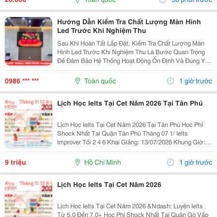
Để Vận...
Hướng Dẫn Kiểm Tra Chất Lượng Màn Hình
Led Trước Khi Nghiệm Thu
Sau Khi Hoàn Tất Lắp Đặt, Kiểm Tra Chất Lượng Màn
Hình Led Trước Khi Nghiệm Thu Là Bước Quan Trọng
Để Đảm Bảo Hệ Thống Hoạt Động Ổn Định Và Đúng Yêu
Cầu Kỹ Thuật. Một Số Hạng Mục Cần Kiểm Tra Gồm:
Chất Lượng Hiển Thị, Độ Sáng, Màu Sắc, Độ Đồng
0986 *** ***
Toàn quốc
1 giờ trước
Đều...
Lịch Học Ielts Tại Cet Năm 2026 Tại Tân Phú
Lịch Học Ielts Tại Cet Năm 2026 Tại Tân Phú Học Phí
Shock Nhất Tại Quận Tân Phú Tháng 07 1/ Ielts
Improver Tối 2 4 6 Khai Giảng: 13/07/2026 Khung Giờ:
18:00 Đến 21:00 Học Phí Ưu Đãi 5% Khi Đăng Ký 2/ Ielts
Basic Tối 3 5 7 Khai...
9 triệu
Hồ Chí Minh
1 giờ trước
Lịch Học Ielts Tại Cet Năm 2026
Lịch Học Ielts Tại Cet Năm 2026 &Ndash; Luyện Ielts
Từ 5.0 Đến 7.0+ Học Phí Shock Nhất Tại Quận Gò Vấp