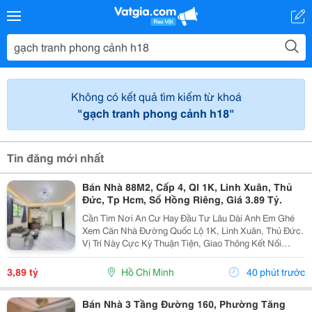
Không có kết quả tìm kiếm từ khoá
"gạch tranh phong cảnh h18"
Tin đăng mới nhất
Bán Nhà 88M2, Cấp 4, Ql 1K, Linh Xuân, Thủ
Đức, Tp Hcm, Sổ Hồng Riêng, Giá 3.89 Tỷ.
Cần Tìm Nơi An Cư Hay Đầu Tư Lâu Dài Anh Em Ghé
Xem Căn Nhà Đường Quốc Lộ 1K, Linh Xuân, Thủ Đức.
Vị Trí Này Cực Kỳ Thuận Tiện, Giao Thông Kết Nối
Nhanh Chóng, Cực Kỳ Phù Hợp Cho Khách Mua Để Giữ
Tài Sản Hoặc Cho Thuê Đều Rất Ổn Định. Thông Tin...
3,89 tỷ
Hồ Chí Minh
40 phút trước
Bán Nhà 3 Tầng Đường 160, Phường Tăng