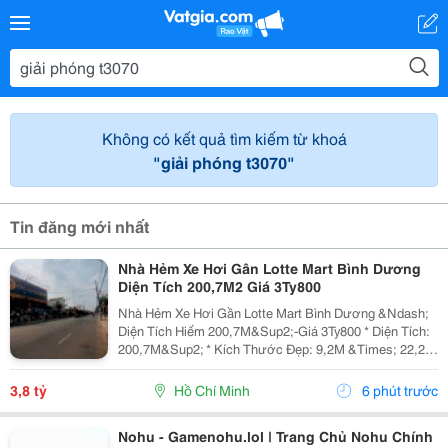
Không có kết quả tìm kiếm từ khoá
"giải phóng t3070"
Tin đăng mới nhất
Nhà Hẻm Xe Hơi Gân Lotte Mart Bình Dương
Diện Tích 200,7M2 Giá 3Ty800
Nhà Hẻm Xe Hơi Gần Lotte Mart Bình Dương &Ndash;
Diện Tích Hiếm 200,7M&Sup2;-Giá 3Ty800 * Diện Tích:
200,7M&Sup2; * Kích Thước Đẹp: 9,2M &Times; 22,2M
* Nhà Cấp 4 Gồm 3 Phòng Ngủ, 1 Wc * Hẻm Xe Hơi
Rộng, Ô Tô Vào Tận Nhà * Hướng Đông Nam, Đất...
3,8 tỷ
Hồ Chí Minh
6 phút trước
Nohu - Gamenohu.lol | Trang Chủ Nohu Chính