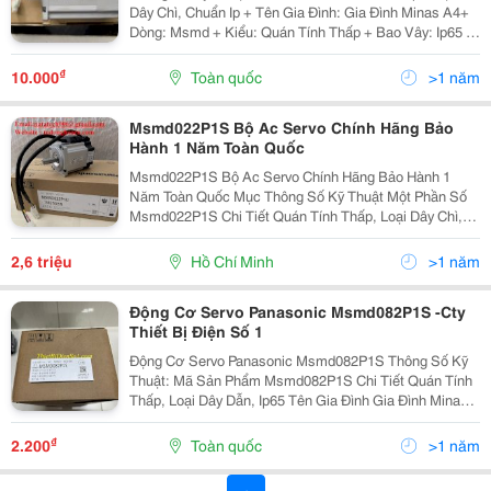
Dây Chì, Chuẩn Ip + Tên Gia Đình: Gia Đình Minas A4+
Dòng: Msmd + Kiểu: Quán Tính Thấp + Bao Vây: Ip65 +
Về Bao Vây: Ngoại Trừ Phần Quay Của Trục Đầu Ra Và
Đầu Dây Dẫn. + Mặt Bích Vuông...
₫
10.000
Toàn quốc
>1 năm
Msmd022P1S Bộ Ac Servo Chính Hãng Bảo
Hành 1 Năm Toàn Quốc
Msmd022P1S Bộ Ac Servo Chính Hãng Bảo Hành 1
Năm Toàn Quốc Mục Thông Số Kỹ Thuật Một Phần Số
Msmd022P1S Chi Tiết Quán Tính Thấp, Loại Dây Chì,
Chuẩn Ip Tên Gia Đình Gia Đình Minas A4 Loạt Dòng
Msmd Kích Thước Mặt Bích...
2,6 triệu
Hồ Chí Minh
>1 năm
Động Cơ Servo Panasonic Msmd082P1S -Cty
Thiết Bị Điện Số 1
Động Cơ Servo Panasonic Msmd082P1S Thông Số Kỹ
Thuật: Mã Sản Phẩm Msmd082P1S Chi Tiết Quán Tính
Thấp, Loại Dây Dẫn, Ip65 Tên Gia Đình Gia Đình Minas
A4 Loạt Dòng Msmd Kiểu Quán Tính Thấp Lớp Bảo Vệ
Ip65 Giới Thiệu Về Bao Vây Ngoại Trừ...
₫
2.200
Toàn quốc
>1 năm