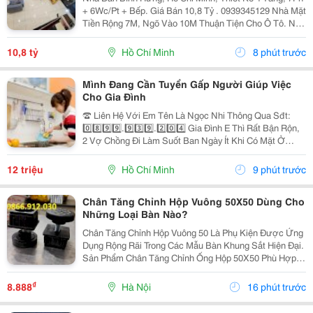
+ 6Wc/Pt + Bếp. Giá Bán 10,8 Tỷ . 0939345129 Nhà Mặt
Tiền Rộng 7M, Ngõ Vào 10M Thuận Tiện Cho Ô Tô. Nội
Thất Bao Gồm Điều Hòa, Tủ Lạnh, Giường, Mang Đến
Không Gian Sống Thoải Mái Và Tiện Nghi....
10,8 tỷ
Hồ Chí Minh
8 phút trước
Mình Đang Cần Tuyển Gấp Người Giúp Việc
Cho Gia Đình
☎️ Liên Hệ Với Em Tên Là Ngọc Nhi Thông Qua Sđt:
0️⃣8️⃣9️⃣9️⃣.9️⃣3️⃣9️⃣.2️⃣0️⃣4️⃣ Gia Đình E Thì Rất Bận Rộn,
2 Vợ Chồng Đi Làm Suốt Ban Ngày Ít Khi Có Mặt Ở
Nhà. Nhưng Nhà Lại Có 1 Bà Cụ Đau Yếu Và 1 Bé Nhỏ
Năm Nay Đã Gần 2 Tuổi Vì Vậy Để Có Thể An...
12 triệu
Hồ Chí Minh
9 phút trước
Chân Tăng Chỉnh Hộp Vuông 50X50 Dùng Cho
Những Loại Bàn Nào?
Chân Tăng Chỉnh Hộp Vuông 50 Là Phụ Kiện Được Ứng
Dụng Rộng Rãi Trong Các Mẫu Bàn Khung Sắt Hiện Đại.
Sản Phẩm Chân Tăng Chỉnh Ống Hộp 50X50 Phù Hợp
Với Bàn Làm Việc, Bàn Ăn, Bàn Quán Cà Phê, Bàn
Thao Tác Công Nghiệp Và Nhiều Loại Kệ, Tủ. Với Chân
₫
8.888
Hà Nội
16 phút trước
Đế...