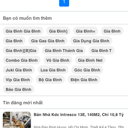
1
Bạn có muốn tìm thêm
Gia Đình Gia Đình
Gia Đình]
Gia Đình=
Gia Đình
Gia Đình
Gia Gas Gia Đình
Gia Dụng Gia Đình
Gia Đình][b]gia
Gia Đình Thánh Gia
Gia Đình T
Combo Gia Đình
Vô Gia Đình
Gia Đình Net
Juki Gia Đình
Loa Gia Đình
Góc Gia Đình
Vip Gia Đình
Bộ Gia Đình
Điện Gia Đình
Báo Gia Đình
Tin đăng mới nhất
Bán Nhà Kdc Intresco 13E, 140M2, Chỉ 10,8 Tỷ
Nhà Bán Bình Hưng, Hồ Chí Minh, Thiết Kế 4 Tầng, 7Pn