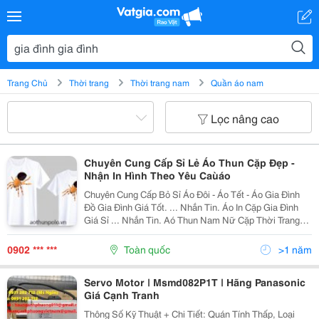
Trang Chủ
Thời trang
Thời trang nam
Quần áo nam
Lọc nâng cao
Chuyên Cung Cấp Sỉ Lẻ Áo Thun Cặp Đẹp -
Nhận In Hình Theo Yêu Caùáo
Chuyên Cung Cấp Bỏ Sỉ Áo Đôi - Áo Tết - Áo Gia Đình
Đồ Gia Đình Giá Tốt. ... Nhắn Tin. Áo In Cặp Gia Đình
Giá Sỉ ... Nhắn Tin. Aó Thun Nam Nữ Cặp Thời Trang
Giá Xưởng Giá Sỉ ... Lh 0902334778 Bạn Cần Tìm Quà
Tặng Bạn Đang Kiếm Mẫu Áo Theo Ý...
0902 *** ***
Toàn quốc
>1 năm
Servo Motor | Msmd082P1T | Hãng Panasonic
Giá Cạnh Tranh
Thông Số Kỹ Thuật + Chi Tiết: Quán Tính Thấp, Loại