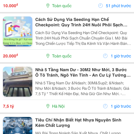
Trình Khuyến Mại Hấp Dẫn &Ldquo;Thu Này Có Hẹn...
₫
10.000
Toàn quốc
51 phút trước
Cách Sử Dụng Via Seeding Hạn Chế
Checkpoint: Quy Trình 24H Nuôi Phôi Sạch
Chuẩn Chuyên Gia
Cách Sử Dụng Via Seeding Hạn Chế Checkpoint: Quy
Trình 24H Nuôi Phôi Sạch Chuẩn Chuyên Gia I. Mở Bài
Trong Chiến Lược Tiếp Thị Đa Kênh Và Vận Hành Bán
Hàng Trên Nền Tảng Facebook Năm 2026, Seeding (Tạo
Hiệu Ứng Đám Đông) Là Yếu Tố Cốt Lõi Giúp...
₫
20.000
Toàn quốc
1 giờ trước
Nhà 5 Tầng Nam Dư - 30M2 Như Mới, 3 Bước
Ô Tô Tránh, Ngõ Yên Tĩnh - An Cư Lý Tưởng -
Giá 7,5 Tỷ
Nhà 5 Tầng Nam Dư &Ndash; 30M&Sup2; &Ndash;
Như Mới &Ndash; 3 Bước Ra Ô Tô Tránh &Ndash; Giá
7,5 Tỷ * Thiết Kế Hiện Đại, Nhà Giữ Gìn Như Mới. -
Công Năng: 3 Phòng Ngủ, Phòng Khách, Bếp, Phòng
Thờ Và Sân Phơi. - Tầng 1: Phòng Khách, Bếp. - Tầng
7,5 tỷ
Hà Nội
1 giờ trước
2,...
Tiêu Chí Nhận Biết Hạt Nhựa Nguyên Sinh
Kém Chất Lượng
Mở Bài Trong Ngành Sản Xuất Nhựa, Chất Lượng