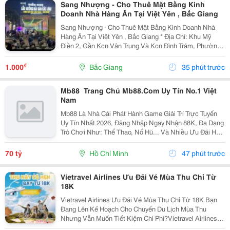
Sang Nhượng - Cho Thuê Mặt Bằng Kinh
Doanh Nhà Hàng Ăn Tại Việt Yên , Bắc Giang
Sang Nhượng - Cho Thuê Mặt Bằng Kinh Doanh Nhà
Hàng Ăn Tại Việt Yên , Bắc Giang * Địa Chỉ: Khu Mỹ
Điền 2, Gần Kcn Vân Trung Và Kcn Đình Trám, Phường
Nếnh, Tỉnh Bắc Ninh (Khu Việt Yên, Bắc Giang Cũ). *
Diện Tích : 75M2 - Mặt Tiền 4M - Mặt Bằng...
₫
1.000
Bắc Giang
35 phút trước
Mb88 ️ Trang Chủ Mb88.Com Uy Tín No.1 Việt
Nam
Mb88 Là Nhà Cái Phát Hành Game Giải Trí Trực Tuyến
Uy Tín Nhất 2026, Đăng Nhập Ngay Nhận 88K, Đa Dạng
Trò Chơi Như: Thể Thao, Nổ Hũ... Và Nhiều Ưu Đãi Hấp
Dẫn Nhận Mỗi Ngày. Thương Hiệu: Mb88 Địa Chỉ: 838
Đ. Lê Đức Thọ, Phường 16, An Hội Đông, Hồ...
70 tỷ
Hồ Chí Minh
47 phút trước
Vietravel Airlines Ưu Đãi Vé Mùa Thu Chỉ Từ
18K
Vietravel Airlines Ưu Đãi Vé Mùa Thu Chỉ Từ 18K Bạn
Đang Lên Kế Hoạch Cho Chuyến Du Lịch Mùa Thu
Nhưng Vẫn Muốn Tiết Kiệm Chi Phí?Vietravel Airlines
Ưu Đãi Vé Mùa Thu Chỉ Từ 18K. Triển Khai Chương