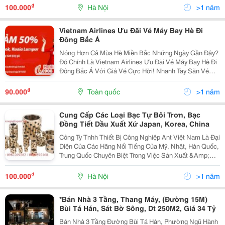
Các Loại Bạc Đồng, Bạc Graphite, Bạc Đặc...
₫
100.000
Hà Nội
>1 năm
Vietnam Airlines Ưu Đãi Vé Máy Bay Hè Đi
Đông Bắc Á
Nóng Hơn Cả Mùa Hè Miền Bắc Những Ngày Gần Đây?
Đó Chính Là Vietnam Airlines Ưu Đãi Vé Máy Bay Hè Đi
Đông Bắc Á Với Giá Vé Cực Hời! Nhanh Tay Săn Vé
Máy Bay Từ Hà Nội Hoặc Tp. Hồ Chí Minh, Đến Nhật
Bản, Hàn Quốc, Trung Quốc, Đài Loan Tại Đại Lý Vé...
₫
90.000
Toàn quốc
>1 năm
Cung Cấp Các Loại Bạc Tự Bôi Trơn, Bạc
Đồng Tiết Dầu Xuất Xứ Japan, Korea, China
Công Ty Tnhh Thiết Bị Công Nghiệp Ant Việt Nam Là Đại
Diện Của Các Hãng Nổi Tiếng Của Mỹ, Nhật, Hàn Quốc,
Trung Quốc Chuyên Biệt Trong Việc Sản Xuất &Amp;
Chế Tạo Các Linh Phụ Kiện Giảm Ma Sát, Tự Bôi Trơn.
Các Loại Bạc Đồng, Bạc Graphite, Bạc Đặc...
₫
100.000
Hà Nội
>1 năm
*Bán Nhà 3 Tầng, Thang Máy, (Đường 15M)
Bùi Tá Hán, Sát Bờ Sông, Dt 250M2, Giá 34 Tỷ
Bán Nhà 3 Tầng Đường Bùi Tá Hán, Phường Ngũ Hành