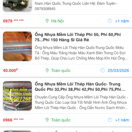
Nam,Hàn Quốc,Trung Quốc Liên Hệ: Đàm Tuyên -
0979308945
0979 *** ***
Hà Nội
>1 năm
Ống Nhựa Mềm Lõi Thép Phi 50, Phi 60,Phi
75...Phi 150 Hàng Sl Giá Rẻ
Ống Nhựa Mềm Lõi Thép Hàn Quốc-Trung Quốc Miêu
Tả : Ống Màu Trắng Hoặc Màu Xanh Bên Trong Có Sợi
Bố Thép, Giúp Chịu Lực Chống Méo Mọp Khi Hút Ống
Có Khả Năng Chịu Nhiệt, Chịu Dầu Tốt Ống Nhựa Lõi
Thép Có Đa Dạng Các Kích Cỡ Kh
₫
40.000
Toàn quốc
25/03/2026
Ống Nhựa Mềm Lõi Thép Hàn Quốc- Trung
Quốc Phi 32,Phi 38,Phi 42,Phi 50,Phi 75,Phi
100 Giá Tốt
Chuyên Cung Cấp Ống Nhựa Mềm Lõi Thép Hàn Quốc -
Trung Quốc Các Loại Giá Tốt Nhất Hình Ảnh Ống Nhựa
Mềm Lõi Thép Hàn Quốc : Ống Dẫn Nước Sạch Không
Mùi. Miêu Tả : Ống Màu Trắng Hoặc Màu Xanh Bên
Trong Có Sợi Bố Thép, Giúp Chịu Lực Chống...
0966 *** ***
Toàn quốc
>1 năm