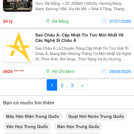
Sơn, Đà Nẵng. + Dt: 250M2 (10X25), Hướng Đông
Nam, Đường 15M, Vỉa Hè 5M. + Nhà 3 Tầng, Thang
Máy Hiện Đại. + Gần Bờ Sông Chương Dương, Gần
Lãnh Sự Quán Hàn Quốc, Trung Quốc, Khu Bắn Pháo
34 tỷ
Đà Nẵng
07/01/2026
Hoa Quốc...
Sao Châu Á: Cập Nhật Tin Tức Mới Nhất Về
Các Nghệ Sĩ Châu Á
Sao Châu Á Là Chuyên Trang Cập Nhật Tin Tức Giải Trí
Châu Á, Mang Đến Những Thông Tin Mới Nhất Về Nghệ
Sĩ, Phim Ảnh, Âm Nhạc, Thời Trang Và Xu Hướng
Mạng Xã Hội Tại Hàn Quốc, Trung Quốc, Nhật Bản, Thái
Lan Cùng Nhiều Quốc Gia Trong Khu Vực. Chúng Tôi...
0924 *** ***
Hồ Chí Minh
29/06/2026
1
2
3
»
Bạn có muốn tìm thêm
Máy Hàn Điện Trung Quốc
Quạt Hơi Nước Trung Quốc
Văn Học Trung Quốc
Bàn Học Trung Quốc