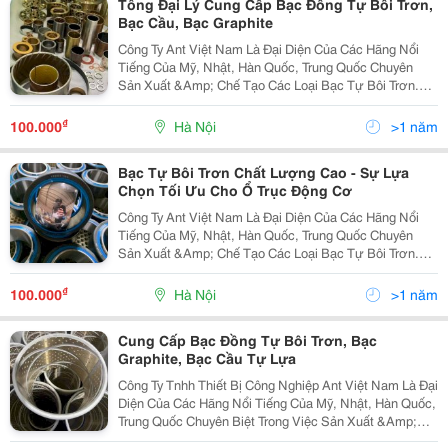
Tổng Đại Lý Cung Cấp Bạc Đồng Tự Bôi Trơn,
Bạc Cầu, Bạc Graphite
Công Ty Ant Việt Nam Là Đại Diện Của Các Hãng Nổi
Tiếng Của Mỹ, Nhật, Hàn Quốc, Trung Quốc Chuyên
Sản Xuất &Amp; Chế Tạo Các Loại Bạc Tự Bôi Trơn.
Các Loại Bạc Đồng, Bạc Graphite, Bạc Đặc Chủng
Vesconite Với Chủng Loại Đa Dạng Chuyên Dùng Trong
₫
100.000
Hà Nội
>1 năm
Các...
Bạc Tự Bôi Trơn Chất Lượng Cao - Sự Lựa
Chọn Tối Ưu Cho Ổ Trục Động Cơ
Công Ty Ant Việt Nam Là Đại Diện Của Các Hãng Nổi
Tiếng Của Mỹ, Nhật, Hàn Quốc, Trung Quốc Chuyên
Sản Xuất &Amp; Chế Tạo Các Loại Bạc Tự Bôi Trơn.
Các Loại Bạc Đồng, Bạc Graphite, Bạc Đặc Chủng
Vesconite Với Chủng Loại Đa Dạng Chuyên Dùng Trong
₫
100.000
Hà Nội
>1 năm
Các...
Cung Cấp Bạc Đồng Tự Bôi Trơn, Bạc
Graphite, Bạc Cầu Tự Lựa
Công Ty Tnhh Thiết Bị Công Nghiệp Ant Việt Nam Là Đại
Diện Của Các Hãng Nổi Tiếng Của Mỹ, Nhật, Hàn Quốc,
Trung Quốc Chuyên Biệt Trong Việc Sản Xuất &Amp;
Chế Tạo Các Linh Phụ Kiện Giảm Ma Sát, Tự Bôi Trơn.