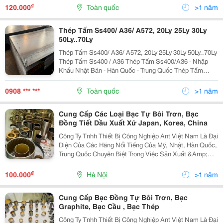
Hàn Quốc, Được Sản Xuất Theo 100% Nguyên Liệu
₫
120.000
Toàn quốc
>1 năm
Nhập Khẩu...
Thép Tấm Ss400/ A36/ A572, 20Ly 25Ly 30Ly
50Ly..70Ly
Thép Tấm Ss400/ A36/ A572, 20Ly 25Ly 30Ly 50Ly..70Ly
Thép Tấm Ss400 / A36 Thép Tấm Ss400/A36 - Nhập
Khẩu Nhật Bản - Hàn Quốc - Trung Quốc Thép Tấm
Ss400/A36 8.0Ly X 1500Mm X 6/12M/Qc Thép Tấm
Ss400/A36 8.0Ly X 2000Mm X 6/12M/Qc Thép Tấm...
0908 *** ***
Toàn quốc
>1 năm
Cung Cấp Các Loại Bạc Tự Bôi Trơn, Bạc
Đồng Tiết Dầu Xuất Xứ Japan, Korea, China
Công Ty Tnhh Thiết Bị Công Nghiệp Ant Việt Nam Là Đại
Diện Của Các Hãng Nổi Tiếng Của Mỹ, Nhật, Hàn Quốc,
Trung Quốc Chuyên Biệt Trong Việc Sản Xuất &Amp;
Chế Tạo Các Linh Phụ Kiện Giảm Ma Sát, Tự Bôi Trơn.
Các Loại Bạc Đồng, Bạc Graphite, Bạc Đặc...
₫
100.000
Hà Nội
>1 năm
Cung Cấp Bạc Đồng Tự Bôi Trơn, Bạc
Graphite, Bạc Cầu , Bạc Thép
Công Ty Tnhh Thiết Bị Công Nghiệp Ant Việt Nam Là Đại