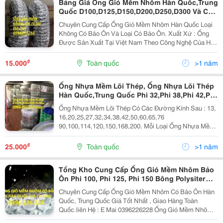
Bảng Giá Ống Gió Mềm Nhôm Hàn Quốc,Trung
Quốc D100,D125,D150,D200,D250,D300 Và Các
Phi Khác
Chuyên Cung Cấp Ống Gió Mềm Nhôm Hàn Quốc Loại
Không Có Bảo Ôn Và Loại Có Bảo Ôn. Xuất Xứ : Ống
Được Sản Xuất Tại Việt Nam Theo Công Nghệ Của Hàn
Quốc Nhà Máy Đặt Tại Long An. Ống Gió Mềm Nhôm
Hàn Quốc Được Cấu Tạo Từ Các Lá Nhôm Bên Trong
₫
15.000
Toàn quốc
>1 năm
Gia Cố...
Ống Nhựa Mềm Lõi Thép, Ống Nhựa Lõi Thép
Hàn Quốc,Trung Quốc Phi 32,Phi 38,Phi 42,Phi
50,Phi 60
Ống Nhựa Mềm Lõi Thép Có Các Đường Kính Sau : 13,
16,20,25,27,32,34,38,42,50,60,65,76
90,100,114,120,150,168,200. Mỗi Loại Ống Nhựa Mềm
Lõi Thép Có 1 Công Dụng Khác Nhau Dễ Dàng Cho Sự
Lựa Chọn Của Khách Hàng. Ứng Dụng Của Ổng Nhựa
₫
25.000
Toàn quốc
>1 năm
Mềm Lõi...
Tổng Kho Cung Cấp Ống Gió Mềm Nhôm Bảo
Ôn Phi 100, Phi 125, Phi 150 Bông Polysiter
Hàn Quốc.
Chuyên Cung Cấp Ống Gió Mềm Nhôm Có Bảo Ôn Hàn
Quốc, Trung Quốc Giá Tốt Nhất , Giao Hàng Toàn
Quốc.liên Hệ : E Mai 0396226228 Ống Gió Mềm Nhôm
Bảo Ôn Là Loại Ống Gió Mềm Cách Nhiệt 2 Lớp Của