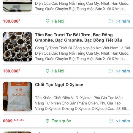
Diện Của Các Hãng Nổi Tiếng Của Mỹ, Nhật, Hàn Quốc,
Trung Quốc Chuyên Biệt Trong Việc Sản Xuất &Amp;
Chế Tạo Các Linh Phụ Kiện Giảm Ma Sát, Tự Bôi Trơn.
Các Loại Bạc Đồng, Bạc Graphite, Bạc Đặc...
₫
100.000
Hà Nội
>1 năm
Tấm Bạc Trượt Tự Bôi Trơn, Bạc Đồng
Graphite, Bạc Graphite, Bạc Đồng Tiết Dầu
Công Ty Tnhh Thiết Bị Công Nghiệp Ant Việt Nam Là Đại
Diện Của Các Hãng Nổi Tiếng Của Mỹ, Nhật, Hàn Quốc,
Trung Quốc Chuyên Biệt Trong Việc Sản Xuất &Amp;
Chế Tạo Các Linh Phụ Kiện Giảm Ma Sát, Tự Bôi Trơn.
Các Loại Bạc Đồng, Bạc Graphite, Bạc Đặc...
₫
100.000
Hà Nội
>1 năm
Chất Tạo Ngọt D-Xylose
Tên Khác: Chất Điều Vị D- Xylose, Phụ Gia Tạo Màu
Vàng Tự Nhiên Cho Sản Phẩm Chiên, Phụ Gia Tạo
Vàng D Xylose, Đường D Xylose, D-Xylose Cas: 58-86-6
Cthh: C5H10O5 ​ Xuất Xứ: Hàn Quốc, Trung Quốc Đóng
Gói: 25 Kg/ Bao Công Dụng: Tăng Cường Và Phát...
0909 *** ***
Toàn quốc
>1 năm