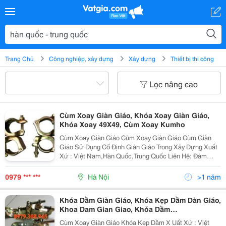
Trang Chủ
Công nghiệp, xây dựng
Xây dựng
Thiết bị thi công
Lọc nâng cao
Cùm Xoay Giàn Giáo, Khóa Xoay Giàn Giáo,
Khóa Xoay 49X49, Cùm Xoay Kumho
Cùm Xoay Giàn Giáo Cùm Xoay Giàn Giáo Cùm Giàn
Giáo Sử Dụng Cố Định Giàn Giáo Trong Xây Dựng Xuất
Xứ : Việt Nam,Hàn Quốc,Trung Quốc Liên Hệ: Đàm
Tuyên - 0979308945
0979 *** ***
Hà Nội
>1 năm
Khóa Dầm Giàn Giáo, Khóa Kẹp Dầm Dàn Giáo,
Khoa Dam Gian Giao, Khóa Dầm
D42.2X48.6Mm, Khoa Dam Tai Ha Noi
Cùm Xoay Giàn Giáo Khóa Kẹp Dầm X Uất Xứ : Việt