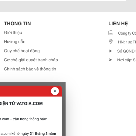
THÔNG TIN
LIÊN HỆ
Giới thiệu
Công ty C
Hướng dẫn
HN: 102 T
➤
Quy chế hoạt động
Số GCNĐKD
➤
Cơ chế giải quyết tranh chấp
Nơi cấp: S
Chính sách bảo vệ thông tin
IỆN TỬ VATGIA.COM
.com – trân trọng thông báo:
gia.com kể từ ngày
31 tháng 3 năm