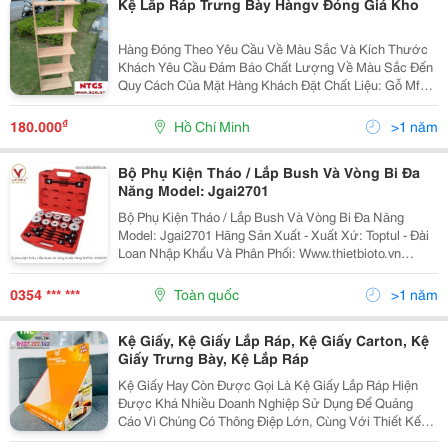
Kệ Lắp Ráp Trưng Bày Hàngv Đóng Giá Kho
Hàng Đóng Theo Yêu Cầu Về Màu Sắc Và Kích Thước
Khách Yêu Cầu Đảm Báo Chất Lượng Về Màu Sắc Đến
Quy Cách Của Mặt Hàng Khách Đặt Chất Liệu: Gỗ Mfc
Kích Thước:lliên Hệ * Hàng Đóng Mới Tại Kho, Giá Rẻ
Bảo Hành 12 Tháng Quan Tâm Call/Ib Em Ạ ...
₫
180.000
Hồ Chí Minh
>1 năm
Bộ Phụ Kiện Tháo / Lắp Bush Và Vòng Bi Đa
Năng Model: Jgai2701
Bộ Phụ Kiện Tháo / Lắp Bush Và Vòng Bi Đa Năng
Model: Jgai2701 Hãng Sản Xuất - Xuất Xứ: Toptul - Đài
Loan Nhập Khẩu Và Phân Phối: Www.thietbioto.vn
Thông Số Kỹ Thuật: Được Thiết Kế Để Lắp Ráp Và
Tháo Rời Ổ Trục Lý Tưởng Để Chiết Xuất Và Lắp Các
0354 *** ***
Toàn quốc
>1 năm
Ổ...
Kệ Giấy, Kệ Giấy Lắp Ráp, Kệ Giấy Carton, Kệ
Giấy Trưng Bày, Kệ Lắp Ráp
Kệ Giấy Hay Còn Được Gọi Là Kệ Giấy Lắp Ráp Hiện
Được Khá Nhiều Doanh Nghiệp Sử Dụng Để Quảng
Cáo Vì Chúng Có Thông Điệp Lớn, Cùng Với Thiết Kế
Nhỏ Gọn Kệ Giấy Lắp Ráp Đầy Sáng Tạo, Việc Sử Dụng