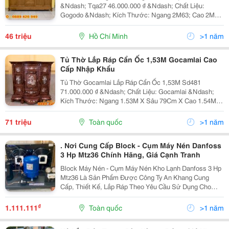
&Ndash; Tqa27 46.000.000 ₫ &Ndash; Chất Liệu:
Gogodo &Ndash; Kích Thước: Ngang 2M63; Cao 2M17;
Sâu 63Cm. &Ndash; Thiết Kế Lắp Ráp, Dễ Dàng Vận
Chuyển Và Lắp Đặt.
46 triệu
Hồ Chí Minh
>1 năm
Tủ Thờ Lắp Ráp Cẩn Ốc 1,53M Gocamlai Cao
Cấp Nhập Khẩu
Tủ Thờ Gocamlai Lắp Ráp Cẩn Ốc 1,53M Sd481
71.000.000 ₫ &Ndash; Chất Liệu: Gocamlai &Ndash;
Kích Thước: Ngang 1.53M X Sâu 79Cm X Cao 1.54M
&Ndash; Thiết Kế Lắp Ráp
71 triệu
Toàn quốc
>1 năm
. Nơi Cung Cấp Block - Cụm Máy Nén Danfoss
3 Hp Mtz36 Chính Hãng, Giá Cạnh Tranh
Block Máy Nén - Cụm Máy Nén Kho Lạnh Danfoss 3 Hp
Mtz36 Là Sản Phẩm Được Công Ty An Khang Cung
Cấp, Thiết Kế, Lắp Ráp Theo Yêu Cầu Sử Dụng Cho
Kho Lạnh Của Khách Hàng. Cụm Máy Nén , Máy Nén
Lạnh Được Ứng Dụng Cho Nhiệt Độ Âm Sâu Tận 25 Độ
₫
1.111.111
Toàn quốc
>1 năm
C Với Dòng...