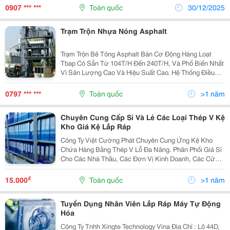
Kệ Giấy Lắp Ráp Đang Được Sử Dụng Khá Rộng Rãi
0907 *** ***
Toàn quốc
30/12/2025
Trên Thị...
Trạm Trộn Nhựa Nóng Asphalt
Trạm Trộn Bê Tông Asphalt Bán Cơ Động Hàng Loạt
Tbap Có Sẵn Từ 104T/H Đến 240T/H, Và Phổ Biến Nhất
Vì Sản Lượng Cao Và Hiệu Suất Cao. Hệ Thống Điều
Khiển Và Hiển Thị Cân Theo Cấu Trúc: Pc + Plc +
Ktp600 Hệ Thống Điều Khiển Được Thiết Kế Lắp Ráp...
0797 *** ***
Toàn quốc
>1 năm
Chuyên Cung Cấp Sỉ Và Lẻ Các Loại Thép V Kệ
Kho Giá Kệ Lắp Ráp
Công Ty Việt Cường Phát Chuyên Cung Ứng Kệ Kho
Chứa Hàng Bằng Thép V Lỗ Đa Năng. Phân Phối Giá Sỉ
Cho Các Nhà Thầu, Các Đơn Vị Kinh Doanh, Các Cửa
Hàng Buôn Bán. Thép V Lỗ Và Mâm Tôn Sơn Tĩnh Điện
Màu Xám Ghi, Màu Trắng, Màu Kem. Thép V3X3,...
₫
15.000
Toàn quốc
>1 năm
Tuyển Dụng Nhân Viên Lắp Ráp Máy Tự Động
Hóa
Công Ty Tnhh Xingte Technology Vina Địa Chỉ : Lô 44D,