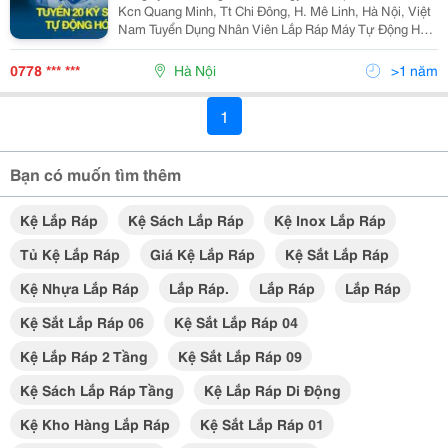
Kcn Quang Minh, Tt Chi Đông, H. Mê Linh, Hà Nội, Việt
Nam Tuyển Dụng Nhân Viên Lắp Ráp Máy Tự Động Hóa
: 20 Mô Tả Công Việc : - Nhận Bản Vẽ Lắp Ráp Từ Kĩ
Sư Thiết Kể Để Lắp Ráp Máy Tự Động Hoá Jig...
0778 *** ***
Hà Nội
>1 năm
1
Bạn có muốn tìm thêm
Kệ Lắp Ráp
Kệ Sách Lắp Ráp
Kệ Inox Lắp Ráp
Tủ Kệ Lắp Ráp
Giá Kệ Lắp Ráp
Kệ Sắt Lắp Ráp
Kệ Nhựa Lắp Ráp
Lắp Ráp.
Lắp Ráp
Lắp Ráp
Kệ Sắt Lắp Ráp 06
Kệ Sắt Lắp Ráp 04
Kệ Lắp Ráp 2 Tầng
Kệ Sắt Lắp Ráp 09
Kệ Sách Lắp Ráp Tầng
Kệ Lắp Ráp Di Động
Kệ Kho Hàng Lắp Ráp
Kệ Sắt Lắp Ráp 01