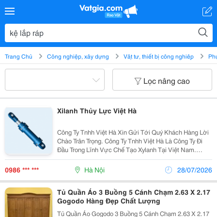
Trang Chủ
Công nghiệp, xây dựng
Vật tư, thiết bị công nghiệp
Phụ
Lọc nâng cao
Xilanh Thủy Lực Việt Hà
Công Ty Tnhh Việt Hà Xin Gửi Tới Quý Khách Hàng Lời
Chào Trân Trọng. Công Ty Tnhh Việt Hà Là Công Ty Đi
Đầu Trong Lĩnh Vực Chế Tạo Xylanh Tại Việt Nam.
Chúng Tôi Có Nhà Máy Sản Xuất Xi Lanh Thuỷ Lực, Xi
Lanh Khí Nén, Thiết Kế Lắp Ráp Bộ Nguồn Thủy...
0986 *** ***
Hà Nội
28/07/2026
Tủ Quần Áo 3 Buồng 5 Cánh Chạm 2.63 X 2.17
Gogodo Hàng Đẹp Chất Lượng
Tủ Quần Áo Gogodo 3 Buồng 5 Cánh Chạm 2.63 X 2.17