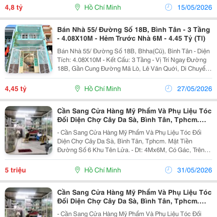
Ích Xung Quanh Đầy Đủ. - Nhà Giáp Thuận...
4,8 tỷ
Hồ Chí Minh
15/05/2026
Bán Nhà 55/ Đường Số 18B, Bình Tân - 3 Tầng
- 4.08X10M - Hẻm Trước Nhà 6M - 4.45 Tỷ (Tl)
Bán Nhà 55/ Đường Số 18B, Bhha(Cũ), Bình Tân - Diện
Tích: 4.08X10M - Kết Cấu: 3 Tầng - Vị Trí Ngay Đường
18B, Gần Cung Đường Mã Lò, Lê Văn Quới, Di Chuyển
Sang Khu Tên Lửa Aeon Mall Hay Ngã Tư Bốn Xã
Thuận Tiện Chỉ Ít Phút. - Xung Quanh Trường...
4,45 tỷ
Hồ Chí Minh
27/05/2026
Cần Sang Cửa Hàng Mỹ Phẩm Và Phụ Liệu Tóc
Đối Diện Chợ Cây Da Sà, Bình Tân, Tphcm.
Mặt Tiền Đường Số 6 Khu Tên Lửa
- Cần Sang Cửa Hàng Mỹ Phẩm Và Phụ Liệu Tóc Đối
Diện Chợ Cây Da Sà, Bình Tân, Tphcm. Mặt Tiền
Đường Số 6 Khu Tên Lửa. - Dt: 4Mx6M, Có Gác, Trên
Gác Chia Làm 2 Phòng Ngủ. Vừa Buôn Bán Và Sinh
Hoạt Gia Đình Luôn - Điện: Tính Theo Đồng Hồ Nhà
5 triệu
Hồ Chí Minh
31/05/2026
Nước -...
Cần Sang Cửa Hàng Mỹ Phẩm Và Phụ Liệu Tóc
Đối Diện Chợ Cây Da Sà, Bình Tân, Tphcm.
Mặt Tiền Đường Số 6 Khu Tên Lửa
- Cần Sang Cửa Hàng Mỹ Phẩm Và Phụ Liệu Tóc Đối