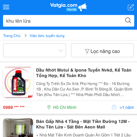
Trang Chủ
Việc làm, tuyển dụng
Lọc nâng cao
Dầu Nhớt Motul & Ipone Tuyển Nvkd, Kế Toán
Tổng Hợp, Kế Toán Kho
Công Ty Tnhh Sx Dv Xnk Phú Hưng *** Đc : 16 Đường
1B , Khu Dân Cư Ao Sen ,P. Bình Trị Đông B, Quận Bình
Tân (Khu Tên Lửa ) *** Nhà Phân Phối Dầu Nhớt
Motul&Amp; Ipone (Khu Vực Hcm) Cần Tuyển Các Vị Trí
Sau : 1) 01 Trưởng Nhóm Sale, Có Kinh...
0989 *** ***
Hồ Chí Minh
>1 năm
Bán Gấp Nhà 4 Tầng - Mặt Tiền Đường 12M -
Khu Tên Lửa - Sát Bên Aeon Mall
+ Nhà Mặt Tiền Kinh Doanh Quán Ăn Gồm 1 Trệt 2 Lầu