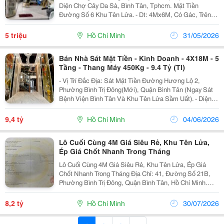
Diện Chợ Cây Da Sà, Bình Tân, Tphcm. Mặt Tiền
Đường Số 6 Khu Tên Lửa. - Dt: 4Mx6M, Có Gác, Trên
Gác Chia Làm 2 Phòng Ngủ. Vừa Buôn Bán Và Sinh
Hoạt Gia Đình Luôn - Điện: Tính Theo Đồng Hồ Nhà
5 triệu
Hồ Chí Minh
31/05/2026
Nước -...
Bán Nhà Sát Mặt Tiền - Kinh Doanh - 4X18M - 5
Tầng - Thang Máy 450Kg - 9.4 Tỷ (Tl)
- Vị Trí Đắc Địa: Sát Mặt Tiền Đường Hương Lộ 2,
Phường Bình Trị Đông(Mới), Quận Bình Tân (Ngay Sát
Bệnh Viện Bình Tân Và Khu Tên Lửa Sầm Uất). - Diện
Tích Xây Dựng Thực Tế: 4X18M (72M2) - Kết Cấu: 5
Tầng Đúc Kiên Cố (1 Trệt, 1 Lửng, 3 Lầu, Sân...
9,4 tỷ
Hồ Chí Minh
04/06/2026
Lô Cuối Cùng 4M Giá Siêu Rẻ, Khu Tên Lửa,
Ép Giá Chốt Nhanh Trong Tháng
Lô Cuối Cùng 4M Giá Siêu Rẻ, Khu Tên Lửa, Ép Giá
Chốt Nhanh Trong Tháng Địa Chỉ: 41, Đường Số 21B,
Phường Bình Trị Đông, Quận Bình Tân, Hồ Chí Minh.
(Phường Bình Trị Đông, Hồ Chí Minh Mới) Đường Rộng
12M Ô Tô Ra Vào Thông Thoáng, Gần Ngã Tư Tên
8,2 tỷ
Hồ Chí Minh
30/07/2026
Lửa...