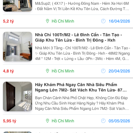
M&Sup2; ( 4X17 ) - Hướng Đông Nam - Hẻm Xe Hơi 6M
- Đất Nằm Vị Trí Liền Kề Khu Tên Lửa, Cách Đường Tên
Lửa Chỉ 500M, Đi Tới Siêu Thị Aeon Bình Tân Chỉ 1Km,
- Đất Nằm Mặt Tiền Hẻm Nhựa Rộng 6M,...
5,2 tỷ
Hồ Chí Minh
16/04/2026
Nhà Chỉ 100Tr/M2 - Lê Đình Cẩn - Tân Tạo -
Giáp Khu Tên Lửa - Bình Trị Đông - Hxh
Nhà Mới 3 Tầng - Chỉ 100Tr/M2 - Lê Đình Cẩn - Tân Tạo -
✨ Giáp Khu Tên Lửa - Bình Trị Đông - Hxh - 48M2 Ngang
4M * 12M - Trệt + Lửng + Lầu -3Pn - 3Wc - Hẻm 4M, Gần
Chợ Lê Đình Cẩn - Giáp Khu Tên Lửa - Bình Trị Đông -
Vinfast Samco Bình Tân - Aeon -...
4,8 tỷ
Hồ Chí Minh
20/04/2026
Hãy Khám Phá Ngay Căn Nhà Siêu Phẩm
Ngang Lớn 7M2- Sát Vách Khu Tên Lửa- 87M2
Chỉ 5Ty950
Bạn Chán Cảnh Nhà Phố Chật Hẹp, Không Còn Đủ Đáp
Ứng Nhu Cầu Sinh Hoạt Hàng Ngày ? Hãy Khám Phá
Ngay Căn Nhà Siêu Phẩm Ngang Lớn 7M2- Sát Vách
Khu Tên Lửa ✨Tỉnh Lộ 10 - Bình Trị Đông B - Bình Tân
Phù Hợp Cho Gia Đình Đông Thành Viên Hoặc Khách...
5,95 tỷ
Hồ Chí Minh
05/05/2026