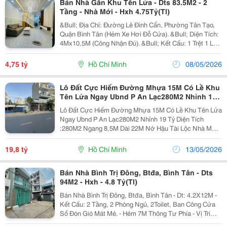
Bán Nhà Gần Khu Tên Lửa - Dts 83.5M2 - 2
Tầng - Nhà Mới - Hxh 4.75Tỷ(Tl)
&Bull; Địa Chỉ: Đường Lê Đình Cẩn, Phường Tân Tạo,
Quận Bình Tân (Hẻm Xe Hơi Đỗ Cửa). &Bull; Diện Tích:
4Mx10.5M (Công Nhận Đủ). &Bull; Kết Cấu: 1 Trệt 1 Lầu
(2 Tầng), Gồm 2 Phòng Ngủ, 2 Wc. &Bull; Tình Trạng:
Nhà Mới Đẹp, Thiết Kế Hiện Đại, Tặng...
4,75 tỷ
Hồ Chí Minh
08/05/2026
Lô Đất Cực Hiếm Đường Mhựa 15M Có Lề Khu
Tên Lửa Ngay Ubnd P An Lạc280M2 Nhỉnh 19
Tỷ
Lô Đất Cực Hiếm Đường Mhựa 15M Có Lề Khu Tên Lửa
Ngay Ubnd P An Lạc280M2 Nhỉnh 19 Tỷ Diện Tích
:280M2 Ngang 8,5M Dài 22M Nở Hậu Tài Lộc Nhà Mới
Ở Ngay Kết Cấu :Đất Trống Khu Vực Được Xây 1 Hầm 6
Tầng Nổi Lô Góc 3 Mặt Tiền Đường Nhựa 15M Có Lề...
19,8 tỷ
Hồ Chí Minh
13/05/2026
Bán Nhà Bình Trị Đông, Btđa, Bình Tân - Dts
94M2 - Hxh - 4.8 Tỷ(Tl)
Bán Nhà Bình Trị Đông, Btđa, Bình Tân - Dt: 4.2X12M -
Kết Cấu: 2 Tầng, 2 Phòng Ngủ, 2Toilet, Ban Công Cửa
Sổ Đón Gió Mát Mẻ. - Hẻm 7M Thông Tư Phía - Vị Trí
Gần Khu Tên Lửa, Gần Trường Học Ngân Hàng, Tiện