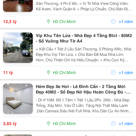
Sân Thượng, 4 Pn 5 Wc. + Vị Trí Nhà View Công Viên,
Kế Aoen, Vách Quận 6. + Pháp Lý Chuẩn, Chủ Bán Định
Cư Gấp + Liên Hệ: 0942741786 Quyên Quyên - Chuyên
Nhà Đẹp
12,5 tỷ
Hồ Chí Minh
>1 năm
Vip Khu Tên Lửa - Nhà Đẹp 4 Tầng Btct - 80M2
- Sổ Vuông Như Tờ A4
+ Kết Cấu 1 Trệt 2 Lầu Sân Thượng, 5 Phòng 4Wc, Nhà
Đẹp Khu Vip Tên Lửa. + Chủ Bán Để Mua Nhà Lớn
Hơn, Chủ Thiện Chí Và Hiểu Chuyện. + Khu Cực Kỳ
Phát Triển Và Sầm Uất. + Sổ Hồng Riêng, Hoàn Công
Đầy Đủ + Liên Hệ: 0942741786 Quyên Quyên -...
11 tỷ
Hồ Chí Minh
>1 năm
Hẻm Đẹp Xe Hơi - Lê Đình Cẩn - 2 Tầng Mới
Đẹp 40M2 - Sổ Đẹp Nở Hậu Hoàn Công Đủ -
Giá 3.65T
- Dt 4*10M. Đổ 1 Tấm 1 Trệt 1 Lầu 2Pn. 2Wc - Nhà Đẹp
Trống, Xây Mới, Vào Ở Liền. Tặng Nội Thất Máy Lạnh
,Dàn Camera Siêu Nét Full Nhà. Khu Dân Cư An Ninh. -
Vị Trí Đẹp Hxh Thoáng, Gần Trường Học, Bệnh Viện,
Giáp Khu Tên Lửa - Aeon Mall, Gần Chợ...
3,65 tỷ
Hồ Chí Minh
>1 năm