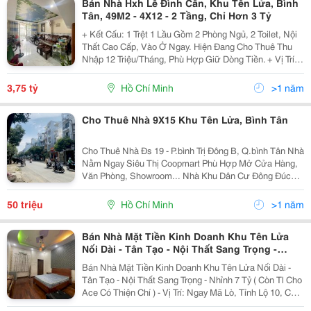
Bán Nhà Hxh Lê Đình Cẩn, Khu Tên Lửa, Bình
Tân, 49M2 - 4X12 - 2 Tầng, Chỉ Hơn 3 Tỷ
+ Kết Cấu: 1 Trệt 1 Lầu Gồm 2 Phòng Ngủ, 2 Toilet, Nội
Thất Cao Cấp, Vào Ở Ngay. Hiện Đang Cho Thuê Thu
Nhập 12 Triệu/Tháng, Phù Hợp Giữ Dòng Tiền. + Vị Trí:
Hẻm Xe Hơi Tránh, Thông Tứ Hướng. Gần Tỉnh Lộ 10,
Mã Lò, Lê Văn Quới, Ngay Khu Tên Lửa. +...
3,75 tỷ
Hồ Chí Minh
>1 năm
Cho Thuê Nhà 9X15 Khu Tên Lửa, Bình Tân
Cho Thuê Nhà Đs 19 - P.bình Trị Đông B, Q.bình Tân Nhà
Nằm Ngay Siêu Thị Coopmart Phù Hợp Mở Cửa Hàng,
Văn Phòng, Showroom... Nhà Khu Dân Cư Đông Đúc
Pháp Lý: Sổ Hồng Diện Tích: 9X15=135M Giá Thuê: 50
Triệu/Tháng ( Tl ) Liên Hệ:...
50 triệu
Hồ Chí Minh
>1 năm
Bán Nhà Mặt Tiền Kinh Doanh Khu Tên Lửa
Nối Dài - Tân Tạo - Nội Thất Sang Trọng -
Nhỉnh 7 Tỷ ( Còn Tl Cho Ace Có Thiện Chí )
Bán Nhà Mặt Tiền Kinh Doanh Khu Tên Lửa Nối Dài -
Tân Tạo - Nội Thất Sang Trọng - Nhỉnh 7 Tỷ ( Còn Tl Cho
Ace Có Thiện Chí ) - Vị Trí: Ngay Mã Lò, Tỉnh Lộ 10, Chợ
Bình Trị Đông, Khu Tên Lửa Nối Dài, Thuận Tiện Di