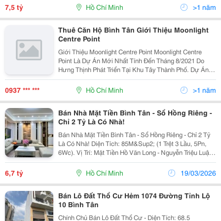
Chuyển Sang Quận Tân Phú, Quận 6,...
7,5 tỷ
Hồ Chí Minh
>1 năm
Thuê Căn Hộ Bình Tân Giới Thiệu Moonlight
Centre Point
Giới Thiệu Moonlight Centre Point Moonlight Centre
Point Là Dự Án Mới Nhất Tính Đến Tháng 8/2021 Do
Hưng Thịnh Phát Triển Tại Khu Tây Thành Phố. Dự Án
Tọa Lạc Ngay Trung Tâm Khu Tên Lửa Sầm Uất Nhất
Bình Tân. Thông Tin Tổng Quan Dự Án Căn Hộ...
0937 *** ***
Hồ Chí Minh
>1 năm
Bán Nhà Mặt Tiền Bình Tân - Sổ Hồng Riêng -
Chỉ 2 Tỷ Là Có Nhà!
Bán Nhà Mặt Tiền Bình Tân - Sổ Hồng Riêng - Chỉ 2 Tỷ
Là Có Nhà! Diện Tích: 85M&Sup2; (1 Trệt 3 Lầu, 5Pn,
6Wc). Vị Trí: Mặt Tiền Hồ Văn Long - Nguyễn Triệu Luật
(Cách Chợ Tân Tạo 50M). Ưu Điểm: Đường 10M, Gần
Ubnd, Aeon Mall, Khu Tên Lửa. Cực...
6,7 tỷ
Hồ Chí Minh
19/03/2026
Bán Lô Đất Thổ Cư Hẻm 1074 Đường Tỉnh Lộ
10 Bình Tân
Chính Chủ Bán Lô Đất Thổ Cư - Diện Tích: 68.5