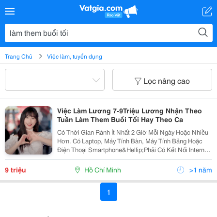
Trang Chủ
Việc làm, tuyển dụng
Lọc nâng cao
Việc Làm Lương 7-9Triệu Lương Nhận Theo
Tuần Làm Them Buổi Tối Hay Theo Ca
Có Thời Gian Rảnh Ít Nhất 2 Giờ Mỗi Ngày Hoặc Nhiều
Hơn. Có Laptop, Máy Tính Bàn, Máy Tính Bảng Hoặc
Điện Thoại Smartphone&Hellip;Phải Có Kết Nối Internet
3G, 4G Hoặc Wifi. Số Lượng: 12 Nhân Viên. Trình Độ:
Trung Học Trở Lên. Nam/Nữ Từ 16 Tuổi Trở...
9 triệu
Hồ Chí Minh
>1 năm
1