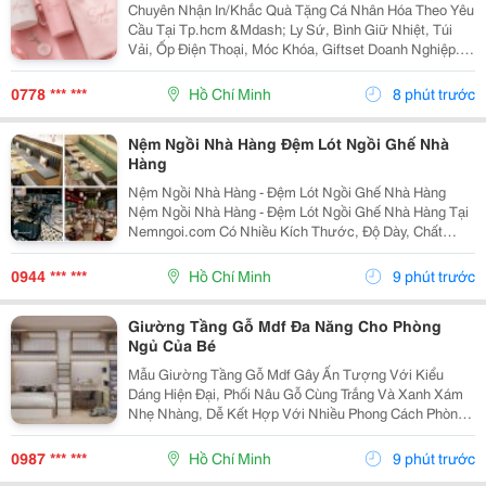
Chuyên Nhận In/Khắc Quà Tặng Cá Nhân Hóa Theo Yêu
Cầu Tại Tp.hcm &Mdash; Ly Sứ, Bình Giữ Nhiệt, Túi
Vải, Ốp Điện Thoại, Móc Khóa, Giftset Doanh Nghiệp. -
Nhận In Lẻ Từ 1 Sản Phẩm, Không Bắt Số Lượng Tối
Thiểu - Khắc Tên, In Hình, In Logo Theo...
0778 *** ***
Hồ Chí Minh
8 phút trước
Nệm Ngồi Nhà Hàng Đệm Lót Ngồi Ghế Nhà
Hàng
Nệm Ngồi Nhà Hàng - Đệm Lót Ngồi Ghế Nhà Hàng
Nệm Ngồi Nhà Hàng - Đệm Lót Ngồi Ghế Nhà Hàng Tại
Nemngoi.com Có Nhiều Kích Thước, Độ Dày, Chất
Liệu, Màu Sắc Và Kiểu Dáng Để Lựa Chọn Theo Nhu
Cầu. Sản Phẩm Nhận Số Lượng Sỉ Lẻ, Đang Có Khuyến
0944 *** ***
Hồ Chí Minh
9 phút trước
Mãi, Ưu...
Giường Tầng Gỗ Mdf Đa Năng Cho Phòng
Ngủ Của Bé
Mẫu Giường Tầng Gỗ Mdf Gây Ấn Tượng Với Kiểu
Dáng Hiện Đại, Phối Nâu Gỗ Cùng Trắng Và Xanh Xám
Nhẹ Nhàng, Dễ Kết Hợp Với Nhiều Phong Cách Phòng
Ngủ. Thiết Kế Tận Dụng Tốt Chiều Cao, Giúp Khu Vực
Nội Thất Trẻ Em Trở Nên Gọn Gàng Mà Vẫn Đảm Bảo
0987 *** ***
Hồ Chí Minh
9 phút trước
Đầy Đủ...