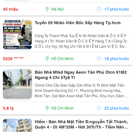
Tòa Nhà: Diện Tích: 90M&Sup2; X 6 Tầng. Mặt Tiền:
6M (Mặt Trước Phố Lớn, Mặt Sau...
45 triệu
Hà Nội
17 phút trước
Tuyển 05 Nhân Viên Bốc Xếp Hàng Tp.hcm
Công Ty Thành Phát Tuy Ể N 05 Nhân Viên B Ố C X Ế P
Hàng V Ị Trí: Nhân Viên B Ố C X Ế P Hàng T Ạ I Công Ty
S Ố L Ượ Ng: 05 Ng Ườ I Đị A Đ I Ể M Làm Vi Ệ C: Đườ
Ng D Ươ Ng Công Khi, Ấ P 4, Xuân Th Ớ I S Ơ N,
Tp.hcm ⏰ Th Ờ I Gian: Làm Vi Ệ C Theo...
0339 *** ***
Hồ Chí Minh
18 phút trước
Bán Nhà Mtkd Ngay Aeon Tân Phú Dtcn 61M2
Ngang 4 Chỉ 5Ty8 Tl
Chính Chủ Cần Bán Gấp Căn Nhà Vị Trí Đỉnh Mặt Tiền
Kinh Doanh Đường Số 11, Phường Bình Hưng Hòa,
Bình Tân, Sát Bên Aeon Mall Tân Phú. Khu Vực Sầm
Uất, Buôn Bán Nhộn Nhịp, Tiện Di Chuyển Ra Lê Trọng
Tấn, Quốc Lộ 1A. - Thông Số Vàng: Chiều Ngang 4M
5,8 tỷ
Hồ Chí Minh
22 phút trước
X...
Hiếm - Bán Nhà Mặt Tiền Đ.nguyễn Tất Thành,
Quận 4 - Dt 4M*20M - Hdt 30Tr/Th - Tiềm Năng