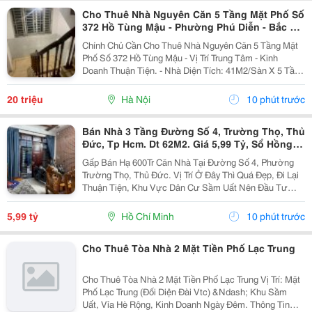
Cho Thuê Nhà Nguyên Căn 5 Tầng Mặt Phố Số
372 Hồ Tùng Mậu - Phường Phú Diễn - Bắc Từ
Liêm - Hn
Chính Chủ Cần Cho Thuê Nhà Nguyên Căn 5 Tầng Mặt
Phố Số 372 Hồ Tùng Mậu - Vị Trí Trung Tâm - Kinh
Doanh Thuận Tiện. - Nhà Diện Tích: 41M2/Sàn X 5 Tầng
- Mặt Tiền: 3.1M. - Nhà Thiết Kế Mỗi Tầng 1 Sàn Thông,
1 Wc, - Đường Trước Nhà Rộng 50M,...
20 triệu
Hà Nội
10 phút trước
Bán Nhà 3 Tầng Đường Số 4, Trường Thọ, Thủ
Đức, Tp Hcm. Dt 62M2. Giá 5,99 Tỷ, Sổ Hồng
Riêng.
Gấp Bán Hạ 600Tr Căn Nhà Tại Đường Số 4, Phường
Trường Thọ, Thủ Đức. Vị Trí Ở Đây Thì Quá Đẹp, Đi Lại
Thuận Tiện, Khu Vực Dân Cư Sầm Uất Nên Đầu Tư
Cho Thuê Hay Giữ Tài Sản Đều Rất Ổn. Căn Nhà Nằm
Ngay Đường Vành Đai 2, Vài Bước Là Ra Xa Lộ Hn,
5,99 tỷ
Hồ Chí Minh
10 phút trước
Ga...
Cho Thuê Tòa Nhà 2 Mặt Tiền Phố Lạc Trung
Cho Thuê Tòa Nhà 2 Mặt Tiền Phố Lạc Trung Vị Trí: Mặt
Phố Lạc Trung (Đối Diện Đài Vtc) &Ndash; Khu Sầm
Uất, Vỉa Hè Rộng, Kinh Doanh Ngày Đêm. Thông Tin