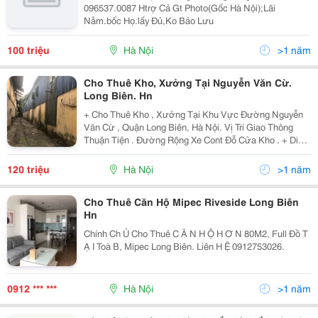
096537.0087 Htrợ Cả Gt Photo(Gốc Hà Nội);Lãi
Nằm.bốc Họ.lấy Đủ,Ko Bảo Lưu
100 triệu
Hà Nội
>1 năm
Cho Thuê Kho, Xưởng Tại Nguyễn Văn Cừ.
Long Biên. Hn
+ Cho Thuê Kho , Xưởng Tại Khu Vực Đường Nguyễn
Văn Cừ , Quận Long Biên, Hà Nội. Vị Trí Giao Thông
Thuận Tiện . Đường Rộng Xe Cont Đỗ Cửa Kho . + Diện
Tích Kho , Xưởng 1200M . Kết Cấu Khung Thép Cao 7M
Tường Xây, Điện 3Fa, Nước Sạch Đầy Đủ. Phù Hợp...
120 triệu
Hà Nội
>1 năm
Cho Thuê Căn Hộ Mipec Riveside Long Biên
Hn
Chính Ch Ủ Cho Thuê C Ă N H Ộ H Ơ N 80M2, Full Đồ T
Ạ I Toà B, Mipec Long Biên. Liên H Ệ 0912753026.
0912 *** ***
Hà Nội
>1 năm