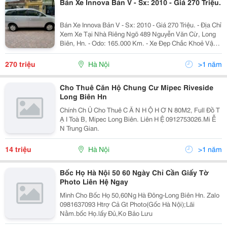
Bán Xe Innova Bản V - Sx: 2010 - Giá 270 Triệu.
Bán Xe Innova Bản V - Sx: 2010 - Giá 270 Triệu. - Địa Chỉ
Xem Xe Tại Nhà Riêng Ngõ 489 Nguyễn Văn Cừ, Long
Biên, Hn. - Odo: 165.000 Km. - Xe Đẹp Chắc Khoẻ Vận
Hành Êm Ái , Cam Kết Không Đâm Đụng ,Ko Ngập
Nước, Full Lịch Sử Bảo Dưỡng Định Kỳ Chính...
270 triệu
Hà Nội
>1 năm
Cho Thuê Căn Hộ Chung Cư Mipec Riveside
Long Biên Hn
Chính Ch Ủ Cho Thuê C Ă N H Ộ H Ơ N 80M2, Full Đồ T
Ạ I Toà B, Mipec Long Biên. Liên H Ệ 0912753026.Mi Ễ
N Trung Gian.
14 triệu
Hà Nội
>1 năm
Bốc Họ Hà Nội 50 60 Ngày Chỉ Cần Giấy Tờ
Photo Liên Hệ Ngay
Mình Cho Bốc Họ 50,60Ng Hà Đông-Long Biên Hn. Zalo
0981637093 Htrợ Cả Gt Photo(Gốc Hà Nội);Lãi
Nằm.bốc Họ.lấy Đủ,Ko Bảo Lưu