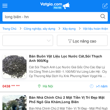
Trang Chủ
Công nghiệp, xây dựng
Xây dựng
Vật liệu hoàn thiện
Lọc nâng cao
Bán Buôn Vật Liệu Lọc Nước Cát,Sỏi Thạch
Anh 900/Kg
Cát Sỏi Thạch Anh Lọc Nước Giá Gốc Cho Các Đại Lý
Và Công Trình Lớn 900 -1.100/M3 Vui Lòng Liên Hệ : Cty
Cp Thương Mại Dịch Vụ Xnk Phương Nam Vpgd Hà Nội
: 60 Ngõ 264 Đường Ngọc Thụy - Phường Ngọc Thụy -
Quận Long Biên - Hn 090 997 8088...
0438 *** ***
Hà Nội
>1 năm
Bán Nhà Chính Chủ 2 Mặt Tiền Vị Trí Đẹp Mặt
Phố Ngô Gia Khảm,Long Biên
Bán Nhà Chính Chủ 2 Mặt Tiền- Vị Trí Đẹp - Mặt Phố Ngô