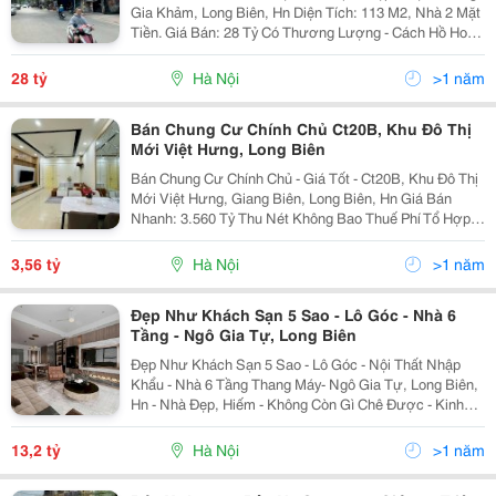
Gia Khảm, Long Biên, Hn Diện Tích: 113 M2, Nhà 2 Mặt
Tiền. Giá Bán: 28 Tỷ Có Thương Lượng - Cách Hồ Hoàn
Kiếm 3,5Km. - Vị Trí Trung Tâm Quận, Cạnh Bến Xe,
Công Viên, Chợ, Tttm, Trường Học....
28 tỷ
Hà Nội
>1 năm
Bán Chung Cư Chính Chủ Ct20B, Khu Đô Thị
Mới Việt Hưng, Long Biên
Bán Chung Cư Chính Chủ - Giá Tốt - Ct20B, Khu Đô Thị
Mới Việt Hưng, Giang Biên, Long Biên, Hn Giá Bán
Nhanh: 3.560 Tỷ Thu Nét Không Bao Thuế Phí Tổ Hợp
Nằm Ở Vị Trí Siêu Đẹp. - 500M Sang Vincom Long Biên
- 300M Chi Cục Thuế Long Biên - 400M...
3,56 tỷ
Hà Nội
>1 năm
Đẹp Như Khách Sạn 5 Sao - Lô Góc - Nhà 6
Tầng - Ngô Gia Tự, Long Biên
Đẹp Như Khách Sạn 5 Sao - Lô Góc - Nội Thất Nhập
Khẩu - Nhà 6 Tầng Thang Máy- Ngô Gia Tự, Long Biên,
Hn - Nhà Đẹp, Hiếm - Không Còn Gì Chê Được - Kinh
Doanh Bất Chấp, Ngõ Thông Tứ Tung. - 6 Tầng, Thang
Máy. Dt 48M, Tổng 4 Phòng Ngủ, 1 Phòng...
13,2 tỷ
Hà Nội
>1 năm