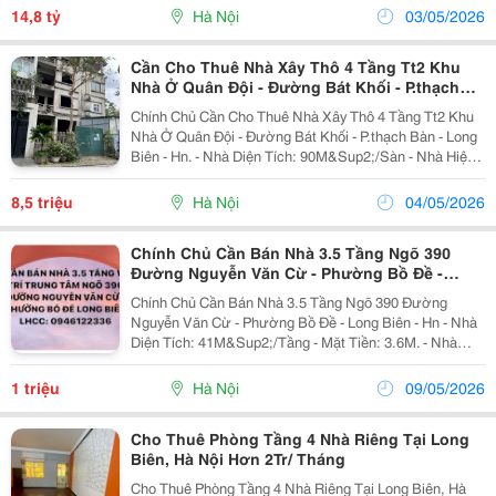
Nhà. Rất Nhiều Tiện Ích Xung Quanh Nhà. Gần Cv...
14,8 tỷ
Hà Nội
03/05/2026
Cần Cho Thuê Nhà Xây Thô 4 Tầng Tt2 Khu
Nhà Ở Quân Đội - Đường Bát Khối - P.thạch
Bàn
Chính Chủ Cần Cho Thuê Nhà Xây Thô 4 Tầng Tt2 Khu
Nhà Ở Quân Đội - Đường Bát Khối - P.thạch Bàn - Long
Biên - Hn. - Nhà Diện Tích: 90M&Sup2;/Sàn - Nhà Hiện
Tại Xây Thô 4 Tầng, Thiết Kế Dạng Biệt Thự Liền Kề
(Khách Thuê Có Thể Về Setup Hoàn Thiện...
8,5 triệu
Hà Nội
04/05/2026
Chính Chủ Cần Bán Nhà 3.5 Tầng Ngõ 390
Đường Nguyễn Văn Cừ - Phường Bồ Đề -
Long Biên
Chính Chủ Cần Bán Nhà 3.5 Tầng Ngõ 390 Đường
Nguyễn Văn Cừ - Phường Bồ Đề - Long Biên - Hn - Nhà
Diện Tích: 41M&Sup2;/Tầng - Mặt Tiền: 3.6M. - Nhà
Xây Dựng Kiên Cố, Chắc Chắn 3.5 Tầng Hiện Đang Cho
Thuê Thu Nhập Ổn Định. - Khu Dân Cư Cao Cấp, Mật...
1 triệu
Hà Nội
09/05/2026
Cho Thuê Phòng Tầng 4 Nhà Riêng Tại Long
Biên, Hà Nội Hơn 2Tr/ Tháng
Cho Thuê Phòng Tầng 4 Nhà Riêng Tại Long Biên, Hà