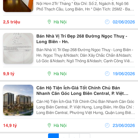
Nội Hơn 2Tr/ Tháng * Địa Chỉ: Số 2, Ngách 8, Ngõ 56
Phố Thạch Cầu, Long Biên, Hn * Diện Tích: 25M2 - Ban
Công 6M2 - Nhà Không Chung Chủ, Chìa Khóa Riêng -
Giờ Giấc Tự Do - Nhà Vệ Sinh Riêng 3M3...
2,5 triệu
Hà Nội
02/06/2026
Bán Nhà Vị Trí Đẹp 268 Đường Ngọc Thuỵ -
Long Biên - Hn.
Bán Nhà Vị Trí Đẹp 268 Đường Ngọc Thuỵ - Long Biên -
Hn. Ngọc Thụy &Ndash; Dân Xây Chắc Chắn &Ndash;
Lô Góc &Ndash; Ngõ Thông &Ndash; Cạnh Công Viên
&Ndash; Bay Nhanh Vị Trí Cực Đẹp Trung Tâm Ngọc
Thụy, Ngay Cạnh Công Viên, Không Gian Sống
9,9 tỷ
Hà Nội
19/06/2026
Thoáng...
Căn Hộ Tiện Ích-Giá Tốt Chính Chủ Bán
Nhanh Căn Góc Long Biên Central, P. Việt
Hưng, Long Biên, Hn
Căn Hộ Tiện Ích-Giá Tốt Chính Chủ Bán Nhanh Căn Góc
Long Biên Central, P. Việt Hưng, Long Biên, Hn Địa Chỉ :
Long Biên Central, Phường Việt Hưng, Quận Long Biên,
Hà Nội (Phường Phúc Lợi, Hà Nội Mới) Diện Tích:
103M2 Giá Bán: Thỏa Thuận - Kết Cấu...
14,9 tỷ
Hà Nội
23/06/2026