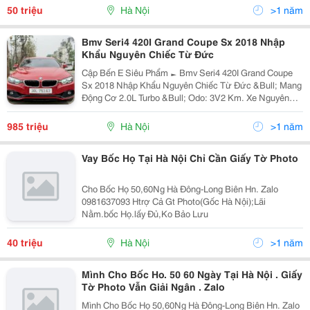
50 triệu
Hà Nội
>1 năm
Bmv Seri4 420I Grand Coupe Sx 2018 Nhập
Khẩu Nguyên Chiếc Từ Đức
Cập Bến E Siêu Phẩm ► Bmv Seri4 420I Grand Coupe
Sx 2018 Nhập Khẩu Nguyên Chiếc Từ Đức &Bull; Mang
Động Cơ 2.0L Turbo &Bull; Odo: 3V2 Km. Xe Nguyên
Bản Ko Lỗi Nhỏ ✅Bao Check Mọi Mặt Trận &Harr; Giá :
985Tr Xem Xe Trực Tiếp Tại: Long Biên Hn Hotline:...
985 triệu
Hà Nội
>1 năm
Vay Bốc Họ Tại Hà Nội Chỉ Cần Giấy Tờ Photo
Cho Bốc Họ 50,60Ng Hà Đông-Long Biên Hn. Zalo
0981637093 Htrợ Cả Gt Photo(Gốc Hà Nội);Lãi
Nằm.bốc Họ.lấy Đủ,Ko Bảo Lưu
40 triệu
Hà Nội
>1 năm
Mình Cho Bốc Ho. 50 60 Ngày Tại Hà Nội . Giấy
Tờ Photo Vẫn Giải Ngân . Zalo
Mình Cho Bốc Họ 50,60Ng Hà Đông-Long Biên Hn. Zalo