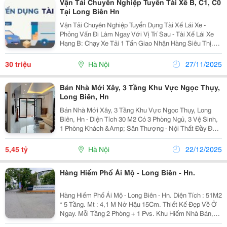
Vận Tải Chuyên Nghiệp Tuyển Tài Xế B, C1, C0
Tại Long Biên Hn
Vận Tải Chuyên Nghiệp Tuyển Dụng Tài Xế Lái Xe -
Phỏng Vấn Đi Làm Ngay Với Vị Trí Sau - Tài Xế Lái Xe
Hạng B: Chạy Xe Tải 1 Tấn Giao Nhận Hàng Siêu Thị.
Thu Nhập 14&Ndash; 18 Triệu/Tháng - Tài Xế Lái Xe
Hạng C1: Chạy Xe Tải 1.9 Tấn Đến 3.5 Tấn...
30 triệu
Hà Nội
27/11/2025
Bán Nhà Mới Xây, 3 Tầng Khu Vực Ngọc Thụy,
Long Biên, Hn
Bán Nhà Mới Xây, 3 Tầng Khu Vực Ngọc Thụy, Long
Biên, Hn - Diện Tích 30 M2 Có 3 Phòng Ngủ, 3 Vệ Sinh,
1 Phòng Khách &Amp; Sân Thượng - Nội Thất Đầy Đủ
Gồm 4 Điều Hoà, Sofa, Bàn Ghế Ăn, Tivi, Tủ Lạnh, Bếp,
Máy Giặt, Máy Sấy, Bình Nóng Lạnh, Tủ...
5,45 tỷ
Hà Nội
22/12/2025
Hàng Hiếm Phố Ái Mộ - Long Biên - Hn.
Hàng Hiếm Phố Ái Mộ - Long Biên - Hn. Diện Tích : 51M2
* 5 Tầng. Mt : 4,1 M Nở Hậu 15Cm. Thiết Kế Đẹp Về Ở
Ngay. Mỗi Tầng 2 Phòng + 1 Pvs. Khu Hiếm Nhà Bán,
Đường 3 M Thông Tứ Tung. Bãi Gửi Ô Tô 24H Cạnh