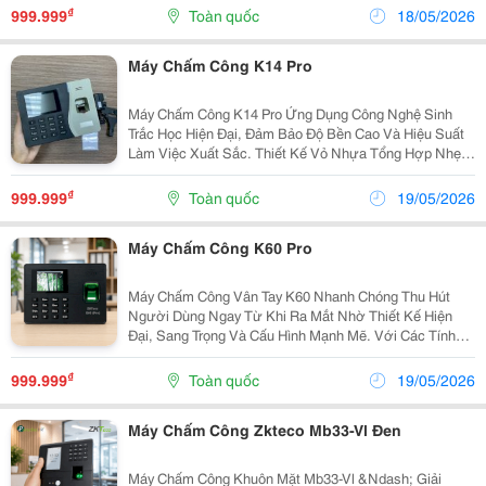
Chấm Công Trị Giá 999K Mcc Chỉ Từ 1Trxxx Inbox...
₫
999.999
Toàn quốc
18/05/2026
Máy Chấm Công K14 Pro
Máy Chấm Công K14 Pro Ứng Dụng Công Nghệ Sinh
Trắc Học Hiện Đại, Đảm Bảo Độ Bền Cao Và Hiệu Suất
Làm Việc Xuất Sắc. Thiết Kế Vỏ Nhựa Tổng Hợp Nhẹ,
Bền, Với Bề Mặt Bóng Đẹp, Mang Đến Cảm Giác Chắc
Chắn Và Sang Trọng. Dung Lượng Bộ Nhớ: 3000 Dấu...
₫
999.999
Toàn quốc
19/05/2026
Máy Chấm Công K60 Pro
Máy Chấm Công Vân Tay K60 Nhanh Chóng Thu Hút
Người Dùng Ngay Từ Khi Ra Mắt Nhờ Thiết Kế Hiện
Đại, Sang Trọng Và Cấu Hình Mạnh Mẽ. Với Các Tính
Năng Vượt Trội, Thao Tác Nhanh Chóng, Dễ Sử Dụng
Cùng Kết Nối Linh Hoạt Qua Giao Thức Tcp/Ip Và Cổng
₫
999.999
Toàn quốc
19/05/2026
Usb,...
Máy Chấm Công Zkteco Mb33-Vl Đen
Máy Chấm Công Khuôn Mặt Mb33-Vl &Ndash; Giải