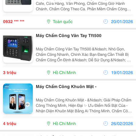
Cafe, Cửa Hàng, Văn Phòng, Chấm Công Giờ Hành
Chánh, Chấm Công Theo Ca. Phần Mềm Chấm Công
Tiếng Việt Dễ Sử Dụng, Hỗ Trợ Phần Mềm Vĩnh Viễn.
Miễn Phí Công Lắp Đặt Máy Chấm Công Tại Tphcm.
0932 *** ***
Toàn quốc
20/01/2026
Tặng 5M Dây M
Máy Chấm Công Vân Tay Tft500
Máy Chấm Công Vân Tay Tft500 &Ndash; Nhỏ Gọn,
Chấm Công Nhanh, Chính Xác Bạn Đang Cần Thiết Bị
Chấm Công Ổn Định &Ndash; Dễ Sử Dụng &Ndash; Giá
Hợp Lý Cho Văn Phòng, Cửa Hàng, Xưởng Nhỏ? Tft500
Là Lựa Chọn Phù Hợp! ✨ Tính Năng Nổi Bật: ✅...
3 triệu
Hồ Chí Minh
19/01/2026
Máy Chấm Công Khuôn Mặt -
Máy Chấm Công Khuôn Mặt - &Ndash; Giải Pháp Chấm
Công Thông Minh, Hiện Đại ✨ Ưu Điểm Nổi Bật Của -
Nhận Diện Khuôn Mặt Bằng Ai Thông Minh, Chấm Công
Cực Nhanh Chỉ Trong Tích Tắc Không Tiếp Xúc
&Ndash; An Toàn, Vệ Sinh, Phù Hợp Môi Trường
4 triệu
Hồ Chí Minh
26/02/2026
Đông...