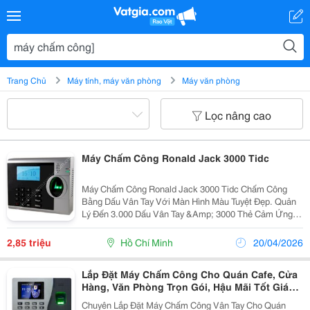
Trang Chủ
Máy tính, máy văn phòng
Máy văn phòng
Lọc nâng cao
Máy Chấm Công Ronald Jack 3000 Tidc
Máy Chấm Công Ronald Jack 3000 Tidc Chấm Công
Bằng Dấu Vân Tay Với Màn Hình Màu Tuyệt Đẹp. Quản
Lý Đến 3.000 Dấu Vân Tay &Amp; 3000 Thẻ Cảm Ứng +
Password Một Người Có Thể Đăng Ký 10 Dấu Vân Tay
&Amp; Password
2,85 triệu
Hồ Chí Minh
20/04/2026
Lắp Đặt Máy Chấm Công Cho Quán Cafe, Cửa
Hàng, Văn Phòng Trọn Gói, Hậu Mãi Tốt Giá
Tốt Nhất Tphcm
Chuyên Lắp Đặt Máy Chấm Công Vân Tay Cho Quán