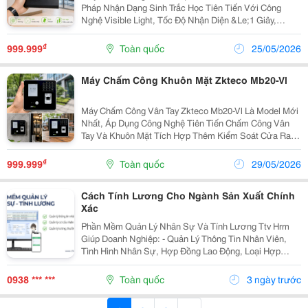
Pháp Nhận Dạng Sinh Trắc Học Tiên Tiến Với Công
Nghệ Visible Light, Tốc Độ Nhận Diện &Le;1 Giây,
Chống Giả Mạo Hiệu Quả. Hỗ Trợ Khuôn Mặt, Vân Tay,
Thẻ Từ, Mật Khẩu. Phù Hợp Cho Mọi Doanh Nghiệp!
₫
999.999
Toàn quốc
25/05/2026
Thông...
Máy Chấm Công Khuôn Mặt Zkteco Mb20-Vl
Máy Chấm Công Vân Tay Zkteco Mb20-Vl Là Model Mới
Nhất, Áp Dụng Công Nghệ Tiên Tiến Chấm Công Vân
Tay Và Khuôn Mặt Tích Hợp Thêm Kiểm Soát Cửa Ra
Vào Phù Hợp Cho Các Công Ty Nhỏ, Số Lượng Nhân
Viên Không Nhiều, Giá Cả Phù Hợp. Màn Hình: Màu
₫
999.999
Toàn quốc
29/05/2026
Sang...
Cách Tính Lương Cho Ngành Sản Xuất Chính
Xác
Phần Mềm Quản Lý Nhân Sự Và Tính Lương Ttv Hrm
Giúp Doanh Nghiệp: - Quản Lý Thông Tin Nhân Viên,
Tình Hình Nhân Sự, Hợp Đồng Lao Động, Loại Hợp
Đồng, Bhxh, Bhyt, Khám Sức Khỏe,... - Kết Nối Lấy Dữ
Liệu Từ Máy Chấm Công (Thẻ Từ, Vân Tay, Khuôn...
0938 *** ***
Toàn quốc
3 ngày trước