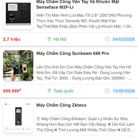
Máy Chấm Công Vân Tay Và Khuôn Mặt
Senseface M2F-Lr
Hiển Thị Màn Hình Lcd Màu Tft 2,8" (320*240) Phương
Thức Xác Thực Sensefp M2: Khuôn Mặt/Vân
Tay/Thẻ/Mật Khẩu (Bàn Phím Vật Lý) Khuôn Mặt: 1.000
Dung Lượng Vân Tay 3.000 Dung Lượng Thẻ 3.000
Dung Lượng Người Dung 3.000 Dung Lượng Giao Dịch
2,7 triệu
Hà Nội
04/03/2026
150.000 Có...
Máy Chấm Công Sunbeam 688 Pro
Lên Cho Anh Em Con Máy Chấm Công Vân Tay Hot Hit
Nhà Em, Đã Vậy Còn Sale Siêu Rẻ - Dung Lượng Vân
Tay, Thẻ Từ: 3000. - Dung Lượng Bản Ghi: 200000. -
Bảo Mật Dữ Liệu Chấm Công Khi Mất Điện Để Mà Nói 1
Trong Những Thiết Bị Chấm Công Vân Tay Tốt Hiện...
₫
999.999
Toàn quốc
15/05/2026
Máy Chấm Công Zkteco
⏰ Máy Chấm Công &Ndash; Quản Lý Nhân Sự Nhẹ
Nhàng Hơn Bao Giờ Hết Bạn Vẫn Đang: ❌ Ghi Giờ Làm
Thủ Công ❌ Tính Lương Mất Nhiều Thời Gian ❌ Dễ Sai
Sót Giờ Vào &Ndash; Ra Của Nhân Viên Đã Đến Lúc