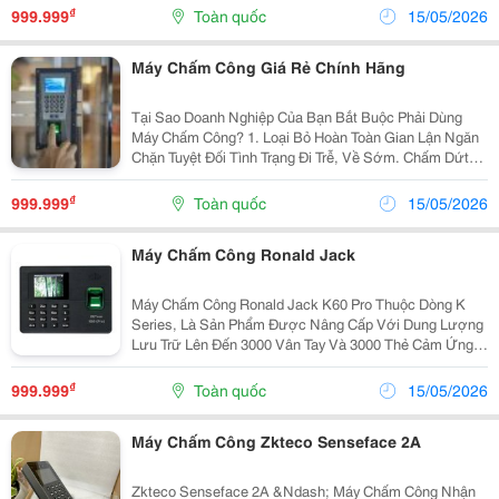
Doanh Nghiệp Chuyển Sang Chấm Công Tự Động ! ✅
₫
999.999
Toàn quốc
15/05/2026
Chấm...
Máy Chấm Công Giá Rẻ Chính Hãng
Tại Sao Doanh Nghiệp Của Bạn Bắt Buộc Phải Dùng
Máy Chấm Công? 1. Loại Bỏ Hoàn Toàn Gian Lận Ngăn
Chặn Tuyệt Đối Tình Trạng Đi Trễ, Về Sớm. Chấm Dứt
Việc Chấm Công Giùm Giữa Các Nhân Viên. Xây Dựng
Môi Trường Làm Việc Công Bằng, Minh Bạch. ...
₫
999.999
Toàn quốc
15/05/2026
Máy Chấm Công Ronald Jack
Máy Chấm Công Ronald Jack K60 Pro Thuộc Dòng K
Series, Là Sản Phẩm Được Nâng Cấp Với Dung Lượng
Lưu Trữ Lên Đến 3000 Vân Tay Và 3000 Thẻ Cảm Ứng.
Đây Là Thiết Bị Lý Tưởng Dành Cho Các Doanh Nghiệp
Vừa Và Nhỏ Nhờ Tính Năng Vượt Trội, Hiệu Suất Cao,
₫
999.999
Toàn quốc
15/05/2026
Và...
Máy Chấm Công Zkteco Senseface 2A
Zkteco Senseface 2A &Ndash; Máy Chấm Công Nhận