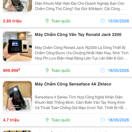
Diện Khuôn Mặt Hiện Đại Cho Doanh Nghiệp Bạn Còn
Chấm Công Thủ Công? Sai Giờ &Ndash; Cãi Công
&Ndash; Thất Thoát Lương? Zkteco Senseface 2A
Giúp Doanh Nghiệp Quản Lý Nhân Sự Nhanh &Ndash;
2,85 triệu
Toàn quốc
15/05/2026
Chính Xác...
Máy Chấm Công Vân Tay Ronald Jack 2200
Máy Chấm Công Ronald Jack Rj2200 Là Dòng Thiết Bị
Chấm Công Được Ưa Chuộng Nhất Hiện Nay, Nhờ Tích
Hợp Pin Lưu Điện Hoạt Động Liên Tục Lên Đến 8 Giờ
Khi Mất Nguồn. Với Khả Năng Lưu Trữ 2.000 Vân Tay
Và 2.000 Thẻ Từ, Máy Đáp Ứng Tốt Nhu Cầu Của Các...
₫
999.999
Toàn quốc
18/05/2026
Máy Chấm Công Senseface 4A Zkteco
Senseface 4 Series Tích Hợp Công Nghệ Nhận Diện
Khuôn Mặt Thông Minh, Cảm Biến Vân Tay Trong Kính
Và Thuật Toán Chống Giả Mạo Vượt Trội. Thiết Bị Hỗ
Trợ Xác Thực Nhanh, An Toàn Với Khuôn Mặt, Vân Tay,
Thẻ Và Mật Khẩu. Sản Phẩm Hỗ Trợ Liên Lạc Video...
4,7 triệu
Toàn quốc
18/05/2026