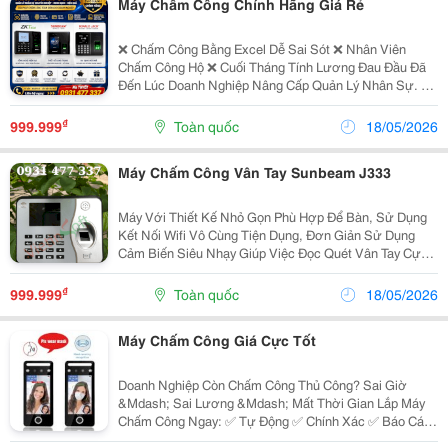
Máy Chấm Công Chính Hãng Giá Rẻ
❌ Chấm Công Bằng Excel Dễ Sai Sót ❌ Nhân Viên
Chấm Công Hộ ❌ Cuối Tháng Tính Lương Đau Đầu Đã
Đến Lúc Doanh Nghiệp Nâng Cấp Quản Lý Nhân Sự. ✅
Chấm Công Tự Động 100% ✅ Nhận Diện Khuôn Mặt /
Vân Tay Siêu Nhanh ✅ Báo Cáo Rõ Ràng Từng...
₫
999.999
Toàn quốc
18/05/2026
Máy Chấm Công Vân Tay Sunbeam J333
Máy Với Thiết Kế Nhỏ Gọn Phù Hợp Để Bàn, Sử Dụng
Kết Nối Wifi Vô Cùng Tiện Dụng, Đơn Giản Sử Dụng
Cảm Biến Siêu Nhạy Giúp Việc Đọc Quét Vân Tay Cực
Nhanh ≪ 0,5 Giây Mắt Đọc Chống Trầy, Chống Dấu Vân
Tay Giả Nên Độ Bảo Mật Cao Là Thiết Bị...
₫
999.999
Toàn quốc
18/05/2026
Máy Chấm Công Giá Cực Tốt
Doanh Nghiệp Còn Chấm Công Thủ Công? Sai Giờ
&Mdash; Sai Lương &Mdash; Mất Thời Gian Lắp Máy
Chấm Công Ngay: ✅ Tự Động ✅ Chính Xác ✅ Báo Cáo
Tức Thì Mua Máy Chấm Công Tặng Miễn Phí Phần Mềm