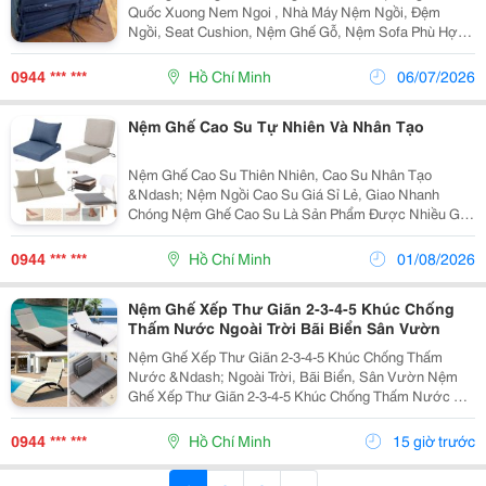
Quốc Xuong Nem Ngoi , Nhà Máy Nệm Ngồi, Đệm
Ngồi, Seat Cushion, Nệm Ghế Gỗ, Nệm Sofa Phù Hợp
Quán Café, Trà Sữa, Nhà Hàng, Resort, Homestay Và
Nhiều Không Gian Nội Thất Hiện Đại. Nhận May...
0944 *** ***
Hồ Chí Minh
06/07/2026
Nệm Ghế Cao Su Tự Nhiên Và Nhân Tạo
Nệm Ghế Cao Su Thiên Nhiên, Cao Su Nhân Tạo
&Ndash; Nệm Ngồi Cao Su Giá Sỉ Lẻ, Giao Nhanh
Chóng Nệm Ghế Cao Su Là Sản Phẩm Được Nhiều Gia
Đình, Quán Cafe, Nhà Hàng, Văn Phòng Và Trường Học
Lựa Chọn Để Lót Ghế Gỗ, Ghế Sofa, Ghế Băng, Ghế
0944 *** ***
Hồ Chí Minh
01/08/2026
Nhựa Hoặc...
Nệm Ghế Xếp Thư Giãn 2-3-4-5 Khúc Chống
Thấm Nước Ngoài Trời Bãi Biển Sân Vườn
Nệm Ghế Xếp Thư Giãn 2-3-4-5 Khúc Chống Thấm
Nước &Ndash; Ngoài Trời, Bãi Biển, Sân Vườn Nệm
Ghế Xếp Thư Giãn 2-3-4-5 Khúc Chống Thấm Nước Có
Nhiều Mẫu, Kích Thước, Màu Sắc Và Chất Liệu Phù
Hợp Nhu Cầu Lựa Chọn. Sản Phẩm Hoàn Thiện Tỉ Mỉ,
0944 *** ***
Hồ Chí Minh
15 giờ trước
Bền Đẹp,...