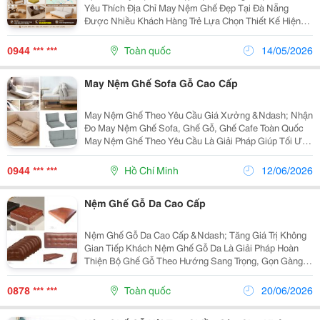
Yêu Thích Địa Chỉ May Nệm Ghế Đẹp Tại Đà Nẵng
Được Nhiều Khách Hàng Trẻ Lựa Chọn Thiết Kế Hiện
Đại &Ndash; Đúng Xu Hướng Khi Tìm Địa Chỉ May Nệm
Ghế Tại Đà Nẵng, Nhiều Khách Hàng Ưu Tiên...
0944 *** ***
Toàn quốc
14/05/2026
May Nệm Ghế Sofa Gỗ Cao Cấp
May Nệm Ghế Theo Yêu Cầu Giá Xưởng &Ndash; Nhận
Đo May Nệm Ghế Sofa, Ghế Gỗ, Ghế Cafe Toàn Quốc
May Nệm Ghế Theo Yêu Cầu Là Giải Pháp Giúp Tối Ưu
Kích Thước, Màu Sắc Và Kiểu Dáng Phù Hợp Với Từng
Mẫu Ghế Thực Tế. Tại Xưởng Sản Xuất, Chúng Tôi
0944 *** ***
Hồ Chí Minh
12/06/2026
Nhận...
Nệm Ghế Gỗ Da Cao Cấp
Nệm Ghế Gỗ Da Cao Cấp &Ndash; Tăng Giá Trị Không
Gian Tiếp Khách Nệm Ghế Gỗ Da Là Giải Pháp Hoàn
Thiện Bộ Ghế Gỗ Theo Hướng Sang Trọng, Gọn Gàng
Và Đồng Bộ Hơn. Bề Mặt Da Mang Lại Cảm Giác Sạch
Sẽ, Dễ Vệ Sinh Và Giúp Khu Vực Tiếp Khách Luôn
0878 *** ***
Toàn quốc
20/06/2026
Chỉn...