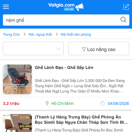
Trang Chủ
Nội, ngoại thất
Nội thất văn phòng
Lọc nâng cao
Ghế Lãnh Đạo - Ghế Sếp Lớn
Ghế Lãnh Đạo - Ghế Sếp Lớn 3,200.000 Da Đen Sang
Trọng Nệm Ghế Ngồi + Lưng Ghế Siêu Êm , Ngồi Rất
Thoải Mái Ngã Lưng Thư Giãn Ở Nhiều Mức Khác
Nhau. Tăng Giảm Lên Xuống Dễ Dàng Chân Gỗ , Bánh
Xe Lớn Chịu Được Lực Lớn Bảo Hành 12 Tháng ...
3,2 triệu
Hồ Chí Minh
04/06/2026
(Thanh Lý Hàng Trưng Bày) Ghế Phòng Ăn
Bọc Simili Sáp Ngựa Chân Thép Sơn Tĩnh Điện
Đen Lux 10A-P Nội Thất Capta Hcm
(Thanh Lý Hàng Trưng Bày) Ghế Phòng Ăn Bọc Simili