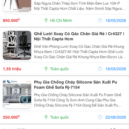
Sáp Ngựa Chân Thép Sơn Tĩnh Điện Đen Lux 10A-P
Nội Thất Capta Hcm Chất Liệu: Nệm Simili Sáp Ngựa,
Chân Thép Sơn Tĩnh Điện Màu Đen Kích Thước:
470520450/830 Mm Màu Sắc: Nâu Bò/Xám Xanh Nệm
₫
850.000
Hồ Chí Minh
16/05/2026
Ghế Simili...
Ghế Lưới Xoay Có Gác Chân Giá Rẻ | Cr4327 |
Nội Thất Capta Hcm
Ghế Văn Phòng Lưới Xoay Có Gác Chân Giá Rẻ Khung
Nhựa Đem | Cr4327-M | Nội Thất Capta Hcm Ghế Lưới
Xoay Có Gác Chân Giá Rẻ Khung Nhựa Đen Được Làm
Từ Chất Liệu Cao Cấp, Bền Đẹp. Khung Ghế Làm Từ
Nhựa Đen Chắc Chắn, Lưng Ghế Và Nệm Ghế Bọc
1,55 triệu
Toàn quốc
16/05/2026
Vải...
Phụ Gia Chống Cháy Silicone Sản Xuất Pu
Foam Ghế Sofa Rj-7154
Phụ Gia Chống Cháy Silicone Sản Xuất Pu Foam Ghế
Sofa Rj-7154 Công Ty Sơn Anh Cung Cấp Phụ Gia
Chống Cháy Silicone Rj-7154 Dùng Để Sản Xuất Pu
Foam Mềm Làm Đệm, Nệm Ghế Sofa, Miếng Bọt Biển
Lau Chùi.. . Silicone T Hương Hiệu Ruisil. Đặc Tính...
₫
250.000
Toàn quốc
22/06/2026