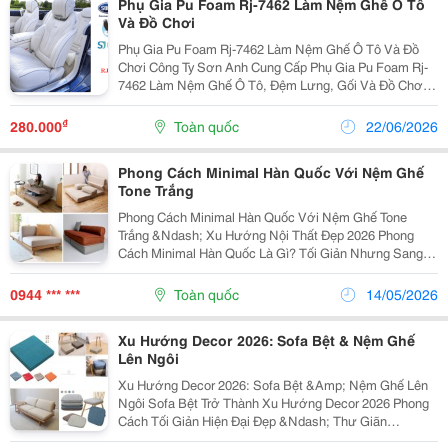
Phụ Gia Pu Foam Rj-7462 Làm Nệm Ghế Ô Tô
Và Đồ Chơi
Phụ Gia Pu Foam Rj-7462 Làm Nệm Ghế Ô Tô Và Đồ
Chơi Công Ty Sơn Anh Cung Cấp Phụ Gia Pu Foam Rj-
7462 Làm Nệm Ghế Ô Tô, Đệm Lưng, Gối Và Đồ Chơi..
. Phụ Gia Pu Foam Này Được Xử Lý Bằng Phương
Pháp Khử Mùi Đặc Biệt Để Làm Cho Chất Hoạt Động Bề
₫
280.000
Toàn quốc
22/06/2026
Mặt...
Phong Cách Minimal Hàn Quốc Với Nệm Ghế
Tone Trắng
Phong Cách Minimal Hàn Quốc Với Nệm Ghế Tone
Trắng &Ndash; Xu Hướng Nội Thất Đẹp 2026 Phong
Cách Minimal Hàn Quốc Là Gì? Tối Giản Nhưng Sang
Trọng Xu Hướng Nội Thất Hiện Đại 2026 Phong Cách
Minimal Hàn Quốc Ưu Tiên Không Gian Gọn Gàng,...
0944 *** ***
Toàn quốc
14/05/2026
Xu Hướng Decor 2026: Sofa Bệt & Nệm Ghế
Lên Ngôi
Xu Hướng Decor 2026: Sofa Bệt &Amp; Nệm Ghế Lên
Ngôi Sofa Bệt Trở Thành Xu Hướng Decor 2026 Phong
Cách Tối Giản Hiện Đại Đẹp &Ndash; Thư Giãn
&Ndash; Tiết Kiệm Diện Tích Sofa Bệt Đang Trở Thành