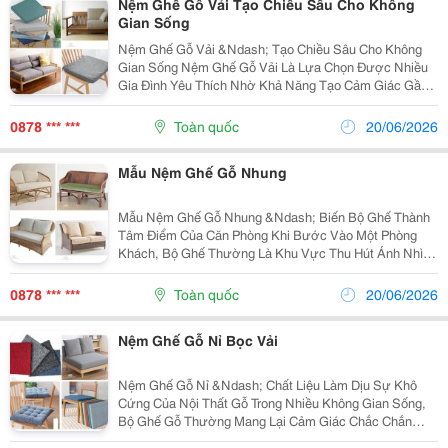
Nệm Ghế Gỗ Vải Tạo Chiều Sâu Cho Không
Gian Sống
Nệm Ghế Gỗ Vải &Ndash; Tạo Chiều Sâu Cho Không
Gian Sống Nệm Ghế Gỗ Vải Là Lựa Chọn Được Nhiều
Gia Đình Yêu Thích Nhờ Khả Năng Tạo Cảm Giác Gần
Gũi Và Hài Hòa Với Nội Thất. Không Chỉ Góp Phần
Hoàn Thiện Bộ Ghế Gỗ Phòng Khách, Sản Phẩm Còn
0878 *** ***
Toàn quốc
20/06/2026
Giúp Không...
Mẫu Nệm Ghế Gỗ Nhung
Mẫu Nệm Ghế Gỗ Nhung &Ndash; Biến Bộ Ghế Thành
Tâm Điểm Của Căn Phòng Khi Bước Vào Một Phòng
Khách, Bộ Ghế Thường Là Khu Vực Thu Hút Ánh Nhìn
Đầu Tiên. Một Mẫu Nệm Ghế Gỗ Nhung Phù Hợp Không
Chỉ Làm Tăng Sự Thoải Mái Mà Còn Giúp Toàn Bộ
0878 *** ***
Toàn quốc
20/06/2026
Không Gian...
Nệm Ghế Gỗ Nỉ Bọc Vải
Nệm Ghế Gỗ Nỉ &Ndash; Chất Liệu Làm Dịu Sự Khô
Cứng Của Nội Thất Gỗ Trong Nhiều Không Gian Sống,
Bộ Ghế Gỗ Thường Mang Lại Cảm Giác Chắc Chắn
Nhưng Đôi Khi Tạo Nên Sự Tách Biệt Về Cảm Xúc.