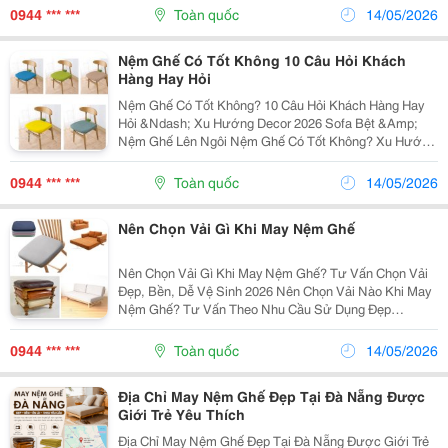
Xu Hướng Nội Thất Nổi Bật Nhờ Thiết Kế Hiện...
0944 *** ***
Toàn quốc
14/05/2026
Nệm Ghế Có Tốt Không 10 Câu Hỏi Khách
Hàng Hay Hỏi
Nệm Ghế Có Tốt Không? 10 Câu Hỏi Khách Hàng Hay
Hỏi &Ndash; Xu Hướng Decor 2026 Sofa Bệt &Amp;
Nệm Ghế Lên Ngôi Nệm Ghế Có Tốt Không? Xu Hướng
Decor Hiện Đại Êm Ái &Ndash; Thẩm Mỹ &Ndash; Tiện
Dụng Nệm Ghế Ngày Càng Được Nhiều Gia Đình...
0944 *** ***
Toàn quốc
14/05/2026
Nên Chọn Vải Gì Khi May Nệm Ghế
Nên Chọn Vải Gì Khi May Nệm Ghế? Tư Vấn Chọn Vải
Đẹp, Bền, Dễ Vệ Sinh 2026 Nên Chọn Vải Nào Khi May
Nệm Ghế? Tư Vấn Theo Nhu Cầu Sử Dụng Đẹp
&Ndash; Bền &Ndash; Dễ Vệ Sinh Khi May Nệm Ghế,
Việc Chọn Đúng Chất Liệu Vải Rất Quan Trọng Vì...
0944 *** ***
Toàn quốc
14/05/2026
Địa Chỉ May Nệm Ghế Đẹp Tại Đà Nẵng Được
Giới Trẻ Yêu Thích
Địa Chỉ May Nệm Ghế Đẹp Tại Đà Nẵng Được Giới Trẻ