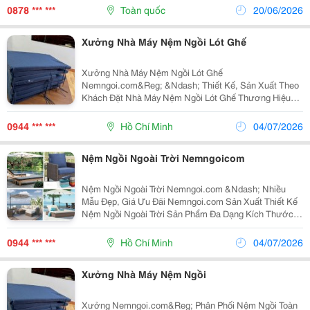
Nệm Ghế Gỗ Nỉ Xuất Hiện Như Một Lớp Chuyển Tiếp
0878 *** ***
Toàn quốc
20/06/2026
Giúp Không...
Xưởng Nhà Máy Nệm Ngồi Lót Ghế
Xưởng Nhà Máy Nệm Ngồi Lót Ghế
Nemngoi.com&Reg; &Ndash; Thiết Kế, Sản Xuất Theo
Khách Đặt Nhà Máy Nệm Ngồi Lót Ghế Thương Hiệu
Nemngoi.com Chuyên Thiết Kế, Sản Xuất Và Thiết Kế
Theo Kích Thước Yêu Cầu Các Dòng Nệm Ghế Gỗ,
0944 *** ***
Hồ Chí Minh
04/07/2026
Nệm Sofa, Nệm Băng Dài, Nệm...
Nệm Ngồi Ngoài Trời Nemngoicom
Nệm Ngồi Ngoài Trời Nemngoi.com &Ndash; Nhiều
Mẫu Đẹp, Giá Ưu Đãi Nemngoi.com Sản Xuất Thiết Kế
Nệm Ngồi Ngoài Trời Sản Phẩm Đa Dạng Kích Thước,
Màu Sắc, Chất Liệu Chống Thấm, Chống Nắng, Bền
Màu. Khách Hàng Dễ Dàng Lựa Chọn Nệm Ghế Gỗ,
0944 *** ***
Hồ Chí Minh
04/07/2026
Nệm Bệt, Nệm...
Xưởng Nhà Máy Nệm Ngồi
Xưởng Nemngoi.com&Reg; Phân Phối Nệm Ngồi Toàn