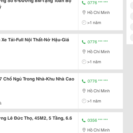
ng Số 6-Đường 8M-Tặng Toàn Bộ
0776 *** ***
ỷ
Hồ Chí Minh
>1 năm
e Tải-Full Nội Thất-Nở Hậu-Giá
0776 *** ***
Hồ Chí Minh
>1 năm
7 Chổ Ngủ Trong Nhà-Khu Nhà Cao
0776 *** ***
Hồ Chí Minh
>1 năm
à
g Lê Đức Thọ, 45M2, 5 Tầng, 6.6
0356 *** ***
Hồ Chí Minh