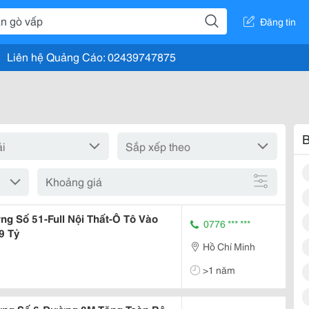
Đăng tin
Liên hệ Quảng Cáo: 02439747875
B
Khoảng giá
 Số 51-Full Nội Thất-Ô Tô Vào
0776 *** ***
9 Tỷ
Hồ Chí Minh
>1 năm
1