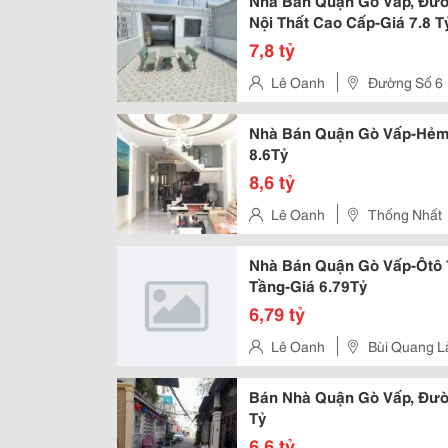
Nhà Bán Quận Gò Vấp, Đườ
Nội Thất Cao Cấp-Giá 7.8 T
7,8 tỷ
Lê Oanh
Đường Số 6
Nhà Bán Quận Gò Vấp-Hẻm X
8.6Tỷ
8,6 tỷ
Lê Oanh
Thống Nhất
Nhà Bán Quận Gò Vấp-Ôtô 
Tầng-Giá 6.79Tỷ
6,79 tỷ
Lê Oanh
Bùi Quang L
Bán Nhà Quận Gò Vấp, Đườn
Tỷ
6,6 tỷ