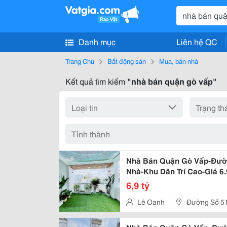
Danh mục
Liên hệ QC
Trang Chủ
Bất động sản
Mua, bán nhà
Kết quả tìm kiếm
"nhà bán quận gò vấp"
Nhà Bán Quận Gò Vấp-Đường
Nhà-Khu Dân Trí Cao-Giá 6.
6,9 tỷ
Lê Oanh
Đường Số 5