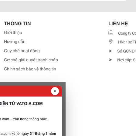
THÔNG TIN
LIÊN HỆ
Giới thiệu
Công ty C
Hướng dẫn
HN: 102 T
➤
Quy chế hoạt động
Số GCNĐKD
➤
Cơ chế giải quyết tranh chấp
Nơi cấp: S
Chính sách bảo vệ thông tin
IỆN TỬ VATGIA.COM
.com – trân trọng thông báo:
gia.com kể từ ngày
31 tháng 3 năm