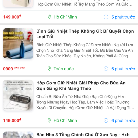
Hộp Cơm Giữ Nhiệt Hỗ Trợ Mang Theo Cơm Và Các
Món Ăn Kèm Một Cách Gọn Gàng, Phù Hợp Với Nhiều
Nhu Cầu Sử Dụng Khác Nhau. Xác Định Số Lượng Món
₫
149.000
Hồ Chí Minh
5 phút trước
Thường...
Bình Giữ Nhiệt Thép Không Gỉ: Bí Quyết Chọn
Loại Tốt
Bình Giữ Nhiệt Thép Không Gỉ Được Nhiều Người Lựa
Chọn Nhờ Khả Năng Giữ Nhiệt Tốt, Độ Bền Cao Và An
Toàn Cho Sức Khỏe. Tuy Nhiên, Không Phải Ai Cũng
Hiểu Rõ Chất Liệu Này Có Những Ưu Điểm Gì Và Cách
Lựa Chọn Sản Phẩm Phù Hợp. Bài Viết Dưới Đây Sẽ...
0909 *** ***
Toàn quốc
6 phút trước
Hộp Cơm Giữ Nhiệt Giải Pháp Cho Bữa Ăn
Gọn Gàng Khi Mang Theo
Chuẩn Bị Bữa Ăn Từ Nhà Giúp Bạn Chủ Động Hơn
Trong Những Ngày Học Tập, Làm Việc Hoặc Thường
Xuyên Di Chuyển. Hộp Cơm Giữ Nhiệt Là Vật Dụng Tiện
Lợi, Giúp Sắp Xếp Nhiều Món Ăn Trong Cùng Một Sản
Phẩm Và Dễ Dàng Mang Theo Trong Ngày. Chọn Hộp
₫
149.000
Hồ Chí Minh
6 phút trước
Theo...
Bán Nhà 3 Tầng Chính Chủ Ở Xưa Nay - Hxh