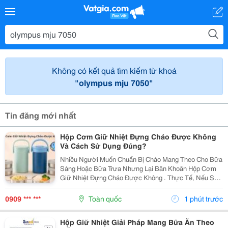
Không có kết quả tìm kiếm từ khoá
"olympus mju 7050"
Tin đăng mới nhất
Hộp Cơm Giữ Nhiệt Đựng Cháo Được Không
Và Cách Sử Dụng Đúng?
Nhiều Người Muốn Chuẩn Bị Cháo Mang Theo Cho Bữa
Sáng Hoặc Bữa Trưa Nhưng Lại Băn Khoăn Hộp Cơm
Giữ Nhiệt Đựng Cháo Được Không . Thực Tế, Nếu Sử
Dụng Đúng Cách, Hộp Cơm Giữ Nhiệt Hoàn Toàn Có
Thể Đáp Ứng Nhu Cầu Này. Tuy Nhiên, Để Cháo Giữ
0909 *** ***
Toàn quốc
1 phút trước
Được Hương...
Hộp Giữ Nhiệt Giải Pháp Mang Bữa Ăn Theo