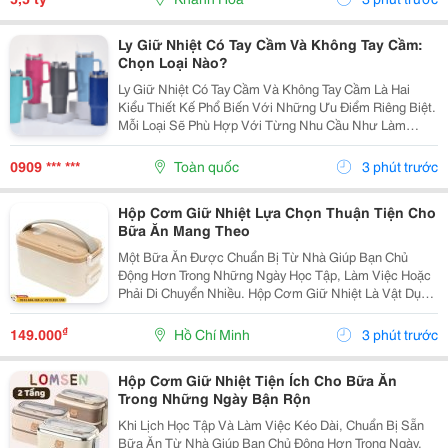
Ly Giữ Nhiệt Có Tay Cầm Và Không Tay Cầm:
Chọn Loại Nào?
Ly Giữ Nhiệt Có Tay Cầm Và Không Tay Cầm Là Hai
Kiểu Thiết Kế Phổ Biến Với Những Ưu Điểm Riêng Biệt.
Mỗi Loại Sẽ Phù Hợp Với Từng Nhu Cầu Như Làm
Việc, Học Tập, Di Chuyển Hay Du Lịch. Hãy Cùng
Cozycup Tìm Hiểu Sự Khác Biệt Để Lựa Chọn Chiếc Ly
0909 *** ***
Toàn quốc
3 phút trước
Phù...
Hộp Cơm Giữ Nhiệt Lựa Chọn Thuận Tiện Cho
Bữa Ăn Mang Theo
Một Bữa Ăn Được Chuẩn Bị Từ Nhà Giúp Bạn Chủ
Động Hơn Trong Những Ngày Học Tập, Làm Việc Hoặc
Phải Di Chuyển Nhiều. Hộp Cơm Giữ Nhiệt Là Vật Dụng
Hữu Ích, Giúp Sắp Xếp Các Món Ăn Ngăn Nắp Và
Thuận Tiện Mang Theo Trong Ngày. Chọn Hộp Theo
₫
149.000
Hồ Chí Minh
3 phút trước
Khẩu Phần...
Hộp Cơm Giữ Nhiệt Tiện Ích Cho Bữa Ăn
Trong Những Ngày Bận Rộn
Khi Lịch Học Tập Và Làm Việc Kéo Dài, Chuẩn Bị Sẵn
Bữa Ăn Từ Nhà Giúp Bạn Chủ Động Hơn Trong Ngày.