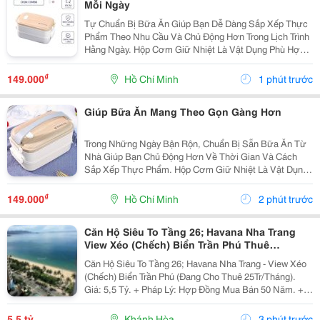
Mỗi Ngày
Tự Chuẩn Bị Bữa Ăn Giúp Bạn Dễ Dàng Sắp Xếp Thực
Phẩm Theo Nhu Cầu Và Chủ Động Hơn Trong Lịch Trình
Hằng Ngày. Hộp Cơm Giữ Nhiệt Là Vật Dụng Phù Hợp
Để Mang Cơm Đến Trường, Nơi Làm Việc Hoặc Sử
Dụng Trong Những Chuyến Đi. Ưu Tiên Thiết Kế Có
₫
149.000
Hồ Chí Minh
1 phút trước
Nhiều...
Giúp Bữa Ăn Mang Theo Gọn Gàng Hơn
Trong Những Ngày Bận Rộn, Chuẩn Bị Sẵn Bữa Ăn Từ
Nhà Giúp Bạn Chủ Động Hơn Về Thời Gian Và Cách
Sắp Xếp Thực Phẩm. Hộp Cơm Giữ Nhiệt Là Vật Dụng
Tiện Lợi, Phù Hợp Để Mang Theo Cơm Và Các Món Ăn
Kèm Khi Đi Học, Đi Làm Hoặc Di Chuyển Trong Ngày.
₫
149.000
Hồ Chí Minh
2 phút trước
Chọn...
Căn Hộ Siêu To Tầng 26; Havana Nha Trang
View Xéo (Chếch) Biển Trần Phú Thuê
25Tr/Tháng 5,5 Tỷ
Căn Hộ Siêu To Tầng 26; Havana Nha Trang - View Xéo
(Chếch) Biển Trần Phú (Đang Cho Thuê 25Tr/Tháng).
Giá: 5,5 Tỷ. + Pháp Lý: Hợp Đồng Mua Bán 50 Năm. +
Toạ Lạc: 38 Trần Phú, P Lộc Thọ, Tp Nha Trang, Tỉnh
Khánh Hoà. + Diện Tích: 160M&Sup2; Tầng 26 /...
5,5 tỷ
Khánh Hòa
3 phút trước