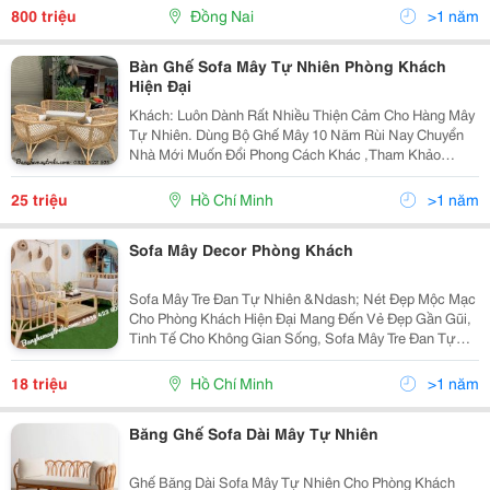
Hướng Nhà: Tây Nam &Ndash; Hợp Phong Thủy, Đón
800 triệu
Đồng Nai
>1 năm
Gió Mát Vị...
Bàn Ghế Sofa Mây Tự Nhiên Phòng Khách
Hiện Đại
Khách: Luôn Dành Rất Nhiều Thiện Cảm Cho Hàng Mây
Tự Nhiên. Dùng Bộ Ghế Mây 10 Năm Rùi Nay Chuyển
Nhà Mới Muốn Đổi Phong Cách Khác ,Tham Khảo
Nhiều Chủng Lọai Để Rồi Cuối Cùng Vẫn Quyết Định Đặt
Bộ Sofa Song Mây Tự Nhiên Cho Ngôi Nhà Mới Vâng
25 triệu
Hồ Chí Minh
>1 năm
Có...
Sofa Mây Decor Phòng Khách
Sofa Mây Tre Đan Tự Nhiên &Ndash; Nét Đẹp Mộc Mạc
Cho Phòng Khách Hiện Đại Mang Đến Vẻ Đẹp Gần Gũi,
Tinh Tế Cho Không Gian Sống, Sofa Mây Tre Đan Tự
Nhiên Là Lựa Chọn Hoàn Hảo Cho Những Ai Yêu Thích
Phong Cách Sống Xanh Và Tối Giản Chất Liệu Mây...
18 triệu
Hồ Chí Minh
>1 năm
Băng Ghế Sofa Dài Mây Tự Nhiên
Ghế Băng Dài Sofa Mây Tự Nhiên Cho Phòng Khách