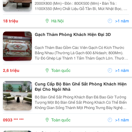
2000X800 (Mm) ▪️ Đôn : 800X500 (Mm) ▪️ Bàn Trà :
1100X550 (Mm) Chất Liệu Gỗ Tần Bì, Mút Nhật Bọc, Da
Cleo Or Vải Nỉ Hàn Màu Sắc Màu Nâu Walnut, Nệm Tùy
Chọn Màu Xuất Xứ Thiên Phú Furniture Tính Năng Sofa
18 triệu
Hà Nội
>1 năm
Phò
Gạch Thảm Phòng Khách Hiện Đại 3D
Gạch Thảm Bao Gồm Các Viên Gạch Có Kích Thước
Bằng Nhau (Thường Là Gạch 600 &Ndash; 800Mm).
Từ Đó Ghép Lại Thành 1 Tấm Thảm Gạch Lớn. Thường
Gạch Thảm Mang Hình Vuông Hoặc Hình Chữ Nhật.
Kích Thước Gạch Thảm Đa Dạng (1200X1200Mm,
2,6 triệu
Toàn quốc
>1 năm
1200X1800Mm,...
Cung Cấp Bộ Bàn Ghế Sắt Phòng Khách Hiện
Đại Cho Ngôi Nhà
Bộ Bàn Ghế Sắt Phòng Khách Bạn Đã Bao Giờ Tưởng
Tượng Một Bộ Bàn Ghế Sắt Phòng Khách Có Thể Biến
Không Gian Sống Thành Một Phòng Trưng Bày Nghệ
Thuật Chưa? Không Chỉ Đơn Thuần Là Nội Thất, Ngày
Nay Bàn Ghế Sắt Được Thiết Kế Với Tinh Thần Thẩm
0933 *** ***
Toàn quốc
>1 năm
Mỹ...