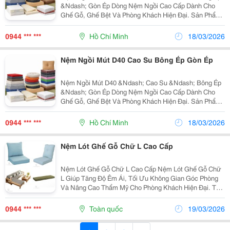
&Ndash; Gòn Ép Dòng Nệm Ngồi Cao Cấp Dành Cho
Ghế Gỗ, Ghế Bệt Và Phòng Khách Hiện Đại. Sản Phẩm
Từ Nemngoi.com&Reg; Được Thiết Kế Với Nhiều Chất
Liệu Khác Nhau Nhằm Mang Lại Độ Êm, Độ Bền Và
0944 *** ***
Hồ Chí Minh
18/03/2026
Trải...
Nệm Ngồi Mút D40 Cao Su Bông Ép Gòn Ép
Nệm Ngồi Mút D40 &Ndash; Cao Su &Ndash; Bông Ép
&Ndash; Gòn Ép Dòng Nệm Ngồi Cao Cấp Dành Cho
Ghế Gỗ, Ghế Bệt Và Phòng Khách Hiện Đại. Sản Phẩm
Từ Nemngoi.com&Reg; Được Thiết Kế Với Nhiều Chất
Liệu Khác Nhau Nhằm Mang Lại Độ Êm, Độ Bền Và
0944 *** ***
Hồ Chí Minh
18/03/2026
Trải...
Nệm Lót Ghế Gỗ Chữ L Cao Cấp
Nệm Lót Ghế Gỗ Chữ L Cao Cấp Nệm Lót Ghế Gỗ Chữ
L Giúp Tăng Độ Êm Ái, Tối Ưu Không Gian Góc Phòng
Và Nâng Cao Thẩm Mỹ Cho Phòng Khách Hiện Đại. Tối
Ưu Góc Phòng Tận Dụng Diện Tích Hiệu Quả, Tạo
Nhiều Chỗ Ngồi Hơn. May Đo Chuẩn Form...
0944 *** ***
Toàn quốc
19/03/2026