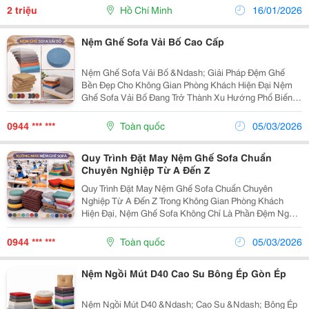
Thiết Kế Phòng Khách Ngày Càng Được Chú Trọng
2 triệu
Hồ Chí Minh
16/01/2026
Theo Hướng...
Nệm Ghế Sofa Vải Bố Cao Cấp
Nệm Ghế Sofa Vải Bố &Ndash; Giải Pháp Đệm Ghế
Bền Đẹp Cho Không Gian Phòng Khách Hiện Đại Nệm
Ghế Sofa Vải Bố Đang Trở Thành Xu Hướng Phổ Biến
Trong Thiết Kế Nội Thất Hiện Đại Nhờ Độ Bền Cao, Vẻ
Đẹp Tự Nhiên Và Khả Năng Phù Hợp Với Nhiều
0944 *** ***
Toàn quốc
05/03/2026
Phong...
Quy Trình Đặt May Nệm Ghế Sofa Chuẩn
Chuyên Nghiệp Từ A Đến Z
Quy Trình Đặt May Nệm Ghế Sofa Chuẩn Chuyên
Nghiệp Từ A Đến Z Trong Không Gian Phòng Khách
Hiện Đại, Nệm Ghế Sofa Không Chỉ Là Phần Đệm Ngồi
Giúp Tăng Sự Thoải Mái Mà Còn Góp Phần Tạo Nên Vẻ
Đẹp Và Phong Cách Cho Toàn Bộ Nội Thất. Việc Đặt
0944 *** ***
Toàn quốc
05/03/2026
May...
Nệm Ngồi Mút D40 Cao Su Bông Ép Gòn Ép
Nệm Ngồi Mút D40 &Ndash; Cao Su &Ndash; Bông Ép