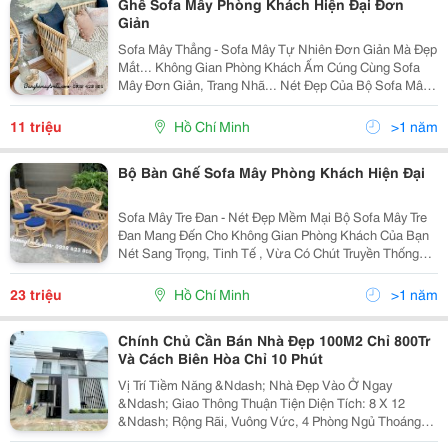
Ghế Sofa Mây Phòng Khách Hiện Đại Đơn
Giản
Sofa Mây Thẳng - Sofa Mây Tự Nhiên Đơn Giản Mà Đẹp
Mắt... Không Gian Phòng Khách Ấm Cúng Cùng Sofa
Mây Đơn Giản, Trang Nhã... Nét Đẹp Của Bộ Sofa Mây
Tự Nhiên Này Được Tạo Nên Từ Sự Sắp Xếp Thông
Minh Những Cây Mây. Những Cây Mây Đều, Chắc
11 triệu
Hồ Chí Minh
>1 năm
Chắc...
Bộ Bàn Ghế Sofa Mây Phòng Khách Hiện Đại
Sofa Mây Tre Đan - Nét Đẹp Mềm Mại Bộ Sofa Mây Tre
Đan Mang Đến Cho Không Gian Phòng Khách Của Bạn
Nét Sang Trọng, Tinh Tế , Vừa Có Chút Truyền Thống
Vừa Mang Nét Phương Tây Hiện Đại...nhờ Màu Sắc
Vàng Mây Đặc Trưng Được Phủ Pu Bóng Cùng Với
23 triệu
Hồ Chí Minh
>1 năm
Kiểu...
Chính Chủ Cần Bán Nhà Đẹp 100M2 Chỉ 800Tr
Và Cách Biên Hòa Chỉ 10 Phút
Vị Trí Tiềm Năng &Ndash; Nhà Đẹp Vào Ở Ngay
&Ndash; Giao Thông Thuận Tiện Diện Tích: 8 X 12
&Ndash; Rộng Rãi, Vuông Vức, 4 Phòng Ngủ Thoáng
Sáng - Phòng Khách Hiện Đại - Bếp Riêng Thoáng Mát