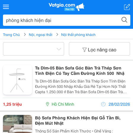
Trang Chủ
Nội, ngoại thất
Nội thất phòng khách
Lọc nâng cao
Ts Dlm-05 Bàn Sofa Góc Bàn Trà Thép Sơn
Tĩnh Điện Có Tay Cầm Đường Kính 500 Nhậ
Ts Dlm-05 Bàn Sofa Góc Bàn Trà Thép Sơn Tĩnh Điện
Đường Kính 500 Nhập Khẩu Giá Rẻ Tại Hcm Nội Thất
Capta 1.250.000 ₫ Bàn Trà Bàn Sofa Dlm-05 Bàn Trà
Phòng Khách Hiện Đại, Kiểu Dáng Thanh Mãnh, Di
Chuyển Dễ Dàng. Bàn Trang Trí Góc Sofa, Bàn K
1,25 triệu
Hồ Chí Minh
28/02/2026
Bộ Sofa Phòng Khách Hiện Đại Gỗ Tần Bì,
Đệm Mút Nhật
Thông Số Sản Phẩm Kích Thước ▪️ Ghế Văng :