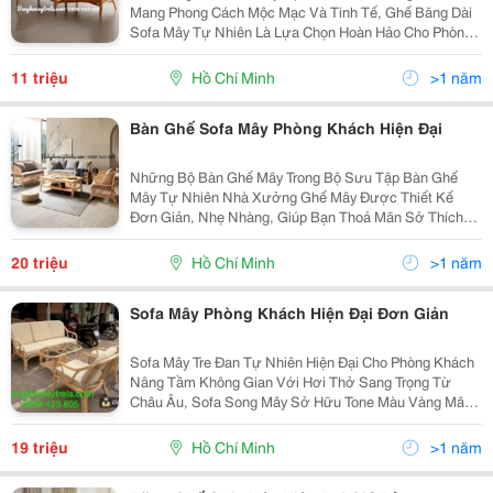
Mang Phong Cách Mộc Mạc Và Tinh Tế, Ghế Băng Dài
Sofa Mây Tự Nhiên Là Lựa Chọn Hoàn Hảo Cho Phòng
Khách Hiện Đại Yêu Thích Vẻ Đẹp Gần Gũi Với Thiên
Nhiên. Thiết Kế Dài Thoải Mái, Đệm Êm Ái, Khung
11 triệu
Hồ Chí Minh
>1 năm
Mây...
Bàn Ghế Sofa Mây Phòng Khách Hiện Đại
Những Bộ Bàn Ghế Mây Trong Bộ Sưu Tập Bàn Ghế
Mây Tự Nhiên Nhà Xưởng Ghế Mây Được Thiết Kế
Đơn Giản, Nhẹ Nhàng, Giúp Bạn Thoả Mãn Sở Thích
Yêu Thiên Nhiên Nhờ Chất Liệu Và Thiết Kế Đơn Giản,
Hiện Đại, Nhưng Không Thiếu Những Đường Cong
20 triệu
Hồ Chí Minh
>1 năm
Mềm Mại Đặc...
Sofa Mây Phòng Khách Hiện Đại Đơn Giản
Sofa Mây Tre Đan Tự Nhiên Hiện Đại Cho Phòng Khách
Nâng Tầm Không Gian Với Hơi Thở Sang Trọng Từ
Châu Âu, Sofa Song Mây Sở Hữu Tone Màu Vàng Mây
Thời Thượng Tạo Hiệu Ứng Kiến Tạo Không Gian Đỉnh
Cao, Hoàn Hảo Bao Trùm Mọi Giác Quan. Thiết Kế
19 triệu
Hồ Chí Minh
>1 năm
Cách...