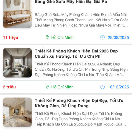
Băng Ghế Sofa Mây Hiện Đại Giá Rẻ
Băng Ghế Sofa Mây Phòng Khách Hiện Đại Là Mẫu Nội
Thất Mang Phong Cách Thanh Lịch, Kết Hợp Giữa Chất
Liệu Mây Tự Nhiên (Hoặc Nhựa Giả Mây) Với Thiết Kế
Tối Giản. Kiểu Dáng Thường Gọn Gàng, Tinh Tế, Phù
Hợp Với Không Gian Phòng Khách Sang Trọng Lẫn...
11 triệu
Hồ Chí Minh
29/08/2025
Thiết Kế Phòng Khách Hiện Đại 2026 Đẹp
Chuẩn Xu Hướng, Tối Ưu Chi Phí
Thiết Kế Phòng Khách Hiện Đại 2026 &Ndash; Đẹp
Chuẩn Xu Hướng, Tối Ưu Chi Phí Trong Nhịp Sống Hiện
Đại, Phòng Khách Không Chỉ Là Nơi Tiếp Khách Mà
Còn Là &Ldquo;Bộ Mặt&Rdquo; Của Cả Ngôi Nhà . Một
Không Gian Phòng Khách Được Thiết Kế Đúng Phong...
2 triệu
Hồ Chí Minh
16/12/2025
Thiết Kế Phòng Khách Hiện Đại Đẹp, Tối Ưu
Không Gian, Dễ Ứng Dụng
Thiết Kế Phòng Khách Hiện Đại | Đẹp, Tối Ưu Không
Gian, Dễ Ứng Dụng Phòng Khách Không Chỉ Là Nơi
Tiếp Khách Mà Còn Là &Ldquo;Bộ Mặt&Rdquo; Của
Toàn Bộ Ngôi Nhà. Trong Xu Hướng Sống Hiện Đại,