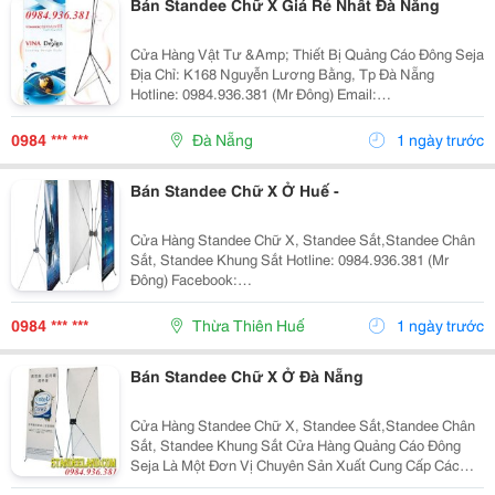
Bán Standee Chữ X Giá Rẻ Nhất Đà Nẵng
Cửa Hàng Vật Tư &Amp; Thiết Bị Quảng Cáo Đông Seja
Địa Chỉ: K168 Nguyễn Lương Bằng, Tp Đà Nẵng
Hotline: 0984.936.381 (Mr Đông) Email:
Standeedn@Gmail.com Facebook:
Https://Www.facebook.com/Standeedn?Fref=Ts
0984 *** ***
Đà Nẵng
1 ngày trước
Standee Chữ X A5 Là Loại
Bán Standee Chữ X Ở Huế -
Cửa Hàng Standee Chữ X, Standee Sắt,Standee Chân
Sắt, Standee Khung Sắt Hotline: 0984.936.381 (Mr
Đông) Facebook:
Https://Www.facebook.com/Standeechuxdn/ Cửa Hàng
Quảng Cáo Thiên Đông Là Một Đơn Vị Chuyên Sản Xuất
0984 *** ***
Thừa Thiên Huế
1 ngày trước
Cung Cấp Các Vật Phẩm Quảng Cáo T
Bán Standee Chữ X Ở Đà Nẵng
Cửa Hàng Standee Chữ X, Standee Sắt,Standee Chân
Sắt, Standee Khung Sắt Cửa Hàng Quảng Cáo Đông
Seja Là Một Đơn Vị Chuyên Sản Xuất Cung Cấp Các
Vật Phẩm Quảng Cáo Theo Yêu Cầu Khách Hàng, Đặc