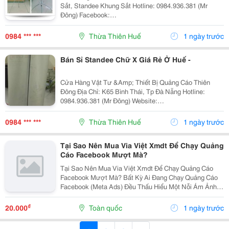
Sắt, Standee Khung Sắt Hotline: 0984.936.381 (Mr
Đông) Facebook:
Https://Www.facebook.com/Standeechuxdn/ Cửa Hàng
Quảng Cáo Thiên Đông Là Một Đơn Vị Chuyên Sản Xuất
0984 *** ***
Thừa Thiên Huế
1 ngày trước
Cung Cấp Các Vật Phẩm Quảng Cáo T
Bán Sỉ Standee Chữ X Giá Rẻ Ở Huế -
Cửa Hàng Vật Tư &Amp; Thiết Bị Quảng Cáo Thiên
Đông Địa Chỉ: K65 Bình Thái, Tp Đà Nẵng Hotline:
0984.936.381 (Mr Đông) Website:
Http://Gianhangvn.com/Standeedn Email:
Standeedn@Gmail.com Facebook:
0984 *** ***
Thừa Thiên Huế
1 ngày trước
Https://Www.facebook.com/Standeedn?Fref=Ts...
Tại Sao Nên Mua Via Việt Xmdt Để Chạy Quảng
Cáo Facebook Mượt Mà?
Tại Sao Nên Mua Via Việt Xmdt Để Chạy Quảng Cáo
Facebook Mượt Mà? Bất Kỳ Ai Đang Chạy Quảng Cáo
Facebook (Meta Ads) Đều Thấu Hiểu Một Nỗi Ám Ảnh
Mang Tên: "Tài Khoản Quảng Cáo Bị Vô Hiệu Hóa".
Trong Những Đợt "Bão" Càn Quét Thuật Toán Của
₫
20.000
Toàn quốc
1 ngày trước
Meta,...