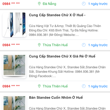
Biệt Là Phân Phối Bán Lẽ Standee, Baner Cuốn Nhôm...
0984 *** ***
Đà Nẵng
1 ngày trước
Chúng
Cung Cấp Standee Chữ X Ở Huế -
Cửa Hàng Vật Tư &Amp; Thiết Bị Quảng Cáo Thiên
Đông Địa Chỉ: K65 Bình Thái, Tp Đà Nẵng Hotline:
0984.936.381 (Mr Đông) Website:
Http://Gianhangvn.com/Standeedn Email:
Standeedn@Gmail.com Facebook:
0984 *** ***
Thừa Thiên Huế
1 ngày trước
Https://Www.facebook.com/Standeedn?Fre
Cung Cấp Standee Chữ X Giá Rẻ Ở Huế
Cửa Hàng Standee Chữ X, Standee Sắt,Standee Chân
Sắt, Standee Khung Sắt Hotline: 0984.936.381 (Mr
Đông) Facebook:
Https://Www.facebook.com/Standeechuxdn/ Cửa Hàng
Quảng Cáo Thiên Đông Là Một Đơn Vị Chuyên Sản Xuất
0984 *** ***
Thừa Thiên Huế
1 ngày trước
Cung Cấp Các Vật Phẩm Quảng Cáo T
Bán Standee Cuốn Nhôm Ở Huế
Cửa Hàng Standee Chữ X, Standee Sắt,Standee Chân