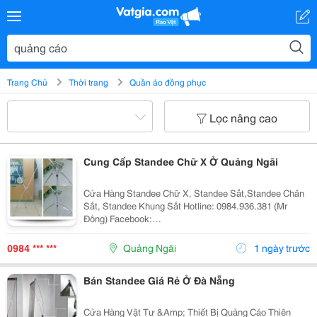
Trang Chủ
Thời trang
Quần áo đồng phục
Lọc nâng cao
Cung Cấp Standee Chữ X Ở Quảng Ngãi
Cửa Hàng Standee Chữ X, Standee Sắt,Standee Chân
Sắt, Standee Khung Sắt Hotline: 0984.936.381 (Mr
Đông) Facebook:
Https://Www.facebook.com/Standeechuxdn/ Cửa Hàng
Quảng Cáo Thiên Đông Là Một Đơn Vị Chuyên Sản Xuất
0984 *** ***
Quảng Ngãi
1 ngày trước
Cung Cấp Các Vật Phẩm Quảng Cáo T
Bán Standee Giá Rẻ Ở Đà Nẵng
Cửa Hàng Vật Tư &Amp; Thiết Bị Quảng Cáo Thiên