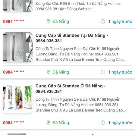
Đông Địa Chỉ: K65 Bình Thái, Tp Đà Nẵng Hotline:
0984.936.381 (Mr Đông) Website:
Http://Gianhangvn.com/Standeedn Email:
Standeedn@Gmail.com - Cung Cấp Standee Các Loại.
0984 *** ***
Đà Nẵng
1 ngày trước
(Standee X Tiêu Chu
Cung Cấp Sỉ Standee Tại Đà Nẵng -
0984.936.381
Công Ty Tnhh Nguyen Seja Đại Chỉ: K168 Nguyễn
Lương Bằng, Tp Đà Nẵng Hotline: 0984.936.381
Standee Chữ X A5 Là Loại Banner Treo Quảng Cáo
Được Sử Dụng Rộng Rãi Nhờ Giá Thành Vừa Phải Và
Độ Cứng, Vững Chãi Của Nó. Với Cấu Trúc Khung
0984 *** ***
Đà Nẵng
1 ngày trước
Sườn B
Cung Cấp Sỉ Standee Ở Đà Nẵng -
0984.936.381
Công Ty Tnhh Nguyen Seja Đại Chỉ: K168 Nguyễn
Lương Bằng, Tp Đà Nẵng Hotline: 0984.936.381
Standee Chữ X A5 Là Loại Banner Treo Quảng Cáo
Được Sử Dụng Rộng Rãi Nhờ Giá Thành Vừa Phải Và
Độ Cứng, Vững Chãi Của Nó. Với Cấu Trúc Khung
0984 *** ***
Đà Nẵng
1 ngày trước
Sườn B