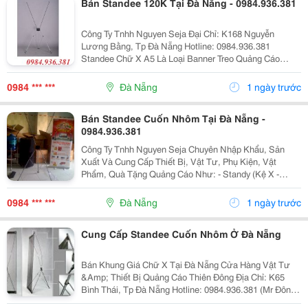
Bán Standee 120K Tại Đà Nẵng - 0984.936.381
Công Ty Tnhh Nguyen Seja Đại Chỉ: K168 Nguyễn
Lương Bằng, Tp Đà Nẵng Hotline: 0984.936.381
Standee Chữ X A5 Là Loại Banner Treo Quảng Cáo
Được Sử Dụng Rộng Rãi Nhờ Giá Thành Vừa Phải Và
Độ Cứng, Vững Chãi Của Nó. Với Cấu Trúc Khung
0984 *** ***
Đà Nẵng
1 ngày trước
Sườn B
Bán Standee Cuốn Nhôm Tại Đà Nẵng -
0984.936.381
Công Ty Tnhh Nguyen Seja Chuyên Nhập Khẩu, Sản
Xuất Và Cung Cấp Thiết Bị, Vật Tư, Phụ Kiện, Vật
Phẩm, Quà Tặng Quảng Cáo Như: - Standy (Kệ X -
Stands - X Banner - Standee...) - Giá Chữ X (Gx-06) ,
Khung Sắt Sơn Tĩnh Điện ( Loại Tiêu Chuẩn, P
0984 *** ***
Đà Nẵng
1 ngày trước
Cung Cấp Standee Cuốn Nhôm Ở Đà Nẵng
Bán Khung Giá Chữ X Tại Đà Nẵng Cửa Hàng Vật Tư
&Amp; Thiết Bị Quảng Cáo Thiên Đông Địa Chỉ: K65
Bình Thái, Tp Đà Nẵng Hotline: 0984.936.381 (Mr Đông)
Website: Http://Gianhangvn.com/Standeedn Email: