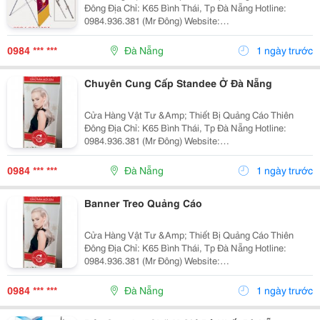
Đông Địa Chỉ: K65 Bình Thái, Tp Đà Nẵng Hotline:
0984.936.381 (Mr Đông) Website:
Http://Gianhangvn.com/Standeedn Email:
Standeedn@Gmail.com Standee Chữ X A5 Là Loại
0984 *** ***
Đà Nẵng
1 ngày trước
Banner Treo Qu
Chuyên Cung Cấp Standee Ở Đà Nẵng
Cửa Hàng Vật Tư &Amp; Thiết Bị Quảng Cáo Thiên
Đông Địa Chỉ: K65 Bình Thái, Tp Đà Nẵng Hotline:
0984.936.381 (Mr Đông) Website:
Http://Gianhangvn.com/Standeedn Email:
Standeedn@Gmail.com Standee Chữ X A5 Là Loại
0984 *** ***
Đà Nẵng
1 ngày trước
Banner Treo Quảng Cáo Đ
Banner Treo Quảng Cáo
Cửa Hàng Vật Tư &Amp; Thiết Bị Quảng Cáo Thiên
Đông Địa Chỉ: K65 Bình Thái, Tp Đà Nẵng Hotline:
0984.936.381 (Mr Đông) Website:
Http://Gianhangvn.com/Standeedn Email:
Standeedn@Gmail.com Standee Chữ X A5 Là Loại
0984 *** ***
Đà Nẵng
1 ngày trước
Banner Treo Quảng Cá