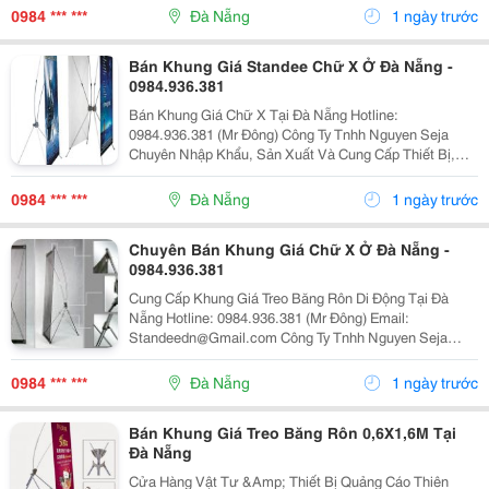
Standeedn@Gmail.com Facebook:
0984 *** ***
Đà Nẵng
1 ngày trước
Bán Khung Giá Standee Chữ X Ở Đà Nẵng -
0984.936.381
Bán Khung Giá Chữ X Tại Đà Nẵng Hotline:
0984.936.381 (Mr Đông) Công Ty Tnhh Nguyen Seja
Chuyên Nhập Khẩu, Sản Xuất Và Cung Cấp Thiết Bị,
Vật Tư, Phụ Kiện, Vật Phẩm, Quà Tặng Quảng Cáo
Như: - Standy (Kệ X - Stands - X Banner - Standee.
0984 *** ***
Đà Nẵng
1 ngày trước
Chuyên Bán Khung Giá Chữ X Ở Đà Nẵng -
0984.936.381
Cung Cấp Khung Giá Treo Băng Rôn Di Động Tại Đà
Nẵng Hotline: 0984.936.381 (Mr Đông) Email:
Standeedn@Gmail.com Công Ty Tnhh Nguyen Seja
Chuyên Nhập Khẩu, Sản Xuất Và Cung Cấp Thiết Bị,
Vật Tư, Phụ Kiện, Vật Phẩm, Quà Tặng Quảng Cáo Nh
0984 *** ***
Đà Nẵng
1 ngày trước
Bán Khung Giá Treo Băng Rôn 0,6X1,6M Tại
Đà Nẵng
Cửa Hàng Vật Tư &Amp; Thiết Bị Quảng Cáo Thiên