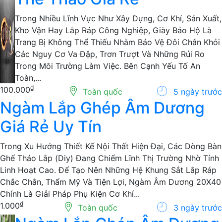
Thể Thao Giá Rẻ
Trong Nhiều Lĩnh Vực Như Xây Dựng, Cơ Khí, Sản Xuất,
Kho Vận Hay Lắp Ráp Công Nghiệp, Giày Bảo Hộ Là
Trang Bị Không Thể Thiếu Nhằm Bảo Vệ Đôi Chân Khỏi
Các Nguy Cơ Va Đập, Trơn Trượt Và Những Rủi Ro
Trong Môi Trường Làm Việc. Bên Cạnh Yếu Tố An
Toàn,...
₫
100.000
Toàn quốc
5 ngày trước
Ngàm Lắp Ghép Âm Dương
Giá Rẻ Uy Tín
Trong Xu Hướng Thiết Kế Nội Thất Hiện Đại, Các Dòng
Bàn Ghế Tháo Lắp (Diy) Đang Chiếm Lĩnh Thị Trường
Nhờ Tính Linh Hoạt Cao. Để Tạo Nên Những Hệ Khung
Sắt Lắp Ráp Chắc Chắn, Thẩm Mỹ Và Tiện Lợi, Ngàm
Âm Dương 20X40 Chính Là Giải Pháp Phụ Kiện Cơ
Khí...