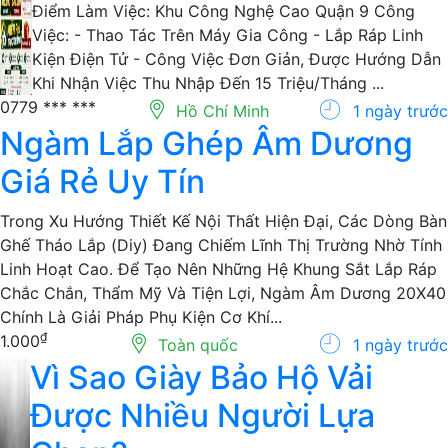
Công Ty Điện Tử Tuyển Dụng Công Nhân Sản Xuất Địa
Điểm Làm Việc: Khu Công Nghệ Cao Quận 9 Công
Việc: - Thao Tác Trên Máy Gia Công - Lắp Ráp Linh
Kiện Điện Tử - Công Việc Đơn Giản, Được Hướng Dẫn
Khi Nhận Việc Thu Nhập Đến 15 Triệu/Tháng ...
0779 *** ***
Hồ Chí Minh
1 ngày trước
Ngàm Lắp Ghép Âm Dương
Giá Rẻ Uy Tín
Trong Xu Hướng Thiết Kế Nội Thất Hiện Đại, Các Dòng Bàn
Ghế Tháo Lắp (Diy) Đang Chiếm Lĩnh Thị Trường Nhờ Tính
Linh Hoạt Cao. Để Tạo Nên Những Hệ Khung Sắt Lắp Ráp
Chắc Chắn, Thẩm Mỹ Và Tiện Lợi, Ngàm Âm Dương 20X40
Chính Là Giải Pháp Phụ Kiện Cơ Khí...
₫
1.000
Toàn quốc
1 ngày trước
Vì Sao Giày Bảo Hộ Vải