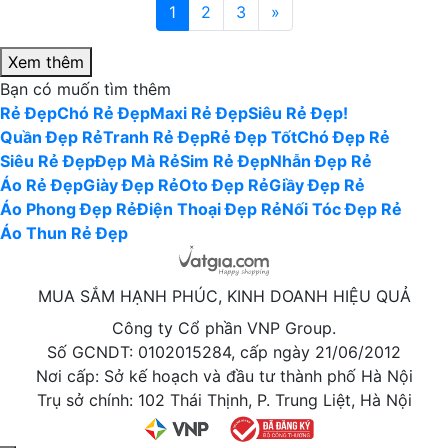
0931 *** ***
Toàn quốc
1 ngày trước
1
2
3
»
Xem thêm
Bạn có muốn tìm thêm
Rẻ Đẹp
Chó Rẻ Đẹp
Maxi Rẻ Đẹp
Siêu Rẻ Đẹp!
Quần Đẹp Rẻ
Tranh Rẻ Đẹp
Rẻ Đẹp Tốt
Chó Đẹp Rẻ
Siêu Rẻ Đẹp
Đẹp Mà Rẻ
Sim Rẻ Đẹp
Nhẫn Đẹp Rẻ
Áo Rẻ Đẹp
Giày Đẹp Rẻ
Oto Đẹp Rẻ
Giầy Đẹp Rẻ
Áo Phong Đẹp Rẻ
Điện Thoại Đẹp Rẻ
Nối Tóc Đẹp Rẻ
Áo Thun Rẻ Đẹp
MUA SẮM HẠNH PHÚC, KINH DOANH HIỆU QUẢ
Công ty Cổ phần VNP Group.
Số GCNDT: 0102015284, cấp ngày 21/06/2012
Nơi cấp: Sở kế hoạch và đầu tư thành phố Hà Nội