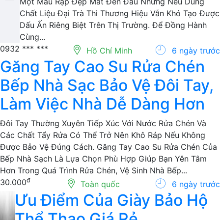
Linh Hồn Tạo Nên Sự Khác Biệt Cho Mỗi Bộ Sưu Tập.
Một Mẫu Rập Đẹp Mắt Đến Đâu Nhưng Nếu Dùng
Chất Liệu Đại Trà Thì Thương Hiệu Vẫn Khó Tạo Được
Dấu Ấn Riêng Biệt Trên Thị Trường. Để Đồng Hành
Cùng...
0932 *** ***
Hồ Chí Minh
6 ngày trước
Găng Tay Cao Su Rửa Chén
Bếp Nhà Sạc Bảo Vệ Đôi Tay,
Làm Việc Nhà Dễ Dàng Hơn
Đôi Tay Thường Xuyên Tiếp Xúc Với Nước Rửa Chén Và
Các Chất Tẩy Rửa Có Thể Trở Nên Khô Ráp Nếu Không
Được Bảo Vệ Đúng Cách. Găng Tay Cao Su Rửa Chén Của
Bếp Nhà Sạch Là Lựa Chọn Phù Hợp Giúp Bạn Yên Tâm
Hơn Trong Quá Trình Rửa Chén, Vệ Sinh Nhà Bếp...
₫
30.000
Toàn quốc
6 ngày trước
Ưu Điểm Của Giày Bảo Hộ