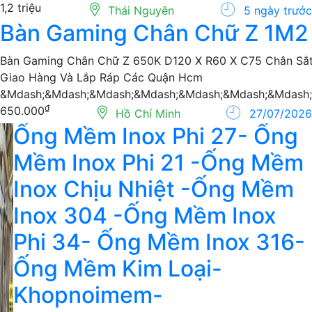
1,2 triệu
Thái Nguyên
5 ngày trước
Bàn Gaming Chân Chữ Z 1M2
Bàn Gaming Chân Chữ Z 650K D120 X R60 X C75 Chân Sắt
Giao Hàng Và Lắp Ráp Các Quận Hcm
&Mdash;&Mdash;&Mdash;&Mdash;&Mdash;&Mdash;&Mdash;
₫
650.000
Hồ Chí Minh
27/07/2026
Ống Mềm Inox Phi 27- Ống
Mềm Inox Phi 21 -Ống Mềm
Inox Chịu Nhiệt -Ống Mềm
Inox 304 -Ống Mềm Inox
Phi 34- Ống Mềm Inox 316-
Ống Mềm Kim Loại-
Khopnoimem-