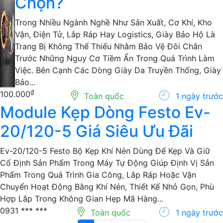
Được Nhiều Người Lựa
Chọn?
Trong Nhiều Ngành Nghề Như Sản Xuất, Cơ Khí, Kho
Vận, Điện Tử, Lắp Ráp Hay Logistics, Giày Bảo Hộ Là
Trang Bị Không Thể Thiếu Nhằm Bảo Vệ Đôi Chân
Trước Những Nguy Cơ Tiềm Ẩn Trong Quá Trình Làm
Việc. Bên Cạnh Các Dòng Giày Da Truyền Thống, Giày
Bảo...
₫
100.000
Toàn quốc
1 ngày trước
Module Kẹp Dòng Festo Ev-
20/120-5 Giá Siêu Ưu Đãi
Ev-20/120-5 Festo Bộ Kẹp Khí Nén Dùng Để Kẹp Và Giữ
Cố Định Sản Phẩm Trong Máy Tự Động Giúp Định Vị Sản
Phẩm Trong Quá Trình Gia Công, Lắp Ráp Hoặc Vận
Chuyển Hoạt Động Bằng Khí Nén, Thiết Kế Nhỏ Gọn, Phù
Hợp Lắp Trong Không Gian Hẹp Mã Hàng...