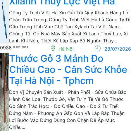
Xilanh Thủy Lực Việt Hà
Công Ty Tnhh Việt Hà Xin Gửi Tới Quý Khách Hàng Lời
Chào Trân Trọng. Công Ty Tnhh Việt Hà Là Công Ty Đi
Đầu Trong Lĩnh Vực Chế Tạo Xylanh Tại Việt Nam.
Chúng Tôi Có Nhà Máy Sản Xuất Xi Lanh Thuỷ Lực, Xi
Lanh Khí Nén, Thiết Kế Lắp Ráp Bộ Nguồn Thủy...
0986 *** ***
Hà Nội
28/07/2026
Thước Gỗ 3 Mảnh Đo
Chiều Cao - Cân Sức Khỏe
Tại Hà Nội - Tphcm
Dơn Vị Chuyên Sản Xuất - Phân Phối - Sửa Chữa Bảo
Hành Các Loại Thước Gỗ, Vật Tư Y Tế Về Gỗ Thước
Gỗ Sinh Trắc Học: - Đo Chiều Cao - Đo 2 Tư Thế:
Đứng Nằm - Phương Án Gấp Gọn Và Lắp Ráp Thuận
Lợi Bước Vào Đứng Dùng Con Chặn Để Áp Mức
Chiều...