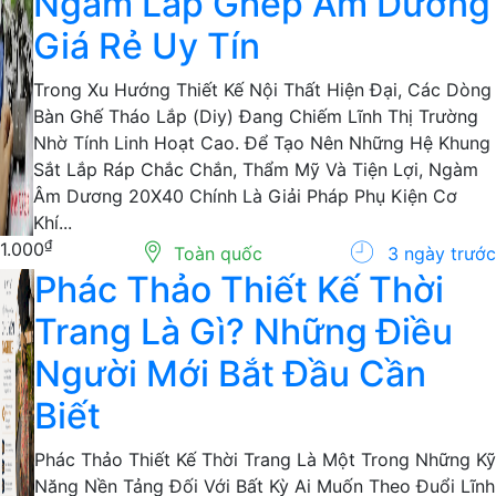
₫
1.000
Toàn quốc
3 ngày trước
Ngàm Lắp Ghép Âm Dương
Giá Rẻ Uy Tín
Trong Xu Hướng Thiết Kế Nội Thất Hiện Đại, Các Dòng
Bàn Ghế Tháo Lắp (Diy) Đang Chiếm Lĩnh Thị Trường
Nhờ Tính Linh Hoạt Cao. Để Tạo Nên Những Hệ Khung
Sắt Lắp Ráp Chắc Chắn, Thẩm Mỹ Và Tiện Lợi, Ngàm
Âm Dương 20X40 Chính Là Giải Pháp Phụ Kiện Cơ
Khí...
₫
1.000
Toàn quốc
3 ngày trước
Phác Thảo Thiết Kế Thời
Trang Là Gì? Những Điều
Người Mới Bắt Đầu Cần
Biết