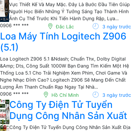
Phác Thảo Thiết Kế Thời Trang Là Một Trong Những Kỹ
Năng Nền Tảng Đối Với Bất Kỳ Ai Muốn Theo Đuổi Lĩnh
Vực Thiết Kế Và May Mặc. Đây Là Bước Đầu Tiên Giúp
Người Học Biến Những Ý Tưởng Sáng Tạo Thành Hình
Ảnh Cụ Thể Trước Khi Tiến Hành Dựng Rập, Lựa...
0906 *** ***
Đắc Lắc
3 ngày trước
Loa Máy Tính Logitech Z906
(5.1)
Loa Logitech Z906 5.1 &Ndash; Chuẩn Thx, Dolby Digital
&Amp; Dts, Công Suất 1000W Bạn Đang Tìm Kiếm Một Hệ
Thống Loa 5.1 Cho Trải Nghiệm Xem Phim, Chơi Game Và
Nghe Nhạc Đỉnh Cao? Logitech Z906 Sẽ Mang Đến Chất
Lượng Âm Thanh Chuẩn Rạp Ngay Tại Nhà...
0906 *** ***
Hồ Chí Minh
3 ngày trước
Công Ty Điện Tử Tuyển
Dụng Công Nhân Sản Xuất