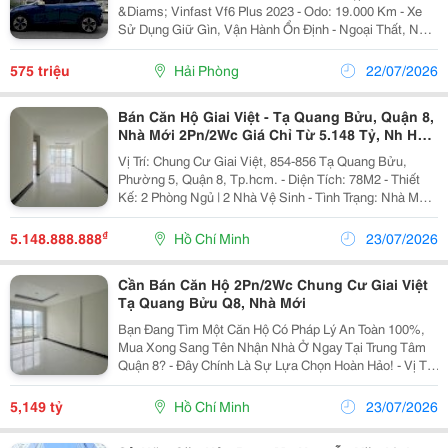
&Diams; Vinfast Vf6 Plus 2023 - Odo: 19.000 Km - Xe
Sử Dụng Giữ Gìn, Vận Hành Ổn Định - Ngoại Thất, Nội
Thất Đẹp - Giấy Tờ Đầy Đủ, Sang Tên Nhanh &Diams;
Giá Bán: 575.000.000 Đồng (Có Thương Lượng...
575 triệu
Hải Phòng
22/07/2026
Bán Căn Hộ Giai Việt - Tạ Quang Bửu, Quận 8,
Nhà Mới 2Pn/2Wc Giá Chỉ Từ 5.148 Tỷ, Nh Hỗ
Trợ Vay
Vị Trí: Chung Cư Giai Việt, 854-856 Tạ Quang Bửu,
Phường 5, Quận 8, Tp.hcm. - Diện Tích: 78M2 - Thiết
Kế: 2 Phòng Ngủ | 2 Nhà Vệ Sinh - Tình Trạng: Nhà Mới,
Bàn Giao Hoàn Thiện Cơ Bản. - Pháp Lý: Đã Có Sổ
Hồng (Sang Tên Nhận Nhà Ngay, Ngân...
₫
5.148.888.888
Hồ Chí Minh
23/07/2026
Cần Bán Căn Hộ 2Pn/2Wc Chung Cư Giai Việt
Tạ Quang Bửu Q8, Nhà Mới
Bạn Đang Tìm Một Căn Hộ Có Pháp Lý An Toàn 100%,
Mua Xong Sang Tên Nhận Nhà Ở Ngay Tại Trung Tâm
Quận 8? - Đây Chính Là Sự Lựa Chọn Hoàn Hảo! - Vị Trí:
Chung Cư Giai Việt, Mặt Tiền 854-856 Tạ Quang Bửu,
Phường 5, Quận 8. - Diện Tích: 78M2...
5,149 tỷ
Hồ Chí Minh
23/07/2026