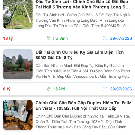
Đầu Tư Sinh Lời - Chính Chủ Bán Lô Đất Đẹp
Tại Ngã 5 Trương Văn Kỉnh Phường Long Đức,
Vĩnh Long
Đầu Tư Sinh Lời - Chính Chủ Bán Lô Đất Đẹp Tại Ngã 5
Trương Văn Kỉnh Phường Long Đức, Vĩnh Long (Xã
Long Đức Tp Trà Vinh Cũ) - Diện Tích: 5.400M&Sup2; -
Giá Bán: 18 Tỷ(Thương Lượng) - Pháp Lý Rõ Ràng,
Sang Tên Nhanh Chóng. Https://Goo.gl/Maps/Jx...
18 tỷ
Trà Vinh
29/07/2026
Đất Tái Định Cư Kiêu Kỵ Gia Lâm Diện Tích
80M2 Giá Chỉ 8 Tỷ
Cần Bán Nhanh Mảnh Đất Đẹp Tại Kiêu Kỵ Gia Lâm
Diện Tích 80M2 Mặt Tiền 4.5M. Đường Rộng Oto Tránh
Vỉa Hè Vị Trí Đẹp Gần Vinoceanpark , Gần Trường Học,
Chợ Kiêu Kỵ Tiện Ích Đầy Đủ. Sổ Đỏ Pháp Lý Đầy Đủ
Sang Tên Giá Bán 8...
8 tỷ
Hà Nội
29/07/2026
Chính Chủ Cần Bán Gấp Duplex Hiếm Tại Feliz
En Vista - 103M2, Full Nội Thất Cao Cấp
Chính Chủ Bán Căn Duplex 2Pn 2Wc Tại Feliz En Vista,
Quận 2. - Diện Tích Tim Tường: 103M2 - Diện Tích
Thông Thuỷ: 90,2M2 - Ban Công Tây Bắc, Cửa Chính
Đông Nam. Balcon Tây Bắc - View Landmark 81. - Đã