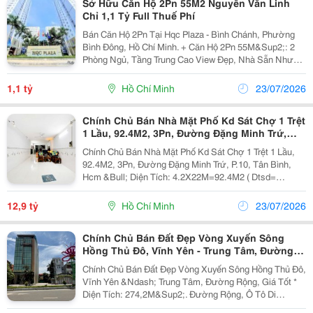
Sở Hữu Căn Hộ 2Pn 55M2 Nguyễn Văn Linh
Chỉ 1,1 Tỷ Full Thuế Phí
Bán Căn Hộ 2Pn Tại Hqc Plaza - Bình Chánh, Phường
Bình Đông, Hồ Chí Minh. + Căn Hộ 2Pn 55M&Sup2;: 2
Phòng Ngủ, Tầng Trung Cao View Đẹp, Nhà Sẵn Như
Hình, Tặng 1 Ít Nội Thất Kèm Theo. + Giá Bán Bao Toàn
Bộ Thuế Phí Sổ Và Hồ Sơ Sang Tên: 1,1 Tỷ. +...
1,1 tỷ
Hồ Chí Minh
23/07/2026
Chính Chủ Bán Nhà Mặt Phố Kd Sát Chợ 1 Trệt
1 Lầu, 92.4M2, 3Pn, Đường Đặng Minh Trứ,
P.10, Tân Bình, Hcm
Chính Chủ Bán Nhà Mặt Phố Kd Sát Chợ 1 Trệt 1 Lầu,
92.4M2, 3Pn, Đường Đặng Minh Trứ, P.10, Tân Bình,
Hcm &Bull; Diện Tích: 4.2X22M=92.4M2 ( Dtsd=
180M2) &Bull; Sổ Hồng Riêng, Pháp Lý Rõ Ràng, Sang
Tên Công Chứng Ngay. &Bull; Nhà Btct Kiên Cố 1...
12,9 tỷ
Hồ Chí Minh
23/07/2026
Chính Chủ Bán Đất Đẹp Vòng Xuyến Sông
Hồng Thủ Đô, Vĩnh Yên - Trung Tâm, Đường
Rộng, Giá Tốt
Chính Chủ Bán Đất Đẹp Vòng Xuyến Sông Hồng Thủ Đô,
Vĩnh Yên &Ndash; Trung Tâm, Đường Rộng, Giá Tốt *
Diện Tích: 274,2M&Sup2;. Đường Rộng, Ô Tô Di
Chuyển Thuận Tiện. Pháp Lý: Sổ Đỏ Chính Chủ, Sang