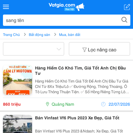
Trang Chủ
Bất động sản
Mua, bán đất
Lọc nâng cao
Hàng Hiếm Có Khó Tìm, Giá Tốt Anh Chị Đầu
Tư
Hàng Hiếm Có Khó Tìm Giá Tốt Để Anh Chị Đầu Tư Giá
Chỉ Từ 8Xx Triệu/Lô ✅ Đường Rộng, Thông Thoáng, Ô
Tô Lưu Thông Thuận Tiện. ✅ Sổ Hồng Riêng Từng Lô
&Ndash; Công Chứng Sang Tên Ngay. ✅ Hỗ Trợ Vay
Ngân Hàng, Thủ Tục Nhanh Gọn. ✅ Khu Dân Cư Hiện...
860 triệu
Quảng Nam
22/07/2026
Bán Vinfast Vf6 Plus 2023 Xe Đẹp, Giá Tốt
Bán Vinfast Vf6 Plus 2023 &Ndash; Xe Đẹp, Giá Tốt