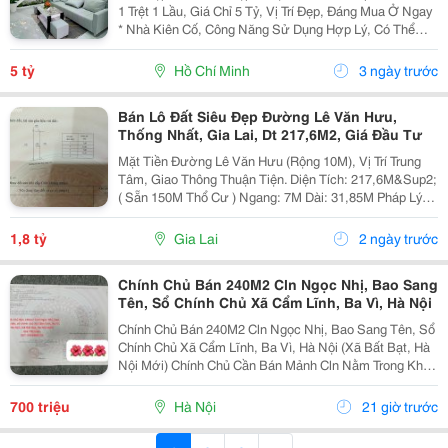
1 Trệt 1 Lầu, Giá Chỉ 5 Tỷ, Vị Trí Đẹp, Đáng Mua Ở Ngay
* Nhà Kiên Cố, Công Năng Sử Dụng Hợp Lý, Có Thể
Vào Ở Ngay. - Pháp Lý Rõ Ràng, Thuận Tiện Giao Dịch.
- Sổ Hồng Riêng, Sang Tên Ngay * Vị Trí...
5 tỷ
Hồ Chí Minh
3 ngày trước
Bán Lô Đất Siêu Đẹp Đường Lê Văn Hưu,
Thống Nhất, Gia Lai, Dt 217,6M2, Giá Đầu Tư
Mặt Tiền Đường Lê Văn Hưu (Rộng 10M), Vị Trí Trung
Tâm, Giao Thông Thuận Tiện. Diện Tích: 217,6M&Sup2;
( Sẵn 150M Thổ Cư ) Ngang: 7M Dài: 31,85M Pháp Lý:
Sổ Hồng Riêng, Sang Tên Nhanh. Ưu Điểm Nổi Bật: *
Ngay Khu Dân Cư Đông Đúc, Trung...
1,8 tỷ
Gia Lai
2 ngày trước
Chính Chủ Bán 240M2 Cln Ngọc Nhị, Bao Sang
Tên, Sổ Chính Chủ Xã Cẩm Lĩnh, Ba Vì, Hà Nội
Chính Chủ Bán 240M2 Cln Ngọc Nhị, Bao Sang Tên, Sổ
Chính Chủ Xã Cẩm Lĩnh, Ba Vì, Hà Nội (Xã Bất Bạt, Hà
Nội Mới) Chính Chủ Cần Bán Mảnh Cln Nằm Trong Khu
Dân Cư Lâu Đời Có Thể Lên Thổ Cư Ở Cẩm Lĩnh, Ba
Vì:lh*0O9O4669755 - Đất Vuông Vắn View Cánh...
700 triệu
Hà Nội
21 giờ trước