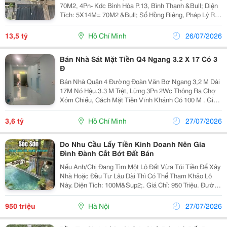
70M2, 4Pn- Kdc Bình Hòa P.13, Bình Thạnh &Bull; Diện
Tích: 5X14M= 70M2 &Bull; Sổ Hồng Riêng, Pháp Lý Rõ
Ràng, Sang Tên Công Chứng Ngay. &Bull; Nhà Btct
Kiên Cố 1 Trệt 2 Lầu Sân Thượng Trước, Sau...
13,5 tỷ
Hồ Chí Minh
26/07/2026
Bán Nhà Sát Mặt Tiền Q4 Ngang 3.2 X 17 Có 3
Đ
Bán Nhà Quận 4 Đường Đoàn Văn Bơ Ngang 3,2 M Dài
17M Nó Hậu.3.3 M Trệt, Lững 3Pn 2Wc Thông Ra Chợ
Xóm Chiếu, Cách Mặt Tiền Vĩnh Khánh Có 100 M . Giấy
Tờ Pháp Lý Rõ Ràng Sổ Hồng Riêng Công Chúng Sang
Tên Chính Chủ Diện Tích 55 M2 Đất . Giá...
3,6 tỷ
Hồ Chí Minh
27/07/2026
Do Nhu Cầu Lấy Tiền Kinh Doanh Nên Gia
Đình Đành Cắt Bớt Đất Bán
Nếu Anh/Chị Đang Tìm Một Lô Đất Vừa Túi Tiền Để Xây
Nhà Hoặc Đầu Tư Lâu Dài Thì Có Thể Tham Khảo Lô
Này. Diện Tích: 100M&Sup2;. Giá Chỉ: 950 Triệu. Đường
Ô Tô Vào Tận Đất. Khu Dân Cư Hiện Hữu, Điện Nước
Đầy Đủ. Pháp Lý Rõ Ràng, Sang Tên...
950 triệu
Hà Nội
27/07/2026