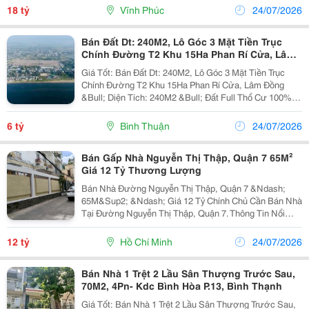
Tên Nhanh. Phù Hợp Xây Biệt Thự, Nhà Ở, Văn
18 tỷ
Vĩnh Phúc
24/07/2026
Phòng...
Bán Đất Dt: 240M2, Lô Góc 3 Mặt Tiền Trục
Chính Đường T2 Khu 15Ha Phan Rí Cửa, Lâm
Đồng
Giá Tốt: Bán Đất Dt: 240M2, Lô Góc 3 Mặt Tiền Trục
Chính Đường T2 Khu 15Ha Phan Rí Cửa, Lâm Đồng
&Bull; Diện Tích: 240M2 &Bull; Đất Full Thổ Cư 100%
&Ndash; Xây Dựng Tự Do. &Bull; Sổ Hồng Riêng, Pháp
Lý Rõ Ràng, Sang Tên Công Chứng Ngay. - Vị...
6 tỷ
Bình Thuận
24/07/2026
Bán Gấp Nhà Nguyễn Thị Thập, Quận 7 65M²
Giá 12 Tỷ Thương Lượng
Bán Nhà Đường Nguyễn Thị Thập, Quận 7 &Ndash;
65M&Sup2; &Ndash; Giá 12 Tỷ Chính Chủ Cần Bán Nhà
Tại Đường Nguyễn Thị Thập, Quận 7. Thông Tin Nổi
Bật: Diện Tích: 65M&Sup2; Giá Bán: 12 Tỷ (Thương
Lượng) Pháp Lý: Sổ Hồng Riêng, Sang Tên...
12 tỷ
Hồ Chí Minh
24/07/2026
Bán Nhà 1 Trệt 2 Lầu Sân Thượng Trước Sau,
70M2, 4Pn- Kdc Bình Hòa P.13, Bình Thạnh
Giá Tốt: Bán Nhà 1 Trệt 2 Lầu Sân Thượng Trước Sau,