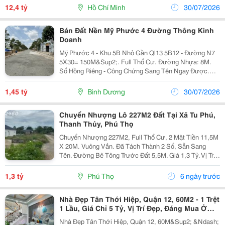
Có Sổ Hồng, Công Chứng Sang Tên Nhanh...
12,4 tỷ
Hồ Chí Minh
30/07/2026
Bán Đất Nền Mỹ Phước 4 Đường Thông Kinh
Doanh
Mỹ Phước 4 - Khu 5B Nhỏ Gần Ql13 5B12 - Đường N7
5X30= 150M&Sup2;. Full Thổ Cư. Đường Nhựa: 8M.
Sổ Hồng Riêng - Công Chứng Sang Tên Ngay Được.
Đất Gần Ql13; Gần Cây Xăng Asd, Gần Khu Công
Nghiệp - Công Nghệ Cao Thới Hòa; Gần Ubnd Phường.
1,45 tỷ
Bình Dương
30/07/2026
Cách...
Chuyển Nhượng Lô 227M2 Đất Tại Xã Tu Phú,
Thanh Thủy, Phú Thọ
Chuyển Nhượng 227M2, Full Thổ Cư, 2 Mặt Tiền 11,5M
X 20M. Vuông Vắn. Đã Tách Thành 2 Sổ, Sẵn Sang
Tên. Đường Bê Tông Trước Đất 5,5M. Giá 1,3 Tỷ. Vị Trí
Cách Đường Hồ Chí Minh Chỉ 30M, Cách Khu Vườn
Vua 5Km, Từ Trung Tâm Hà Nội Về Hết 1H Chạy...
1,3 tỷ
Phú Thọ
6 ngày trước
Nhà Đẹp Tân Thới Hiệp, Quận 12, 60M2 - 1 Trệt
1 Lầu, Giá Chỉ 5 Tỷ, Vị Trí Đẹp, Đáng Mua Ở
Ngay
Nhà Đẹp Tân Thới Hiệp, Quận 12, 60M&Sup2; &Ndash;