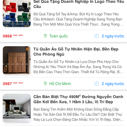
Set Qùa Tặng Doanh Nghiệp In Logo Theo Yêu
Cầu
Bộ Quà Tặng Sổ Tay &Amp; Bút Ký In Logo Theo Yêu
Cầu &Ndash; Quà Tặng Doanh Nghiệp Sang Trọng Bạn
Đang Tìm Một Món Quà Vừa Thiết Thực , Sang Trọng
Vừa Giúp Quảng Bá Thương Hiệu Hiệu Quả? Bộ Quà
Tặng Sổ Tay &Amp; Bút Ký Chính Là Lựa Chọn Được...
0868 *** ***
Toàn quốc
2 ngày trước
Tủ Quần Áo Gỗ Tự Nhiên Hiện Đại, Bền Đẹp
Cho Phòng Ngủ
Tủ Quần Áo Gỗ Tự Nhiên Là Lựa Chọn Phù Hợp Cho
Những Ai Yêu Thích Vẻ Đẹp Ấm Áp, Sang Trọng Và Có
Độ Bền Cao Theo Thời Gian. Thiết Kế Tủ Rộng Rãi, Bố
Trí Nhiều Khoang Treo, Kệ Gấp Và Hộc Kéo Giúp Việc
Lưu Trữ Quần Áo, Chăn Gối, Phụ Kiện Trở Nên Gọn...
0987 *** ***
Hồ Chí Minh
2 ngày trước
Cần Bán Biệt Thự 490M² Đường Nguyễn Oanh
Gần Kdl Bến Xưa, 1 Hầm 3 Lầu, Vị Trí Đẹp
Bạn Đang Tìm Kiếm Một Không Gian Sống Đẳng Cấp
Hoặc Tài Sản Giá Trị Để Đầu Tư Lâu Dài? Căn Biệt Thự
Này Là Lựa Chọn Đáng Cân Nhắc Với Vị Trí Đẹp, Diện
Tích Lớn Và Thiết Kế Sang Trọng. Vị Trí: Đường Nguyễn