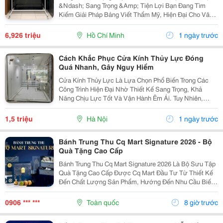
&Ndash; Sang Trọng &Amp; Tiện Lợi Bạn Đang Tìm
Kiếm Giải Pháp Bảng Viết Thẩm Mỹ, Hiện Đại Cho Văn
Phòng, Phòng Họp Hay Không Gian Làm Việc Chuyên
Nghiệp? Bảng Kính Di Động Kép Keo Sữa Bavico
6,926 triệu
Hồ Chí Minh
1 ngày trước
Kích...
Cách Khắc Phục Cửa Kính Thủy Lực Đóng
Quá Nhanh, Gây Nguy Hiểm
Cửa Kính Thủy Lực Là Lựa Chọn Phổ Biến Trong Các
Công Trình Hiện Đại Nhờ Thiết Kế Sang Trọng, Khả
Năng Chịu Lực Tốt Và Vận Hành Êm Ái. Tuy Nhiên,
Trong Quá Trình Sử Dụng, Cửa Có Thể Gặp Phải Một Số
Vấn Đề Kỹ Thuật Như Bị Xệ, Phát Ra Tiếng Kêu Hoặc...
1,5 triệu
Hà Nội
1 ngày trước
Bánh Trung Thu Cq Mart Signature 2026 - Bộ
Quà Tặng Cao Cấp
Bánh Trung Thu Cq Mart Signature 2026 Là Bộ Sưu Tập
Quà Tặng Cao Cấp Được Cq Mart Đầu Tư Từ Thiết Kế
Đến Chất Lượng Sản Phẩm, Hướng Đến Nhu Cầu Biếu
Tặng Đối Tác, Khách Hàng Và Nhân Viên Trong Dịp
Trung Thu. Không Chỉ Sở Hữu Những Mẫu Hộp Sang
0906 *** ***
Toàn quốc
8 giờ trước
Trọng,...