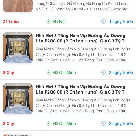
Trọng ! Chất Liệu: Gỗ Hương Đá Hàng Có Kích Thước
Và Giá : Giường 1M6 X 2M = 21.000.000 Giường 1M8
X 2M = 23.000.000 Giường 2M X 2M2 = 26.500.000 Giá
Bán Đã Bao Gồm Sơn Pu Hoặc Đánh Vecni ~~~ ≫≫≫
21 triệu
Hà Nội
1 ngày trước
Nhà Mới 5 Tầng Hẻm Vip Đường Âu Dương
Lân P2Q8 Cũ (P. Chánh Hưng). Giá 8,3 Tỷ Tl
Nhà Mới 5 Tầng Hẻm Vip Đường Âu Dương Lân P2Q8
Cũ (P. Chánh Hưng). Giá 8,3 Tỷ Tl + Diện Tích : 4.6 X
13M. Dt Sàn: 195M2 + Hiện Trạng: Trệt, Lửng, 2 Lầu, St,
5Pn, 4Wc. Nhà Mới, Đẹp, Sang Trọng, Đầy Đủ Nội Thất,
Dọn Vào Ở Ngay. + Vị Trí: Hẻm Trước...
8,3 tỷ
Hồ Chí Minh
3 ngày trước
Nhà Mới 5 Tầng Hẻm Vip Đường Âu Dương
Lân P2Q8 Cũ (P. Chánh Hưng). Giá 8,3 Tỷ Tl
Nhà Mới 5 Tầng Hẻm Vip Đường Âu Dương Lân P2Q8
Cũ (P. Chánh Hưng). Giá 8,3 Tỷ Tl + Diện Tích : 4.6 X
13M. Dt Sàn: 195M2 + Hiện Trạng: Trệt, Lửng, 2 Lầu, St,
5Pn, 4Wc. Nhà Mới, Đẹp, Sang Trọng, Đầy Đủ Nội Thất,
Dọn Vào Ở Ngay. + Vị Trí: Hẻm Trước...
8,3 tỷ
Hồ Chí Minh
3 ngày trước