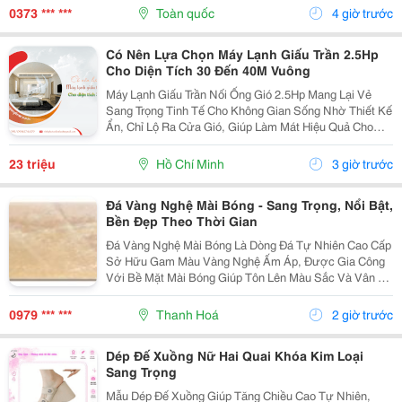
Sự Kiện Quan Trọng. Nếu Bạn Đang Tìm Kiếm Mẫu Váy
0373 *** ***
Toàn quốc
4 giờ trước
Dự...
Có Nên Lựa Chọn Máy Lạnh Giấu Trần 2.5Hp
Cho Diện Tích 30 Đến 40M Vuông
Máy Lạnh Giấu Trần Nối Ống Gió 2.5Hp Mang Lại Vẻ
Sang Trọng Tinh Tế Cho Không Gian Sống Nhờ Thiết Kế
Ẩn, Chỉ Lộ Ra Cửa Gió, Giúp Làm Mát Hiệu Quả Cho
Phòng Có Diện Tích Lớn (Khoảng 30-40M&Sup2;) Như
Phòng Khách, Nhà Hàng, Với Các Thương Hiệu Nổi...
23 triệu
Hồ Chí Minh
3 giờ trước
Đá Vàng Nghệ Mài Bóng - Sang Trọng, Nổi Bật,
Bền Đẹp Theo Thời Gian
Đá Vàng Nghệ Mài Bóng Là Dòng Đá Tự Nhiên Cao Cấp
Sở Hữu Gam Màu Vàng Nghệ Ấm Áp, Được Gia Công
Với Bề Mặt Mài Bóng Giúp Tôn Lên Màu Sắc Và Vân Đá
Tự Nhiên. Với Độ Cứng Cao, Khả Năng Chịu Lực Tốt
Và Tính Thẩm Mỹ Vượt Trội, Sản Phẩm Được Ứng
0979 *** ***
Thanh Hoá
2 giờ trước
Dụng Rộng...
Dép Đế Xuồng Nữ Hai Quai Khóa Kim Loại
Sang Trọng
Mẫu Dép Đế Xuồng Giúp Tăng Chiều Cao Tự Nhiên,