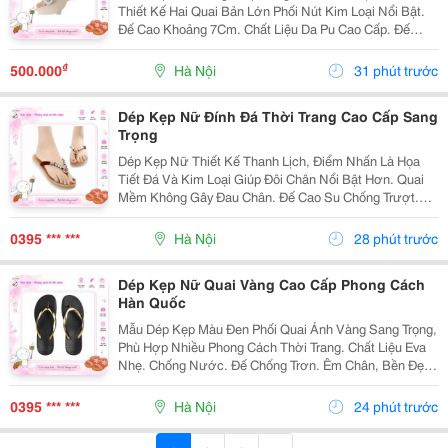
Thiết Kế Hai Quai Bản Lớn Phối Nút Kim Loại Nổi Bật.
Đế Cao Khoảng 7Cm. Chất Liệu Da Pu Cao Cấp. Đế
Chống Trượt. Êm Chân Khi Mang Lâu. Thích Hợp Đi
Làm, Đi Tiệc, Đi Chơi. ✔ Có Nhiều...
₫
500.000
Hà Nội
31 phút trước
Dép Kẹp Nữ Đính Đá Thời Trang Cao Cấp Sang
Trọng
Dép Kẹp Nữ Thiết Kế Thanh Lịch, Điểm Nhấn Là Họa
Tiết Đá Và Kim Loại Giúp Đôi Chân Nổi Bật Hơn. Quai
Mềm Không Gây Đau Chân. Đế Cao Su Chống Trượt.
Kiểu Dáng Nữ Tính. Phù Hợp Mặc Váy Hoặc Quần
Jean. Mang Đi Biển, Đi Chơi, Dạo Phố.
0395 *** ***
Hà Nội
28 phút trước
Dép Kẹp Nữ Quai Vàng Cao Cấp Phong Cách
Hàn Quốc
Mẫu Dép Kẹp Màu Đen Phối Quai Ánh Vàng Sang Trọng,
Phù Hợp Nhiều Phong Cách Thời Trang. Chất Liệu Eva
Nhẹ. Chống Nước. Đế Chống Trơn. Êm Chân, Bền Đẹp.
Thích Hợp Đi Biển, Đi Dạo, Sử Dụng Hằng Ngày. ✔ Có
Nhiều Size.
0395 *** ***
Hà Nội
24 phút trước