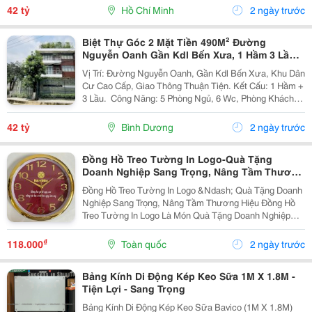
Oanh, Gần Kdl Bến Xưa, Phường Thạnh Lộc,...
42 tỷ
Hồ Chí Minh
2 ngày trước
Biệt Thự Góc 2 Mặt Tiền 490M² Đường
Nguyễn Oanh Gần Kdl Bến Xưa, 1 Hầm 3 Lầu,
Chỉ 42 Tỷ
Vị Trí: Đường Nguyễn Oanh, Gần Kdl Bến Xưa, Khu Dân
Cư Cao Cấp, Giao Thông Thuận Tiện. Kết Cấu: 1 Hầm +
3 Lầu. ️ Công Năng: 5 Phòng Ngủ, 6 Wc, Phòng Khách
Sang Trọng, Bếp Rộng, Không Gian Sinh Hoạt Chung
Thoáng Đãng, Gara Ô Tô Trong Hầm. Diện...
42 tỷ
Bình Dương
2 ngày trước
Đồng Hồ Treo Tường In Logo-Quà Tặng
Doanh Nghiệp Sang Trọng, Nâng Tầm Thương
Hiệu
Đồng Hồ Treo Tường In Logo &Ndash; Quà Tặng Doanh
Nghiệp Sang Trọng, Nâng Tầm Thương Hiệu Đồng Hồ
Treo Tường In Logo Là Món Quà Tặng Doanh Nghiệp
Thiết Thực, Giúp Quảng Bá Thương Hiệu Hiệu Quả Mỗi
Ngày. Với Thiết Kế Sang Trọng, Mặt Đồng Hồ Sắc...
₫
118.000
Toàn quốc
2 ngày trước
Bảng Kính Di Động Kép Keo Sữa 1M X 1.8M -
Tiện Lợi - Sang Trọng
Bảng Kính Di Động Kép Keo Sữa Bavico (1M X 1.8M)