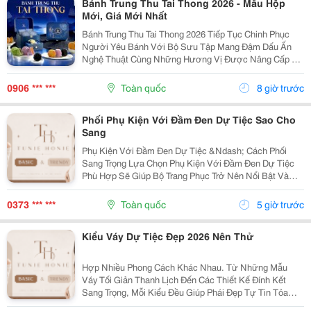
Bánh Trung Thu Tai Thong 2026 - Mẫu Hộp
Mới, Giá Mới Nhất
Bánh Trung Thu Tai Thong 2026 Tiếp Tục Chinh Phục
Người Yêu Bánh Với Bộ Sưu Tập Mang Đậm Dấu Ấn
Nghệ Thuật Cùng Những Hương Vị Được Nâng Cấp Từ
Công Thức Truyền Thống Hơn 100 Năm. Không Chỉ Sở
Hữu Thiết Kế Hộp Quà Tinh Tế, Sang Trọng, Tai Thong
0906 *** ***
Toàn quốc
8 giờ trước
Còn...
Phối Phụ Kiện Với Đầm Đen Dự Tiệc Sao Cho
Sang
Phụ Kiện Với Đầm Đen Dự Tiệc &Ndash; Cách Phối
Sang Trọng Lựa Chọn Phụ Kiện Với Đầm Đen Dự Tiệc
Phù Hợp Sẽ Giúp Bộ Trang Phục Trở Nên Nổi Bật Và
Tinh Tế Hơn. Hiện Nay, Có Nhiều Cách Phối Đầm Đen
Dự Tiệc Theo Từng Phong Cách Khác Nhau. Phụ
0373 *** ***
Toàn quốc
5 giờ trước
Kiện...
Kiểu Váy Dự Tiệc Đẹp 2026 Nên Thử
Hợp Nhiều Phong Cách Khác Nhau. Từ Những Mẫu
Váy Tối Giản Thanh Lịch Đến Các Thiết Kế Đính Kết
Sang Trọng, Mỗi Kiểu Đều Giúp Phái Đẹp Tự Tin Tỏa
Sáng Trong Các Buổi Tiệc Cưới, Gala, Sinh Nhật Hay