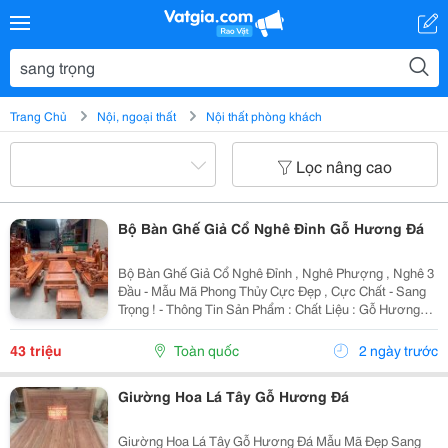
Trang Chủ
Nội, ngoại thất
Nội thất phòng khách
Lọc nâng cao
Bộ Bàn Ghế Giả Cổ Nghê Đỉnh Gỗ Hương Đá
Bộ Bàn Ghế Giả Cổ Nghê Đỉnh , Nghê Phượng , Nghê 3
Đầu - Mẫu Mã Phong Thủy Cực Đẹp , Cực Chất - Sang
Trọng ! - Thông Tin Sản Phẩm : Chất Liệu : Gỗ Hương
Đá Hàng Có Loại Tay 12 Và Giá : Bộ 6 Món - Tay 12 =
43.000.000 Bộ 10 Món - Tay 12 = 65.000.000...
43 triệu
Toàn quốc
2 ngày trước
Giường Hoa Lá Tây Gỗ Hương Đá
Giường Hoa Lá Tây Gỗ Hương Đá Mẫu Mã Đẹp Sang