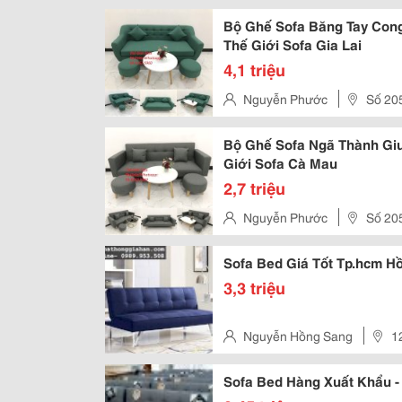
Hưng Hoà, Quận Bình Tân, Tp 
Bộ Ghế Sofa Băng Tay Cong
Thế Giới Sofa Gia Lai
4,1 triệu
Nguyễn Phước
Số 20
Hưng Hoà, Quận Bình Tân, Tp 
Bộ Ghế Sofa Ngã Thành Gi
Giới Sofa Cà Mau
2,7 triệu
Nguyễn Phước
Số 20
Hưng Hoà, Quận Bình Tân, Tp 
Sofa Bed Giá Tốt Tp.hcm H
3,3 triệu
Nguyễn Hồng Sang
1
Chánh Hiệp.q. 12, Ho Chi Minh,
Sofa Bed Hàng Xuất Khẩu -