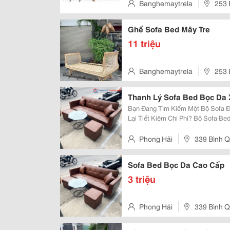
Banghemaytrela
253 
Ghế Sofa Bed Mây Tre
11 triệu
Banghemaytrela
253 
Thanh Lý Sofa Bed Bọc Da 
Bạn Đang Tìm Kiếm Một Bộ Sofa Đ
Lại Tiết Kiệm Chi Phí? Bộ Sofa B
Hoàn Hảo Dành Cho Bạn! Sở Hữu Thiết Kế Thông Minh, Bộ Sản Phẩm Có Thể
Linh Hoạt Sử Dụng Như Ghế Tiếp 
Phong Hải
339 Bình Q
Sofa Bed Bọc Da Cao Cấp
3 triệu
Phong Hải
339 Bình Q