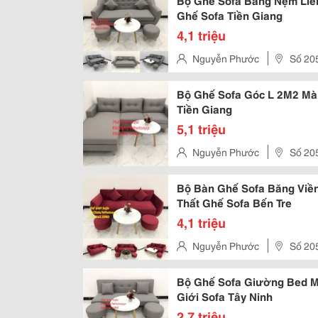
Bộ Ghế Sofa Băng Nệm Liền
Ghế Sofa Tiền Giang
4,1 triệu
Nguyễn Phước
Số 20
Hưng Hoà, Quận Bình Tân, Tp 
Bộ Ghế Sofa Góc L 2M2 Mà
Tiền Giang
5,1 triệu
Nguyễn Phước
Số 20
Hưng Hoà, Quận Bình Tân, Tp 
Bộ Bàn Ghế Sofa Băng Viề
Thất Ghế Sofa Bến Tre
4,1 triệu
Nguyễn Phước
Số 20
Hưng Hoà, Quận Bình Tân, Tp 
Bộ Ghế Sofa Giường Bed M
Giới Sofa Tây Ninh
2,7 triệu