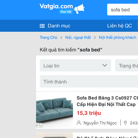
Danh mục
Liên hệ QC
Trang Chủ
Nội, ngoại thất
Nội thất phòng khách
Kết quả tìm kiếm
"sofa bed"
Sofa Bed Băng 3 Cs0927 Chân Gỗ Dài 2M Bọc Vải Pvc Cao
Cấp Hiện Đại Nội Thất Cap
15,3 triệu
Nguyễn Thị Ngọc
243
Gần Siêu Thị Big C)