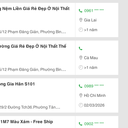
Hcm.
 Nệm Liền Giá Rẻ Đẹp Ở Nội Thất
0961 *** ***
Gia Lai
>1 năm
5/12 Phạm Đăng Giản, Phường Bình
Hcm.
ường Giá Rẻ Đẹp Ở Nội Thất Thế
Cà Mau
>1 năm
5/12 Phạm Đăng Giản, Phường Bình
Hcm.
ồng Gia Hân S101
0989 *** ***
Hồ Chí Minh
02/03/2026
29/2 Đường Tch36.Phường Tân
 Vietnam
 1M7 Màu Xám - Free Ship
0902 *** ***