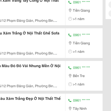
 Xám Trắng Tay Cong Ở Nội Thất
0961 *** ***
Tiền Giang
>1 năm
5/12 Phạm Đăng Giản, Phường Bình
Hcm.
u Xám Trắng Ở Nội Thất Ghế Sofa
0961 *** ***
Tiền Giang
>1 năm
5/12 Phạm Đăng Giản, Phường Bình
Hcm.
n Màu Đỏ Đô Vải Nhung Mền Ở Nội
0961 *** ***
Bến Tre
>1 năm
5/12 Phạm Đăng Giản, Phường Bình
Hcm.
àu Xám Trắng Đẹp Ở Nội Thất Thế
0961 *** ***
Tây Ninh