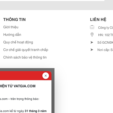
THÔNG TIN
LIÊN HỆ
Giới thiệu
Công ty C
Hướng dẫn
HN: 102 T
➤
Quy chế hoạt động
Số GCNĐKD
➤
Cơ chế giải quyết tranh chấp
Nơi cấp: S
Chính sách bảo vệ thông tin
IỆN TỬ VATGIA.COM
.com – trân trọng thông báo:
gia.com kể từ ngày
31 tháng 3 năm