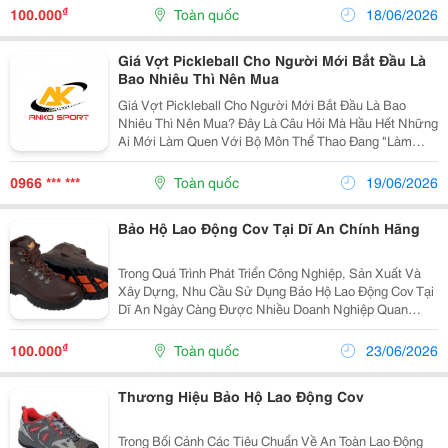
Chọn Bảo Hộ Lao Động Cov Thông Qua Nhà Phân Phối
₫
100.000
Toàn quốc
18/06/2026
Cov...
Giá Vợt Pickleball Cho Người Mới Bắt Đầu Là
Bao Nhiêu Thì Nên Mua
Giá Vợt Pickleball Cho Người Mới Bắt Đầu Là Bao
Nhiêu Thì Nên Mua? Đây Là Câu Hỏi Mà Hầu Hết Những
Ai Mới Làm Quen Với Bộ Môn Thể Thao Đang "Làm
Mưa Làm Gió" Này Đều Quan Tâm. Việc Đầu Tư Quá
Nhiều Tiền Vào Một Cây Vợt Khi Chưa Xác Định Được
0966 *** ***
Toàn quốc
19/06/2026
Lối Chơi...
Bảo Hộ Lao Động Cov Tại Dĩ An Chính Hãng
Trong Quá Trình Phát Triển Công Nghiệp, Sản Xuất Và
Xây Dựng, Nhu Cầu Sử Dụng Bảo Hộ Lao Động Cov Tại
Dĩ An Ngày Càng Được Nhiều Doanh Nghiệp Quan
Tâm. Việc Lựa Chọn Bảo Hộ Lao Động Cov Thông Qua
Nhà Phân Phối Cov Uy Tín Giúp Doanh Nghiệp Đảm
₫
100.000
Toàn quốc
23/06/2026
Bảo...
Thương Hiệu Bảo Hộ Lao Động Cov
Trong Bối Cảnh Các Tiêu Chuẩn Về An Toàn Lao Động