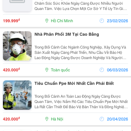
Chăm Sóc Sức Khỏe Ngày Càng Được Nhiều Người
Quan Tâm. Việc Lựa Chọn Một Cơ Sở Y Tế Uy Tín Giúp
Người Bệnh An Tâm Hơn Trong Quá Trình Kiểm Tra Và
Điều Trị. Tại Khu Vực Trung Tâm Tp.hcm, Phòng Khám
₫
199.999
Hồ Chí Minh
23/02/2026
Chuyên...
Nhà Phân Phối 3M Tại Cao Bằng
Trong Bối Cảnh Các Ngành Công Nghiệp, Xây Dựng Và
Sản Xuất Ngày Càng Phát Triển, Nhu Cầu Về Bảo Hộ
Lao Động Ngày Càng Được Doanh Nghiệp Và Người
Lao Động Quan Tâm. Việc Trang Bị Đầy Đủ Thiết Bị Bảo
Hộ Lao Động Không Chỉ Giúp Đảm Bảo An Toàn Trong
₫
420.000
Toàn quốc
06/03/2026
Quá...
Tiêu Chuẩn Ppe Mới Nhất Cần Phải Biết
Trong Bối Cảnh An Toàn Lao Động Ngày Càng Được
Quan Tâm, Việc Nắm Rõ Các Tiêu Chuẩn Ppe Mới Nhất
Là Rất Cần Thiết Để Bảo Vệ Bản Thân Và Đồng Nghiệp.
Trang Bị Bảo Hộ Cá Nhân Không Chỉ Giúp Giảm Thiểu
Rủi Ro Tai Nạn Mà Còn Góp Phần Xây Dựng Môi
₫
420.000
Hà Nội
20/04/2026
Trường...