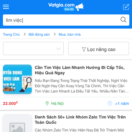
Trang Chủ
Bất động sản
Mua, bán nhà
Lọc nâng cao
Cần Tìm Việc Làm Nhanh Hướng Đi Cấp Tốc,
Hiệu Quả Ngay
Nếu Bạn Đang Trong Trạng Thái Thất Nghiệp, Nghỉ Việc
Đột Ngột Hay Cần Xoay Vòng Tài Chính, Thì Việc Cần
Tìm Việc Làm Nhanh Là Điều Tất Yếu. Nhiều Nền Tảng
Hiện Nay Cung Cấp Lựa Chọn &Ldquo;Việc Gấp
&Ndash; Đi Làm Liền&Rdquo; Trong Vòng...
₫
22.000
Hà Nội
>1 năm
Danh Sách 50+ Link Nhóm Zalo Tìm Việc Trên
Toàn Quốc
Các Nhóm Zalo Tìm Việc Hiện Nay Đã Trở Thành Một