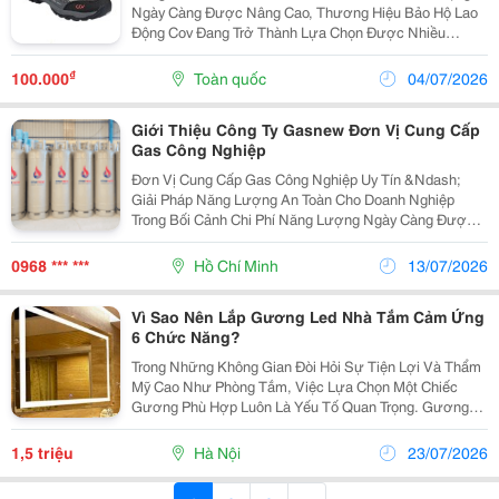
Ngày Càng Được Nâng Cao, Thương Hiệu Bảo Hộ Lao
Động Cov Đang Trở Thành Lựa Chọn Được Nhiều
Doanh Nghiệp Quan Tâm. Việc Lựa Chọn Bảo Hộ Lao
Động Cov Thông Qua Nhà Phân Phối Cov Uy Tín Không
₫
100.000
Toàn quốc
04/07/2026
Chỉ Giúp...
Giới Thiệu Công Ty Gasnew Đơn Vị Cung Cấp
Gas Công Nghiệp
Đơn Vị Cung Cấp Gas Công Nghiệp Uy Tín &Ndash;
Giải Pháp Năng Lượng An Toàn Cho Doanh Nghiệp
Trong Bối Cảnh Chi Phí Năng Lượng Ngày Càng Được
Doanh Nghiệp Quan Tâm, Việc Lựa Chọn Một Nguồn
Nhiên Liệu Ổn Định, Tiết Kiệm Và An Toàn Là Yếu Tố
0968 *** ***
Hồ Chí Minh
13/07/2026
Quan...
Vì Sao Nên Lắp Gương Led Nhà Tắm Cảm Ứng
6 Chức Năng?
Trong Những Không Gian Đòi Hỏi Sự Tiện Lợi Và Thẩm
Mỹ Cao Như Phòng Tắm, Việc Lựa Chọn Một Chiếc
Gương Phù Hợp Luôn Là Yếu Tố Quan Trọng. Gương
Led Nhà Tắm Cảm Ứng 6 Chức Năng Ra Đời Như Một
Giải Pháp Hoàn Hảo Cho Nhu Cầu Sử Dụng Hiện Đại.
1,5 triệu
Hà Nội
23/07/2026
Không Chỉ...