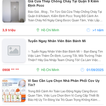
Giá Cửa Thép Chống Cháy Tại Quận 9 Kiểm
Định Pccc
Báo Giá , Blog , Tin Tức Giá Cửa Thép Chống Cháy Tại
Quận 9 &Ndash; Kiểm Định Pccc Trong Bối Cảnh An
Toàn Cháy Nổ Ngày Càng Được Quan Tâm, Việc Lắp
Đặt Cửa Chống Cháy Đã Trở Thành Tiêu Chuẩn Quan
Trọng Trong Xây Dựng Nhà Ở, Chung Cư, Văn Phòng
3,9 triệu
Hồ Chí Minh
>1 năm
Và...
Tuyển Ngay Nhân Viên Bán Bánh Mì
✨ Tuyển Ngay Nhân Viên Bán Bánh Mì ✨ Bạn Đang Tìm
Việc Làm Thêm Ổn Định, Lương Tốt, Môi Trường Thân
Thiện? Hãy Gia Nhập Team Chúng Tôi! Ca Làm Việc
Linh Hoạt: - Ca 1: 6H30 &Ndash; 14H30 - Ca 2: 14H00
&Ndash; 22H00 ✅ Yêu Cầu: - Nam/N
0908 *** ***
Hồ Chí Minh
01/09/2025
Vì Sao Cần Lựa Chọn Nhà Phân Phối Cov Uy
Tín?
Trong Bối Cảnh An Toàn Lao Động Ngày Càng Được
Quan Tâm, Việc Lựa Chọn Đơn Vị Cung Cấp Thiết Bị
Bảo Hộ Uy Tín Đóng Vai Trò Quan Trọng Không Kém
Chất Lượng Sản Phẩm. Ngay Từ Đầu, Bảo Hộ Lao Động