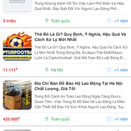
Trong Những Kênh Hỗ Trợ Việc Làm Phổ Biến Và Hiệu
Quả Nhất, Đặc Biệt Đối Với Người Lao Động Phổ
Thông, Sinh Viên Mới Ra Trường, Hay Những Ai Đang
Tìm Việc Nhanh, Việc Gần Nhà. Thông Qua Các Nhóm
3 triệu
Toàn quốc
>1 năm
Này,...
Thẻ Đỏ Là Gì? Quy Định, Ý Nghĩa, Hậu Quả Và
Cách Xử Lý Mới Nhất
Thẻ Đỏ Là Gì? Quy Định, Ý Nghĩa, Hậu Quả Và Cách Xử
Lý Mới Nhất Trong Bóng Đá, &Ldquo;Thẻ Đỏ&Rdquo;
Luôn Là Capturfootball: Giải Mã Toàn Bộ Luật Bóng Đá
Mới Nhất 2025 Chủ Đề Khiến Người Hâm Mộ Và Cầu
Thủ Phải Đặc Biệt Quan Tâm. Việc Nhận Thẻ Đỏ...
₫
11.111
Hà Nội
>1 năm
Địa Chỉ Bán Đồ Bảo Hộ Lao Động Tại Hà Nội
Chất Lượng, Giá Tốt
Trong Bối Cảnh An Toàn Lao Động Ngày Càng Được
Quan Tâm, Việc Trang Bị Đồ Bảo Hộ Lao Động Là Điều
Cần Thiết Để Bảo Vệ Sức Khỏe Người Lao Động. Tuy
Nhiên, Việc Tìm Kiếm Địa Chỉ Mua Đồ Bảo Hộ Lao Động
Tại Hà Nội Uy Tín Vẫn Là Một Thách Thức Với Nhiều...
₫
420.000
Toàn quốc
>1 năm