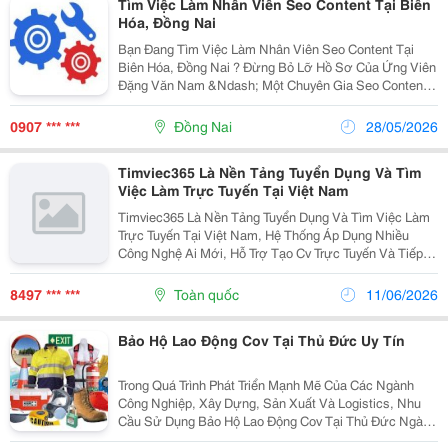
Tìm Việc Làm Nhân Viên Seo Content Tại Biên
Hóa, Đồng Nai
Bạn Đang Tìm Việc Làm Nhân Viên Seo Content Tại
Biên Hóa, Đồng Nai ? Đừng Bỏ Lỡ Hồ Sơ Của Ứng Viên
Đặng Văn Nam &Ndash; Một Chuyên Gia Seo Content
Với 10 Năm Kinh Nghiệm, Từng Đảm Nhận Vị Trí Quan
Trọng Trong Chiến Lược Nội Dung Của Nhiều Thương...
0907 *** ***
Đồng Nai
28/05/2026
Timviec365 Là Nền Tảng Tuyển Dụng Và Tìm
Việc Làm Trực Tuyến Tại Việt Nam
Timviec365 Là Nền Tảng Tuyển Dụng Và Tìm Việc Làm
Trực Tuyến Tại Việt Nam, Hệ Thống Áp Dụng Nhiều
Công Nghệ Ai Mới, Hỗ Trợ Tạo Cv Trực Tuyến Và Tiếp
Cận Nhanh Với Thị Trường Việc Làm Của Tất Cả Ngành
Nghề Trên Toàn Quốc. Ngoài Ra, Chúng Tôi Còn Hỗ...
8497 *** ***
Toàn quốc
11/06/2026
Bảo Hộ Lao Động Cov Tại Thủ Đức Uy Tín
Trong Quá Trình Phát Triển Mạnh Mẽ Của Các Ngành
Công Nghiệp, Xây Dựng, Sản Xuất Và Logistics, Nhu
Cầu Sử Dụng Bảo Hộ Lao Động Cov Tại Thủ Đức Ngày
Càng Được Nhiều Doanh Nghiệp Quan Tâm. Việc Lựa