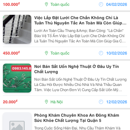
Cov Đã Được Nhiều Doanh Nghiệp Đánh Giá Cao Nhờ
₫
100.000
Toàn quốc
04/02/2026
Định...
Việc Lắp Đặt Lưới Che Chắn Không Chỉ Là
Tuân Thủ Nguyên Tắc An Toàn Mà Còn Giúp
Gia Chủ Giải Tỏa Nỗi Lo Mỗi Khi Trẻ Nhỏ Vui
Lưới An Toàn Cầu Thang &Amp; Ban Công: "Lá Chắn"
Chơi Gần Khu Vực Nguy Hiểm.
Bảo Vệ Tổ Ấm Việc Lắp Đặt Lưới Che Chắn Không Chỉ
Là Tuân Thủ Nguyên Tắc An Toàn Mà Còn Giúp Gia Chủ
Giải Tỏa Nỗi Lo Mỗi Khi Trẻ Nhỏ Vui Chơi Gần Khu Vực
Nguy Hiểm. 1. Các Loại Lưới Phổ Biến Nhất Hiện...
₫
450.000
Toàn quốc
10/02/2026
Nơi Bán Sắt Uốn Nghệ Thuật Ở Đâu Uy Tín
Chất Lượng
Nơi Bán Sắt Uốn Nghệ Thuật Ở Đâu Uy Tín Chất Lượng
Là Câu Hỏi Được Nhiều Chủ Nhà Và Nhà Thầu Quan
Tâm. Việc Lựa Chọn Đơn Vị Cung Cấp Sắt Uốn Mỹ
Thuật Chất Lượng Giúp Đảm Bảo Tuổi Thọ Cho Cổng
Sắt Mỹ Thuật, Lan Can Sắt Uốn Và Hàng Rào Sắt Uốn .
₫
20.000
Hà Nội
12/02/2026
Các...
Phòng Khám Chuyên Khoa An Đông Khám
Sức Khỏe Chất Lượng Tại Quận 5
Trong Cuộc Sống Hiện Đại, Nhu Cầu Thăm Khám Và