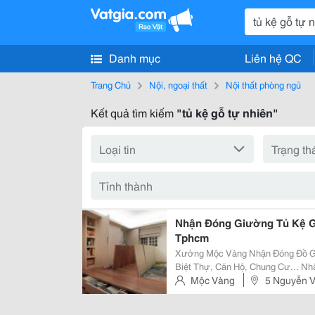
Danh mục
Liên hệ QC
Trang Chủ
Nội, ngoại thất
Nội thất phòng ngủ
Kết quả tìm kiếm
"tủ kệ gỗ tự nhiên"
Nhận Đóng Giường Tủ Kệ G
Tphcm
Xưởng Mộc Vàng Nhận Đóng Đồ Gỗ
Biệt Thự, Căn Hộ, Chung Cư... N
Khác Nhau Theo Yêu Cầu. Liên Hệ 0968292992 Mr Hợp Nhận Đóng Giường
Mộc Vàng
5 Nguyễn V
Ngủ Theo Mẫu: Nhận Đóng Tủ Áo