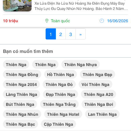
Xe Lửa Điện Xe Lửa Nữ Hoàng Xe Điên Đụng Máy Bay
Thủy Lực Đu Quay Nhún Nữ Hoàng. Bảo Hành 2 Năm
Bảo Trì : Lịch Định Kỳ Theo Quy Định Hiện Hành Của
Công Ty Đồ Chơi Mạnh Dung. Sản Phẩm Dành Cho Trẻ
10 triệu
Toàn quốc
16/06/2026
Em...
1
2
3
»
Bạn có muốn tìm thêm
Thiên Nga
Thiên Nga
Thiên Nga Nhựa
Thiên Nga Đồng
Hồ Thiên Nga
Thiên Nga Đạp
Thiên Nga 2054
Thiên Nga Đỏ
Vòi Thiên Nga
Làng Thiên Nga
Đạp Thiên Nga
Thiên Nga A20
Bút Thiên Nga
Thiên Nga Trắng
Thiên Nga Bơi
Thiên Nga Nhún
Thiên Nga Hotel
Lan Thiên Nga
Thiên Nga Bạc
Cặp Thiên Nga