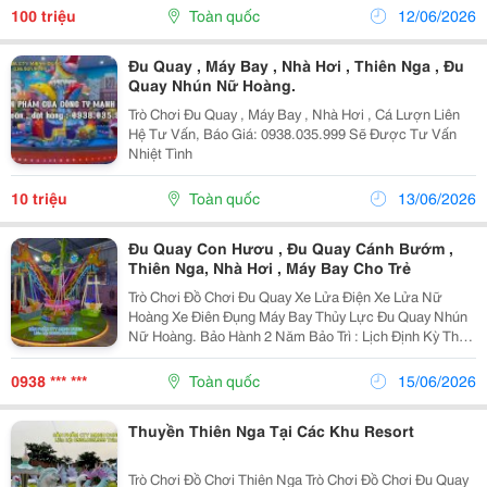
Sản Phẩm Dành Cho Trẻ Em Lớn Hơn 3 Tuổi Và
100 triệu
Toàn quốc
12/06/2026
Người...
Đu Quay , Máy Bay , Nhà Hơi , Thiên Nga , Đu
Quay Nhún Nữ Hoàng.
Trò Chơi Đu Quay , Máy Bay , Nhà Hơi , Cá Lượn Liên
Hệ Tư Vấn, Báo Giá: 0938.035.999 Sẽ Được Tư Vấn
Nhiệt Tình
10 triệu
Toàn quốc
13/06/2026
Đu Quay Con Hươu , Đu Quay Cánh Bướm ,
Thiên Nga, Nhà Hơi , Máy Bay Cho Trẻ
Trò Chơi Đồ Chơi Đu Quay Xe Lửa Điện Xe Lửa Nữ
Hoàng Xe Điên Đụng Máy Bay Thủy Lực Đu Quay Nhún
Nữ Hoàng. Bảo Hành 2 Năm Bảo Trì : Lịch Định Kỳ Theo
Quy Định Hiện Hành Của Công Ty Đồ Chơi Mạnh Dung.
Sản Phẩm Dành Cho Trẻ Em Lớn Hơn 3 Tuổi Và...
0938 *** ***
Toàn quốc
15/06/2026
Thuyền Thiên Nga Tại Các Khu Resort
Trò Chơi Đồ Chơi Thiên Nga Trò Chơi Đồ Chơi Đu Quay