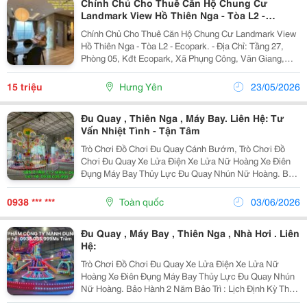
Chính Chủ Cho Thuê Căn Hộ Chung Cư
Landmark View Hồ Thiên Nga - Tòa L2 -
Ecopark.
Chính Chủ Cho Thuê Căn Hộ Chung Cư Landmark View
Hồ Thiên Nga - Tòa L2 - Ecopark. - Địa Chỉ: Tầng 27,
Phòng 05, Kđt Ecopark, Xã Phụng Công, Văn Giang,
Hưng Yên - Diện Tích: 80 M2.Lh*O902Không96686 - Kết
Cấu: 2 Phòng Ngủ, 2Wc, Có Phòng Xông Khô...
15 triệu
Hưng Yên
23/05/2026
Đu Quay , Thiên Nga , Máy Bay. Liên Hệ: Tư
Vấn Nhiệt Tình - Tận Tâm
Trò Chơi Đồ Chơi Đu Quay Cánh Bướm, Trò Chơi Đồ
Chơi Đu Quay Xe Lửa Điện Xe Lửa Nữ Hoàng Xe Điên
Đụng Máy Bay Thủy Lực Đu Quay Nhún Nữ Hoàng. Bảo
Hành 2 Năm Bảo Trì : Lịch Định Kỳ Theo Quy Định Hiện
Hành Của Công Ty Đồ Chơi Mạnh Dung. Sản Phẩm
0938 *** ***
Toàn quốc
03/06/2026
Dành...
Đu Quay , Máy Bay , Thiên Nga , Nhà Hơi . Liên
Hệ:
Trò Chơi Đồ Chơi Đu Quay Xe Lửa Điện Xe Lửa Nữ
Hoàng Xe Điên Đụng Máy Bay Thủy Lực Đu Quay Nhún
Nữ Hoàng. Bảo Hành 2 Năm Bảo Trì : Lịch Định Kỳ Theo
Quy Định Hiện Hành Của Công Ty Đồ Chơi Mạnh Dung.