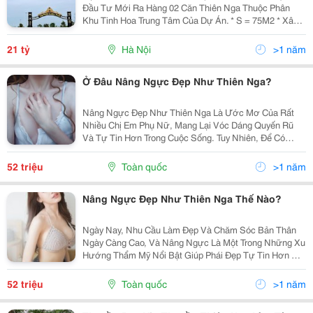
Đầu Tư Mới Ra Hàng 02 Căn Thiên Nga Thuộc Phân
Khu Tinh Hoa Trung Tâm Của Dự Án. * S = 75M2 * Xây
Dựng 305,6M2 * Giá 21 Tỷ _ Vị Trí Đắc Địa: + Đối Diện
Khu Ẩm Thực Quốc Tế Duy Nhất Của Dự Án....
21 tỷ
Hà Nội
>1 năm
Ở Đâu Nâng Ngực Đẹp Như Thiên Nga?
Nâng Ngực Đẹp Như Thiên Nga Là Ước Mơ Của Rất
Nhiều Chị Em Phụ Nữ, Mang Lại Vóc Dáng Quyến Rũ
Và Tự Tin Hơn Trong Cuộc Sống. Tuy Nhiên, Để Có
Được Vòng Một Hoàn Hảo, Không Phải Ai Cũng Biết
Được Các Yếu Tố Quyết Định Trong Việc Lựa Chọn
52 triệu
Toàn quốc
>1 năm
Phương Pháp...
Nâng Ngực Đẹp Như Thiên Nga Thế Nào?
Ngày Nay, Nhu Cầu Làm Đẹp Và Chăm Sóc Bản Thân
Ngày Càng Cao, Và Nâng Ngực Là Một Trong Những Xu
Hướng Thẩm Mỹ Nổi Bật Giúp Phái Đẹp Tự Tin Hơn Với
Vẻ Ngoài Quyến Rũ. Nâng Ngực Đẹp Như Thiên Nga
Không Chỉ Là Ước Mơ Của Nhiều Chị Em Mà Còn Là
52 triệu
Toàn quốc
>1 năm
Mục Tiêu...