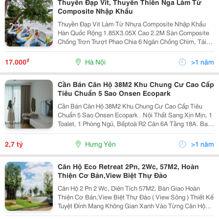
Thuyền Đạp Vit, Thuyền Thiên Nga Làm Từ
Composite Nhập Khẩu
Thuyền Đạp Vit Làm Từ Nhựa Composite Nhập Khẩu
Hàn Quốc Rộng 1.85X3.05X Cao 2.2M Sàn Composite
Chống Trơn Trượt Phao Chia 6 Ngăn Chống Chìm, Tải
Trọng 500Kg Ngồi 2 Người Lơn + 2 Trẻ Em Cơ Khí Vô
Lăng Inox, Thép Sơn Chống Rỉ Nhông Xích...
₫
17.000
Hà Nội
>1 năm
Cần Bán Căn Hộ 38M2 Khu Chung Cư Cao Cấp
Tiêu Chuẩn 5 Sao Onsen Ecopark
Cần Bán Căn Hộ 38M2 Khu Chung Cư Cao Cấp Tiêu
Chuẩn 5 Sao Onsen Ecopark . Nội Thất Sang Xịn Mịn, 1
Toalet, 1 Phòng Ngủ, Bếptoà R2 Căn 6A Tầng 18A. Ban
Công View Hồ Thiên Nga, Hướng Đông Nam, Đón Nắng
Mỗi Buổi Sáng. Có Bể Bơi Nước Mặn, Gần Khu Tắm...
2,7 tỷ
Hưng Yên
>1 năm
Căn Hộ Eco Retreat 2Pn, 2Wc, 57M2, Hoàn
Thiện Cơ Bản,View Biệt Thự Đảo
Căn Hộ 2 Pn 2 Wc, Diên Tích 57M2, Bàn Giao Hoàn
Thiện Cơ Bản,View Biệt Thự Đảo ( View Sông ) Thiết Kế
Tuyệt Đỉnh Mang Không Gian Xanh Vào Từng Căn Hộ
Với Vườn Treo Lên Tới 60M2. Tầm View Rất Đẹp