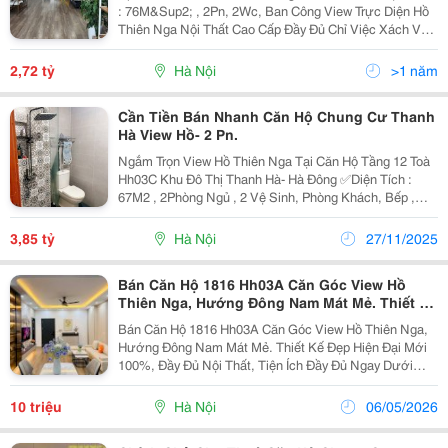
: 76M&Sup2; , 2Pn, 2Wc, Ban Công View Trực Diện Hồ
Thiên Nga Nội Thất Cao Cấp Đầy Đủ Chỉ Việc Xách Vali
Về Ở Gửi Xe Máy: 50.000Đ/Tháng Phí Dịch Vụ: Gửi Ô
Tô: 500.000Đ/Tháng Phí Vệ Sinh:...
2,72 tỷ
Hà Nội
>1 năm
Cần Tiền Bán Nhanh Căn Hộ Chung Cư Thanh
Hà View Hồ- 2 Pn.
Ngắm Trọn View Hồ Thiên Nga Tại Căn Hộ Tầng 12 Toà
Hh03C Khu Đô Thị Thanh Hà- Hà Đông ✅Diện Tích :
67M2 , 2Phòng Ngủ , 2 Vệ Sinh, Phòng Khách, Bếp ,
Ban Công ✅Ban Công Đông Nam Thoáng Mát. ✅Nội
Thất Gồm Có 2 Điều Hoà , 1 Nóng Lạnh, Tủ Bếp...
3,85 tỷ
Hà Nội
27/11/2025
Bán Căn Hộ 1816 Hh03A Căn Góc View Hồ
Thiên Nga, Hướng Đông Nam Mát Mẻ. Thiết Kế
Đẹp Hiện Đại Mới 100%, Đầy Đủ Nội
Bán Căn Hộ 1816 Hh03A Căn Góc View Hồ Thiên Nga,
Hướng Đông Nam Mát Mẻ. Thiết Kế Đẹp Hiện Đại Mới
100%, Đầy Đủ Nội Thất, Tiện Ích Đầy Đủ Ngay Dưới
Chân Tòa Khu Đô Thị Thanh Hà B2.1 Chính Là Sự Lựa
Chọn Hoàn Hảo. Diện Tích: 80M2 Thiết Kế: 2 Phòng...
10 triệu
Hà Nội
06/05/2026