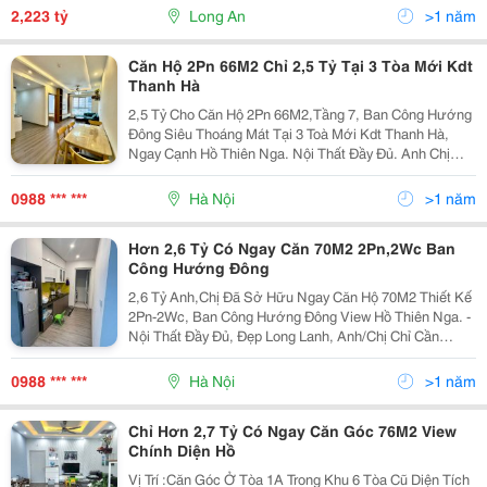
Thoáng. View Hồ Thiên Nga, Biệt Thự Đảo, Biệt Thự
2,223 tỷ
Long An
>1 năm
Vườn....
Căn Hộ 2Pn 66M2 Chỉ 2,5 Tỷ Tại 3 Tòa Mới Kdt
Thanh Hà
2,5 Tỷ Cho Căn Hộ 2Pn 66M2,Tầng 7, Ban Công Hướng
Đông Siêu Thoáng Mát Tại 3 Toà Mới Kdt Thanh Hà,
Ngay Cạnh Hồ Thiên Nga. Nội Thất Đầy Đủ. Anh Chị
Đến Xem Thực Tế Là Ưng Liền Ạ Anh/Chị Cần Thêm
Thông Tin Thì Nt Hoặc Gọi Cho Em Ạ - 0988904685
0988 *** ***
Hà Nội
>1 năm
Hơn 2,6 Tỷ Có Ngay Căn 70M2 2Pn,2Wc Ban
Công Hướng Đông
2,6 Tỷ Anh,Chị Đã Sở Hữu Ngay Căn Hộ 70M2 Thiết Kế
2Pn-2Wc, Ban Công Hướng Đông View Hồ Thiên Nga. -
Nội Thất Đầy Đủ, Đẹp Long Lanh, Anh/Chị Chỉ Cần
Mang Đồ Cá Nhân Về Ở. - Siêu Thị Đức Thành Ngay
Dưới Chân Pháp Lý Rõ Ràng, Đầy Đủ. Hỗ Trợ Vay Tối
0988 *** ***
Hà Nội
>1 năm
Đa...
Chỉ Hơn 2,7 Tỷ Có Ngay Căn Góc 76M2 View
Chính Diện Hồ
Vị Trí :Căn Góc Ở Tòa 1A Trong Khu 6 Tòa Cũ Diện Tích