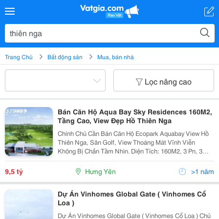
Trang Chủ
Bất động sản
Mua, bán nhà
Lọc nâng cao
Bán Căn Hộ Aqua Bay Sky Residences 160M2,
Tầng Cao, View Đẹp Hồ Thiên Nga
Chính Chủ Cần Bán Căn Hộ Ecopark Aquabay View Hồ
Thiên Nga, Sân Golf, View Thoáng Mát Vĩnh Viễn
Không Bị Chắn Tầm Nhìn. Diện Tích: 160M2, 3 Pn, 3
Wc, 3 Ban Công. Giá Bán: 9,5 Tỷ. Nội Thất Đầy Đủ. Tiện
Ích Đầy Đủ (Trường Học, Bệnh Viện, Siêu Thị,...
9,5 tỷ
Hưng Yên
>1 năm
Dự Án Vinhomes Global Gate ( Vinhomes Cổ
Loa )
Dự Án Vinhomes Global Gate ( Vinhomes Cổ Loa ) Chủ