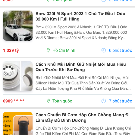
Nước Trong Cả...
Bmw 320I M Sport 2023 1 Chủ Từ Đầu | Odo
32.000 Km | Full Hãng
Bmw 320I M Sport 2023 &Ndash; 1 Chủ Từ Đầu | Odo
32.000 Km | Full Hãng &Harr; Giá Bán: 1.329.000.000
Vnđ &Diams; Bmw 320I M Sport &Ndash; Đăng Ký
11/2023 &Diams; Xe 1 Chủ Từ Đầu, Sử Dụng Kỹ, Giữ
Gìn Cẩn Thận &Diams; Odo: 32.000 Km &Diams; Bảo
1,329 tỷ
Hồ Chí Minh
6 phút trước
Dưỡng...
Cách Khử Mùi Bình Giữ Nhiệt Mới Mua Hiệu
Quả Trước Khi Sử Dụng
Bình Giữ Nhiệt Mới Mua Đôi Khi Sẽ Có Mùi Nhựa, Mùi
Silicon Hoặc Mùi Từ Quá Trình Sản Xuất Và Đóng Gói.
Đây Là Hiện Tượng Khá Phổ Biến Và Không Quá Đáng
Lo Ngại Nếu Được Vệ Sinh Đúng Cách. Hãy Cùng Tìm
Hiểu Cách Khử Mùi Bình Giữ Nhiệt Mới Mua Đơn...
0909 *** ***
Toàn quốc
7 phút trước
Cách Chuẩn Bị Cơm Hộp Cho Chồng Mang Đi
Làm Đầy Đủ Dinh Dưỡng
Chuẩn Bị Cơm Hộp Cho Chồng Mang Đi Làm Không Chỉ
Giúp Tiết Kiệm Chi Phí Mà Còn Đảm Bảo Bữa Trưa Đầy