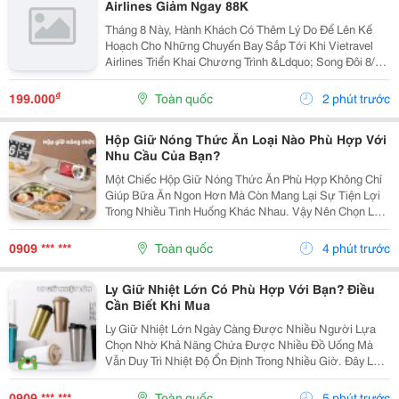
Airlines Giảm Ngay 88K
Tháng 8 Này, Hành Khách Có Thêm Lý Do Để Lên Kế
Hoạch Cho Những Chuyến Bay Sắp Tới Khi Vietravel
Airlines Triển Khai Chương Trình &Ldquo; Song Đôi 8/8
&Ndash; Bay Vui, Ưu Đãi Gấp Bội &Rdquo;. Với Mã Ưu
Đãi Vusongdoi08, Hành Khách Được Giảm Ngay...
₫
199.000
Toàn quốc
2 phút trước
Hộp Giữ Nóng Thức Ăn Loại Nào Phù Hợp Với
Nhu Cầu Của Bạn?
Một Chiếc Hộp Giữ Nóng Thức Ăn Phù Hợp Không Chỉ
Giúp Bữa Ăn Ngon Hơn Mà Còn Mang Lại Sự Tiện Lợi
Trong Nhiều Tình Huống Khác Nhau. Vậy Nên Chọn Loại
Nào Để Đáp Ứng Đúng Nhu Cầu Sử Dụng Hằng Ngày?
1. Những Trường Hợp Nên Sử Dụng Hộp Giữ Nóng
0909 *** ***
Toàn quốc
4 phút trước
Thức...
Ly Giữ Nhiệt Lớn Có Phù Hợp Với Bạn? Điều
Cần Biết Khi Mua
Ly Giữ Nhiệt Lớn Ngày Càng Được Nhiều Người Lựa
Chọn Nhờ Khả Năng Chứa Được Nhiều Đồ Uống Mà
Vẫn Duy Trì Nhiệt Độ Ổn Định Trong Nhiều Giờ. Đây Là
Sản Phẩm Phù Hợp Với Người Thường Xuyên Di
Chuyển, Làm Việc Ngoài Trời Hoặc Cần Bổ Sung Đủ
0909 *** ***
Toàn quốc
5 phút trước