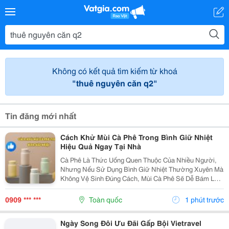
Không có kết quả tìm kiếm từ khoá
"thuê nguyên căn q2"
Tin đăng mới nhất
Cách Khử Mùi Cà Phê Trong Bình Giữ Nhiệt
Hiệu Quả Ngay Tại Nhà
Cà Phê Là Thức Uống Quen Thuộc Của Nhiều Người,
Nhưng Nếu Sử Dụng Bình Giữ Nhiệt Thường Xuyên Mà
Không Vệ Sinh Đúng Cách, Mùi Cà Phê Sẽ Dễ Bám Lại
Bên Trong Bình. Điều Này Không Chỉ Ảnh Hưởng Đến
Hương Vị Của Những Loại Đồ Uống Khác Mà Còn Tạo
0909 *** ***
Toàn quốc
1 phút trước
Điều...
Ngày Song Đôi Ưu Đãi Gấp Bội Vietravel