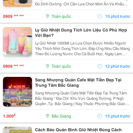
Đủ Dinh Dưỡng. Chỉ Cần Lựa Chọn Món Ăn Và Khẩu
Phần Phù Hợp, Bạn Có Thể Giúp Bữa Ăn Mỗi Ngày Trở
Nên Ngon Miệng Và Đa Dạng Hơn. 1. Cách Xây Dựng
0909 *** ***
Toàn quốc
10 phút trước
Cơm...
Ly Giữ Nhiệt Dung Tích Lớn Liệu Có Phù Hợp
Với Bạn?
Ly Giữ Nhiệt 1000Ml Là Lựa Chọn Được Nhiều Người
Yêu Thích Nhờ Dung Tích Lớn, Đáp Ứng Nhu Cầu Mang
Theo Đủ Lượng Nước Cho Cả Buổi Học, Ngày Làm
Việc Hoặc Những Chuyến Đi Dài. Hãy Cùng Cozycup
Tìm Hiểu Ngay Trong Bài Viết Dưới Đây. 1. Vì Sao Ly
0909 *** ***
Toàn quốc
12 phút trước
Giữ...
Sang Nhượng Quán Cafe Mặt Tiền Đẹp Tại
Trung Tâm Bắc Giang
Sang Nhượng Quán Cafe Mặt Tiền Đẹp Tại Trung Tâm
Bắc Giang * Địa Chỉ: Khu Vực Quảng Trường, P Ngô
Quyền ,Tp. Bắc Giang ( Nay Thuộc Phường Bắc Giang *
Diện Tích: 115M&Sup2; - Thiết Kế: Quán 2 Tầng, Mặt
Bằng Rộng Rãi, Thoáng Đẹp - Vị Trí: Mặt Tiền...
₫
1.000
Bắc Giang
15 phút trước
Cách Bảo Quản Bình Giữ Nhiệt Đúng Cách