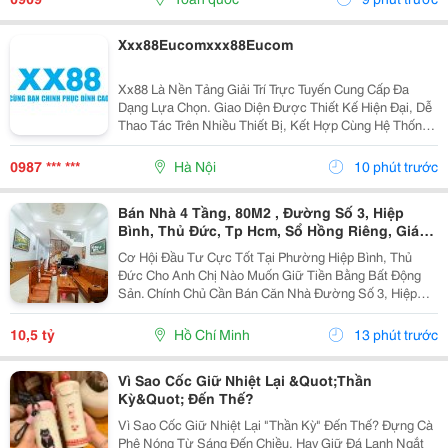
Điểm,...
Xxx88Eucomxxx88Eucom
Xx88 Là Nền Tảng Giải Trí Trực Tuyến Cung Cấp Đa
Dạng Lựa Chọn. Giao Diện Được Thiết Kế Hiện Đại, Dễ
Thao Tác Trên Nhiều Thiết Bị, Kết Hợp Cùng Hệ Thống
Dịch Vụ Thuận Tiện Giúp Người Dùng Có Trải Nghiệm
Liền Mạch.
0987 *** ***
Hà Nội
10 phút trước
Bán Nhà 4 Tầng, 80M2 , Đường Số 3, Hiệp
Bình, Thủ Đức, Tp Hcm, Sổ Hồng Riêng, Giá
10.5 Tỷ.
Cơ Hội Đầu Tư Cực Tốt Tại Phường Hiệp Bình, Thủ
Đức Cho Anh Chị Nào Muốn Giữ Tiền Bằng Bất Động
Sản. Chính Chủ Cần Bán Căn Nhà Đường Số 3, Hiệp
Bình Phước Cũ, Chỉ Vài Bước Là Ra Ql13, Sát Vạn
Phúc City, Vị Trí Rất Đẹp, Khu Vực Dân Trí Cao Và
10,5 tỷ
Hồ Chí Minh
13 phút trước
Cực...
Vì Sao Cốc Giữ Nhiệt Lại &Quot;Thần
Kỳ&Quot; Đến Thế?
Vì Sao Cốc Giữ Nhiệt Lại "Thần Kỳ" Đến Thế? Đựng Cà
Phê Nóng Từ Sáng Đến Chiều, Hay Giữ Đá Lạnh Ngắt