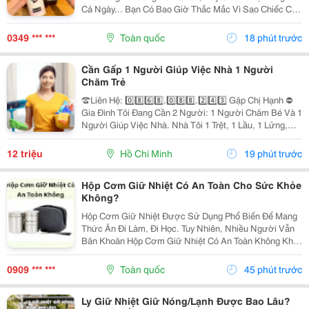
Cả Ngày... Bạn Có Bao Giờ Thắc Mắc Vì Sao Chiếc Cốc
Nhỏ Gọn Này Lại Giữ Nhiệt Siêu Đỉnh Suốt Nhiều Giờ
Liền? Thực Ra, Cốc Giữ Nhiệt Không Tự Tạo...
0349 *** ***
Toàn quốc
18 phút trước
Cần Gấp 1 Người Giúp Việc Nhà 1 Người
Chăm Trẻ
☎️Liên Hệ: 0️⃣8️⃣6️⃣8️⃣.0️⃣8️⃣8️⃣.2️⃣4️⃣3️⃣ Gặp Chị Hạnh ⛔
Gia Đình Tôi Đang Cần 2 Người: 1 Người Chăm Bé Và 1
Người Giúp Việc Nhà. Nhà Tôi 1 Trệt, 1 Lầu, 1 Lửng,
Nhà Có 2 Vợ Chồng Và 2 Con. 1 Đứa Hơn 6 Tháng 1
Đứa 5 Tuổi Đã Đi Học Chiều Tối Mới Về....
12 triệu
Hồ Chí Minh
19 phút trước
Hộp Cơm Giữ Nhiệt Có An Toàn Cho Sức Khỏe
Không?
Hộp Cơm Giữ Nhiệt Được Sử Dụng Phổ Biến Để Mang
Thức Ăn Đi Làm, Đi Học. Tuy Nhiên, Nhiều Người Vẫn
Băn Khoăn Hộp Cơm Giữ Nhiệt Có An Toàn Không Khi
Dùng Thường Xuyên. Cùng Tìm Hiểu Những Yếu Tố
Cần Lưu Ý Trước Khi Lựa Chọn Nhé! 1. Độ An Toàn
0909 *** ***
Toàn quốc
45 phút trước
Của...
Ly Giữ Nhiệt Giữ Nóng/Lạnh Được Bao Lâu?