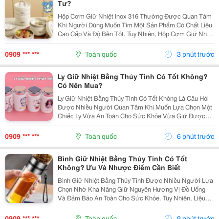
Tư?
Hộp Cơm Giữ Nhiệt Inox 316 Thường Được Quan Tâm
Khi Người Dùng Muốn Tìm Một Sản Phẩm Có Chất Liệu
Cao Cấp Và Độ Bền Tốt. Tuy Nhiên, Hộp Cơm Giữ Nhiệt
Inox 316 Có Thực Sự Cần Thiết Hay Không Còn Phụ
Thuộc Vào Nhu Cầu Sử Dụng Của Mỗi Người. Cùng
0909 *** ***
Toàn quốc
3 phút trước
Tìm...
Ly Giữ Nhiệt Bằng Thủy Tinh Có Tốt Không?
Có Nên Mua?
Ly Giữ Nhiệt Bằng Thủy Tinh Có Tốt Không Là Câu Hỏi
Được Nhiều Người Quan Tâm Khi Muốn Lựa Chọn Một
Chiếc Ly Vừa An Toàn Cho Sức Khỏe Vừa Giữ Được
Hương Vị Nguyên Bản Của Đồ Uống. Tuy Nhiên, Liệu
Đây Có Phải Là Lựa Chọn Phù Hợp Với Mọi Nhu Cầu
0909 *** ***
Toàn quốc
6 phút trước
Sử...
Bình Giữ Nhiệt Bằng Thủy Tinh Có Tốt
Không? Ưu Và Nhược Điểm Cần Biết
Bình Giữ Nhiệt Bằng Thủy Tinh Được Nhiều Người Lựa
Chọn Nhờ Khả Năng Giữ Nguyên Hương Vị Đồ Uống
Và Đảm Bảo An Toàn Cho Sức Khỏe. Tuy Nhiên, Liệu
Loại Bình Này Có Phù Hợp Để Sử Dụng Hằng Ngày Và
Đáng Mua Hơn Các Dòng Bình Inox? Cùng Tìm Hiểu Ưu
0909 *** ***
Toàn quốc
9 phút trước