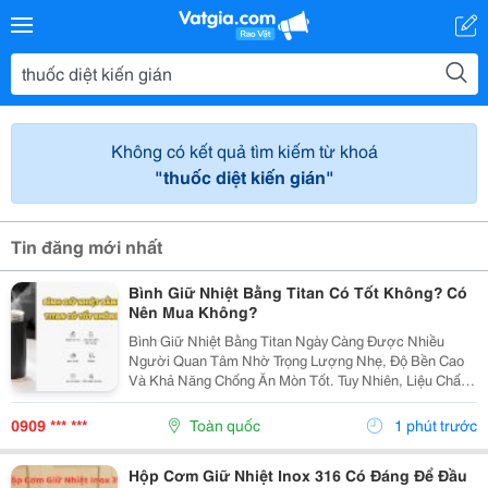
Không có kết quả tìm kiếm từ khoá
"thuốc diệt kiến gián"
Tin đăng mới nhất
Bình Giữ Nhiệt Bằng Titan Có Tốt Không? Có
Nên Mua Không?
Bình Giữ Nhiệt Bằng Titan Ngày Càng Được Nhiều
Người Quan Tâm Nhờ Trọng Lượng Nhẹ, Độ Bền Cao
Và Khả Năng Chống Ăn Mòn Tốt. Tuy Nhiên, Liệu Chất
Liệu Titan Có Thực Sự Vượt Trội So Với Inox 304 Hoặc
Inox 316? Bài Viết Dưới Đây Sẽ Giúp Bạn Hiểu Rõ
0909 *** ***
Toàn quốc
1 phút trước
Ưu,...
Hộp Cơm Giữ Nhiệt Inox 316 Có Đáng Để Đầu