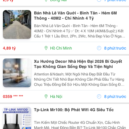
Bán Nhà Lê Văn Quới - Bình Tân - Hẻm 6M
Thông - 40M2 - Chỉ Nhỉnh 4 Tỷ
Bán Nhà Lê Văn Quới - Bình Tân - Hẻm 6M Thông -
40M2 - Chỉ Nhỉnh 4 Tỷ ✅ Dt: 4 X 10M (40M&Sup2;) Kết
Cấu 1 Trệt 1 Lầu Btct, 2Pn, 2Wc, Nhà Đẹp Vào Ở Ngay.
Hẻm Xe Tải 6M Thông, Chỉ 1 Xẹt, Sát Mặt Tiền. Vị Trí
Đẹp, Kết Nối Thoại Ngọc Hầu - Phan...
4,89 tỷ
Hồ Chí Minh
8 phút trước
Xu Hướng Decor Nhà Hiện Đại 2026 Bí Quyết
Tạo Không Gian Sống Đẹp Và Tiện Nghi
Attention &Ndash; Một Ngôi Nhà Đẹp Bắt Đầu Từ
Những Chi Tiết Nhỏ Bạn Không Cần Phải Đầu Tư Hàng
Chục Triệu Đồng Để Sở Hữu Một Không Gian Sống Đẹp.
Chỉ Với Vài Món Đồ Decor Phù Hợp Như Ghế Lười, Đèn
Trang Trí, Thảm Trải Sàn Hay Tranh Treo Tường, Căn...
0359 *** ***
Hà Nội
8 phút trước
Tp-Link Mr100: Bộ Phát Wifi 4G Siêu Tốc
Tìm Kiếm Một Chiếc Router 4G Chuẩn Xịn, Cấu Hình
Mạnh Mẽ, Hoạt Động Bền Bỉ? Tp-Link Mr100 Chắc Chắn