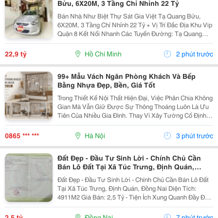
Bửu, 6X20M, 3 Tầng Chỉ Nhỉnh 22 Tỷ
Bán Nhà Như Biệt Thự Sát Gia Việt Tạ Quang Bửu,
6X20M, 3 Tầng Chỉ Nhỉnh 22 Tỷ + Vị Trí Đắc Địa Khu Vip
Quận 8 Kết Nối Nhanh Các Tuyến Đường: Tạ Quang
Bửu, Dương Quang Đông, Phạm Hùng, Cao Lỗ, Âu
Dương Lân, Phạm Như Tăng... Thanh Loan, Lệ...
22,9 tỷ
Hồ Chí Minh
2 phút trước
99+ Mẫu Vách Ngăn Phòng Khách Và Bếp
Bằng Nhựa Đẹp, Bền, Giá Tốt
Trong Thiết Kế Nội Thất Hiện Đại, Việc Phân Chia Không
Gian Mà Vẫn Giữ Được Sự Thông Thoáng Luôn Là Ưu
Tiên Của Nhiều Gia Đình. Thay Vì Xây Tường Cố Định,
Mẫu Vách Ngăn Phòng Khách Và Bếp Bằng Nhựa Đang
Trở Thành Lựa Chọn Được Ưa Chuộng Nhờ Tính
0865 *** ***
Hà Nội
3 phút trước
Thẩm...
Đất Đẹp - Đầu Tư Sinh Lời - Chính Chủ Cần
Bán Lô Đất Tại Xã Túc Trưng, Định Quán,
Đồng Nai
Đất Đẹp - Đầu Tư Sinh Lời - Chính Chủ Cần Bán Lô Đất
Tại Xã Túc Trưng, Định Quán, Đồng Nai Diện Tích:
4911M2 Giá Bán: 2,5 Tỷ - Tiện Ích Xung Quanh Đầy Đủ
Gần Chợ, Trường Học,.. - Khu Vực Dân Cư Thân Thiện
An Ninh Tốt - Giao Thông Thuận Tiện Đi...
2,5 tỷ
Đồng Nai
7 phút trước