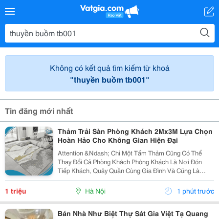
Không có kết quả tìm kiếm từ khoá
"thuyền buồm tb001"
Tin đăng mới nhất
Thảm Trải Sàn Phòng Khách 2Mx3M Lựa Chọn
Hoàn Hảo Cho Không Gian Hiện Đại
Attention &Ndash; Chỉ Một Tấm Thảm Cũng Có Thể
Thay Đổi Cả Phòng Khách Phòng Khách Là Nơi Đón
Tiếp Khách, Quây Quần Cùng Gia Đình Và Cũng Là
Không Gian Thể Hiện Gu Thẩm Mỹ Của Gia Chủ. Tuy
Nhiên, Nhiều Người Chỉ Chú Trọng Đến Sofa Hay Bàn
1 triệu
Hà Nội
1 phút trước
Trà Mà...
Bán Nhà Như Biệt Thự Sát Gia Việt Tạ Quang