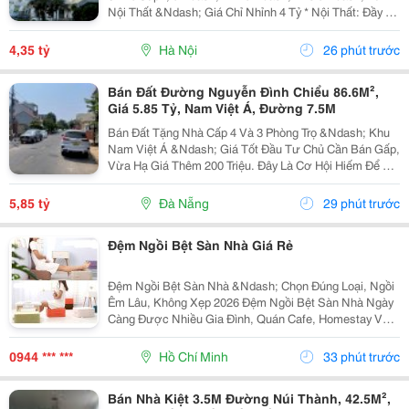
Nội Thất &Ndash; Giá Chỉ Nhỉnh 4 Tỷ * Nội Thất: Đầy Đủ
Điều Hòa, Giường, Tủ Lạnh Và Các Trang Thiết Bị Cần
Thiết. - Hướng Cửa: Đông Nam. - Ban Công:...
4,35 tỷ
Hà Nội
26 phút trước
Bán Đất Đường Nguyễn Đình Chiểu 86.6M²,
Giá 5.85 Tỷ, Nam Việt Á, Đường 7.5M
Bán Đất Tặng Nhà Cấp 4 Và 3 Phòng Trọ &Ndash; Khu
Nam Việt Á &Ndash; Giá Tốt Đầu Tư Chủ Cần Bán Gấp,
Vừa Hạ Giá Thêm 200 Triệu. Đây Là Cơ Hội Hiếm Để Sở
Hữu Lô Đất Đẹp Tại Đường Nguyễn Đình Chiểu, Khu
Nam Việt Á &Ndash; Một Trong Những Khu Vực Có...
5,85 tỷ
Đà Nẵng
29 phút trước
Đệm Ngồi Bệt Sàn Nhà Giá Rẻ
Đệm Ngồi Bệt Sàn Nhà &Ndash; Chọn Đúng Loại, Ngồi
Êm Lâu, Không Xẹp 2026 Đệm Ngồi Bệt Sàn Nhà Ngày
Càng Được Nhiều Gia Đình, Quán Cafe, Homestay Và
Không Gian Thư Giãn Lựa Chọn Nhờ Sự Tiện Lợi, Gọn
Gàng Và Tạo Cảm Giác Ngồi Thoải Mái. Tuy Nhiên Để...
0944 *** ***
Hồ Chí Minh
33 phút trước
Bán Nhà Kiệt 3.5M Đường Núi Thành, 42.5M²,