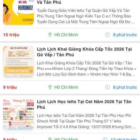
Và Tân Phú
Tuyển Dụng Giáo Viên Ielts Tại Quận Gò Vấp Và Tân
Phú Trung Tâm Ngoại Ngữ Kiến Tạo C.e.t Thông Báo
Tuyển Dụng Cet Là Một Trung Tâm Ngoại Ngữ Đã Được
Thành Lập 16 Năm Chuyên Về Chương Trình Anh Văn
Học Thuật Ielts &Ndash; Toefl Ibt. Trung Tâm...
10 triệu
Hồ Chí Minh
8 phút trước
Lịch Lịch Khai Giảng Khóa Cấp Tốc 2026 Tại
Gò Vấp / Tân Phú
Lịch Khai Giảng Khóa Cấp Tốc 2026 Tại Gò Vấp / Tân
Phú ≫≫≫Nhóm Lớp 3 Tháng/ Đóng Tiền Hp Theo Khóa +
Lịch Mở Lớp Gửi Đính Kèm + Nhóm Học Nhờ 7-8 Bạn/
Lớp + Giáo Trình Ielts Có Band Điểm Lộ Trình, Sách
Nước Ngoài Bám Sát + Chia Đều 4 Kỹ...
9 triệu
Hồ Chí Minh
8 phút trước
Lịch Lịch Học Ielts Tại Cet Năm 2026 Tại Tân
Phú
Lịch Học Ielts Tại Cet Năm 2026 Tại Tân Phú Học Phí
Shock Nhất Tại Quận Tân Phú Tháng 07 1/ Ielts
Improver Tối 2 4 6 Khai Giảng: 13/07/2026 Khung Giờ:
18:00 Đến 21:00 Học Phí Ưu Đãi 5% Khi Đăng Ký 2/ Ielts
Basic Tối 3 5 7 Khai...
9 triệu
Hồ Chí Minh
12 phút trước