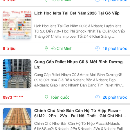
Lịch Học Ielts Tại Cet Năm 2026 Tại Gò Vấp
Lịch Học Ielts Tại Cet Năm 2026 &Ndash; Luyện Ielts
Từ 5.0 Đến 7.0+ Học Phí Shock Nhất Tại Quận Gò Vấp
Tháng 07 1/ Ielts Improver Tối 2 4 6 Khai Giảng:
13/07/2026 Khung Giờ: 18:00 Đến 21:00 Học Phí Ưu Đãi
5% Khi Đăng Ký 2/ Ielts...
9 triệu
Hồ Chí Minh
15 phút trước
Cung Cấp Pallet Nhựa Cũ & Mới Bình Dương.
Lh:
Cung Cấp Pallet Nhựa Cũ &Amp; Mới Bình Dương ☎️
0973.021.864 Giá Rẻ &Ndash; Bền &Ndash; Đẹp
&Ndash; Giao Hàng Nhanh Bạn Đang Tìm Pallet Nhựa
Bình Dương Chất Lượng Với Mức Giá Hợp Lý? Cần
Pallet Nhựa Cho Kho Hàng, Nhà Xưởng, Vận Chuyển
0973 *** ***
Toàn quốc
26 phút trước
Hoặc Xuất...
Chính Chủ Nhờ Bán Căn Hộ Tứ Hiệp Plaza -
61M2 - 2Pn - 2Vs - Full Nội Thất - Giá Chỉ Nhỉnh
4 Tỷ
Chính Chủ Nhờ Bán Căn Hộ Tứ Hiệp Plaza &Ndash;
61M&Sup2; &Ndash; 2Pn &Ndash; 2Vs &Ndash; Full