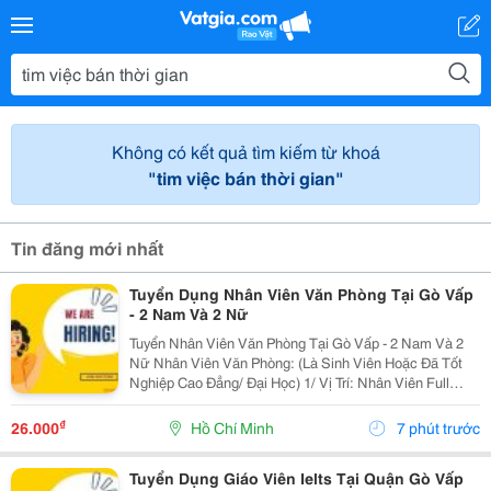
Không có kết quả tìm kiếm từ khoá
"tim việc bán thời gian"
Tin đăng mới nhất
Tuyển Dụng Nhân Viên Văn Phòng Tại Gò Vấp
- 2 Nam Và 2 Nữ
Tuyển Nhân Viên Văn Phòng Tại Gò Vấp - 2 Nam Và 2
Nữ Nhân Viên Văn Phòng: (Là Sinh Viên Hoặc Đã Tốt
Nghiệp Cao Đẳng/ Đại Học) 1/ Vị Trí: Nhân Viên Full
Time (2 Nam 2 Nữ) Ca Làm: 13:00 Đến 21:00 (1 Tháng
Được Nghỉ Phép 1 Ngày, Và Hưởng Các Ngày...
₫
26.000
Hồ Chí Minh
7 phút trước
Tuyển Dụng Giáo Viên Ielts Tại Quận Gò Vấp